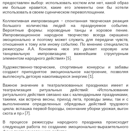
предоставлен выбор: использовать костюм или нет, какой образ
им больше нравится, какие его элементы они бы хотели
использовать в своем сценическом перевоплощении.
Коллективная импровизация – спонтанная творческая реакция
большого количества людей на празднуемое событие.
Вероятные формы: хороводные танцы и хоровое пение.
Импровизационное народное творчество всегда окрашено
эмоционально и поэтому может служить для передачи чувств,
отношения к тому или иному событию. По мнению специалиста
режиссуры А.А. Коновича «все это делает хоровую или
танцевальную импровизацию важнейшим структурным
элементом народного действия» [5].
Художественно-творческие, спортивные конкурсы и забавы
создают приподнятое эмоциональное настроение, позволяя
выплеснуть детскую накопившуюся энергию [1].
Важное значение в театрализованных праздниках имеет и
театрализация ритуальных действий: «Использование
ритуального действия связано как с календарными праздниками,
такими, как встреча весны, приход лета, проводы зимы, так и с
выполнением определенных обрядовых действий трудового
цикла: вспашка первой борозды, окончание уборки урожая, выгон
скота и пр.» [7].
В процессе режиссуры народного праздника происходит
следующая работа по созданию эмоционально-выразительного