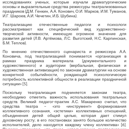
исследованиях ученых, которые изучали драматургические
основы и выразительные средства режиссуры театрализованных
праздников (Д.М. Генкин, А.А. Конович, О.И. Марков, И.М. Туманов,
И.Г. Шароев, А.И. Чечетин, И.Б. Шубина).
Театрализацию отечественные педагоги и психологи
рассматривают как специфический вид художественно-
творческой активности, имеющую огромное значение для
развития детей (Л.В. Артёмова, Л.С. Выготский, Н.С. Карпинская,
Б.М. Теплов).
По мнению отечественного сценариста и режиссера А.А.
Коновича, под театрализацией понимается «организация в
рамках праздника материала (документального и
художественного) и аудитории (вербальная, физическая и
художественная активизация) по законам драматургии на основе
конкретной событийности, рождающей психологическую
потребность коллективной общности в реализации праздничной
ситуации» [5].
Поскольку театрализация подчиняется законам театра,
необходимо отметить важность использования театральных
средств. Великий педагог-практик А.С. Макаренко считал, что
средства театра – «это «инструмент» формирования
коллективного сознания, «эстетики» коллективных отношений,
объединения детей общей целью, которая дает стимул
духовному росту; в его постановках занято большое количество
исполнителей, дело находится каждому члену коллектива» [6].