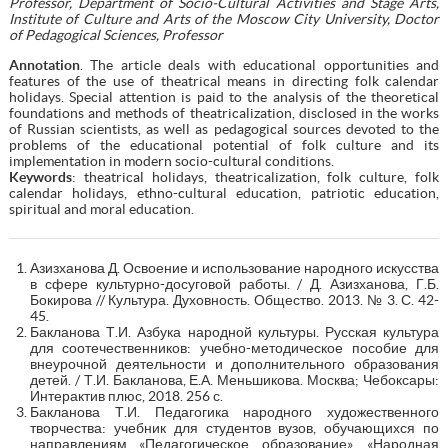
Professor, Department of Socio-Cultural Activities and Stage Arts,
Institute of Culture and Arts of the Moscow City University, Doctor
of Pedagogical Sciences, Professor
Annotation
. The article deals with educational opportunities and
features of the use of theatrical means in directing folk calendar
holidays. Special attention is paid to the analysis of the theoretical
foundations and methods of theatricalization, disclosed in the works
of Russian scientists, as well as pedagogical sources devoted to the
problems of the educational potential of folk culture and its
implementation in modern socio-cultural conditions.
Keywords
: theatrical holidays, theatricalization, folk culture, folk
calendar holidays, ethno-cultural education, patriotic education,
spiritual and moral education.
Азизханова Д. Освоение и использование народного искусства
в сфере культурно-досуговой работы. / Д. Азизханова, Г.Б.
Бокирова // Культура. Духовность. Общество. 2013. № 3. С. 42-
45.
Бакланова Т.И. Азбука народной культуры. Русская культура
для соотечественников: учебно-методическое пособие для
внеурочной деятельности и дополнительного образования
детей. / Т.И. Бакланова, Е.А. Меньшикова. Москва; Чебоксары:
Интерактив плюс, 2018. 256 с.
Бакланова Т.И. Педагогика народного художественного
творчества: учебник для студентов вузов, обучающихся по
направлениям «Педагогическое образование», «Народная