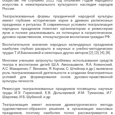
обществе. Не случайно 2022 год объявлен Годом народного
искусства и нематериального культурного наследия народов
России.
Театрализованные формы праздничной народной культуры
имеют глубокие исторические корни в древних религиозных
праздниках и ритуалах. В современных условиях театрализация
народных праздников помогает организаторам и режиссерам
ярче и полнее реализовывать их потенциал в патриотическом,
духовно-нравственном, этнокультурном воспитании граждан РФ.
Воспитательное значение народных календарных праздников
наиболее глубоко раскрыто в научных и учебно-методических
трудах Т.И.Баклановой и некоторых других авторов [2], [3], [4], [8].
Многими учеными затронуты проблемы использования средств
театра в воспитании детей (Ш.А. Амонашвили, Я.А. Коменский,
А.С. Макаренко, Г. Винекен, Я. Корчак, С. Штейнер и др.), выявлена
роль театрализованной деятельности в создании благоприятных
условий для формирования основ духовно-нравственной
культуры личности.
Режиссуре театрализованных праздников посвящены научные
труды И.Э. Горюновой, Е.В. Дольгиревой, И.М. Туманова, И.Г.
Шароева, И.Б. Шубиной, и др.
Театрализация имеет значение драматургического метода
художественно-образного решения в организации массовых
праздников, поэтому наиболее полно рассматривается в