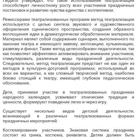
Педагог утверждал, что такое использование театрализации
способствует личностному росту всех участников праздничных
постановок и развитию чувства единства с коллективом.
Режиссерами театрализованных программ метод театрализации
используется с целью синтеза звукового и художественного
оформления сценического пространства, создания образного
воплощения идеи в драматургически обработанном материале.
Материал являет собой содержание сценария, выполненного по
законам театра и имеющего завязку, экспозицию, кульминацию,
развязку и финал. Также метод целесообразен педагогически, так
как позволяет эффективно активизировать внимание участников,
стимулировать различные виды праздничной деятельности.
Следовательно, метод театрализации предстает не как один из
методов в культурно-досуговой программах, используемый во
всех ее вариантах, а как сложный творческий метод, наиболее
близко стоящий к театру, имеющий глубокое педагогическое
обоснование.
Дети, принимая участие в театрализованных праздниках
народного календаря, усваивают этнические традиции и
ценности, формируют поведение легко и через игру.
Существует несколько видов детской деятельности,
возникающей в различных театрализованных формах
праздничных мероприятий.
Костюмирование участников. Знаковая система праздника
состоит из грима, костюма, реквизита. Детям должен быть