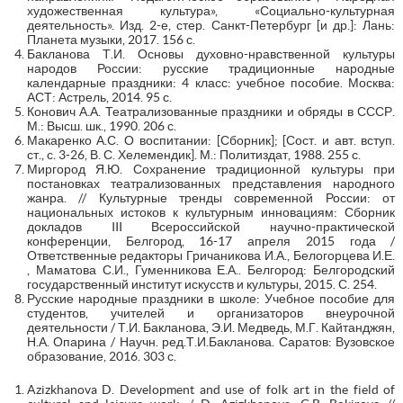
художественная культура», «Социально-культурная
деятельность». Изд. 2-е, стер. Санкт-Петербург [и др.]: Лань:
Планета музыки, 2017. 156 с.
Бакланова Т.И. Основы духовно-нравственной культуры
народов России: русские традиционные народные
календарные праздники: 4 класс: учебное пособие. Москва:
АСТ: Астрель, 2014. 95 с.
Конович А.А. Театрализованные праздники и обряды в СССР.
М.: Высш. шк., 1990. 206 с.
Макаренко А.С. О воспитании: [Сборник]; [Сост. и авт. вступ.
ст., с. 3-26, В. С. Хелемендик]. М.: Политиздат, 1988. 255 с.
Миргород Я.Ю. Сохранение традиционной культуры при
постановках театрализованных представления народного
жанра. // Культурные тренды современной России: от
национальных истоков к культурным инновациям: Сборник
докладов III Всероссийской научно-практической
конференции, Белгород, 16-17 апреля 2015 года /
Ответственные редакторы Гричаникова И.А., Белогорцева И.Е.
, Маматова С.И., Гуменникова Е.А.. Белгород: Белгородский
государственный институт искусств и культуры, 2015. С. 254.
Русские народные праздники в школе: Учебное пособие для
студентов, учителей и организаторов внеурочной
деятельности / Т.И. Бакланова, Э.И. Медведь, М.Г. Кайтанджян,
Н.А. Опарина / Научн. ред.Т.И.Бакланова. Саратов: Вузовское
образование, 2016. 303 с.
Azizkhanova D. Development and use of folk art in the field of