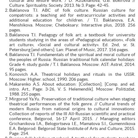
cultural and leisure work. / D. Azizkhanova, G.B. Bokirova //
Culture. Spirituality. Society. 2013. № 3. Page: 42-45.
Baklanova T.I. ABC of folk culture. Russian culture for
compatriots: a teaching aid for extracurricular activities and
additional education for children. / T.I. Baklanova, E.A.
Menshikova. Moscow; Cheboksary: Interactive plus, 2018. 256
pages.
Baklanova T.I. Pedagogy of folk art: a textbook for university
students studying in the areas of «Pedagogical education», «Folk
art culture», «Social and cultural activity». Ed. 2nd, sr. St.
Petersburg [and others]: Lan: Planet of Music, 2017. 156 pages.
Baklanova T.I. Fundamentals of the spiritual and moral culture of
the peoples of Russia: Russian traditional folk calendar holidays:
Grade 4: study guide / T. I. Baklanova. Moscow: AST: Astrel, 2014.
95 pages.
Konovich A.A. Theatrical holidays and rituals in the USSR.
Moscow: Higher. school, 1990. 206 pages.
Makarenko A.S. About education: [Collection]; [Comp. and ed.
intro. Art., Page: 3-26, V. S. Helemendik]. Moscow: Politizdat,
1988. 255 pages.
Mirgorod Ya.Yu. Preservation of traditional culture when staging
theatrical performances of the folk genre. // Cultural trends of
modern Russia: from national origins to cultural innovations:
Collection of reports of the III All-Russian scientific and practical
conference, Belgorod, 16-17 April 2015. / Managing editors
Grichanikova I.A., Belogortseva I.E., Mamatova S.I., Gumennikova
E.A. Belgorod: Belgorod State Institute of Arts and Culture, 2015.
Page: 254.