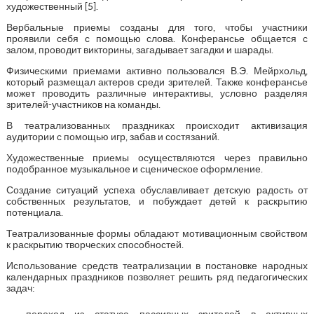
художественный [5].
Вербальные приемы созданы для того, чтобы участники
проявили себя с помощью слова. Конферансье общается с
залом, проводит викторины, загадывает загадки и шарады.
Физическими приемами активно пользовался В.Э. Мейрхольд,
который размещал актеров среди зрителей. Также конферансье
может проводить различные интерактивы, условно разделяя
зрителей-участников на команды.
В театрализованных праздниках происходит активизация
аудитории с помощью игр, забав и состязаний.
Художественные приемы осуществляются через правильно
подобранное музыкальное и сценическое оформление.
Создание ситуаций успеха обуславливает детскую радость от
собственных результатов, и побуждает детей к раскрытию
потенциала.
Театрализованные формы обладают мотивационным свойством
к раскрытию творческих способностей.
Использование средств театрализации в постановке народных
календарных праздников позволяет решить ряд педагогических
задач:
переход из статуса пассивных зрителей в активных