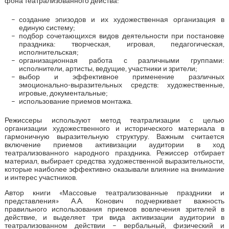
фона театрализованного действа:
создание эпизодов и их художественная организация в
единую систему;
подбор сочетающихся видов деятельности при постановке
праздника: творческая, игровая, педагогическая,
исполнительская;
организационная работа с различными группами:
исполнители, артисты, ведущие, участники и зрители;
выбор и эффективное применение различных
эмоционально-выразительных средств: художественные,
игровые, документальные;
использование приемов монтажа.
Режиссеры используют метод театрализации с целью
организации художественного и исторического материала в
гармоничную выразительную структуру. Важным считается
включение приемов активизации аудитории в ход
театрализованного народного праздника. Режиссер отбирает
материал, выбирает средства художественной выразительности,
которые наиболее эффективно оказывали влияние на внимание
и интерес участников.
Автор книги «Массовые театрализованные праздники и
представления» А.А. Конович подчеркивает важность
правильного использования приемов вовлечения зрителей в
действие, и выделяет три вида активизации аудитории в
театрализованном действии – вербальный, физический и