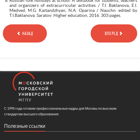
Russian folk holidays at school: A textbook for students, teachers
and organizers of extracurricular activities. / T.I. Baklanova, E.I.
Medved, M.G. Kaitandzhyan, N.A. Oparina / Nauchn. edited by
T.I.Baklanova. Saratov: Higher education, 2016. 303 pages.
НАЗАД
ВПЕРЕД
С 1995 года готовим профессиональные кадры для Москвы по высоким
стандартам высшего образования.
Полезные ссылки