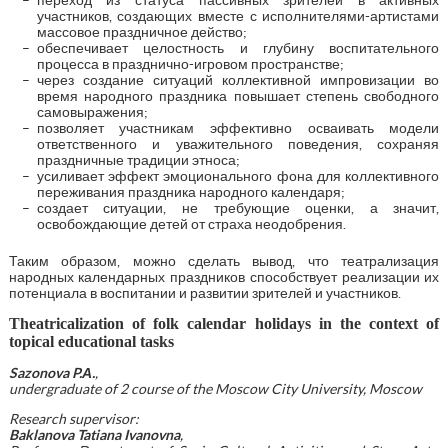
участников, создающих вместе с исполнителями-артистами
массовое праздничное действо;
обеспечивает целостность и глубину воспитательного
процесса в празднично-игровом пространстве;
через создание ситуаций коллективной импровизации во
время народного праздника повышает степень свободного
самовыражения;
позволяет участникам эффективно осваивать модели
ответственного и уважительного поведения, сохраняя
праздничные традиции этноса;
усиливает эффект эмоционального фона для коллективного
переживания праздника народного календаря;
создает ситуации, не требующие оценки, а значит,
освобождающие детей от страха неодобрения.
Таким образом, можно сделать вывод, что театрализация
народных календарных праздников способствует реализации их
потенциала в воспитании и развитии зрителей и участников.
Theatricalization of folk calendar holidays in the context of
topical educational tasks
Sazonova P.А.
,
undergraduate of 2 course of the Moscow City University, Moscow
Research supervisor:
Baklanova Tatiana Ivanovna
,