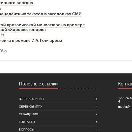
тивного слогана
Ч
рецедентных текстов в заголовках СМИ
кой прозаической миниатюре на примере
вой «Хорошо, говорю»
НА
сика в романе И.А. Гончарова
ВНА
Полезные ссылки
Конта
129226, 
ГОРЯЧАЯ ЛИНИЯ
4
СЕРВИСЫ МГПУ
media@m
ОБРАЩЕНИЯ
КОНТАКТЫ
ВОПРОСЫ