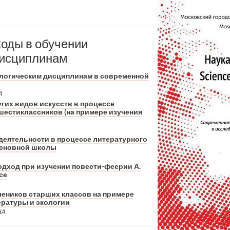
оды в обучении
дисциплинам
ологическим дисциплинам в современной
А
гих видов искусств в процессе
шестиклассников (на примере изучения
деятельности в процессе литературного
основной школы
дход при изучении повести-феерии А.
се
чеников старших классов на примере
ературы и экологии
НА