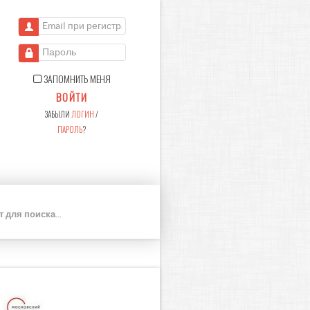
Email при регистрации
Пароль
ЗАПОМНИТЬ МЕНЯ
ВОЙТИ
ЗАБЫЛИ
ЛОГИН
/
ПАРОЛЬ
?
П
О
И
С
К