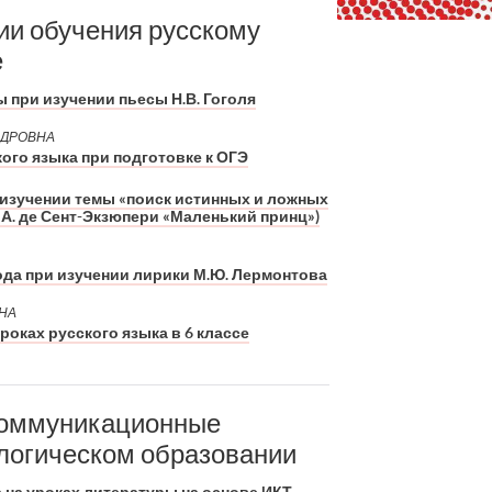
ии обучения русскому
е
 при изучении пьесы Н.В. Гоголя
НДРОВНА
ого языка при подготовке к ОГЭ
 изучении темы «поиск истинных и ложных
 А. де Сент-Экзюпери «Маленький принц»)
ода при изучении лирики М.Ю. Лермонтова
НА
роках русского языка в 6 классе
оммуникационные
логическом образовании
а на уроках литературы на основе ИКТ