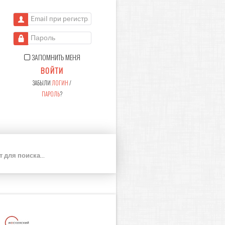
Email при регистрации
Пароль
ЗАПОМНИТЬ МЕНЯ
ВОЙТИ
ЗАБЫЛИ
ЛОГИН
/
ПАРОЛЬ
?
П
О
И
С
К