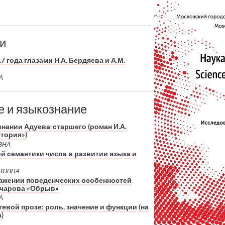
и
года глазами Н.А. Бердяева и А.М.
А
е и языкознание
нании Адуева-старшего (роман И.А.
тория»)
ВНА
й семантики числа в развитии языка и
АВОВНА
ажении поведенческих особенностей
ончарова «Обрыв»
А
евой прозе: роль, значение и функции (на
)