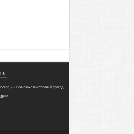
кты
Москва, 2-й Сельскохозяйственный проезд,
gpu.ru