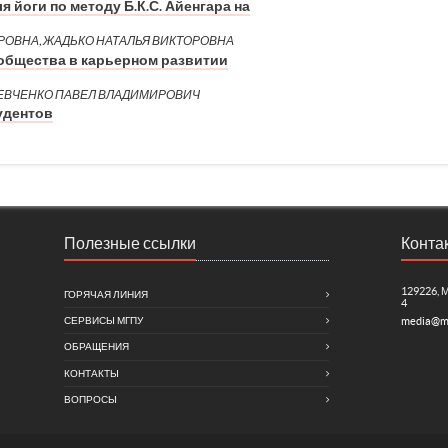
 йоги по методу Б.К.С. Айенгара на
ОВНА, ЖАДЬКО НАТАЛЬЯ ВИКТОРОВНА
общества в карьерном развитии
ШЕВЧЕНКО ПАВЕЛ ВЛАДИМИРОВИЧ
удентов
Полезные ссылки
Конта
129226, 
ГОРЯЧАЯ ЛИНИЯ
4
СЕРВИСЫ МГПУ
media@m
ОБРАЩЕНИЯ
КОНТАКТЫ
ВОПРОСЫ