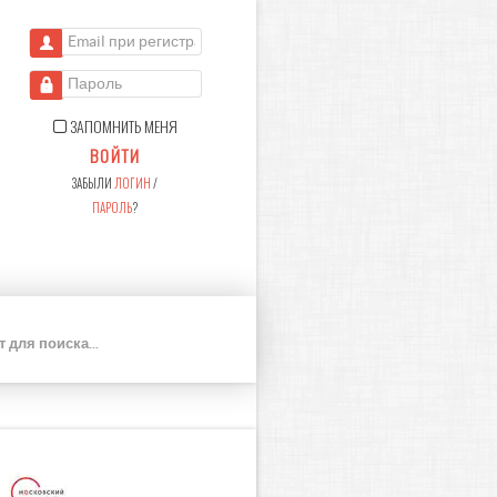
Email при регистрации
Пароль
ЗАПОМНИТЬ МЕНЯ
ВОЙТИ
ЗАБЫЛИ
ЛОГИН
/
ПАРОЛЬ
?
П
О
И
С
К