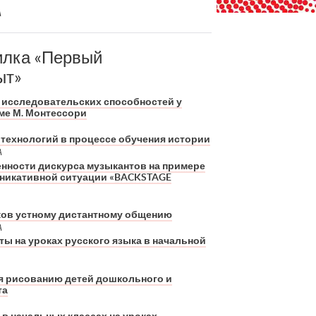
А
илка «Первый
ыт»
исследовательских способностей у
ме М. Монтессори
технологий в процессе обучения истории
А
нности дискурса музыкантов на примере
уникативной ситуации «BACKSTAGE
ов устному дистантному общению
А
ы на уроках русского языка в начальной
я рисованию детей дошкольного и
та