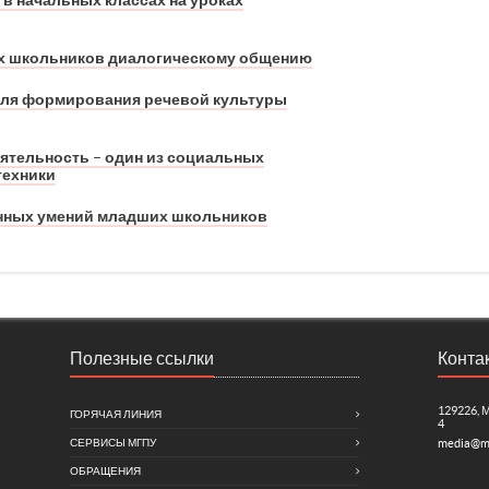
в начальных классах на уроках
х школьников диалогическому общению
для формирования речевой культуры
ятельность – один из социальных
техники
ных умений младших школьников
Полезные ссылки
Конта
129226, 
ГОРЯЧАЯ ЛИНИЯ
4
СЕРВИСЫ МГПУ
media@m
ОБРАЩЕНИЯ