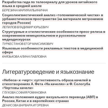
Разработка гида по телесериалу для уроков китайского
языка в средней школе
БЕРЕЗИНА МАРИЯ ИЛЬИНИЧНА
Социолингвистический анализ «топонимической чистки» в
урбанистическом пространстве (на материале метронимов
городов России)
ЛЕПИЛОВ ВЛАДИМИР ЮРЬЕВИЧ
Структурные и стилистические особенности пресс-релиза в
современном немецкоязычном и русскоязычном
медиадискурсах
ТУРКЕСТАНОВ ЕГОР МАКСИМОВИЧ
Языковые особенности рекламных текстов в медицинской
сфере
КНЯЗЬКОВА АЛИНА ПАВЛОВНА
Литературоведение и языкознание
«Небеса» и «черт»: суггестивность образа качелей в
стихотворениях А. Фета «На качелях» и Ф. Сологуба
«Чертовы качели»
ГЛУХОВА СОФИЯ РОМАНОВНА
Анализ положения аудио-визуального перевода (АВП) в
России, Китае и в европейских странах
ДЕНИСОВА ВАРВАРА ИГОРЕВНА