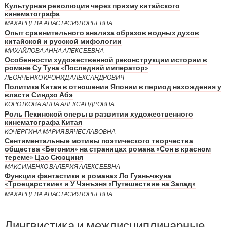
Культурная революция через призму китайского
кинематографа
МАХАРЦЕВА АНАСТАСИЯ ЮРЬЕВНА
Опыт сравнительного анализа образов водных духов
китайской и русской мифологии
МИХАЙЛОВА АННА АЛЕКСЕЕВНА
Особенности художественной реконструкции истории в
романе Су Туна «Последний император»
ЛЕОНЧЕНКО КРОНИД АЛЕКСАНДРОВИЧ
Политика Китая в отношении Японии в период нахождения у
власти Синдзо Абэ
КОРОТКОВА АННА АЛЕКСАНДРОВНА
Роль Пекинской оперы в развитии художественного
кинематографа Китая
КОЧЕРГИНА МАРИЯ ВЯЧЕСЛАВОВНА
Сентиментальные мотивы поэтического творчества
общества «Бегония» на страницах романа «Сон в красном
тереме» Цао Сюэциня
МАКСИМЕНКО ВАЛЕРИЯ АЛЕКСЕЕВНА
Функции фантастики в романах Ло Гуаньчжуна
«Троецарствие» и У Чэнъэня «Путешествие на Запад»
МАХАРЦЕВА АНАСТАСИЯ ЮРЬЕВНА
Лингвистика и междисциплинарные