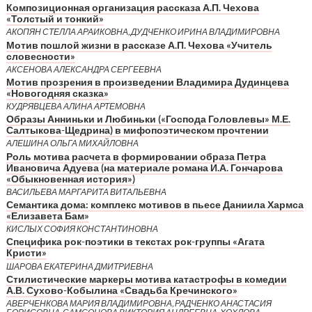
Композиционная организация рассказа А.П. Чехова
«Толстый и тонкий»
АКОПЯН СТЕЛЛА АРАИКОВНА, ДУДЧЕНКО ИРИНА ВЛАДИМИРОВНА
Мотив пошлой жизни в рассказе А.П. Чехова «Учитель
словесности»
АКСЕНОВА АЛЕКСАНДРА СЕРГЕЕВНА
Мотив прозрения в произведении Владимира Дудинцева
«Новогодняя сказка»
КУДРЯВЦЕВА АЛИНА АРТЕМОВНА
Образы Анниньки и Любиньки («Господа Головлевы» М.Е.
Салтыкова-Щедрина) в мифопоэтическом прочтении
АЛЕШИНА ОЛЬГА МИХАЙЛОВНА
Роль мотива расчета в формировании образа Петра
Ивановича Адуева (на материале романа И.А. Гончарова
«Обыкновенная история»)
ВАСИЛЬЕВА МАРГАРИТА ВИТАЛЬЕВНА
Семантика дома: комплекс мотивов в пьесе Даниила Хармса
«Елизавета Бам»
КИСЛЫХ СОФИЯ КОНСТАНТИНОВНА
Специфика рок-поэтики в текстах рок-группы «Агата
Кристи»
ШАРОВА ЕКАТЕРИНА ДМИТРИЕВНА
Стилистические маркеры мотива катастрофы в комедии
А.В. Сухово-Кобылина «Свадьба Кречинского»
АВЕРЧЕНКОВА МАРИЯ ВЛАДИМИРОВНА, РАДЧЕНКО АНАСТАСИЯ