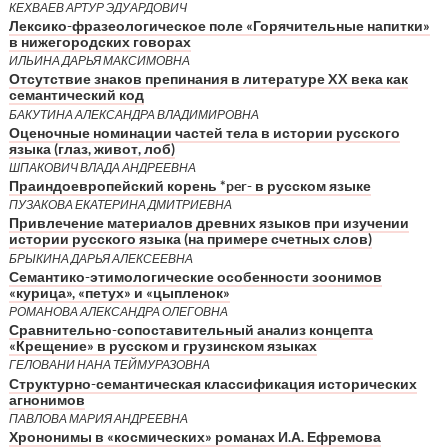
КЕХВАЕВ АРТУР ЭДУАРДОВИЧ
Лексико-фразеологическое поле «Горячительные напитки»
в нижегородских говорах
ИЛЬИНА ДАРЬЯ МАКСИМОВНА
Отсутствие знаков препинания в литературе XX века как
семантический код
БАКУТИНА АЛЕКСАНДРА ВЛАДИМИРОВНА
Оценочные номинации частей тела в истории русского
языка (глаз, живот, лоб)
ШПАКОВИЧ ВЛАДА АНДРЕЕВНА
Праиндоевропейский корень *per- в русском языке
ПУЗАКОВА ЕКАТЕРИНА ДМИТРИЕВНА
Привлечение материалов древних языков при изучении
истории русского языка (на примере счетных слов)
БРЫКИНА ДАРЬЯ АЛЕКСЕЕВНА
Семантико-этимологические особенности зоонимов
«курица», «петух» и «цыпленок»
РОМАНОВА АЛЕКСАНДРА ОЛЕГОВНА
Сравнительно-сопоставительный анализ концепта
«Крещение» в русском и грузинском языках
ГЕЛОВАНИ НАНА ТЕЙМУРАЗОВНА
Структурно-семантическая классификация исторических
агнонимов
ПАВЛОВА МАРИЯ АНДРЕЕВНА
Хрононимы в «космических» романах И.А. Ефремова