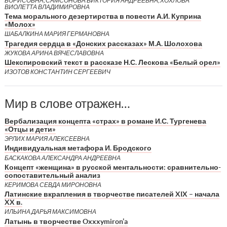
БОРИСОВНА, САМСОНОВА ВИКТОРИЯ АНДРЕЕВНА, ХОХЛОВА
ВИОЛЕТТА ВЛАДИМИРОВНА
Тема морального дезертирства в повести А.И. Куприна
«Молох»
ШАБАЛКИНА МАРИЯ ГЕРМАНОВНА
Трагедия сердца в «Донских рассказах» М.А. Шолохова
ЖУКОВА АРИНА ВЯЧЕСЛАВОВНА
Шекспировский текст в рассказе Н.С. Лескова «Белый орел»
ИЗОТОВ КОНСТАНТИН СЕРГЕЕВИЧ
Мир в слове отражен…
Вербализация концепта «страх» в романе И.С. Тургенева
«Отцы и дети»
ЭРЛИХ МАРИЯ АЛЕКСЕЕВНА
Индивидуальная метафора И. Бродского
БАСКАКОВА АЛЕКСАНДРА АНДРЕЕВНА
Концепт «женщина» в русской ментальности: сравнительно-
сопоставительный анализ
КЕРИМОВА СЕВДА МИРОНОВНА
Латинские вкрапления в творчестве писателей XIX – начала
XX в.
ИЛЬИНА ДАРЬЯ МАКСИМОВНА
Латынь в творчестве Oxxxymiron’a