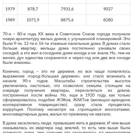
1979
878,7
7931,6
9027
1989
1071,9
8875,6
8280
70-е – 80-е года XX века в Советском Союзе города получили
новую архитектуру жилых домов, с улучшенной планировкой. Это
были 9-ти, 12-ти и 16-ти этажные панельные дома. В домах стало
больше квартир, жильцы дома постепенно узнавали своих
соседей, а кто жил в соседнем доме иногда и не знали. Но, тем не
менее, дух единства сохранялся и через год или два все соседи
были знакомы.
Конечно, город – это не деревня, но все чаще появлялось
выражение «город-большая деревня», оно стало возникать в
начале 90-х годов. Масштабы строительства высоток
увеличились настолько, что позволяло семьям, стоящим на
очереди получения квартиры, переселиться из домов,
построенных после войны. Но, еще в 1920 году, как только
сформировалось подобие ЖЭКов, ЖАКТов (жилищно-арендное
кооперативное товарищество), сразу стала процветать
коррупция. Поэтому несмотря на строящиеся многоэтажки,
многоквартирные дома, жилья по-прежнему не хватало.
В дома заселялись люди, привыкшие жить в деревне. И чем выше
оказывалась их квартира над землей, то есть чем выше была
этажность дома, тем сильнее это сказывалось на менталитете