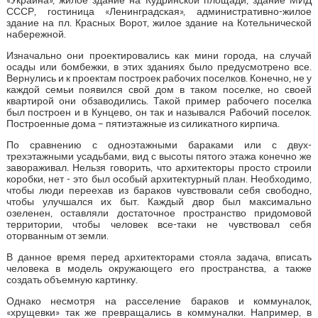
СССР, гостиница «Ленинградская», административно-жилое
здание на пл. Красных Ворот, жилое здание на Котельнической
набережной.
Изначально они проектировались как мини города, на случай
осады или бомбежки, в этих зданиях было предусмотрено все.
Вернулись и к проектам построек рабочих поселков. Конечно, не у
каждой семьи появился свой дом в таком поселке, но своей
квартирой они обзаводились. Такой пример рабочего поселка
был построен и в Кунцево, он так и назывался Рабочий поселок.
Построенные дома – пятиэтажные из силикатного кирпича.
По сравнению с одноэтажными бараками или с двух-
трехэтажными усадьбами, вид с высоты пятого этажа конечно же
завораживал. Нельзя говорить, что архитекторы просто строили
коробки, нет - это был особый архитектурный план. Необходимо,
чтобы люди переехав из бараков чувствовали себя свободно,
чтобы улучшался их быт. Каждый двор был максимально
озеленен, оставляли достаточное пространство придомовой
территории, чтобы человек все-таки не чувствовал себя
оторванным от земли.
В данное время перед архитекторами стояла задача, вписать
человека в модель окружающего его пространства, а также
создать объемную картинку.
Однако несмотря на расселение бараков и коммуналок,
«хрущевки» так же превращались в коммуналки. Например, в