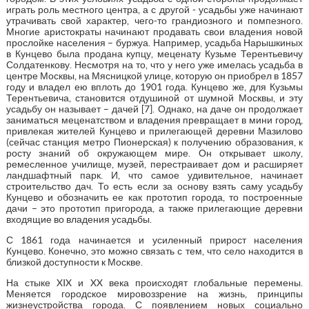
играть роль местного центра, а с другой - усадьбы уже начинают
утрачивать свой характер, чего-то грандиозного и помпезного.
Многие аристократы начинают продавать свои владения новой
прослойке населения – буржуа. Например, усадьба Нарышкиных
в Кунцево была продана купцу, меценату Кузьме Терентьевичу
Солдатенкову. Несмотря на то, что у него уже имелась усадьба в
центре Москвы, на Мясницкой улице, которую он приобрел в 1857
году и владел ею вплоть до 1901 года. Кунцево же, для Кузьмы
Терентьевича, становится отдушиной от шумной Москвы, и эту
усадьбу он называет – дачей [7]. Однако, на даче он продолжает
заниматься меценатством и владения превращает в мини город,
привлекая жителей Кунцево и прилегающей деревни Мазилово
(сейчас станция метро Пионерская) к получению образования, к
росту знаний об окружающем мире. Он открывает школу,
ремесленное училище, музей, перестраивает дом и расширяет
ландшафтный парк. И, что самое удивительное, начинает
строительство дач. То есть если за основу взять саму усадьбу
Кунцево и обозначить ее как прототип города, то построенные
дачи – это прототип пригорода, а также прилегающие деревни
входящие во владения усадьбы.
С 1861 года начинается и усиленный прирост населения
Кунцево. Конечно, это можно связать с тем, что село находится в
близкой доступности к Москве.
На стыке XIX и XX века происходят глобальные перемены.
Меняется городское мировоззрение на жизнь, принципы
жизнеустройства города. С появлением новых социально