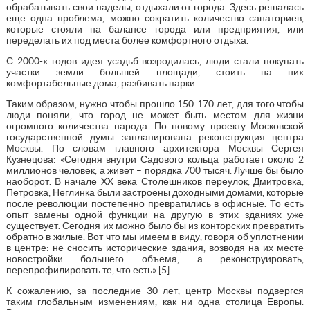
обрабатывать свои наделы, отдыхали от города. Здесь решалась
еще одна проблема, можно сократить количество санаториев,
которые стояли на балансе города или предприятия, или
переделать их под места более комфортного отдыха.
С 2000-х годов идея усадьб возродилась, люди стали покупать
участки земли большей площади, стоить на них
комфортабельные дома, разбивать парки.
Таким образом, нужно чтобы прошло 150-170 лет, для того чтобы
люди поняли, что город не может быть местом для жизни
огромного количества народа. По новому проекту Московской
государственной думы запланирована реконструкция центра
Москвы. По словам главного архитектора Москвы Сергея
Кузнецова: «Сегодня внутри Садового кольца работает около 2
миллионов человек, а живет – порядка 700 тысяч. Лучше бы было
наоборот. В начале XX века Столешников переулок, Дмитровка,
Петровка, Неглинка были застроены доходными домами, которые
после революции постепенно превратились в офисные. То есть
опыт замены одной функции на другую в этих зданиях уже
существует. Сегодня их можно было бы из конторских превратить
обратно в жилые. Вот что мы имеем в виду, говоря об уплотнении
в центре: не сносить исторические здания, возводя на их месте
новостройки большего объема, а реконструировать,
перепрофилировать те, что есть» [5].
К сожалению, за последние 30 лет, центр Москвы подвергся
таким глобальным изменениям, как ни одна столица Европы.