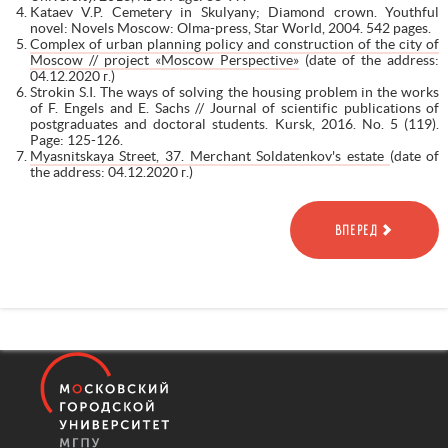
Kataev V.P. Cemetery in Skulyany; Diamond crown. Youthful
novel: Novels Moscow: Olma-press, Star World, 2004. 542 pages.
Complex of urban planning policy and construction of the city of
Moscow // project «Moscow Perspective»
(date of the address:
04.12.2020 г.)
Strokin S.I. The ways of solving the housing problem in the works
of F. Engels and E. Sachs // Journal of scientific publications of
postgraduates and doctoral students. Kursk, 2016. No. 5 (119).
Page: 125-126.
Myasnitskaya Street, 37. Merchant Soldatenkov's estate
(date of
the address: 04.12.2020 г.)
ВПЕРЕД