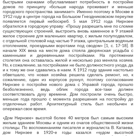
быстрыми скачками обуславливает потребность в постройке
домов по принципу «больше народа проживает и меньше
городского пространства занимает». Именно поэтому в Москве в
1912 году в центре города на Большом Гнездниковском переулке
появляется первый небоскреб. 5 мая 1912 года Нирнзее
обратился в городскую управу: «Прошу разрешить мне по сломке
существующих строений, выстроить вновь каменное в 9 этажей
жилое строение для маленьких квартир, с жилым полуподвалом,
с отдельной столовой над частью 9 этажа, центральным водяным
отоплением, проездными воротами под сводом» [1, с. 17-18]. В
начале XIX века на месте дома стояла дворянская усадьба с
каменными и деревянными постройками. На протяжении
столетия она оставалась жилой и несколько раз меняла хозяев.
Но, к сожалению, за постройками не было должностного ухода, да
и к тому же они сдавались в наем. К 1912 году здание настолько
обветшало, что новая хозяйка решила сделать ремонт, но, к
сожалению, один из корпусов рухнул, поэтому согласование
Нирнзее о постройке нового дома с Управой города, прошло
безболезненно, ведь облик города все-таки должен
соответствовать духу времени. Дом построили очень быстро,
меньше года прошло с момента разрешения на постройку до
отделочных работ. Архитектурный стиль был необычен и
опережал свое время.
«Дом Нирнзее» высотой более 40 метров был самым высоким
жилым зданием Москвы и одним из очагов общественной жизни
столицы. По воспоминаниям писателя и журналиста В. Катаева,
дом Нирнзее в 1920-е годы казался «чудом высотной