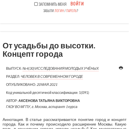
ВОЙТИ
ЗАПОМНИТЬ МЕНЯ
ЗАБЫЛИ
ЛОГИН
/
ПАРОЛЬ
?
От усадьбы до высотки.
Концепт города
ВЫПУСК:
№4(30) ИССЛЕДОВАНИЯ МОЛОДЫХ УЧЁНЫХ
РАЗДЕЛ:
ЧЕЛОВЕК В СОВРЕМЕННОМ ГОРОДЕ
ОПУБЛИКОВАНО:
20 МАЯ 2021
Код уникальной десятичной классификации:
1(091)
АВТОР:
АКСЕНОВА ТАТЬЯНА ВИКТОРОВНА
ГАОУ ВО МГПУ, г. Москва, аспирант 1 курса
Аннотация. В статье рассматривается понятие город и концепт
города. Как и почему происходило расширение Москвы. Какую
роль в концепции города играли усадьбы? Как многоэтажные