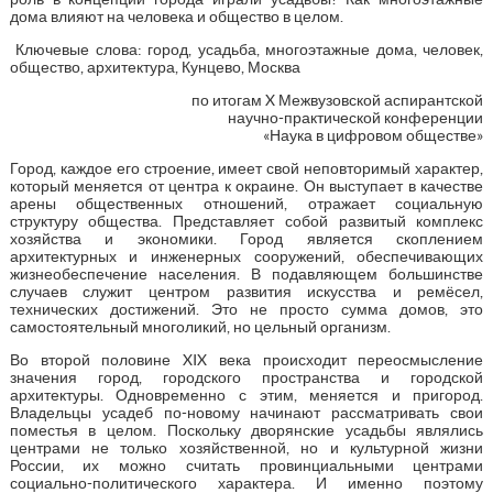
дома влияют на человека и общество в целом.
Ключевые слова: город, усадьба, многоэтажные дома, человек,
общество, архитектура, Кунцево, Москва
по итогам X Межвузовской аспирантской
научно-практической конференции
«Наука в цифровом обществе»
Город, каждое его строение, имеет свой неповторимый характер,
который меняется от центра к окраине. Он выступает в качестве
арены общественных отношений, отражает социальную
структуру общества. Представляет собой развитый комплекс
хозяйства и экономики. Город является скоплением
архитектурных и инженерных сооружений, обеспечивающих
жизнеобеспечение населения. В подавляющем большинстве
случаев служит центром развития искусства и ремёсел,
технических достижений. Это не просто сумма домов, это
самостоятельный многоликий, но цельный организм.
Во второй половине XIX века происходит переосмысление
значения город, городского пространства и городской
архитектуры. Одновременно с этим, меняется и пригород.
Владельцы усадеб по-новому начинают рассматривать свои
поместья в целом. Поскольку дворянские усадьбы являлись
центрами не только хозяйственной, но и культурной жизни
России, их можно считать провинциальными центрами
социально-политического характера. И именно поэтому