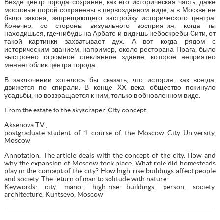
Везде центр города сохранен, как его историческая часть, даже
мостовые порой сохранены в первозданном виде, а в Москве не
было закона, запрещающего застройку исторического центра.
Конечно, со стороны визуального восприятия, когда ты
находишься, где-нибудь на Арбате и видишь небоскребы Сити, от
такой картинки захватывает дух. А вот когда рядом с
историческим зданием, например, около ресторана Прага, было
выстроено огромное стеклянное здание, которое неприятно
меняет облик центра города.
В заключении хотелось бы сказать, что история, как всегда,
движется по спирали. В конце XX века общество покинуло
усадьбы, но возвращается к ним, только в обновленном виде.
From the estate to the skyscraper. City concept
Aksenova T.V.,
postgraduate student of 1 course of the Moscow City University,
Moscow
Annotation. The article deals with the concept of the city. How and
why the expansion of Moscow took place. What role did homesteads
play in the concept of the city? How high-rise buildings affect people
and society. The return of man to solitude with nature.
Keywords: city, manor, high-rise buildings, person, society,
architecture, Kuntsevo, Moscow