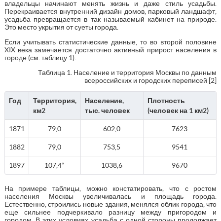
владельцы начинают менять жизнь и даже стиль усадьбы.
Перекраивается внутренний дизайн домов, парковый ландшафт,
усадьба превращается в так называемый кабинет на природе.
Это место укрытия от суеты города.
Если учитывать статистические данные, то во второй половине
XIX века замечается достаточно активный прирост населения в
городе (см. таблицу 1).
Таблица 1. Население и территория Москвы по данным
всероссийских и городских переписей [2]
Год
Территория,
Население,
Плотность
км2
тыс. человек
(человек на 1 км2)
1871
79,0
602,0
7623
1882
79,0
753,5
9541
1897
107,4*
1038,6
9670
На примере таблицы, можно констатировать, что с ростом
населения Москвы увеличивалась и площадь города.
Естественно, строились новые здания, менялся облик города, что
еще сильнее подчеркивало разницу между пригородом и
городом. В этих условиях усадьба с одной стороны продолжает