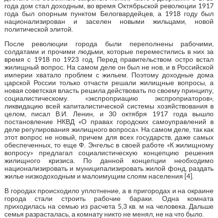
года дом стал доходным, во время Октябрьской революции 1917
года был опорным пунктом Белогвардейцев, а 1918 году был
национализирован и заселен новыми жильцами, новой
политической элитой.
После революции города были переполнены рабочими,
солдатами и прочими людьми, которые переместились в них за
время с 1918 по 1923 год. Перед правительством остро встал
жилищный вопрос. На самом деле он был не нов, и в Российской
империи хватало проблем с жильем. Поэтому доходные дома
царской России только отчасти решали жилищные вопросы, а
новая советская власть решила действовать по своему принципу,
социалистическому. «экспроприацию экспроприаторов»,
ликвидацию всей капиталистической системы хозяйствования в
целом, писал В.И. Ленин, и 30 октября 1917 года вышло
постановление НКВД «О правах городских самоуправлений в
деле регулирования жилищного вопроса». На самом деле, так как
этот вопрос не новый, причем для всех государств, даже самых
обеспеченных, то еще Ф. Энгельс в своей работе «К жилищному
вопросу» предлагал социалистическую концепцию решения
жилищного кризиса. По данной концепции необходимо
национализировать и муниципализировать жилой фонд, раздать
жилье низкодоходным и малоимущим слоям населения [4].
В городах происходило уплотнение, а в пригородах и на окраине
города стали строить рабочие бараки. Одна комната
приходилась на семью из расчета 5,3 кв. м на человека. Дальше
семья разрасталась, а комнату никто не менял, не на что было.