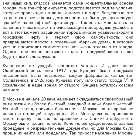
значимых сил, классов, меняется сама концептуальная основа
города, она трансформируется, подстраивается под те условия,
которые происходят на данный момент в мире. Безусловно, это
затрагивает все сферы деятельности, от быта до архитектуры
зданий и ландшафтной архитектуры. Так же эта мощная волна
начинает «накатывать» на близлежащие пригородные усадьбы и
вот в этот момент расширения города многие усадьбы входят в
городскую черту и теряют свою самобытность, они
превращаются просто в отдельные «барские дома», в которых
уже не происходит самостоятельная жизнь отдельно от города.
Однако, они очень поэтично входят в городской концепт, как
будто, так и было задумано.
Кунцевская же усадьба, напротив, устояла. И даже после
Октябрьской революции 1917 года Кунцево было городским
поселением. Была построена ткацкая фабрика и, как мечтал
Солдатенков, в 1926 году Кунцево получило статус города [7]. К
сожалению, в наше время от старого Кунцева осталось совсем
немного.
В Москве в начале 20 века начинает складываться своеобразный
ритм жизни, он более быстрый, заводной и даже более жесткий.
На мой взгляд, причина банальная – Москва, на то время не
является столицей государства. И в Москву всегда приезжало
много народу, так как по сравнению с Санкт-Петербургом в
Москву было проще попасть. Конечно же существовали разные
проездные и разрешительные документы, но для Москвы было
проще их найти или подделать. Так прирост населения Москвы