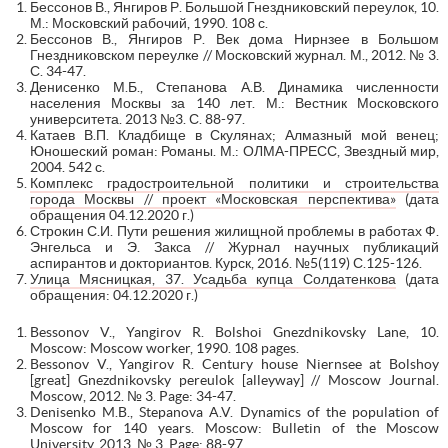
Бессонов В., Янгиров Р. Большой Гнездниковский переулок, 10.
М.: Московский рабочий, 1990. 108 с.
Бессонов В., Янгиров Р. Век дома Нирнзее в Большом
Гнездниковском переулке // Московский журнал. М., 2012. № 3.
С. 34-47.
Денисенко М.Б., Степанова А.В. Динамика численности
населения Москвы за 140 лет. М.: Вестник Московского
университета. 2013 №3. С. 88-97.
Катаев В.П. Кладбище в Скулянах; Алмазный мой венец;
Юношеский роман: Романы. М.: ОЛМА-ПРЕСС, Звездный мир,
2004. 542 с.
Комплекс градостроительной политики и строительства
города Москвы // проект «Московская перспектива»
(дата
обращения 04.12.2020 г.)
Строкин С.И. Пути решения жилищной проблемы в работах Ф.
Энгельса и Э. Закса // Журнал научных публикаций
аспирантов и докториантов. Курск, 2016. №5(119) С.125-126.
Улица Мясницкая, 37. Усадьба купца Солдатенкова
(дата
обращения: 04.12.2020 г.)
Bessonov V., Yangirov R. Bolshoi Gnezdnikovsky Lane, 10.
Moscow: Moscow worker, 1990. 108 pages.
Bessonov V., Yangirov R. Century house Niernsee at Bolshoy
[great] Gnezdnikovsky pereulok [alleyway] // Moscow Journal.
Moscow, 2012. № 3. Page: 34-47.
Denisenko M.B., Stepanova A.V. Dynamics of the population of
Moscow for 140 years. Moscow: Bulletin of the Moscow
University. 2013, № 3. Page: 88-97.