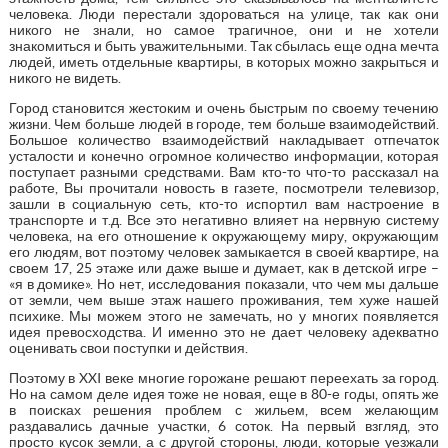
человека. Люди перестали здороваться на улице, так как они
никого не знали, но самое трагичное, они и не хотели
знакомиться и быть уважительными. Так сбылась еще одна мечта
людей, иметь отдельные квартиры, в которых можно закрыться и
никого не видеть.
Город становится жестоким и очень быстрым по своему течению
жизни. Чем больше людей в городе, тем больше взаимодействий.
Большое количество взаимодействий накладывает отпечаток
усталости и конечно огромное количество информации, которая
поступает разными средствами. Вам кто-то что-то рассказал на
работе, Вы прочитали новость в газете, посмотрели телевизор,
зашли в социальную сеть, кто-то испортил вам настроение в
транспорте и т.д. Все это негативно влияет на нервную систему
человека, на его отношение к окружающему миру, окружающим
его людям, вот поэтому человек замыкается в своей квартире, на
своем 17, 25 этаже или даже выше и думает, как в детской игре –
«я в домике». Но нет, исследования показали, что чем мы дальше
от земли, чем выше этаж нашего проживания, тем хуже нашей
психике. Мы можем этого не замечать, но у многих появляется
идея превосходства. И именно это не дает человеку адекватно
оценивать свои поступки и действия.
Поэтому в XXI веке многие горожане решают переехать за город.
Но на самом деле идея тоже не новая, еще в 80-е годы, опять же
в поисках решения проблем с жильем, всем желающим
раздавались дачные участки, 6 соток. На первый взгляд, это
просто кусок земли, а с другой стороны, люди, которые уезжали