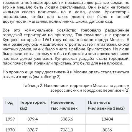
трехкомнатной квартире могли проживать две разные семьи, но
это не мешало быть людям счастливыми. Они знали не только
жильцов своего подъезда, но и дома, двора. Архитекторы
постарались, чтобы для таких домов все было в пешей
доступности: магазины, поликлиника, школа, детский сад.
Все это коммунальное хозяйство требовало расширение
городской территории на пригород. Так случилось и с городом
Кунцево, который в 1961 году вошел в состав города Москвы. В
нем развернулось масштабное строительство пятиэтажек, сноса
частных домов, каких было много в районе Крылатского. Но люди
были счастливы, потому что быт в бараках и почти развалившихся
частных домах уже заел. Кунцевская усадьба стала городской,
парк почистили, починили пристань, это было для нее плюсом.
Но прошло еще пару десятилетий и Москва опять стала тянуться
в высь и в ширь (см. таблицу 2).
Таблица 2. Население и территория Москвы по данным
всероссийских и городских переписей [2]
Год
Территория,
Население,
Плотность
км2
тыс. человек
(человек на 1 км2)
1959
379,4
5085,6
13404
1970
878,7
7061,0
8036