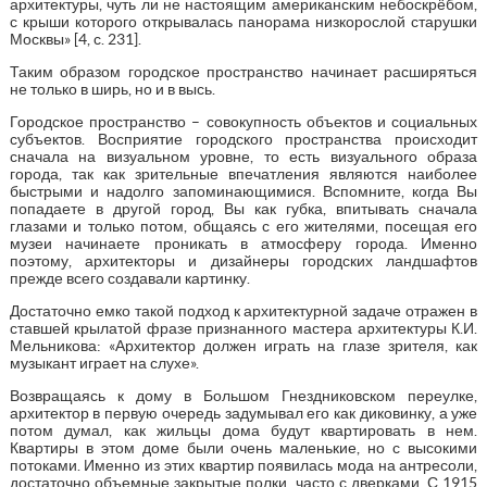
архитектуры, чуть ли не настоящим американским небоскрёбом,
с крыши которого открывалась панорама низкорослой старушки
Москвы» [4, с. 231].
Таким образом городское пространство начинает расширяться
не только в ширь, но и в высь.
Городское пространство – совокупность объектов и социальных
субъектов. Восприятие городского пространства происходит
сначала на визуальном уровне, то есть визуального образа
города, так как зрительные впечатления являются наиболее
быстрыми и надолго запоминающимися. Вспомните, когда Вы
попадаете в другой город, Вы как губка, впитывать сначала
глазами и только потом, общаясь с его жителями, посещая его
музеи начинаете проникать в атмосферу города. Именно
поэтому, архитекторы и дизайнеры городских ландшафтов
прежде всего создавали картинку.
Достаточно емко такой подход к архитектурной задаче отражен в
ставшей крылатой фразе признанного мастера архитектуры К.И.
Мельникова: «Архитектор должен играть на глазе зрителя, как
музыкант играет на слухе».
Возвращаясь к дому в Большом Гнездниковском переулке,
архитектор в первую очередь задумывал его как диковинку, а уже
потом думал, как жильцы дома будут квартировать в нем.
Квартиры в этом доме были очень маленькие, но с высокими
потоками. Именно из этих квартир появилась мода на антресоли,
достаточно объемные закрытые полки, часто с дверками. С 1915