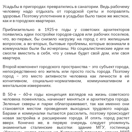
Усадьбы в пригородах превратились в санатории. Ведь рабочему
человеку надо отдыхать от городской суеты и поправлять
здоровье. Поэтому уплотнение в усадьбах было такое же жесткое,
как и в городских квартирах.
Приблизительно в 1925-е годы у советских архитекторов
появились идеи постройки городов-садов или рабочих поселков,
что, во-первых, бы снизило нагрузку на город с его жилищным
вопросом, а во-вторых, бытовые проблемы, которые возникали в
коммуналках были бы исчерпаны. Но социалистические идеи не
смогли вместить в себя, что у семьи будет свой дом, или своя
квартира.
Второй компонент городского пространства – это субъект города,
непосредственно его житель или просто гость города. Поэтому
город – это место активности человека как личности в её
когнитивном, социально-нормативном, коммуникативном и
ментальном измерениях.
В 50-е – 60-е годы концепция взглядов на жизнь советского
человека поменялась, начинает меняться и архитектура города.
Зеленые скверы и парки облагораживают, так как именно они
становятся местом проведения выходных трудового народа.
Бараки и коммуналки пытаются расселить, поэтому происходит
новая застройка и расширение города. И опять город растет
вверх. Конечно же, в первую очередь следует упомянуть
знаменитые сталинские высотки: здание МГУ, гостиница
«Украина», жилое здание на Кудринской площади, здание МИД