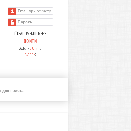
Email при регистрации
Пароль
ЗАПОМНИТЬ МЕНЯ
ВОЙТИ
ЗАБЫЛИ
ЛОГИН
/
ПАРОЛЬ
?
П
О
И
С
К