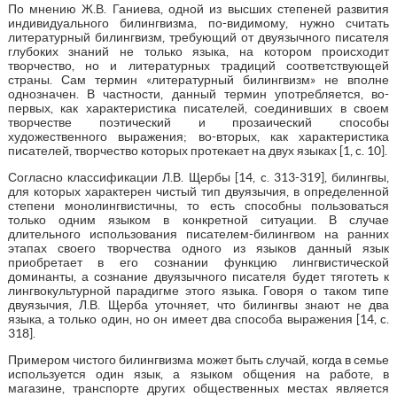
По мнению Ж.В. Ганиева, одной из высших степеней развития
индивидуального билингвизма, по-видимому, нужно считать
литературный билингвизм, требующий от двуязычного писателя
глубоких знаний не только языка, на котором происходит
творчество, но и литературных традиций соответствующей
страны. Сам термин «литературный билингвизм» не вполне
однозначен. В частности, данный термин употребляется, во-
первых, как характеристика писателей, соединивших в своем
творчестве поэтический и прозаический способы
художественного выражения; во-вторых, как характеристика
писателей, творчество которых протекает на двух языках [1, c. 10].
Согласно классификации Л.В. Щербы [14, c. 313-319], билингвы,
для которых характерен чистый тип двуязычия, в определенной
степени монолингвистичны, то есть способны пользоваться
только одним языком в конкретной ситуации. В случае
длительного использования писателем-билингвом на ранних
этапах своего творчества одного из языков данный язык
приобретает в его сознании функцию лингвистической
доминанты, а сознание двуязычного писателя будет тяготеть к
лингвокультурной парадигме этого языка. Говоря о таком типе
двуязычия, Л.В. Щерба уточняет, что билингвы знают не два
языка, а только один, но он имеет два способа выражения [14, c.
318].
Примером чистого билингвизма может быть случай, когда в семье
используется один язык, а языком общения на работе, в
магазине, транспорте других общественных местах является