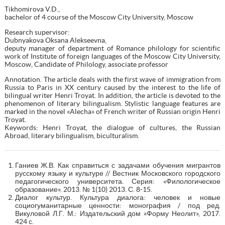
Tikhomirova V.D.,
bachelor of 4 course of the Moscow City University, Moscow
Research supervisor:
Dubnyakova Oksana Alekseevna,
deputy manager of department of Romance philology for scientific
work of Institute of foreign languages of the Moscow City University,
Moscow, Candidate of Philology, associate professor
Annotation. The article deals with the first wave of immigration from
Russia to Paris in XX century caused by the interest to the life of
bilingual writer Henri Troyat. In addition, the article is devoted to the
phenomenon of literary bilingualism. Stylistic language features are
marked in the novel «Alecha» of French writer of Russian origin Henri
Troyat.
Keywords: Henri Troyat, the dialogue of cultures, the Russian
Abroad, literary bilingualism, biculturalism.
Ганиев Ж.В. Как справиться с задачами обучения мигрантов
русскому языку и культуре // Вестник Московского городского
педагогического университета. Серия: «Филологическое
образование». 2013. № 1(10) 2013. С. 8-15.
Диалог культур. Культура диалога: человек и новые
социогуманитарные ценности: монография / под ред.
Викуловой Л.Г. М.: Издательский дом «Форму Неолит», 2017.
424 с.