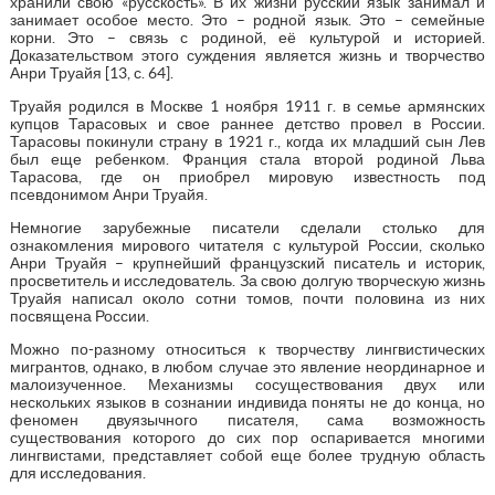
хранили свою «русскость». В их жизни русский язык занимал и
занимает особое место. Это – родной язык. Это – семейные
корни. Это – связь с родиной, её культурой и историей.
Доказательством этого суждения является жизнь и творчество
Анри Труайя [13, с. 64].
Труайя родился в Москве 1 ноября 1911 г. в семье армянских
купцов Тарасовых и свое раннее детство провел в России.
Тарасовы покинули страну в 1921 г., когда их младший сын Лев
был еще ребенком. Франция стала второй родиной Льва
Тарасова, где он приобрел мировую известность под
псевдонимом Анри Труайя.
Немногие зарубежные писатели сделали столько для
ознакомления мирового читателя с культурой России, сколько
Анри Труайя – крупнейший французский писатель и историк,
просветитель и исследователь. За свою долгую творческую жизнь
Труайя написал около сотни томов, почти половина из них
посвящена России.
Можно по-разному относиться к творчеству лингвистических
мигрантов, однако, в любом случае это явление неординарное и
малоизученное. Механизмы сосуществования двух или
нескольких языков в сознании индивида поняты не до конца, но
феномен двуязычного писателя, сама возможность
существования которого до сих пор оспаривается многими
лингвистами, представляет собой еще более трудную область
для исследования.