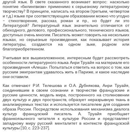
другой язык. В свете сказанного возникает вопрос: насколько
понятие «билингвизм» применимо к серьезному литературному
творчеству? В принципе, написать на втором (третьем, четвертом
и т.д.) языке при соответствующем образовании можно что угодно
– стихотворение, рассказ, роман и пр., но будет ли это
Литературой? Литературный язык значительно отличается от
обиходного, делового, профессионального, технического языков,
доступных очень многим. Писатель может говорить на нескольких
языках, но серьезные произведения, как показывает история
литературы, создаются на одном зыке, родном или
благоприобретенном.
Учитывая все вышеизложенное, интересным будет рассмотреть
особенности литературного языка Анри Труайя на материале его
произведения «Алеша». Попытаться ответить на вопрос о том, как
русским эмигрантам удавалось жить в Париже, и какое наследие
они оставили.
Как отмечают Р.И. Телешова и О.А. Дубнякова, Анри Труайя,
соединившим в своем сознании и творчестве французские и
русские ценности, модель мира, построенного на столкновении
двух культур и двух пространств, образует неразрывную ткань в
анализируемых текстах и используется писателем для создания
образа России. Посредством использования механизма диалога
культур французский писатель А. Труайя приобщает
франкоязычного читателя к культуре России и представляет
западному миру русский менталитет в контексте французской
культуры [10, c. 223-237].