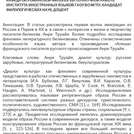
КАФЕДРОЙ РОМАНСКОЙ ФИЛОЛОГИИ ПО НАУЧНОЙ РАБОТЕ
ИНСТИТУТА ИНОСТРАННЫХ ЯЗЫКОВ ГАОУ ВО МГПУ, КАНДИДАТ
ФИЛОЛОГИЧЕСКИХ НАУК, ДОЦЕНТ
Аннотация: В статье рассмотрена первая волна эмиграции из
России в Париж в XX в. в связи с интересом к жизни и творчеству
писателя-билингва Анри Труайя. Более подробно исследован
феномен литературного билингвизма. Отмечены стилистические
особенности языка автора в произведение «Алеша»
французского писателя русского происхождения Анри Труайя.
Ключевые слова: Анри Труайя, диалог культур, русское
зарубежье, литературный билингвизм, бикультурализм.
«Диалог культур» как феномен современной культуры
представлен в работах отечественных и зарубежных лингвистов и
литераторов (И.А. Бубнова, Л.Г. Викулова, В.И. Карасик, О.В.
Тимашева, О.В. Трунова, Л.В. Щерба, V. Cook, H. Bialystok, Е.
Haugen, A. Martinet, U. Weinreich и др.). Исследователями
рассматривалась языковая репрезентация образа России в
сопоставительной системе разных дискурсов: туристического,
политического, художественного, СМИ [11, c. 169]. Исследованию
подвергались лингвокультурные образы страны, социальные [9, c.
273] и др. Предметом исследований являлись доминирующие
модели образа России в современном дискурсе, а также модели
конструирования образа России во французской прозе XIX века
[5, c. 121-126]. В последнее время все больший интерес у
лингвистов вызывают процессы репрезентации образа России в