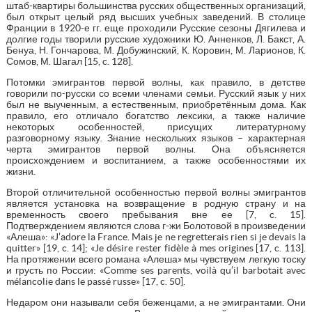
штаб-квартиры большинства русских общественных организаций,
был открыт целый ряд высших учебных заведений. В столице
Франции в 1920-е гг. еще проходили Русские сезоны Дягилева и
долгие годы творили русские художники Ю. Анненков, Л. Бакст, А.
Бенуа, Н. Гончарова, М. Добужинский, К. Коровин, М. Ларионов, К.
Сомов, М. Шагал [15, c. 128].
Потомки эмигрантов первой волны, как правило, в детстве
говорили по-русски со всеми членами семьи. Русский язык у них
был не выученным, а естественным, приобретённым дома. Как
правило, его отличало богатство лексики, а также наличие
некоторых особенностей, присущих литературному
разговорному языку. Знание нескольких языков – характерная
черта эмигрантов первой волны. Она объясняется
происхождением и воспитанием, а также особенностями их
жизни.
Второй отличительной особенностью первой волны эмигрантов
является установка на возвращение в родную страну и на
временность своего пребывания вне ее [7, c. 15].
Подтверждением являются слова г-жи Болотовой в произведении
«Алеша»: «J’adore la France. Mais je ne regretterais rien si je devais la
quitter» [19, c. 14]; «Je désire rester fidèle à mes origines [17, c. 113].
На протяжении всего романа «Алеша» мы чувствуем легкую тоску
и грусть по России: «Comme ses parents, voilà qu’il barbotait avec
mélancolie dans le passé russe» [17, c. 50].
Недаром они называли себя беженцами, а не эмигрантами. Они