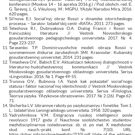
konferencii (Moskva 14 – 16 aprelya 2016 g.) / Pod obshch. red. Е.
G. Tarevoj, L. G. Vikulovoj. M.: MGPU; YAzyki Narodov Mira, 2016.
620 pages.
Sil'nova Е.I. Social'nyj obraz Rossii v dinamike istoricheskogo
processa. – Saratov: Izdatel'skij centr «RATA», 2011. 273 pages.
Teleshova R.I., Dubnyakova O.A. Dialog Francii i Rossii vo
francuzskoj literature // Vestnik Novosibirskogo
gosudarstvennogo pedagogicheskogo universiteta. 2017. № 4.
Page 223-237.
Tarasenko T.P. Dominiruyushchie modeli obraza Rossii v
sovremennom diskurse zarubezhnyh SMI. Krasnodar: Kubanskij
gosudarstvennyj universitet, 2014. 231 pages.
Timasheva O.V., Babich Е.V. Aktualizacii tekstovoj dialogichnosti v
literaturno-hudozhestvennoj kommunikacii // Vestnik
Moskovskogo gosudarstvennogo oblastnogo universiteta. Seriya
«Lingvistika». 2016. № 1. Page 49-55.
Trunova O.V., Bubnova I.A. Yazyk kak pokazatel' social'nogo
statusa i faktor nacional'noj identichnosti // Vestnik Moskovskogo
gosudarstvennogo oblastnogo universiteta. Seriya «Filologiya.
Teoriya yazyka. YAzykovoe obrazovanie». 2017. № 2 (26). Page 62-
71.
Shcherba L.V. Izbrannye raboty po yazykoznaniyu i fonetike. Tom 1.
L.: Izdatel'stvo Leningradskogo universiteta. 1958. 320 pages.
Yadryshnikova V.M. Emigraciya russkoj intelligencii posle
revolyucii 1917 goda // Nauchnoe soobshchestvo studentov:
mezhdisciplinarnye issledovaniya: sb. st. po mat. X mezhdunar.
stud. nauch.-prakt. konf. № 7(10). URL:
https://sibac.info/archive/meghdis/7(10).pdf (date of the address: