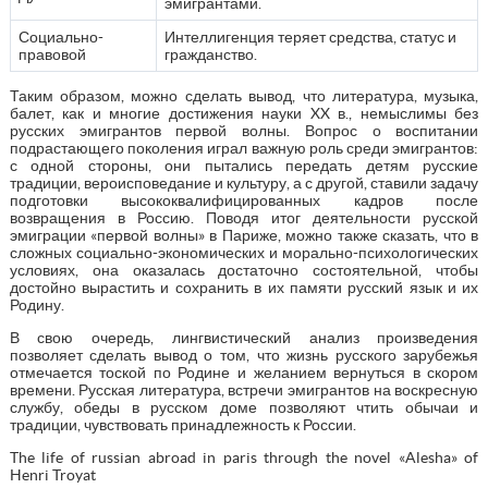
эмигрантами.
Социально-
Интеллигенция теряет средства, статус и
правовой
гражданство.
Таким образом, можно сделать вывод, что литература, музыка,
балет, как и многие достижения науки XX в., немыслимы без
русских эмигрантов первой волны. Вопрос о воспитании
подрастающего поколения играл важную роль среди эмигрантов:
с одной стороны, они пытались передать детям русские
традиции, вероисповедание и культуру, а с другой, ставили задачу
подготовки высококвалифицированных кадров после
возвращения в Россию. Поводя итог деятельности русской
эмиграции «первой волны» в Париже, можно также сказать, что в
сложных социально-экономических и морально-психологических
условиях, она оказалась достаточно состоятельной, чтобы
достойно вырастить и сохранить в их памяти русский язык и их
Родину.
В свою очередь, лингвистический анализ произведения
позволяет сделать вывод о том, что жизнь русского зарубежья
отмечается тоской по Родине и желанием вернуться в скором
времени. Русская литература, встречи эмигрантов на воскресную
службу, обеды в русском доме позволяют чтить обычаи и
традиции, чувствовать принадлежность к России.
The life of russian abroad in paris through the novel «Alesha» of
Henri Troyat