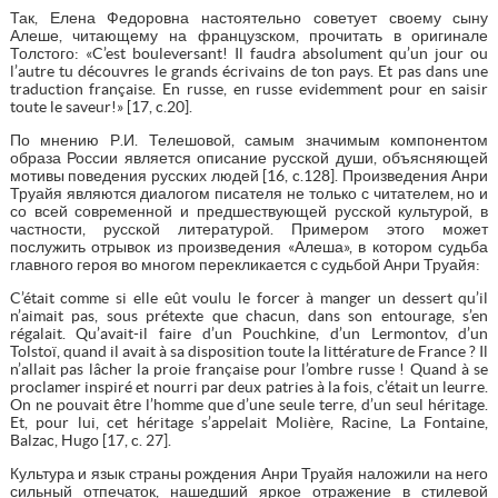
Так, Елена Федоровна настоятельно советует своему сыну
Алеше, читающему на французском, прочитать в оригинале
Толстого: «C’est bouleversant! Il faudra absolument qu’un jour ou
l’autre tu découvres le grands écrivains de ton pays. Et pas dans une
traduction française. En russe, en russe evidemment pour en saisir
toute le saveur!» [17, c.20].
По мнению Р.И. Телешовой, самым значимым компонентом
образа России является описание русской души, объясняющей
мотивы поведения русских людей [16, c.128]. Произведения Анри
Труайя являются диалогом писателя не только с читателем, но и
со всей современной и предшествующей русской культурой, в
частности, русской литературой. Примером этого может
послужить отрывок из произведения «Алеша», в котором судьба
главного героя во многом перекликается с судьбой Анри Труайя:
C’était comme si elle eût voulu le forcer à manger un dessert qu’il
n’aimait pas, sous prétexte que chacun, dans son entourage, s’en
régalait. Qu’avait-il faire d’un Pouchkine, d’un Lermontov, d’un
Tolstoï, quand il avait à sa disposition toute la littérature de France ? Il
n’allait pas lâcher la proie française pour l’ombre russe ! Quand à se
proclamer inspiré et nourri par deux patries à la fois, c’était un leurre.
On ne pouvait être l’homme que d’une seule terre, d’un seul héritage.
Et, pour lui, cet héritage s’appelait Molière, Racine, La Fontaine,
Balzac, Hugo [17, c. 27].
Культура и язык страны рождения Анри Труайя наложили на него
сильный отпечаток, нашедший яркое отражение в стилевой