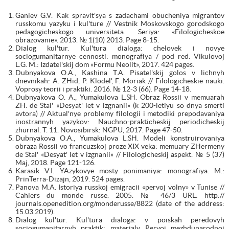
Ganiev G.V. Kak spravit'sya s zadachami obucheniya migrantov
russkomu yazyku i kul'ture // Vestnik Moskovskogo gorodskogo
pedagogicheskogo universiteta. Seriya: «Filologicheskoe
obrazovanie». 2013. № 1(10) 2013. Page 8-15.
Dialog kul'tur. Kul'tura dialoga: chelovek i novye
sociogumanitarnye cennosti: monografiya / pod red. Vikulovoj
L.G. M.: Izdatel'skij dom «Formu Neolit», 2017. 424 pages.
Dubnyakova O.A., Kashina T.A. Pisatel'skij golos v lichnyh
dnevnikah: A. ZHid, P. Klodel', F. Moriak // Filologicheskie nauki.
Voprosy teorii i praktiki. 2016. № 12-3 (66). Page 14-18.
Dubnyakova O. A., Yumakulova L.SH. Obraz Rossii v memuarah
ZH. de Stal' «Desyat' let v izgnanii» (k 200-letiyu so dnya smerti
avtora) // Aktual'nye problemy filologii i metodiki prepodavaniya
inostrannyh yazykov: Nauchno-prakticheskij periodicheskij
zhurnal. T. 11. Novosibirsk: NGPU, 2017. Page 47-50.
Dubnyakova O.A., Yumakulova L.SH. Modeli konstruirovaniya
obraza Rossii vo francuzskoj proze XIX veka: memuary ZHermeny
de Stal' «Desyat' let v izgnanii» // Filologicheskij aspekt. № 5 (37)
Maj, 2018. Page 121-126.
Karasik V.I. YAzykovye mosty ponimaniya: monografiya. M.:
PrinTerra-Dizajn, 2019. 524 pages.
Panova M.A. Istoriya russkoj emigracii «pervoj volny» v Tunise //
Cahiers du monde russe. 2005. № 46/3 URL: http://
journals.openedition.org/monderusse/8822 (date of the address:
15.03.2019).
Dialog kul'tur. Kul'tura dialoga: v poiskah peredovyh
sociogumanitarnyh praktik: materialy Pervoj mezhdunarodnoj