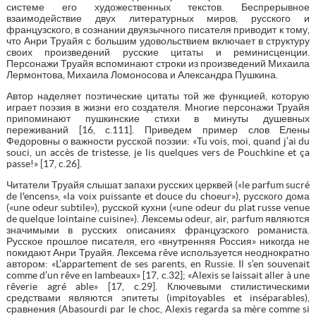
системе его художественных текстов. Беспрерывное
взаимодействие двух литературных миров, русского и
французского, в сознании двуязычного писателя приводит к тому,
что Анри Труайя с большим удовольствием включает в структуру
своих произведений русские цитаты и реминисценции.
Персонажи Труайя вспоминают строки из произведений Михаила
Лермонтова, Михаила Ломоносова и Александра Пушкина.
Автор наделяет поэтические цитаты той же функцией, которую
играет поэзия в жизни его создателя. Многие персонажи Труайя
припоминают пушкинские стихи в минуты душевных
переживаний [16, с.111]. Приведем пример слов Елены
Федоровны о важности русской поэзии: «Tu vois, moi, quand j’ai du
souci, un accès de tristesse, je lis quelques vers de Pouchkine et ça
passe!» [17, c.26].
Читатели Труайя слышат запахи русских церквей («le parfum sucré
de l'encens», «la voix puissante et douce du choeur»), русского дома
(«une odeur subtile»), русской кухни («une odeur du plat russe venue
de quelque lointaine cuisine»). Лексемы odeur, air, parfum являются
значимыми в русских описаниях французского романиста.
Русское прошлое писателя, его «внутренняя Россия» никогда не
покидают Анри Труайя. Лексема rêve используется неоднократно
автором: «L’appartement de ses parents, en Russie. Il s’en souvenait
comme d’un rêve en lambeaux» [17, c.32]; «Alexis se laissait aller à une
rêverie agré able» [17, c.29]. Ключевыми стилистическими
средствами являются эпитеты (impitoyables et inséparables),
сравнения (Abasourdi par le choc, Alexis regarda sa mère comme si