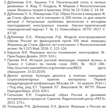
Дубнякова О.А., Кашина Т.А. Писательский голос в личных
дневниках: А. Жид, П. Клодель, Ф. Мориак // Филологические
науки. Вопросы теории и практики. 2016. № 12-3 (66). С. 14-18.
Дубнякова О. А., Юмакулова Л.Ш. Образ России в мемуарах Ж.
де Сталь «Десять лет в изгнании» (к 200-летию со дня смерти
автора) // Актуальные проблемы филологии и методики
преподавания иностранных языков: Научно-практический
периодический журнал. Т. № 11. Новосибирск: НГПУ, 2017. С.
47-50.
Дубнякова О.А., Юмакулова Л.Ш. Модели конструирования
образа России во французской прозе XIX века: мемуары
Жермены де Сталь «Десять лет в изгнании» // Филологический
аспект. № 5 (37) Май, 2018. С. 121-126.
Карасик В.И. Языковые мосты понимания: монография. М.:
ПринТерра-Дизайн, 2019. 524 с.
Панова M.A. История русской эмиграции «первой волны» в
Тунисе // Cahiers du monde russe. 2005. № 46/3 URL:
http://journals.openedition.org/monderusse/8822 (дата
обращения: 15.03.2019).
Диалог культур. Культура диалога: в поисках передовых
социогуманитарных практик: материалы Первой
международной конференции (Москва 14 – 16 апреля 2016 г.)
/ Под общ. ред. Е.Г. Таревой, Л.Г. Викуловой. М.: МГПУ; Языки
Народов Мира, 2016. 620 с.
Сильнова Е.И. Социальный образ России в динамике
исторического процесса. Саратов: Издательский центр «РАТА»,
2011. 273 с.
Телешова Р.И., Дубнякова О.А. Диалог Франции и России во