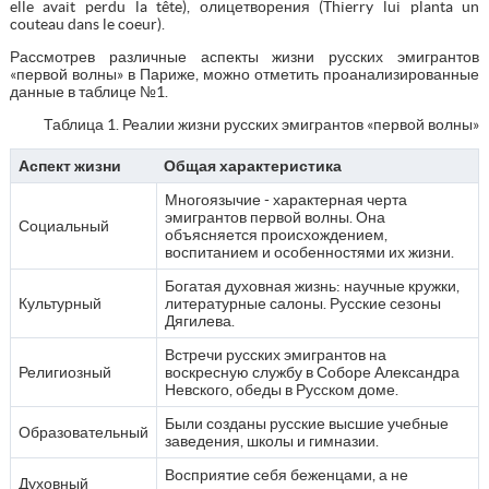
elle avait perdu la tête), олицетворения (Thierry lui planta un
couteau dans le coeur).
Рассмотрев различные аспекты жизни русских эмигрантов
«первой волны» в Париже, можно отметить проанализированные
данные в таблице №1.
Таблица 1. Реалии жизни русских эмигрантов «первой волны»
Аспект жизни
Общая характеристика
Многоязычие - характерная черта
эмигрантов первой волны. Она
Социальный
объясняется происхождением,
воспитанием и особенностями их жизни.
Богатая духовная жизнь: научные кружки,
Культурный
литературные салоны. Русские сезоны
Дягилева.
Встречи русских эмигрантов на
Религиозный
воскресную службу в Соборе Александра
Невского, обеды в Русском доме.
Были созданы русские высшие учебные
Образовательный
заведения, школы и гимназии.
Восприятие себя беженцами, а не
Духовный