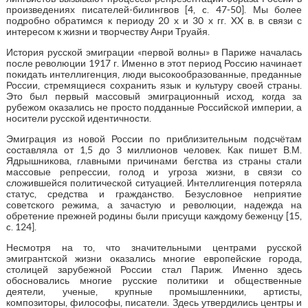
произведениях писателей-билингвов [4, c. 47-50]. Мы более
подробно обратимся к периоду 20 х и 30 х гг. XX в. в связи с
интересом к жизни и творчеству Анри Труайя.
История русской эмиграции «первой волны» в Париже началась
после революции 1917 г. Именно в этот период Россию начинает
покидать интеллигенция, люди высокообразованные, преданные
России, стремящиеся сохранить язык и культуру своей страны.
Это был первый массовый эмиграционный исход, когда за
рубежом оказались не просто подданные Российской империи, а
носители русской идентичности.
Эмиграция из новой России по приблизительным подсчётам
составляла от 1,5 до 3 миллионов человек. Как пишет В.М.
Ядрышникова, главными причинами бегства из страны стали
массовые репрессии, голод и угроза жизни, в связи со
сложившейся политической ситуацией. Интеллигенция потеряла
статус, средства и гражданство. Безусловное неприятие
советского режима, а зачастую и революции, надежда на
обретение прежней родины были присущи каждому беженцу [15,
c. 124].
Несмотря на то, что значительными центрами русской
эмигрантской жизни оказались многие европейские города,
столицей зарубежной России стал Париж. Именно здесь
обосновались многие русские политики и общественные
деятели, ученые, крупные промышленники, артисты,
композиторы, философы, писатели. Здесь утвердились центры и