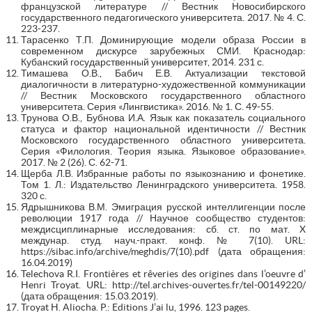
французской литературе // Вестник Новосибирского
государственного педагогического университета. 2017. № 4. С.
223-237.
Тарасенко Т.П. Доминирующие модели образа России в
современном дискурсе зарубежных СМИ. Краснодар:
Кубанский государственный университет, 2014. 231 с.
Тимашева О.В., Бабич Е.В. Актуализации текстовой
диалогичности в литературно-художественной коммуникации
// Вестник Московского государственного областного
университета. Серия «Лингвистика». 2016. № 1. С. 49-55.
Трунова О.В., Бубнова И.А. Язык как показатель социального
статуса и фактор национальной идентичности // Вестник
Московского государственного областного университета.
Серия «Филология. Теория языка. Языковое образование».
2017. № 2 (26). С. 62-71.
Щерба Л.В. Избранные работы по языкознанию и фонетике.
Том 1. Л.: Издательство Ленинградского университета. 1958.
320 с.
Ядрышникова В.М. Эмиграция русской интеллигенции после
революции 1917 года // Научное сообщество студентов:
междисциплинарные исследования: сб. ст. по мат. X
междунар. студ. науч.-практ. конф. № 7(10). URL:
https://sibac.info/archive/meghdis/7(10).pdf (дата обращения:
16.04.2019)
Telechova R.I. Frontières et rêveries des origines dans l’oeuvre d’
Henri Troyat. URL: http://tel.archives-ouvertes.fr/tel-00149220/
(дата обращения: 15.03.2019).
Troyat H. Aliocha. P.: Editions J’ai lu, 1996. 123 pages.