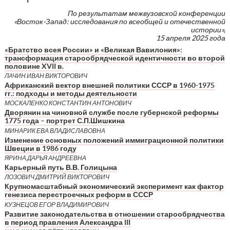
По результатам межвузовской конференции
«Восток-Запад: исследования по всеобщей и отечественной
истории»,
15 апреля 2025 года
«Братство всея России» и «Великая Вавилония»:
трансформация старообрядческой идентичности во второй
половине XVII в.
ЛАЧИН ИВАН ВИКТОРОВИЧ
Африканский вектор внешней политики СССР в 1960-1975
гг.: подходы и методы деятельности
МОСКАЛЕНКО КОНСТАНТИН АНТОНОВИЧ
Дворянин на чиновной службе после губернской реформы
1775 года – портрет С.П.Шишкина
МИНАРИК ЕВА ВЛАДИСЛАВОВНА
Изменение основных положений иммиграционной политики
Швеции в 1986 году
ЯРИНА ДАРЬЯ АНДРЕЕВНА
Карьерный путь В.В. Голицына
ЛОЗОВИЧ ДМИТРИЙ ВИКТОРОВИЧ
Крупномасштабный экономический эксперимент как фактор
генезиса перестроечных реформ в СССР
КУЗНЕЦОВ ЕГОР ВЛАДИМИРОВИЧ
Развитие законодательства в отношении старообрядчества
в период правления Александра III