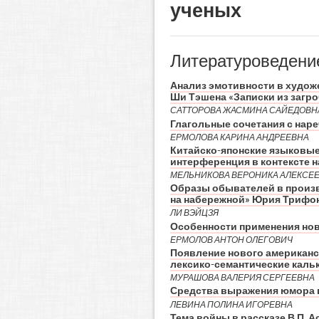
ученых
Литературоведени
Анализ эмотивности в худож
Ши Тэшена «Записки из загро
САТТОРОВА ЖАСМИНА САЙЕДОВН
Глагольные сочетания с на
ЕРМОЛОВА КАРИНА АНДРЕЕВНА
Китайско-японские языковые
интерференция в контексте 
МЕЛЬНИКОВА ВЕРОНИКА АЛЕКСЕ
Образы обывателей в произ
на набережной» Юрия Трифо
ЛИ ВЭЙЦЗЯ
Особенности применения нов
ЕРМОЛОВ АНТОН ОЛЕГОВИЧ
Появление нового американс
лексико-семантические каль
МУРАШОВА ВАЛЕРИЯ СЕРГЕЕВНА
Средства выражения юмора 
ЛЕВИНА ПОЛИНА ИГОРЕВНА
Тема войны в рассказе В.П. 