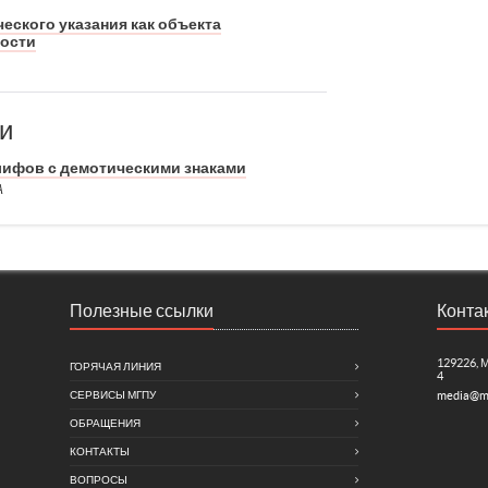
еского указания как объекта
ности
и
лифов с демотическими знаками
А
Полезные ссылки
Конта
129226, 
ГОРЯЧАЯ ЛИНИЯ
4
СЕРВИСЫ МГПУ
media@m
ОБРАЩЕНИЯ
КОНТАКТЫ
ВОПРОСЫ