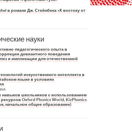
el в романе Дж. Стейнбека «К востоку от
ические науки
ртивно-педагогического опыта в
оррекции девиантного поведения
ализ и импликации для отечественной
технологий искусственного интеллекта в
тайском языке в условиях
ия
ВНА
 навыков школьников с использованием
сурсов Oxford Phonics World, KizPhonics
зык, начальное общее образование)
и