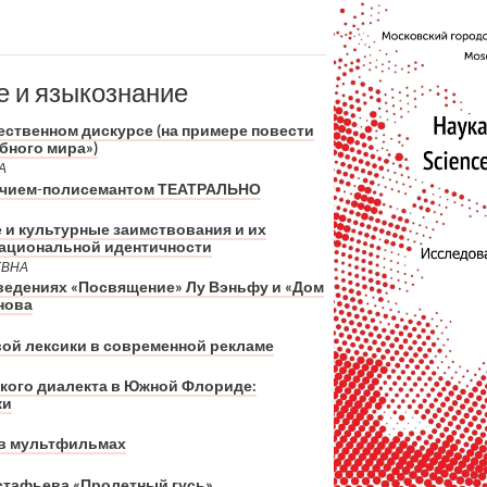
е и языкознание
ественном дискурсе (на примере повести
бного мира»)
А
речием-полисемантом ТЕАТРАЛЬНО
 и культурные заимствования и их
национальной идентичности
ЕВНА
ведениях «Посвящение» Лу Вэньфу и «Дом
нова
ой лексики в современной рекламе
кого диалекта в Южной Флориде:
ки
в мультфильмах
Астафьева «Пролетный гусь»