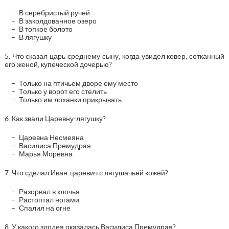
В серебристый ручей
В заколдованное озеро
В топкое болото
В лягушку
5. Что сказал царь среднему сыну, когда увидел ковер, сотканный
его женой, купеческой дочерью?
Только на птичьем дворе ему место
Только у ворот его стелить
Только им лоханки прикрывать
6. Как звали Царевну-лягушку?
Царевна Несмеяна
Василиса Премудрая
Марья Моревна
7. Что сделал Иван-царевич с лягушачьей кожей?
Разорвал в клочья
Растоптал ногами
Спалил на огне
8. У какого злодея оказалась Василиса Премудрая?