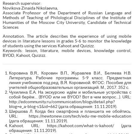
Research supervisor:
Novikova Zinaida Nikolaevna,
Associate Professor of the Department of Russian Language and
Methods of Teaching of Philological Disciplines of the Institute of
Humanities of the Moscow City University, Candidate of Technical
Sciences
Annotation. The article describes the experience of using mobile
devices in literature lessons in grades 5-6 to monitor the knowledge
of students using the services Kahoot and Quizizz.
Keywords: lesson, literature, mobile devices, knowledge control,
BYOD, Kahoot, Quizizz.
Коровина В.Я., Коровин В.П., Журавлев В.И., Беляева Н.В.
Литература. Рабочие программы. 5-9 класс. Предметная
линия учебников под ред. В.Я. Коровиной. ФГОС: Пособие для
учителей общеобразовательных организаций. М., 2017. 352 с.
Чухилина Е.А. На экскурсию идём и мобильные устройства с
собой берём… (BYОD или не BYОD? Вот в чем вопрос…). URL:
http://еdсоmmunity.ru/соmmuniсаtiоn/blоgs/dеtаil.php?
blоg=е_а-blоg-s1&id=662 (дата обращения: 11.11.2019).
Ширшова Л. Когда без смартфона и планшета не обойтись.
URL: https://nеwtоnеw.соm/tесh/еdu-mе-mоbilе-еduсаtiоn
(дата обращения: 11.11.2019).
Kаhооt. URL: https://kаhооt.соm/whаt-is-kаhооt/ (дата
обращения: 11.11.2019).