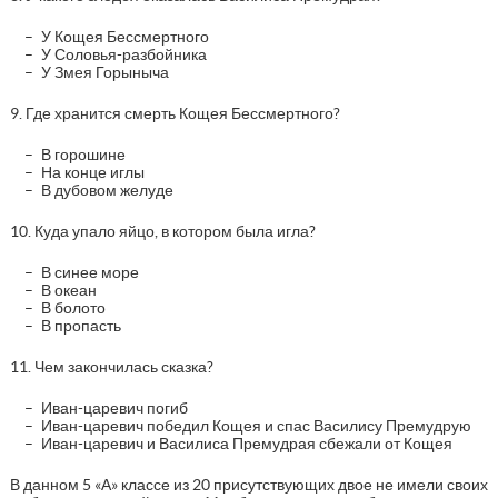
У Кощея Бессмертного
У Соловья-разбойника
У Змея Горыныча
9. Где хранится смерть Кощея Бессмертного?
В горошине
На конце иглы
В дубовом желуде
10. Куда упало яйцо, в котором была игла?
В синее море
В океан
В болото
В пропасть
11. Чем закончилась сказка?
Иван-царевич погиб
Иван-царевич победил Кощея и спас Василису Премудрую
Иван-царевич и Василиса Премудрая сбежали от Кощея
В данном 5 «А» классе из 20 присутствующих двое не имели своих