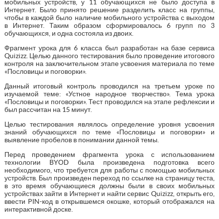
мобильных устройств, у 11 обучающихся не было доступа в
Интернет. Было принято решение разделить класс на группы,
чтобы в каждой было наличие мобильного устройства с выходом
в Интернет. Таким образом сформировалось 6 групп по 3
обучающихся, и одна состояла из двоих.
Фрагмент урока для 6 класса был разработан на базе сервиса
Quizizz. Целью данного тестирования было проведение итогового
контроля на заключительном этапе усвоения материала по теме
«Пословицы и поговорки».
Данный итоговый контроль проводился на третьем уроке по
изучаемой теме: «Устное народное творчество». Тема урока
«Пословицы и поговорки». Тест проводился на этапе рефлексии и
был рассчитан на 15 минут.
Целью тестирования являлось определение уровня усвоения
знаний обучающихся по теме «Пословицы и поговорки» и
выявление пробелов в понимании данной темы.
Перед проведением фрагмента урока с использованием
технологии BYОD была произведена подготовка всего
необходимого, что требуется для работы с помощью мобильных
устройств. Был произведен переход по ссылке на страницу теста,
в это время обучающиеся должны были в своих мобильных
устройствах зайти в Интернет и найти сервис Quizizz, открыть его,
ввести PIN-код в открывшемся окошке, который отображался на
интерактивной доске.