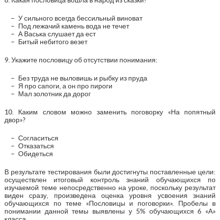
У сильного всегда бессильный виноват
Под лежачий камень вода не течет
А Васька слушает да ест
Битый небитого везет
9. Укажите пословицу об отсутствии понимания:
Без труда не выловишь и рыбку из пруда
Я про сапоги, а он про пироги
Мал золотник да дорог
10. Каким словом можно заменить поговорку «На попятный
двор»?
Согласиться
Отказаться
Обидеться
В результате тестирования были достигнуты поставленные цели:
осуществлен итоговый контроль знаний обучающихся по
изучаемой теме непосредственно на уроке, поскольку результат
виден сразу, произведена оценка уровня усвоения знаний
обучающихся по теме «Пословицы и поговорки». Пробелы в
понимании данной темы выявлены у 5% обучающихся 6 «А»
класса.