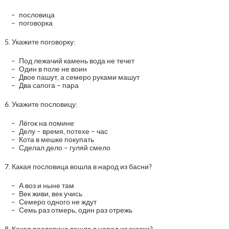
пословица
поговорка
5. Укажите поговорку:
Под лежачий камень вода не течет
Один в поле не воин
Двое пашут, а семеро руками машут
Два сапога – пара
6. Укажите пословицу:
Лёгок на помине
Делу – время, потехе – час
Кота в мешке покупать
Сделал дело – гуляй смело
7. Какая пословица вошла в народ из басни?
А воз и ныне там
Век живи, век учись
Семеро одного не ждут
Семь раз отмерь, один раз отрежь
8. Какая пословица вошла в народ из сказки?