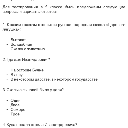
Для тестирования в 5 классе были предложены следующие
вопросы и варианты ответов:
1. К каким сказкам относится русская народная сказка «Царевна-
лягушка»?
Бытовая
Волшебная
Сказка о животных
2. Где жил Иван-царевич?
На острове Буяне
В лесу
В некотором царстве, в некотором государстве
3. Сколько сыновей было у царя?
Один
Двое
Семеро
Трое
4. Куда попала стрела Ивана-царевича?