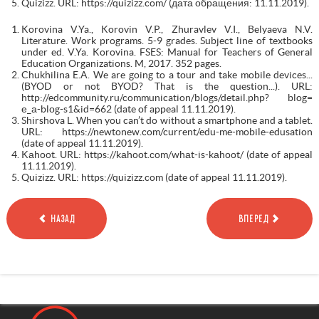
Quizizz. URL: https://quizizz.com/ (дата обращения: 11.11.2019).
Korovina V.Ya., Korovin V.P., Zhuravlev V.I., Belyaeva N.V.
Literature. Work programs. 5-9 grades. Subject line of textbooks
under ed. V.Ya. Korovina. FSES: Manual for Teachers of General
Education Organizations. M, 2017. 352 pages.
Chukhilina E.A. We are going to a tour and take mobile devices...
(BYOD or not BYOD? That is the question...). URL:
http://edcommunity.ru/communication/blogs/detail.php? blog=
е_а-blоg-s1&id=662 (date of appeal 11.11.2019).
Shirshova L. When you can’t do without a smartphone and a tablet.
URL: https://newtonew.com/current/edu-me-mobile-edusation
(date of appeal 11.11.2019).
Kаhооt. URL: https://kаhооt.соm/whаt-is-kаhооt/ (date of appeal
11.11.2019).
Quizizz. URL: https://quizizz.com (date of appeal 11.11.2019).
НАЗАД
ВПЕРЕД