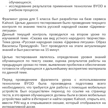
обучающихся;
исследование результатов применения технологии BYОD в
учебном процессе.
Фрагмент урока для 5 класса был разработан на базе сервиса
Kаhооt. Целью данного тестирования было проведение текущего
контроля по знанию текста русской народной сказки «Царевна-
лягушка».
Данный текущий контроль проводился на втором уроке по
изучаемой теме: «Сказка как вид устного народного творчества».
Тема урока «Русская народная сказка «Царевна-лягушка». Образ
Василисы Премудрой». Тест проводился на этапе актуализации
знаний и был рассчитан на 15 минут.
Целью тестирования являлось определение уровня знаний
обучающихся по тексту сказки, оценка результатов работы на
предыдущих уроках по теме, выявление пробелов и обеспечение
готовности обучающихся к дальнейшему восприятию материала
по данной теме.
Перед проведением фрагмента урока с использованием
технологии BYОD была произведена подготовка всего
необходимого, что требуется для работы с помощью мобильных
устройств. Был осуществлен переход по ссылке на страницу
теста, в это время обучающиеся должны были в своих мобильных
устройствах зайти в Интернет и найти сервис Kаhооt, открыть его,
ввести PIN-код в открывшемся окошке, который отображался на
интерактивной доске.