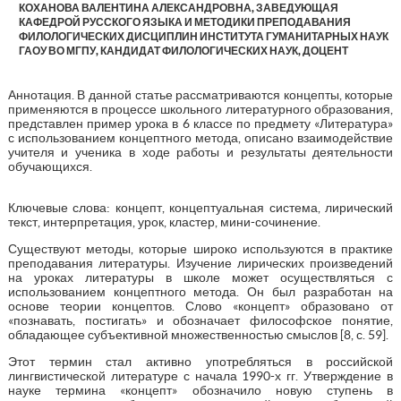
КОХАНОВА ВАЛЕНТИНА АЛЕКСАНДРОВНА, ЗАВЕДУЮЩАЯ
КАФЕДРОЙ РУССКОГО ЯЗЫКА И МЕТОДИКИ ПРЕПОДАВАНИЯ
ФИЛОЛОГИЧЕСКИХ ДИСЦИПЛИН ИНСТИТУТА ГУМАНИТАРНЫХ НАУК
ГАОУ ВО МГПУ, КАНДИДАТ ФИЛОЛОГИЧЕСКИХ НАУК, ДОЦЕНТ
Аннотация. В данной статье рассматриваются концепты, которые
применяются в процессе школьного литературного образования,
представлен пример урока в 6 классе по предмету «Литература»
с использованием концептного метода, описано взаимодействие
учителя и ученика в ходе работы и результаты деятельности
обучающихся.
Ключевые слова: концепт, концептуальная система, лирический
текст, интерпретация, урок, кластер, мини-сочинение.
Существуют методы, которые широко используются в практике
преподавания литературы. Изучение лирических произведений
на уроках литературы в школе может осуществляться с
использованием концептного метода. Он был разработан на
основе теории концептов. Слово «концепт» образовано от
«познавать, постигать» и обозначает философское понятие,
обладающее субъективной множественностью смыслов [8, с. 59].
Этот термин стал активно употребляться в российской
лингвистической литературе с начала 1990-х гг. Утверждение в
науке термина «концепт» обозначило новую ступень в