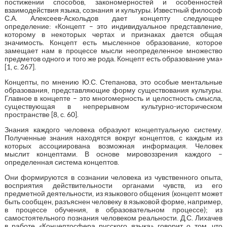
постижении способов, закономерностей и особенностей
взаимодействия языка, сознания и культуры. Известный философ
С.А. Алексеев-Аскольдов дает концепту следующее
определение: «Концепт – это индивидуальное представление,
которому в некоторых чертах и признаках дается общая
значимость. Концепт есть мысленное образование, которое
замещает нам в процессе мысли неопределенное множество
предметов одного и того же рода. Концепт есть образование ума»
[1, с. 267].
Концепты, по мнению Ю.С. Степанова, это особые ментальные
образования, представляющие форму существования культуры.
Главное в концепте – это многомерность и целостность смысла,
существующая в непрерывном культурно-историческом
пространстве [8, с. 60].
Знания каждого человека образуют концептуальную систему.
Полученные знания находятся вокруг концептов, с каждым из
которых ассоциирована возможная информация. Человек
мыслит концептами. В основе мировоззрения каждого –
определенная система концептов.
Они формируются в сознании человека из чувственного опыта,
восприятия действительности органами чувств, из его
предметной деятельности, из языкового общения (концепт может
быть сообщен, разъяснен человеку в языковой форме, например,
в процессе обучения, в образовательном процессе); из
самостоятельного познания человеком реальности. Д.С. Лихачев
в работе «Концептосфера русского языка» говорит о том, что