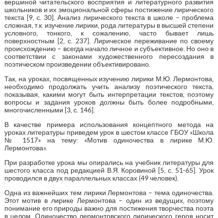
вершиной читательского восприятия и литературного развития
школьников и их эмоциональной сферы постижение лирического
текста [9, с. 30]. Анализ лирического текста в школе – проблема
сложная, т.к. изучение лирики, рода литературы в высшей степени
условного, тонкого, к сожалению, часто бывает лишь
поверхностным [2, с. 237]. Лирическое переживание по своему
происхождению – всегда начало личное и субъективное. Но оно в
соответствии с законами художественного пересоздания в
поэтическом произведении объективировано.
Так, на уроках, посвященных изучению лирики М.Ю. Лермонтова,
необходимо продолжать учить анализу поэтического текста,
показывая, какими могут быть интерпретации текстов, поэтому
вопросы и задания уроков должны быть более подробными,
многочисленными [3, с. 146].
В качестве примера использования концептного метода на
уроках литературы приведем урок в шестом классе ГБОУ «Школа
№ 1517» на тему: «Мотив одиночества в лирике М.Ю.
Лермонтова».
При разработке урока мы опирались на учебник литературы для
шестого класса под редакцией В.Я. Коровиной [5, с. 51-65]. Урок
проводился в двух параллельных классах (49 человек).
Одна из важнейших тем лирики Лермонтова – тема одиночества.
Этот мотив в лирике Лермонтова – один из ведущих, поэтому
понимание его природы важно для постижения творчества поэта
в целом. Одиночество лермонтовского лирического героя носит