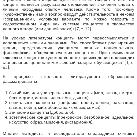
концепт является результатом столкновения значения слова с
личным народным опытом человека. Кроме того, поскольку
«художественный мир воспроизводит действительность в некоем
«сокращенном», условном варианте, то можно говорить о
художественном мире как системе концептов в творчестве
данного автора (или данной эпохи)» [7, с. 12].
На уроках литературы концепты могут переосмысляться и
дополняться новыми знаниями. Это способствует расширению
границ представления учащимся важных национальных,
философских, общечеловеческих концептов. При осмыслении
ключевых концептов художественного произведения происходит
становление ценностно-смысловой сферы обучающихся [4, с.
65].
В процессе школьного литературного образования
рассматриваются:
бытийные, или универсальные, концепты (мир, жизнь, смерть,
бессмертие, истина, идеал, Бог, дьявол);
социальные концепты (конфликт, преступление, наказание,
власть, война, мир, общество, человек, семья);
этические концепты (добро, зло);
эстетические концепты (прекрасное, безобразное, идеальное,
искусство, образ, гармония, дисгармония).
Многие методисты и исследователи справедливо считают