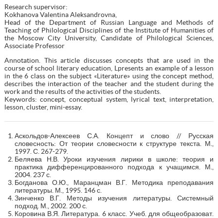
Research supervisor:
Kokhanova Valentina Aleksandrovna,
Head of the Department of Russian Language and Methods of
Teaching of Philological Disciplines of the Institute of Humanities of
the Moscow City University, Candidate of Philological Sciences,
Associate Professor
Annotation. This article discusses concepts that are used in the
course of school literary education, Lpresents an example of a lesson
in the 6 class on the subject «Literature» using the concept method,
describes the interaction of the teacher and the student during the
work and the results of the activities of the students.
Keywords: concept, conceptual system, lyrical text, interpretation,
lesson, cluster, mini-essay.
Аскольдов-Алексеев С.А. Концепт и слово // Русская
словесность: От теории словесности к структуре текста. М.,
1997. С. 267-279.
Беляева Н.В. Уроки изучения лирики в школе: теория и
практика дифференцированного подхода к учащимся. М.,
2004. 237 с.
Богданова О.Ю., Маранцман В.Г. Методика преподавания
литературы. М., 1995. 146 с.
Зинченко В.Г. Методы изучения литературы. Системный
подход. М., 2002. 200 с.
Коровина В.Я. Литература. 6 класс. Учеб. для общеобразоват.