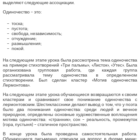
выделяют следующие ассоциации.
Одиночество – это:
тоска;
пустота;
свобода, независимость;
отчуждение;
размышления;
покой.
На следующем этапе урока была рассмотрена тема одиночества
на примере стихотворений «Три пальмы», «Листок», «Утес». Была
организована групповая работа, где каждая группа
рассматривала тему одиночества в определенном
стихотворении. Был сделан кластер «Мотив одиночества
Лермонтова».
На следующем этапе урока обучающиеся возвращаются к своим
кластерам и сравнивают свое понимание одиночества с
лермонтовским. Шестиклассники делают вывод о том, что у поэта
было два понимания одиночества: среди людей и вечное
природное, определены основные художественные воплощения
мотива одиночества: «странник», сон – реальность, промежуток
(гора, пустыня) – статичное пространство.
В конце урока была проведена самостоятельная работа.
Обучающиеся письменно отвечали на вопрос в форме мини-