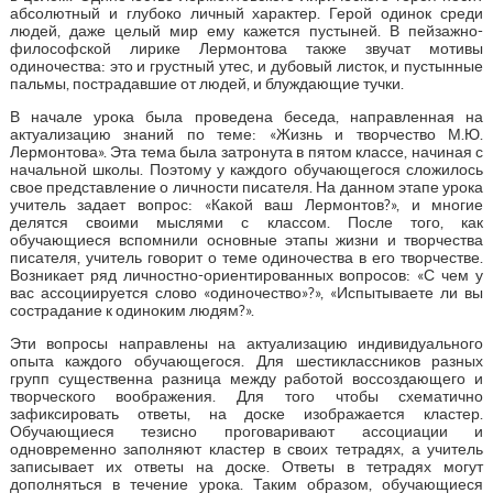
абсолютный и глубоко личный характер. Герой одинок среди
людей, даже целый мир ему кажется пустыней. В пейзажно-
философской лирике Лермонтова также звучат мотивы
одиночества: это и грустный утес, и дубовый листок, и пустынные
пальмы, пострадавшие от людей, и блуждающие тучки.
В начале урока была проведена беседа, направленная на
актуализацию знаний по теме: «Жизнь и творчество М.Ю.
Лермонтова». Эта тема была затронута в пятом классе, начиная с
начальной школы. Поэтому у каждого обучающегося сложилось
свое представление о личности писателя. На данном этапе урока
учитель задает вопрос: «Какой ваш Лермонтов?», и многие
делятся своими мыслями с классом. После того, как
обучающиеся вспомнили основные этапы жизни и творчества
писателя, учитель говорит о теме одиночества в его творчестве.
Возникает ряд личностно-ориентированных вопросов: «С чем у
вас ассоциируется слово «одиночество»?», «Испытываете ли вы
сострадание к одиноким людям?».
Эти вопросы направлены на актуализацию индивидуального
опыта каждого обучающегося. Для шестиклассников разных
групп существенна разница между работой воссоздающего и
творческого воображения. Для того чтобы схематично
зафиксировать ответы, на доске изображается кластер.
Обучающиеся тезисно проговаривают ассоциации и
одновременно заполняют кластер в своих тетрадях, а учитель
записывает их ответы на доске. Ответы в тетрадях могут
дополняться в течение урока. Таким образом, обучающиеся