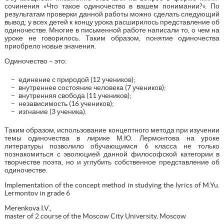
сочинения «Что такое одиночество в вашем понимании?». По
результатам проверки данной работы можно сделать следующий
вывод: у всех детей к концу урока расширилось представление об
одиночестве. Многие в письменной работе написали то, о чем на
уроке не говорилось. Таким образом, понятие одиночества
приобрело новые значения.
Одиночество – это:
единение с природой (12 учеников);
внутреннее состояние человека (7 учеников);
внутренняя свобода (11 учеников);
независимость (16 учеников);
изгнание (3 ученика).
Таким образом, использование концептного метода при изучении
темы одиночества в лирике М.Ю. Лермонтова на уроке
литературы позволило обучающимся 6 класса не только
познакомиться с эволюцией данной философской категории в
творчестве поэта, но и углубить собственное представление об
одиночестве.
Implementation of the concept method in studying the lyrics of M.Yu.
Lermontov in grade 6
Merenkova I.V.,
master of 2 course of the Moscow City University, Moscow