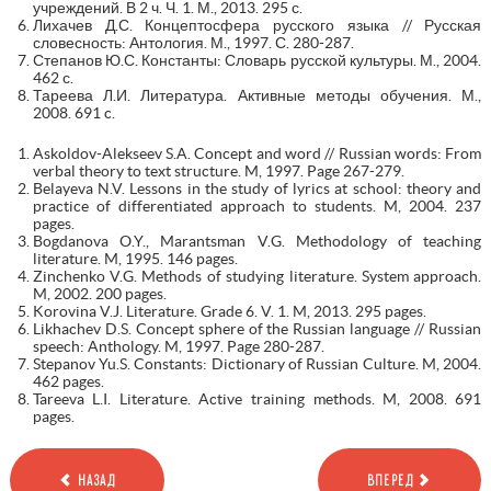
учреждений. В 2 ч. Ч. 1. М., 2013. 295 с.
Лихачев Д.С. Концептосфера русского языка // Русская
словесность: Антология. М., 1997. С. 280-287.
Степанов Ю.С. Константы: Словарь русской культуры. М., 2004.
462 с.
Тареева Л.И. Литература. Активные методы обучения. М.,
2008. 691 c.
Askoldov-Alekseev S.A. Concept and word // Russian words: From
verbal theory to text structure. M, 1997. Page 267-279.
Belayeva N.V. Lessons in the study of lyrics at school: theory and
practice of differentiated approach to students. M, 2004. 237
pages.
Bogdanova O.Y., Marantsman V.G. Methodology of teaching
literature. M, 1995. 146 pages.
Zinchenko V.G. Methods of studying literature. System approach.
M, 2002. 200 pages.
Korovina V.J. Literature. Grade 6. V. 1. M, 2013. 295 pages.
Likhachev D.S. Concept sphere of the Russian language // Russian
speech: Anthology. M, 1997. Page 280-287.
Stepanov Yu.S. Constants: Dictionary of Russian Culture. M, 2004.
462 pages.
Tareeva L.I. Literature. Active training methods. M, 2008. 691
pages.
НАЗАД
ВПЕРЕД