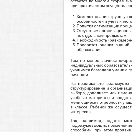
остается во многом скорее зн
при практическом осуществлен
Комплектование групп уча
особенностей и учет личного
Попытки оптимизации процес
Отсутствие организационны
по отдельным предметам.
Необходимость «равномерно
Приоритет оценки знаний,
образования.
Тем не менее, личностно-ори
индивидуальных образовательн
учащимся благодаря умению пон
личности.
На практике это реализуется
структурирование и организац
выбора, дополняет или изменя
учебные материалы и средства
меняющиеся потребности учащи
в классе. Ребенок же осущест
интересов.
Так, например, педагог мо
подразумевающих применение р
способами, при этом проявив 