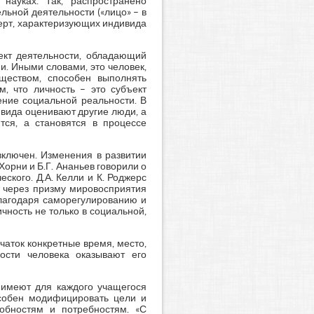
науках. Так, распространено
льной деятельности («лицо» – в
ерт, характеризующих индивида
ъект деятельности, обладающий
и. Иными словами, это человек,
ществом, способен выполнять
, что личность – это субъект
ение социальной реальности. В
вида оценивают другие люди, а
тся, а становятся в процессе
включен. Изменения в развитии
Хорни и Б.Г. Ананьев говорили о
ского. Д.А. Келли и К. Роджерс
я через призму мировосприятия
благодаря саморегулированию и
ность не только в социальной,
чаток конкретные время, место,
ности человека оказывают его
 имеют для каждого учащегося
собен модифицировать цели и
собностям и потребностям. «С