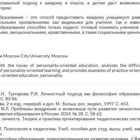
рованный подход к каждому в классе, а детям даст возможно
тории.
бразование – это способ предоставить каждому учащемуся рав
альными проявлениями, как видимыми для учителя, так и изв
образовании способен только педагог, готовый понимать учеников 
ми, эмоциональными, нравственными, а также социальными ценно
the Moscow City University, Moscow
th the issues of personality-oriented education, analyzes the difficu
f personality-oriented learning, and provides examples of practice-orien
oriented education, personality.
Ф.Н., Туктарова Р.И. Личностный подход как философия образован
С. 80-86.
. 2-е изд., перераб. и доп. М.: Больш. рос. энцикл., 1997. С. 653.
а М.Л. Проблемы внедрения и возможные пути развития личностно
ития образования в России. 2014. № 28. С. 58-62.
 личность. Теория и практика проектирования педагогических систем
 Психология и педагогика: Учеб. пособие для студ. высш. учеб. заве
с.
лософии образования, ориентированная на развитие человека. // 