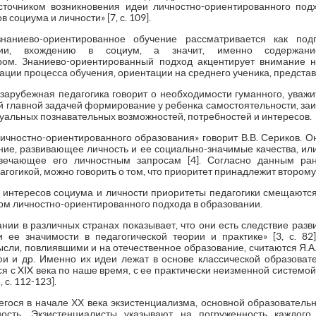
сточником возникновения идеи личностно-ориентированного под
социума и личности» [7, с. 109].
аниево-ориентированное обучение рассматривается как под
ции, вхождению в социум, а значит, именно содержани
м. Знаниево-ориентированный подход акцентирует внимание н
зации процесса обучения, ориентации на среднего ученика, предст
зарубежная педагогика говорит о необходимости гуманного, уважи
ей главной задачей формирование у ребенка самостоятельности, за
уальных познавательных возможностей, потребностей и интересов.
ичностно-ориентированного образования» говорит В.В. Сериков. Он
ание, развивающее личность и ее социально-значимые качества, ил
твечающее его личностным запросам [4]. Согласно данным ра
огикой, можно говорить о том, что приоритет принадлежит второму
 интересов социума и личности приоритеты педагогики смещаются 
рм личностно-ориентированного подхода в образовании.
ании в различных странах показывает, что они есть следствие раз
и ее значимости в педагогической теории и практике» [3, с. 82
ли, повлиявшими и на отечественное образование, считаются Я.А. 
ьюи и др. Именно их идеи лежат в основе классической образов
я с XIX века по наше время, с ее практически неизменной системо
 с. 112-123].
гося в начале ХХ века экзистенциализма, основной образователь
ность. Экзистенциалисты указывают на погруженность каждого