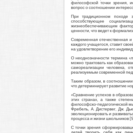
философской точки зрения, и
вопрос о соотношении интересов 
При традиционном походе зн
способствующее социализа
жизнеобеспечивающим факторо
ценности, что ведет к формали
Современная отечественная и 
каждого учащегося, ставит сво
на удовлетворение его индивид
О неоднозначности термина «л
можно трактовать как образов
самореализации человека, о
реализуемым современной педаг
Таким образом, в соотношении
что детерминирует развитие но
«Сравнение успехов в образов
этих странах, а также степен
философско-педагогической мыс
Фребель, А. Дистервег, Дж. Д
эволюционировать и развиватьс
процесса и жизни школьников [5,
С точки зрения сформировавше
детей творить себя как лич