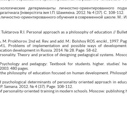
хологические детерминанты личностно-ориентированного подх
агічнага ўніверсітэта імя І.П. Шамякіна. 2012. № 4 (37). С. 108-112.
 личностно-ориентированного обучения в современной школе. М.: Из
, Tuktarova R.I. Personal approach as a philosophy of education // Bulle
A. M. Prokhorov. 2nd ed. Rev. and add. M.: Bolshoy ROS. encikl., 1997. Pag
 M.L. Problems of implementation and possible ways of development o
cation development in Russia. 2014. № 28. Page: 58-62.
ersonality. Theory and practice of designing pedagogical systems. Mos
. Psychology and pedagogy: Textbook for students. higher. studies'. h
2003. 480 pages.
 the philosophy of education focused on human development. Philosoph
 psychological determinants of personality oriented approach in educa
P. Samana. 2012. № 4 (37). Page: 108-112.
of personality-oriented training in modern schools. Moscow: publishing 