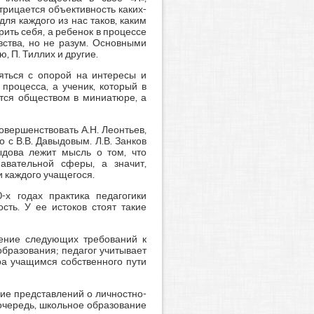
трицается объективность каких-
ля каждого из нас таков, каким
рить себя, а ребенок в процессе
вства, но не разум. Основными
, П. Тиллих и другие.
яться с опорой на интересы и
процесса, а ученик, который в
тся обществом в миниатюре, а
овершенствовать А.Н. Леонтьев,
о с В.В. Давыдовым. Л.В. Занков
ыдова лежит мысль о том, что
авательной сферы, а значит,
 каждого учащегося.
-х годах практика педагогики
сть. У ее истоков стоят такие
нение следующих требований к
бразования; педагог учитывает
ра учащимся собственного пути
ие представлений о личностно-
очередь, школьное образование