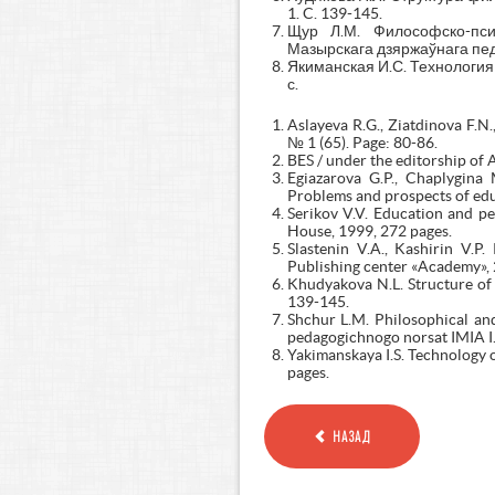
1. C. 139-145.
Щур Л.М. Философско-пси
Мазырскага дзяржаўнага педаг
Якиманская И.С. Технология
с.
Aslayeva R.G., Ziatdinova F.N.
№ 1 (65). Page: 80-86.
BES / under the editorship of 
Egiazarova G.P., Chaplygina
Problems and prospects of edu
Serikov V.V. Education and p
House, 1999, 272 pages.
Slastenin V.A., Kashirin V.P
Publishing center «Academy», 
Khudyakova N.L. Structure of
139-145.
Shchur L.M. Philosophical and
pedagogichnogo norsat IMIA I.
Yakimanskaya I.S. Technology 
pages.
НАЗАД