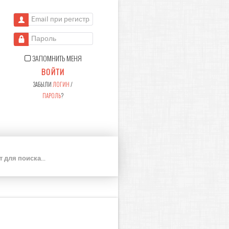
Email при регистрации
Пароль
ЗАПОМНИТЬ МЕНЯ
ВОЙТИ
ЗАБЫЛИ
ЛОГИН
/
ПАРОЛЬ
?
П
О
И
С
К