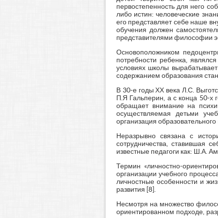
первостепенность для него соб
либо истин: человеческие знан
его представляет себе наше вну
обучения должен самостоятель
представителями философии экзи
Основоположником педоцентри
потребности ребенка, являлся
условиях школы вырабатывает
содержанием образования стан
В 30-е годы ХХ века Л.С. Выго
П.Я Гальперин, а с конца 50-х 
обращает внимание на психич
осуществляемая детьми учеб
организация образовательного 
Неразрывно связана с истори
сотрудничества, ставившая се
известные педагоги как: Ш.А. Ам
Термин «личностно-ориентиро
организации учебного процесс
личностные особенности и жиз
развития [8].
Несмотря на множество филосо
ориентированном подходе, раз