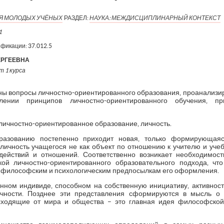
ИЯ МОЛОДЫХ УЧЁНЫХ
РАЗДЕЛ:
НАУКА: МЕЖДИСЦИПЛИНАРНЫЙ КОНТЕКСТ
1
ификации:
37.012.5
ЕРГЕЕВНА
т 1 курса
ены вопросы личностно-ориентированного образования, проанализи
лении принципов личностно-ориентированного обучения, п
личностно-ориентированное образование, личность.
азованию постепенно приходит новая, только формирующаяс
личность учащегося не как объект по отношению к учителю и учеб
одействий и отношений. Соответственно возникает необходимос
укой личностно-ориентированного образовательного подхода, чт
 философским и психологическим предпосылкам его оформления.
нном индивиде, способном на собственную инициативу, активност
чности. Позднее эти представления сформируются в мысль о 
сходящие от мира и общества – это главная идея философской