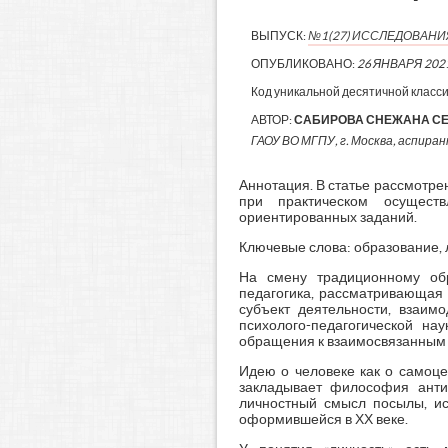
ВЫПУСК:
№1(27) ИССЛЕДОВАН
ОПУБЛИКОВАНО:
26 ЯНВАРЯ 202
Код уникальной десятичной класс
АВТОР:
САБИРОВА СНЕЖАНА С
ГАОУ ВО МГПУ, г. Москва, аспиран
Аннотация. В статье рассмотр
при практическом осуществ
ориентированных заданий.
Ключевые слова: образование, 
На смену традиционному обр
педагогика, рассматривающая 
субъект деятельности, взаим
психолого-педагогической на
обращения к взаимосвязанным
Идею о человеке как о самоце
закладывает философия анти
личностный смысл посылы, и
оформившейся в ХХ веке.