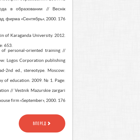
ода в образовании // Веснік
д. фирма «Сентябрь», 2000. 176
tin of Karaganda University. 2012.
e: 653.
f personal-oriented training //
cow: Logos Corporation publishing
ead-2nd ed., stereotype. Moscow:
y of education. 2009. № 1. Page:
tion // Vestnik Mazurskie zargari
house firm «September», 2000. 176
ВПЕРЕД