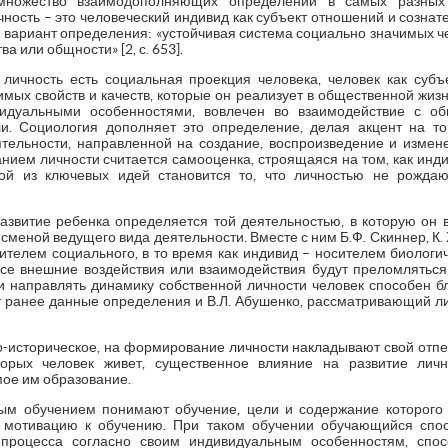
множество взаимодополняющих определений в самых разных 
чность – это человеческий индивид как субъект отношений и сознате
й вариант определения: «устойчивая система социально значимых ч
а или общности» [2, с. 653].
личность есть социальная проекция человека, человек как суб
мых свойств и качеств, которые он реализует в общественной жизн
видуальными особенностями, вовлечен во взаимодействие с об
. Социология дополняет это определение, делая акцент на том
тельности, направленной на создание, воспроизведение и измен
нием личности считается самооценка, строящаяся на том, как инди
ой из ключевых идей становится то, что личностью не рождаю
 развитие ребенка определяется той деятельностью, в которую он 
 сменой ведущего вида деятельности. Вместе с ним Б.Ф. Скиннер, К. 
сителем социального, в то время как индивид – носителем биологиче
все внешние воздействия или взаимодействия будут преломлятьс
и направлять динамику собственной личности человек способен 
ранее данные определения и В.Л. Абушенко, рассматривающий лич
о-историческое, на формирование личности накладывают свой отпе
торых человек живет, существенное влияние на развитие лич
мое им образование.
ым обучением понимают обучение, цели и содержание которого
т мотивацию к обучению. При таком обучении обучающийся спо
 процесса согласно своим индивидуальным особенностям, спо