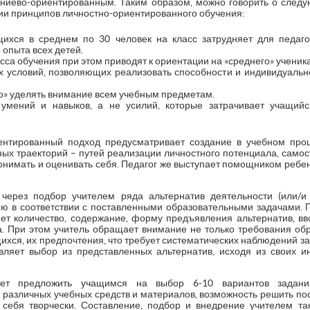
аниево-ориентированным. Таким образом, можно говорить о след
ии принципов личностно-ориентированного обучения:
щихся в среднем по 30 человек на класс затрудняет для педаг
 опыта всех детей.
са обучения при этом приводят к ориентации на «среднего» ученика
х условий, позволяющих реализовать способности и индивидуаль
» уделять внимание всем учебным предметам.
 умений и навыков, а не усилий, которые затрачивает учащий
ентированный подход предусматривает создание в учебном про
ых траекторий – путей реализации личностного потенциала, сам
имать и оценивать себя. Педагог же выступает помощником ребенк
 через подбор учителем ряда альтернатив деятельности (или/и
ию в соответствии с поставленными образовательными задачами. П
ет количество, содержание, форму предъявления альтернатив, вв
. При этом учитель обращает внимание не только требования об
хся, их предпочтения, что требует систематических наблюдений за
вляет выбор из представленных альтернатив, исходя из своих 
жет предложить учащимся на выбор 6-10 вариантов задани
азличных учебных средств и материалов, возможность решить по
себя творчески. Составление, подбор и внедрение учителем та