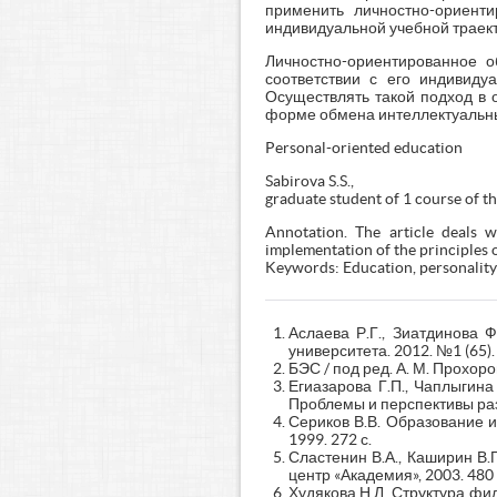
применить личностно-ориенти
индивидуальной учебной траек
Личностно-ориентированное о
соответствии с его индивиду
Осуществлять такой подход в 
форме обмена интеллектуальны
Personal-oriented education
Sabirova S.S.,
graduate student of 1 course of 
Annotation. The article deals wi
implementation of the principles o
Keywords: Education, personality-
Аслаева Р.Г., Зиатдинова 
университета. 2012. №1 (65). 
БЭС / под ред. А. М. Прохорова
Егиазарова Г.П., Чаплыгин
Проблемы и перспективы разв
Сериков В.В. Образование и
1999. 272 с.
Сластенин В.А., Каширин В.П.
центр «Академия», 2003. 480 
Худякова Н.Л. Структура фи