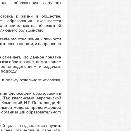
хода к образованию выступает
готовка к жизни в обществе,
е образования оказывается
а знаниях, как на абсолютной
авляющего большинство.
тельного отношения к личности
интересованности, и направлена
 отмечает, что данное понятие
и как образование, помогающее
нее определениям и задачам,
 подходу.
в пользу отдельного человека,
вития философии образования в
]. Так классиками европейской
Коменский, И.Г. Песталоцци, Ф.
ательной модели, продолжающей
й организации образовательного
ной целью выдвигаются научить
 члена общества в свое «Я»,