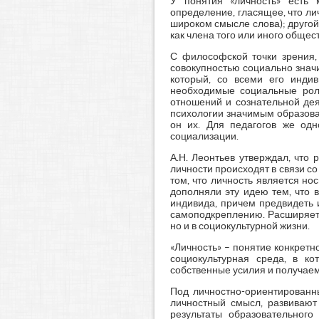
У понятия «личность» есть 
определение, гласящее, что ли
широком смысле слова); друго
как члена того или иного обществ
С философской точки зрения, 
совокупностью социально значи
который, со всеми его инди
необходимые социальные роли
отношений и сознательной дея
психологии значимым образова
он их. Для педагогов же одн
социализации.
А.Н. Леонтьев утверждал, что
личности происходят в связи со
том, что личность является но
дополняли эту идею тем, что 
индивида, причем предвидеть 
самоподкреплению. Расширяет 
но и в социокультурной жизни.
«Личность» – понятие конкретн
социокультурная среда, в ко
собственные усилия и получае
Под личностно-ориентированн
личностный смысл, развиваю
результаты образовательного