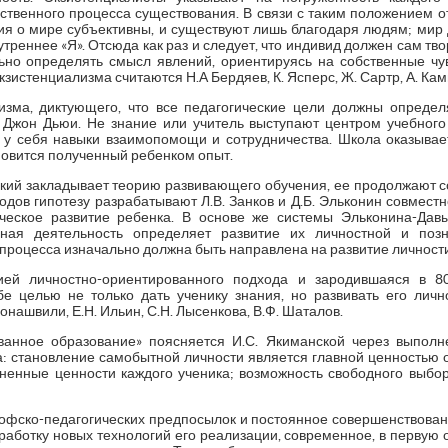
ственного процесса существования. В связи с таким положением о
ия о мире субъективны, и существуют лишь благодаря людям; мир д
треннее «Я». Отсюда как раз и следует, что индивид должен сам тво
но определять смысл явлений, ориентируясь на собственные чу
стенциализма считаются Н.А Бердяев, К. Ясперс, Ж. Сартр, А. Камю
зма, диктующего, что все педагогические цели должны определ
 Джон Дьюи. Не знание или учитель выступают центром учебного 
 у себя навыки взаимопомощи и сотрудничества. Школа оказывае
овится полученный ребенком опыт.
тский закладывает теорию развивающего обучения, ее продолжают с
годов гипотезу разрабатывают Л.В. Занков и Д.Б. Эльконин совместн
еское развитие ребенка. В основе же системы Эльконина-Дав
ная деятельность определяет развитие их личностной и позн
процесса изначально должна быть направлена на развитие личности
ей личностно-ориентированного подхода и зародившаяся в 80
бе целью не только дать ученику знания, но развивать его лично
онашвили, Е.Н. Ильин, С.Н. Лысенкова, В.Ф. Шаталов.
ванное образование» поясняется И.С. Якиманской через выпол
а: становление самобытной личности является главной ценностью о
ненные ценности каждого ученика; возможность свободного выбо
фско-педагогических предпосылок и постоянное совершенствован
работку новых технологий его реализации, современное, в первую 