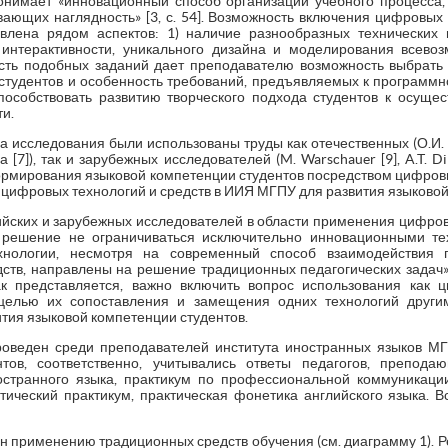
онимает «инновационный способ организации учебного процесса
вающих наглядность» [3, с. 54]. Возможность включения цифровых 
влена рядом аспектов: 1) наличие разнообразных технических
 интерактивности, уникального дизайна и моделирования всевоз
сть подобных заданий дает преподавателю возможность выбрать
студентов и особенность требований, предъявляемых к программно
пособствовать развитию творческого подхода студентов к осуще
и.
а исследования были использованы труды как отечественных (О.И. В
ова [7]), так и зарубежных исследователей (M. Warschauer [9], A.T.
ормирования языковой компетенции студентов посредством цифровых
цифровых технологий и средств в ИИЯ МГПУ для развития языковой
йских и зарубежных исследователей в области применения цифровы
решение не ограничиваться исключительно инновационными тех
хнологии, несмотря на современный способ взаимодействия 
тв, направлены на решение традиционных педагогических задач» [
к представляется, важно включить вопрос использования как 
 целью их сопоставления и замещения одних технологий друг
тия языковой компетенции студентов.
оведен среди преподавателей института иностранных языков МГП
нтов, соответственно, учитывались ответы педагогов, препод
остранного языка, практикум по профессиональной коммуникаци
тический практикум, практическая фонетика английского языка. В
н применению традиционных средств обучения (см. диаграмму 1). 