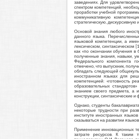
заведениях. Для удовлетворен
спектром компетенций, необхо
проработки учебной программы
коммуникативную компетенцию
стратегическую, дискурсивную и
Основой знания любого иност
данного языка. Перечисленны
языковой компетенции, а име
лексическом, синтаксическом [1
как «по окончании обучения в 
полученные знания, навыки, у
Федерального компонента го
отмечено, что выпускник, полу
обладать следующей общекульт
иностранном языках для реше
компетенцией: «готовность ре
образовательных стандартов» 
знанием своего предмета, а 
конструкции, синтаксические и
Однако, студенты бакалавриат
некоторые трудности при раз
институте иностранных языков
сказываться на развитии языко
Применение инновационных те
затрате ресурсов. К таким 