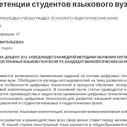
етенции студентов языкового ву
ИЯ МОЛОДЫХ УЧЁНЫХ
РАЗДЕЛ:
ПСИХОЛОГО-ПЕДАГОГИЧЕСКИЕ НАУКИ
2
ификации:
37
 ВИТАЛЬЕВНА
 1 курса
А, ДОЦЕНТ, И.О. ЗАВЕДУЮЩЕГО КАФЕДРОЙ МЕТОДИКИ ОБУЧЕНИЯ АНГЛ
ОСТРАННЫХ ЯЗЫКОВ ГАОУ ВО МГПУ, КАНДИДАТ ФИЛОЛОГИЧЕСКИХ НАУ
ривается возможность применения заданий на основе цифровых тех
овом вузе. Обобщаются взгляды исследователей на тему развития я
ся особенности цифровых технологий в процессе обучения, котор
ой компетенции учащихся. В основной части статьи приводятся 
тся преимущества и недостатки применения цифровых технологий 
 использовать цифровые технологии для развития языковой компете
вателей и студентов языковых и педагогических вузов.
ехнологии, языковая компетенция, иноязычная коммуникативная ком
 развитие и взаимодействие всех сфер жизни ставит перед челове
а. В нашей стране иностранный язык изучается в общеобразовате