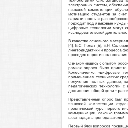
технологиями О.И. Ваганова п
электронных систем, обеспечи
языковой компетенции обусло
мотивацию студентов за счет
вариативность и разнообразно
подходит под языковые нужды 
цифровые технологии могут с
исследовательской деятельност
В качестве основного материал
[4], Е.С. Полат [6], Е.Н. Солов
лингводидактики и процесса ф
проведен опрос использования 
Ознакомившись с опытом росси
рамках опроса было принято 
Колесниченко, «цифровые те
применением технических средс
получения полных данных, ка
педагогических технологий с
достижения общей цели – разви
Представленный опрос был пр
языковой компетенции студе
практический курс первого ин
коммуникации, лексико-грамма
шестнадцать преподавателей.
Первый блок вопросов посвяще