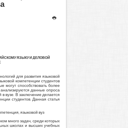
за
ИЙСКОМУ ЯЗЫКУ И ДЕЛОВОЙ
К
нологий для развития языковой
зыковой компетенции студентов
ые могут способствовать более
и анализируются данные опроса
в вузе. В заключение делается
нции студентов. Данная статья
петенция, языковой вуз
ком много задач, среди которых
льных школах и высших учебных