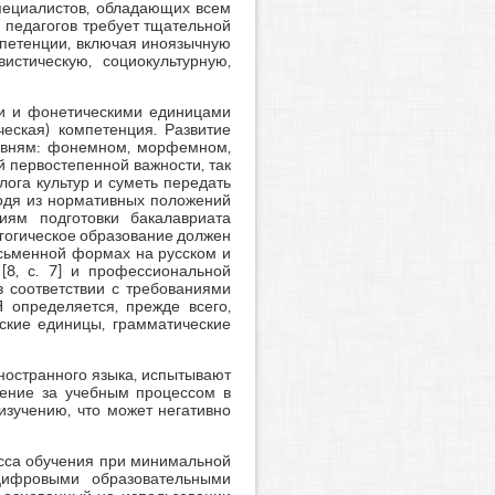
специалистов, обладающих всем
 педагогов требует тщательной
мпетенции, включая иноязычную
истическую, социокультурную,
ми и фонетическими единицами
еская) компетенция. Развитие
ровням: фонемном, морфемном,
ей первостепенной важности, так
лога культур и суметь передать
ходя из нормативных положений
иям подготовки бакалавриата
агогическое образование должен
исьменной формах на русском и
[8, с. 7] и профессиональной
в соответствии с требованиями
Я определяется, прежде всего,
ские единицы, грамматические
ностранного языка, испытывают
дение за учебным процессом в
изучению, что может негативно
сса обучения при минимальной
 цифровыми образовательными