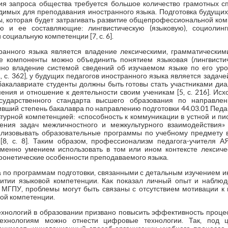
ия запроса общества требуется большое количество грамотных 
димых для преподавания иностранного языка. Подготовка будущих
, которая будет затрагивать развитие общепрофессиональной ко
 и ее составляющие: лингвистическую (языковую), социолингв
 социальную компетенции [7, с. 6].
ранного языка является владение лексическими, грамматически
е компоненты можно объединить понятием языковая (лингвистич
нно владение системой сведений об изучаемом языке по его у
, с. 362], у будущих педагогов иностранного языка является задач
бакалавриате студенты должны быть готовы стать участниками диа
мения и отношение к деятельности своим ученикам [5, с. 216]. Ис
сударственного стандарта высшего образования по направлен
чивший степень бакалавра по направлению подготовки 44.03.01 Пед
урной компетенцией: «способность к коммуникации в устной и п
ния задач межличностного и межкультурного взаимодействия» 
ализовывать образовательные программы по учебному предмету 
[8, с. 8]. Таким образом, профессионализм педагога-учителя А
именно умением использовать в том или ином контексте лексиче
 фонетические особенности преподаваемого языка.
а по программам подготовки, связанными с детальным изучением и
витии языковой компетенции. Как показал личный опыт и наблю
 МГПУ, проблемы могут быть связаны с отсутствием мотивации к 
вой компетенции.
хнологий в образовании призвано повысить эффективность проце
технологиям можно отнести цифровые технологии. Так, под