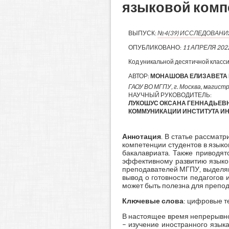
языковой комп
ВЫПУСК:
№4(39) ИССЛЕДОВАН
ОПУБЛИКОВАНО:
11 АПРЕЛЯ 202
Код уникальной десятичной класс
АВТОР:
МОНАШОВА ЕЛИЗАВЕТА
ГАОУ ВО МГПУ, г. Москва, магистр
НАУЧНЫЙ РУКОВОДИТЕЛЬ:
ЛУКОШУС ОКСАНА ГЕННАДЬЕВН
КОММУНИКАЦИИ ИНСТИТУТА ИН
Аннотация
. В статье рассмат
компетенции студентов в язык
бакалавриата. Также приводят
эффективному развитию языков
преподавателей МГПУ, выделяю
вывод о готовности педагогов
может быть полезна для препода
Ключевые слова
: цифровые т
В настоящее время непрерывное
– изучение иностранного язык