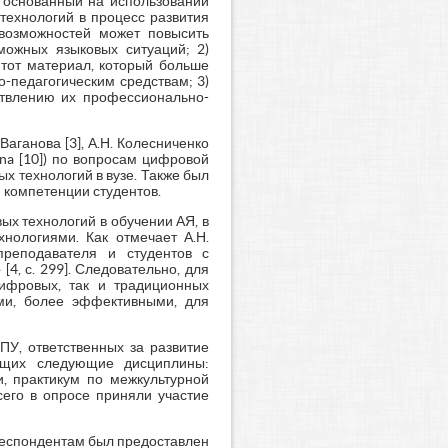
, основанный на использовании
технологий в процесс развития
 возможностей может повысить
можных языковых ситуаций; 2)
 тот материал, который больше
-педагогическим средствам; 3)
ствлению их профессионально-
аганова [3], А.Н. Колесниченко
 Dina [10]) по вопросам цифровой
 технологий в вузе. Также был
 компетенции студентов.
х технологий в обучении АЯ, в
нологиями. Как отмечает А.Н.
преподавателя и студентов с
4, с. 299]. Следовательно, для
цифровых, так и традиционных
ими, более эффективными, для
У, ответственных за развитие
ающих следующие дисциплины:
и, практикум по межкультурной
сего в опросе приняли участие
Респондентам был предоставлен