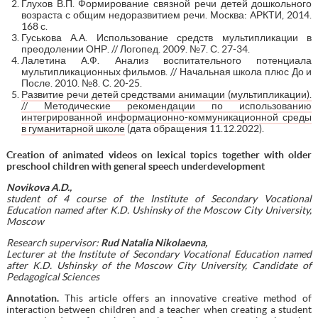
Глухов В.П. Формирование связной речи детей дошкольного
возраста с общим недоразвитием речи. Москва: АРКТИ, 2014.
168 с.
Гуськова А.А. Использование средств мультипликации в
преодолении ОНР. // Логопед. 2009. №7. С. 27-34.
Лалетина А.Ф. Анализ воспитательного потенциала
мультипликационных фильмов. // Начальная школа плюс До и
После. 2010. №8. С. 20-25.
Развитие речи детей средствами анимации (мультипликации).
// Методические рекомендации по использованию
интегрированной информационно-коммуникационной среды
в гуманитарной школе
(дата обращения 11.12.2022).
Creation of animated videos on lexical topics together with older
preschool children with general speech underdevelopment
Novikova A.D.,
student of 4 course
of the Institute of Secondary Vocational
Education named after K.D. Ushinsky of the Moscow City University
,
Moscow
Research supervisor:
Rud Natalia Nikolaevna,
Lecturer at the Institute of Secondary Vocational Education named
after K.D. Ushinsky of the Moscow City University
, Candidate of
Pedagogical Sciences
А
nnotation.
This article offers an innovative creative method of
interaction between children and a teacher when creating a student