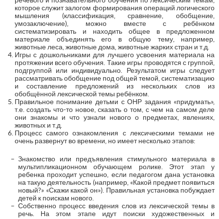
которое служит залогом формирования операций логического
мышления (классификация, сравнение, обобщение,
умозаключение), можно вместе с ребёнком
систематизировать и находить общее в предложенном
материале объединять его в общую тему, например,
животные леса, животные дома, животные жарких стран и т.д.
Игры с дошкольниками для лучшего усвоения материала на
протяжении всего обучения. Такие игры проводятся с группой,
подгруппой или индивидуально. Результатом игры следует
рассматривать обобщение под общей темой, систематизацию
и составление предложений из нескольких слов из
обобщённой лексической темы ребёнком.
Правильное понимание детьми с ОНР задания «придумать»,
т.е. создать что-то новое, сказать о том, с чем на самом деле
они знакомы и что узнали нового о предметах, явлениях,
животных и т.д.
Процесс самого ознакомления с лексическими темами не
очень развернут во времени, но имеет несколько этапов:
Знакомство или предъявления стимульного материала в
мультипликационном обучающем ролике. Этот этап у
ребенка проходит успешно, если педагогом дана установка
на такую деятельность (например, «Какой предмет появиться
новый?» «Скажи какой он»). Правильная установка побуждает
детей к поискам нового.
Собственно процесс введения слов из лексической темы в
речь. На этом этапе идут поиски художественных и