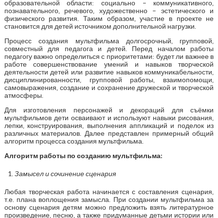
образовательной области: социально – коммуникативного,
познавательного, речевого, художественно – эстетического и
физического развития. Таким образом, участие в проекте не
становится для детей источником дополнительной нагрузки.
Процесс создания мультфильма долгосрочный, групповой,
совместный для педагога и детей. Перед началом работы
педагогу важно определиться с приоритетами: будет ли важнее в
работе совершенствование умений и навыков творческой
деятельности детей или развитие навыков коммуникабельности,
дисциплинированности, групповой работы, взаимопомощи,
самовыражения, создание и сохранение дружеской и творческой
атмосферы.
Для изготовления персонажей и декораций для съёмки
мультфильмов дети осваивают и используют навыки рисования,
лепки, конструирования, выполнения аппликаций и поделок из
различных материалов. Далее представлен примерный общий
алгоритм процесса создания мультфильма.
Алгоритм работы по созданию мультфильма:
Замысел и сочинение сценария
Любая творческая работа начинается с составления сценария,
т.е. плана воплощения замысла. При создании мультфильма за
основу сценария детям можно предложить взять литературное
произведение, песню, а также придуманные детьми истории или