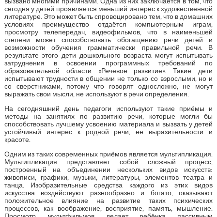
вызвано многими причинами. Одна из них заключается в том, что
сегодня у детей проявляется меньший интерес к художественной
литературе. Это может быть спровоцировано тем, что в домашних
условиях преимущество отдаётся компьютерным играм,
просмотру телепередач, видеофильмов, что в наименьшей
степени может способствовать обогащению речи детей и
возможности обучения грамматически правильной речи. В
результате этого дети дошкольного возраста могут испытывать
затруднения в освоении программных требований по
образовательной области «Речевое развитие». Такие дети
испытывают трудности в общении не только со взрослыми, но и
со сверстниками, потому что говорят односложно, не могут
выражать свои мысли, не используют в речи определения.
На сегодняшний день педагоги используют такие приёмы и
методы на занятиях по развитию речи, которые могли бы
способствовать лучшему усвоению материала и вызвать у детей
устойчивый интерес к родной речи, ее выразительности и
красоте.
Одним из таких современных приёмов является мультипликация.
Мультипликация представляет собой сложный процесс,
построенный на объединении нескольких видов искусств:
живописи, графики, музыки, литературы, элементов театра и
танца. Изобразительные средства каждого из этих видов
искусства воздействуют разнообразно и богато, оказывают
положительное влияние на развитие таких психических
процессов, как воображение, восприятие, память, мышление.
Просмотр мультфильмов делает ребёнка пассивным