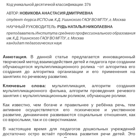
Код уникальной десятичной классификации:
376
АВТОР:
НОВИКОВА АНАСТАСИЯ ДМИТРИЕВНА
студент 4 курса ИСПО им. К.Д. Ушинского ГАОУ ВО МГПУ, г. Москва
НАУЧНЫЙ РУКОВОДИТЕЛЬ:
РУДЬ НАТАЛЬЯ НИКОЛАЕВНА
преподаватель Института среднего профессионального образования
им. К.Д. Ушинского ГАОУ ВО МГПУ, г. Москва
кандидат педагогических наук
Аннотация.
В данной статье предлагается инновационный
творческий метод взаимодействия детей и педагога при создании
обучающегося мультипликационного ролика –от алгоритма его
создания до алгоритма организации и его применения на
занятиях по речевому развитию.
Ключевые слова:
мультипликация, алгоритм создания
мультипликационного фильма, алгоритм проведения речевого
занятия с мультипликационным роликом, обучающие ролики.
Как известно, чем богаче и правильнее у ребёнка речь, тем
активнее осуществляется его психическое и умственное
развитие, динамичнее развиваются социальные отношения, как
со взрослыми, так и со сверстниками.
В настоящее время для педагогов дошкольных учреждений
достаточно остро встаёт проблема развития речи детей. Это