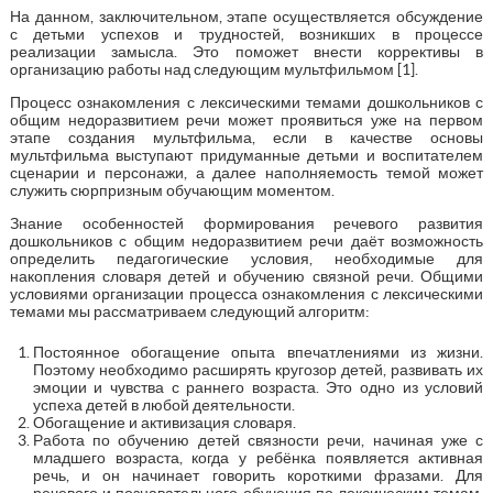
На данном, заключительном, этапе осуществляется обсуждение
с детьми успехов и трудностей, возникших в процессе
реализации замысла. Это поможет внести коррективы в
организацию работы над следующим мультфильмом [1].
Процесс ознакомления с лексическими темами дошкольников с
общим недоразвитием речи может проявиться уже на первом
этапе создания мультфильма, если в качестве основы
мультфильма выступают придуманные детьми и воспитателем
сценарии и персонажи, а далее наполняемость темой может
служить сюрпризным обучающим моментом.
Знание особенностей формирования речевого развития
дошкольников с общим недоразвитием речи даёт возможность
определить педагогические условия, необходимые для
накопления словаря детей и обучению связной речи. Общими
условиями организации процесса ознакомления с лексическими
темами мы рассматриваем следующий алгоритм:
Постоянное обогащение опыта впечатлениями из жизни.
Поэтому необходимо расширять кругозор детей, развивать их
эмоции и чувства с раннего возраста. Это одно из условий
успеха детей в любой деятельности.
Обогащение и активизация словаря.
Работа по обучению детей связности речи, начиная уже с
младшего возраста, когда у ребёнка появляется активная
речь, и он начинает говорить короткими фразами. Для
речевого и познавательного обучения по лексическим темам,