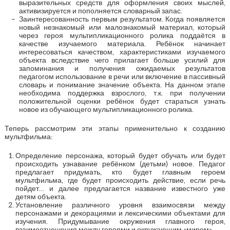
выразительных средств для оформления своих мыслей,
активизируется и пополняется словарный запас.
Заинтересованность первым результатом. Когда появляется
новый незнакомый или малознакомый материал, который
через героя мультипликационного ролика поддаётся в
качестве изучаемого материала. Ребёнок начинает
интересоваться качеством, характеристиками изучаемого
объекта вследствие чего прилагает больше усилий для
запоминания и получения ожидаемых результатов
педагогом использование в речи или включение в пассивный
словарь и понимание значение объекта. На данном этапе
необходима поддержка взрослого, т.к. при получении
положительной оценки ребёнок будет стараться узнать
новое из обучающего мультипликационного ролика.
Теперь рассмотрим эти этапы применительно к созданию
мультфильма:
Определение персонажа, который будет обучать или будет
происходить узнавание ребёнком (детьми) новое. Педагог
предлагает придумать, кто будет главным героем
мультфильма, где будет происходить действие, если речь
пойдет… и далее предлагается название известного уже
детям объекта.
Установление различного уровня взаимосвязи между
персонажами и декорациями и лексическими объектами для
изучения. Придумывание окружения главного героя,
взаимоотношения между героями и окружающим «миром».