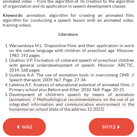
animated video – from the algorithm of its creation to the algorithm
of organization and its application in speech development classes.
Keywords
:
animation, algorithm for creating an animated film,
algorithm for conducting a speech lesson with an animated video,
training videos.
Literature:
Warsavskaya M.L. Diapositive films and their application in work
on the native language with children of preschool age. Moscow:
1983. 192 pages.
Glukhov V.P. Formation of coherent speech of preschool children
with general underdevelopment of speech. Moscow: ARCTIC,
2014. 168 pages.
Guskova A.A. The use of animation tools in overcoming ONR. //
Speech therapist. 2009. №7. Page: 27-34.
Laletina A.F. Analysis of educational potential of animated films. //
Primary school plus Before and After. 2010. №8. Page: 20-25.
Development of children's speech by means of animation
(animation). // Methodological recommendations on the use of an
integrated information and communication environment in the
humanitarian school
(date of the address:12.2022).
НАЗАД
ВПЕРЕД