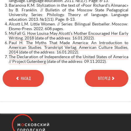
language. Language education. 2011. №1(7). Page: 8-13.
Baranova K.M. Stylization in the text of «Poor Richard's Almanac»
by B. Franklin. // Bulletin of the Moscow State Pedagogical
University. Series: Philology. Theory of language. Language
education. 2013. №1(11). Page: 8-13.
Alcott L.M. Little Women. // Series: Bilingual Bestseller. Moscow:
Eksmo-Press. 2022. 608 pages.
McFall G. How Louisa May Alcott’s Mother Encouraged Her Early
Writing. 2018
(date of the address: 16.01.2022).
Paul H. The Myths That Made America: An Introduction to
American Studies. Transkript Verlag. American Culture Studies,
2014
(date of the address: 16.01.2022).
The Declaration of Independence of the United States of America
// Project Gutenberg
(date of the address: 09.11.2022).
НАЗАД
ВПЕРЕД