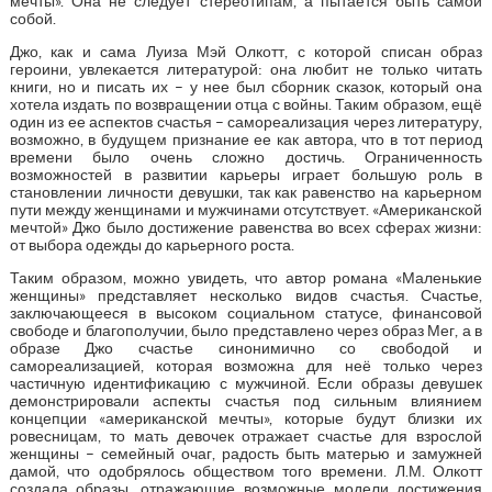
мечты». Она не следует стереотипам, а пытается быть самой
собой.
Джо, как и сама Луиза Мэй Олкотт, с которой списан образ
героини, увлекается литературой: она любит не только читать
книги, но и писать их – у нее был сборник сказок, который она
хотела издать по возвращении отца с войны. Таким образом, ещё
один из ее аспектов счастья – самореализация через литературу,
возможно, в будущем признание ее как автора, что в тот период
времени было очень сложно достичь. Ограниченность
возможностей в развитии карьеры играет большую роль в
становлении личности девушки, так как равенство на карьерном
пути между женщинами и мужчинами отсутствует. «Американской
мечтой» Джо было достижение равенства во всех сферах жизни:
от выбора одежды до карьерного роста.
Таким образом, можно увидеть, что автор романа «Маленькие
женщины» представляет несколько видов счастья. Счастье,
заключающееся в высоком социальном статусе, финансовой
свободе и благополучии, было представлено через образ Мег, а в
образе Джо счастье синонимично со свободой и
самореализацией, которая возможна для неё только через
частичную идентификацию с мужчиной. Если образы девушек
демонстрировали аспекты счастья под сильным влиянием
концепции «американской мечты», которые будут близки их
ровесницам, то мать девочек отражает счастье для взрослой
женщины – семейный очаг, радость быть матерью и замужней
дамой, что одобрялось обществом того времени. Л.М. Олкотт
создала образы, отражающие возможные модели достижения