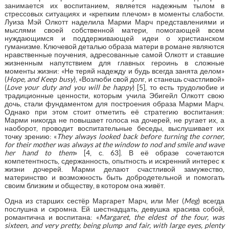
занимается их воспитанием, является надежным тылом в
стрессовых ситуациях и «крепким плечом» в моменты слабости.
Луиза Мэй Олкотт наделила Марми Марч представлениями и
мыслями своей собственной матери, помогающей всем
нуждающимся и поддерживающей идеи о христианском
гуманизме. Ключевой деталью образа матери в романе являются
нравственные поучения, адресованные самой Олкотт и ставшие
жизненным напутствием для главных героинь в сложные
моменты жизни: «Не теряй надежду и будь всегда занята делом»
(
Hope, and Keep busy
), «Возлюби свой долг, и станешь счастливой»
(
Love your duty and you will be happy
) [5], то есть трудолюбие и
традиционные ценности, которым учила Эбигейл Олкотт свою
дочь, стали фундаментом для построения образа Марми Марч.
Однако при этом стоит отметить её стратегию воспитания:
Марми никогда не повышает голоса на дочерей, не ругает их, а
наоборот, проводит воспитательные беседы, выслушивает их
точку зрению: «
They
always
looked
back
before
turning
the
corner
,
for
their
mother
was
always
at
the
window
to
nod
and
smile
and
wave
her
hand
to
them
» [4, с. 63]. В её образе сочетаются
компетентность, сдержанность, опытность и искренний интерес к
жизни дочерей. Марми делают счастливой замужество,
материнство и возможность быть добродетельной и помогать
своим близким и обществу, в котором она живёт.
Одна из старших сестёр Маргарет Марч, или Мег (
Meg
) всегда
послушна и скромна. Ей шестнадцать, девушка красива собой,
романтична и воспитана: «
Margaret, the eldest of the four, was
sixteen, and very pretty, being plump and fair, with large eyes, plenty