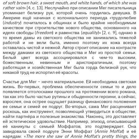
of soft brown hair, a sweet mouth, and white hands, of which she was
rather vain
» [4, с. 13]. Неслучайно при описании Мег писательница
упоминает белизну рук, которой очень гордилась девушка. В
Америке ещё начиная с колониального периода «трудолюбие
(
industry
) почиталось в общинах и было крайне необходимым
качеством при строительстве нового общества, основанного на
идеях свободы (
freedom
) и равенства (
equality
)» [2, с. 9], однако в
то время дамы из светского общества не занимались тяжелой
работой и не вели быта, именно поэтому их кожа всегда
оставалась чистой и нежной. Автор строит описание на контрасте
между дамами из светского общества и Мег из простой семьи.
Белый цвет всегда ассоциировался с чем-то высоким,
божественным, невинным и аристократичным, поэтому
работящая и хозяйственная Мег была горда белизной рук, что
никакой труд не испортил её красоты.
Счастье для Мег – нечто материальное. Ей необходима светская
жизнь. Во-первых, проблема обеспеченности семьи то и дело
появляется отголосками прошлого на протяжении всего романа,
так как это было частью рутины и обыденности героини, а сейчас,
взрослея, она острее ощущает разницу финансового положения
ее семьи и семей ее подруг. Во-вторых, сама Мег расценивает
роскошь, как инструмент, позволяющий утвердиться в обществе,
найти партнёра и полезные знакомства. Наконец, это доставляет
ей эстетическое удовольствие. Например, эпизод, описывающий
её каникулы с семьей Моффатов, это подтверждает. Она
завидовала своей подруге Энни Моффат (
Annie Moffat
) и её
нарядам: «
The more she saw of Annie Moffat's pretty things, the