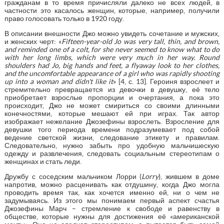
гражданам в то время причисляли далеко не всех людей, в
частности это касалось женщин, которые, например, получили
право голосовать только в 1920 году.
В описании внешности Джо можно увидеть сочетание и мужских,
и женских черт: «
Fifteen-year-old Jo was very tall, thin, and brown,
and reminded one of a colt, for she never seemed to know what to do
with her long limbs, which were very much in her way. Round
shoulders had Jo, big hands and feet, a flyaway look to her clothes,
and the uncomfortable appearance of a girl who was rapidly shooting
up into a woman and didn't like it
» [4, с. 13]. Героиня взрослеет и
стремительно превращается из девочки в девушку, её тело
приобретает взрослые пропорции и очертания, а пока это
происходит, Джо не может смириться со своими длинными
конечностями, которые мешают ей при играх. Так автор
изображает нежелание Джозефины взрослеть. Взросление для
девушки того периода времени подразумевает под собой
ведение светской жизни, следование этикету и правилам.
Следовательно, нужно забыть про удобную мальчишескую
одежду и развлечения, следовать социальным стереотипам о
женщинах и стать леди.
Дружбу с соседским мальчиком Лорри (
Lorry
), жившем в доме
напротив, можно расценивать как отдушину, когда Джо могла
проводить время так, как хочется именно ей, ни о чем не
задумываясь. Из этого мы понимаем первый аспект счастья
Джозефины Марч – стремление к свободе и равенству в
обществе, которые нужны для достижения её «американской