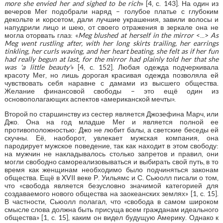
more she envied her and sighed to be rich
» [4, с. 143]. На один из
вечеров Мег подобрали наряд – голубое платье с глубоким
декольте и корсетом, дали лучшие украшения, завили волосы и
напудрили лицо и шею, от своего отражения в зеркале она не
могла оторвать глаз: «
Meg
blushed
at
herself
in
the
mirror
<...>
As
Meg went rustling after, with her long skirts trailing, her earrings
tinkling, her curls waving, and her heart beating, she felt as if her fun
had really begun at last, for the mirror had plainly told her that she
was 'a little beauty'
» [4, с. 152]. Любая одежда подчеркивала
красоту Мег, но лишь дорогая красивая одежда позволяла ей
чувствовать себя наравне с дамами из высшего общества.
Желание финансовой свободы – это ещё один из
основополагающих аспектов «американской мечты».
Второй по старшинству из сестер является Джозефина Марч, или
Джо. Она на год младше Мег и является полной ее
противоположностью: Джо не любит балы, а светские беседы ей
скучны. Её, наоборот, увлекает мужская компания, она
пародирует мужское поведение, так как находит в этом свободу:
на мужчин не накладывалось столько запретов и правил, они
могли свободно самореализовываться и выбирать свой путь, в то
время как женщинам необходимо было подчиняться законам
общества. Ещё в XVII веке Р. Уильямс и С. Сьюолл писали о том,
что «свобода является безусловно значимой категорией для
создаваемого нового общества на заокеанских землях» [1, с. 15].
В частности, Сьюолл полагал, что «свобода в самом широком
смысле слова должна быть присуща всем гражданам идеального
общества» [1, с. 15], каким он видел будущую Америку. Однако к