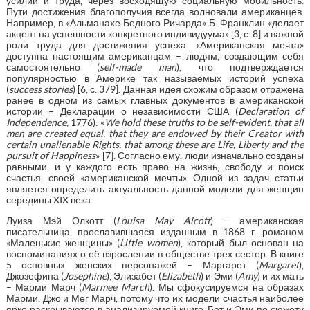
усилий и труда, через восходящую социальную мобильность.
Пути достижения благополучия всегда волновали американцев.
Например, в «Альманахе Бедного Ричарда» Б. Франклин «делает
акцент на успешности конкретного индивидуума» [3, с. 8] и важной
роли труда для достижения успеха. «Американская мечта»
доступна настоящим американцам – людям, создающим себя
самостоятельно (
self
-
made
man
), что подтверждается
популярностью в Америке так называемых историй успеха
(
success
stories
) [6, с. 379]. Данная идея схожим образом отражена
ранее в одном из самых главных документов в американской
истории – Декларации о независимости США (
Declaration of
Independence
, 1776): «
We hold these truths to be self-evident, that all
men are created equal, that they are endowed by their Creator with
certain unalienable Rights, that among these are Life, Liberty and the
pursuit of Happiness
» [7]. Согласно ему, люди изначально созданы
равными, и у каждого есть право на жизнь, свободу и поиск
счастья, своей «американской мечты». Одной из задач статьи
является определить актуальность данной модели для женщин
середины XIX века.
Луиза Мэй Олкотт (
Louisa
May
Alcott
) – американская
писательница, прославившаяся изданным в 1868 г. романом
«Маленькие женщины» (
Little
women
), который был основан на
воспоминаниях о её взрослении в обществе трех сестер. В книге
5 основных женских персонажей – Маргарет (
Margaret
),
Джозефина (
Josephine
), Элизабет (
Elizabeth
) и Эми (
Amy
) и их мать
– Марми Марч (
Marmee
March
). Мы сфокусируемся на образах
Марми, Джо и Мег Марч, потому что их модели счастья наиболее
ярко раскрываются в анализируемой книге. Бет и Эми по сюжету