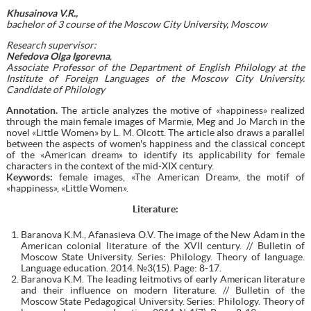
Khusainova V.R.,
bachelor of 3 course of the Moscow City University, Moscow
Research supervisor:
Nefedova Olga Igorevna
,
Associate Professor of the Department of English Philology at the
Institute of Foreign Languages of the Moscow City University.
Candidate of Philology
Annotation.
The article analyzes the motive of «happiness» realized
through the main female images of Marmie, Meg and Jo March in the
novel «Little Women» by L. M. Olcott. The article also draws a parallel
between the aspects of women's happiness and the classical concept
of the «American dream» to identify its applicability for female
characters in the context of the mid-XIX century.
Keywords:
female images, «The American Dream», the motif of
«happiness», «Little Women».
Literature
:
Baranova K.M., Afanasieva O.V. The image of the New Adam in the
American colonial literature of the XVII century. // Bulletin of
Moscow State University. Series: Philology. Theory of language.
Language education. 2014. №3(15). Page: 8-17.
Baranova K.M. The leading leitmotivs of early American literature
and their influence on modern literature. // Bulletin of the
Moscow State Pedagogical University. Series: Philology. Theory of