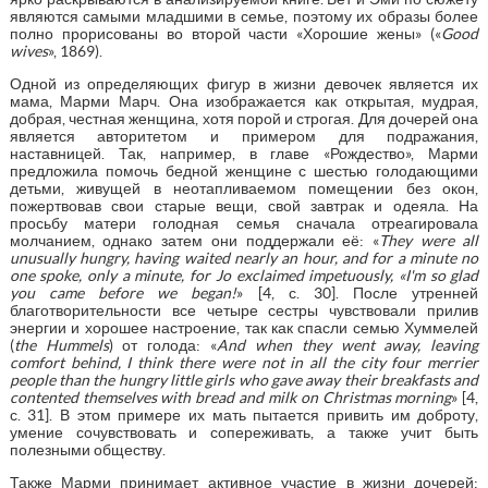
являются самыми младшими в семье, поэтому их образы более
полно прорисованы во второй части «Хорошие жены» («
Good
wives
», 1869).
Одной из определяющих фигур в жизни девочек является их
мама, Марми Марч. Она изображается как открытая, мудрая,
добрая, честная женщина, хотя порой и строгая. Для дочерей она
является авторитетом и примером для подражания,
наставницей. Так, например, в главе «Рождество», Марми
предложила помочь бедной женщине с шестью голодающими
детьми, живущей в неотапливаемом помещении без окон,
пожертвовав свои старые вещи, свой завтрак и одеяла. На
просьбу матери голодная семья сначала отреагировала
молчанием, однако затем они поддержали её: «
They were all
unusually hungry, having waited nearly an hour, and for a minute no
one spoke, only a minute, for Jo exclaimed impetuously, «I'm so glad
you came before we began!
» [4, с. 30]. После утренней
благотворительности все четыре сестры чувствовали прилив
энергии и хорошее настроение, так как спасли семью Хуммелей
(
the Hummels
) от голода: «
And when they went away, leaving
comfort behind, I think there were not in all the city four merrier
people than the hungry little girls who gave away their breakfasts and
contented themselves with bread and milk on Christmas morning
» [4,
с. 31]. В этом примере их мать пытается привить им доброту,
умение сочувствовать и сопереживать, а также учит быть
полезными обществу.
Также Марми принимает активное участие в жизни дочерей: