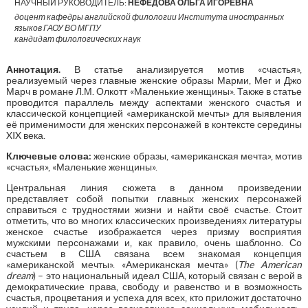
НАУЧНЫЙ РУКОВОДИТЕЛЬ:
НЕФЕДОВА ОЛЬГА ИГОРЕВНА
доцент кафедры английской филологии Института иностранных
языков ГАОУ ВО МГПУ
кандидат филологических наук
Аннотация.
В статье анализируется мотив «счастья»,
реализуемый через главные женские образы Марми, Мег и Джо
Марч в романе Л.М. Олкотт «Маленькие женщины». Также в статье
проводится параллель между аспектами женского счастья и
классической концепцией «американской мечты» для выявления
её применимости для женских персонажей в контексте середины
XIX века.
Ключевые слова:
женские образы, «американская мечта», мотив
«счастья», «Маленькие женщины».
Центральная линия сюжета в данном произведении
представляет собой попытки главных женских персонажей
справиться с трудностями жизни и найти своё счастье. Стоит
отметить, что во многих классических произведениях литературы
женское счастье изображается через призму восприятия
мужскими персонажами и, как правило, очень шаблонно. Со
счастьем в США связана всем знакомая концепция
«американской мечты». «Американская мечта» (
The
American
dream
) – это национальный идеал США, который связан с верой в
демократические права, свободу и равенство и в возможность
счастья, процветания и успеха для всех, кто приложит достаточно