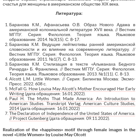
счастья для женщины в американском обществе XIX века.
Литература:
Баранова К.М., Афанасьева О.В. Образ Нового Адама в
американской колониальной литературе XVII века. // Вестник
МГПУ. Серия: Филология. Теория языка. Языковое
образование. 2014. №3(15). С. 8-17.
Баранова К.М. Ведущие лейтмотивы ранней американской
словесности и их влияние на современную литературу. //
Вестник МГПУ. Серия: Филология. Теория языка. Языковое
образование. 2011. №1(7). С. 8-13.
Баранова К.М. Стилизация в тексте «Альманаха Бедного
Ричарда» Б. Франклина. // Вестник МГПУ. Серия: Филология.
Теория языка. Языковое образование. 2013. №1(11). С. 8-13.
Alcott L.M. Little Women. // Серия: Билингва Москва: Эксмо-
Пресс. 2022. 608 с.
McFall G. How Louisa May Alcott’s Mother Encouraged Her Early
Writing
(дата обращения: 16.01.2022).
Paul H. The Myths That Made America: An Introduction to
American Studies. Transkript Verlag. American Culture Studies,
2014
(дата обращения: 16.01.2022)
The Declaration of Independence of the United States of America.
// Project Gutenberg
(дата обращения: 09.11.2022).
Realization of the «happiness» motif through female images in the
novel «Little Women» by Louise May Olcott