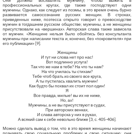
Они должны восхвалять мужчину, чтобы выжить в
профессиональных кругах, где также господствуют одни
мужчины. Однако, как следует из поэмы, в это время очень бурно
развивается самосознание русских женщин. В строках,
приведенных ниже, поэтесса открыто говорит о превосходстве
мужчин в тогдашнем русском обществе; мужчины, а не женщины
присутствовали на «вершинах». Авторская слава также зависела
от мужчин. «Женщине нельзя было обойтись без консультанта
мужчины при написании текста и, конечно, без «покровителя» при
его публикации» [9].
Женщины
И тут ни слова нет про нас!
Вот подлинно услуга!
Так что же нам в тебе? На что ты нам?
На что училась ты стихам?
Тебе чтоб брать из своего все круга,
А ты пустилась хвалить мужчин!
Как будто бы похвал их стоит пол один!
Я
Все правда, милые! вы их не ниже,
Но, ах!
Мужчины, а не вы присутствуют в судах,
При авторских венках,
И слава авторска у них в руках,
А всякий сам к себе невольно ближе [3, с. 405-406].
Можно сделать вывод о том, что в это время женщины начинают
познавать свою социальную проблему и свою ситуацию: они