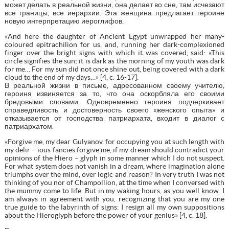
может делать в реальной жизни, она делает во сне, там исчезают
все границы, все иерархии. Эта женщина предлагает героине
новую интерпретацию иероглифов.
«And here the daughter of Ancient Egypt unwrapped her many-
coloured epitrachilion for us, and, running her dark-complexioned
finger over the bright signs with which it was covered, said: «This
circle signifies the sun; it is dark as the morning of my youth was dark
for me… For my sun did not once shine out, being covered with a dark
cloud to the end of my days…» [4, с. 16-17].
В реальной жизни в письме, адресованном своему учителю,
героиня извиняется за то, что она оскорбляла его своими
бредовыми словами. Одновременно героиня подчеркивает
справедливость и достоверность своего «женского опыта» и
отказывается от господства патриархата, входит в диалог c
патриархатом.
«Forgive me, my dear Gulyanov, for occupying you at such length with
my delir – ious fancies forgive me, if my dream should contradict your
opinions of the Hiero – glyph in some manner which I do not suspect.
For what system does not vanish in a dream, where imagination alone
triumphs over the mind, over logic and reason? In very truth I was not
thinking of you nor of Champollion, at the time when I conversed with
the mummy come to life. But in my waking hours, as you well know. I
am always in agreement with you, recognizing that you are my one
true guide to the labyrinth of signs: I resign all my own suppositions
about the Hieroglyph before the power of your genius» [4, с. 18].