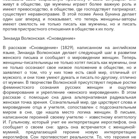
живут в обществе, где мужчины играют более важную роль и
имеют превосходство, в обществе, где господствует патриархат,
существует неравноправие. В этой поэме Анна Бунина делает
один шаг вперед и показывает, что теперь женщины-авторы
имеют смелость не только писать как мужчины, но и писать
против пристрастного отношения в обществе к их полу.
Зинаида Волконская. «Сновидение»
В рассказе «Сновидение» (1829), написанном на английском
языке, Зинаида Волконская делает следующий шаг в развитии
женского письма и сообщает о мировидении женщин. Теперь
женщины-писательницы не только хотят писать как мужчины, они
не только осознают свое низкое положение в обществе, но и
заявляют о том, что у них тоже есть свой мир, отличный от
мужского, и они тоже умеют думать и писать по-другому, отлично
от мужчин. В творчестве Волконской присутствуют первые ростки
феминистского сознания русских женщин и ощутимо
формирование и укрепление «женского мировидения». В этом
рассказе с помощью сна дана альтернативная радикальная
женская точка зрения. Сознательный мир, где царствуют слова и
мировидение отца и учителя, сопоставлен с подсознательным
миром в сне, где нашла место логика женщин. В письме,
написанном героиней своему учителю – известному египтологу
И. Гульянову, который учит ее интерпретации иероглифов, она
сообщает о своем сне: здесь она встречается с женщиной-
мумией, предлагающей героине новую интерпретацию
иероглифов. Сон противостоит реальности. То, что героиня не