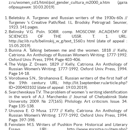
z.ru/women_cd1/html/pol_gender_cultura_m2000_a.htm (дата
обращения: 10.03.2019).
Beletskiy A. Turgenev and Russian writers of the 1930s-60s //
Turgenev 's Creative Path/Red. I.L. Brodsky. Petrograd: Seunier,
1923. 141 pages.
Belinsky V.G. Poln. SOBR. comp. MOSCOW: ACADEMY OF
SCIENCES OF THE USSR. T. 1. URL:
http://az.lib.ru/b/belinskij_w_g/text_1560.s html (date of appeal :
15.05.2019).
Bunina A. Talking between me and the women. 1818 // Kelly,
Catriona. An Anthology of Russian Women's Writing: 1777-1992.
Oxford Univ. Press, 1994. Page 403-406.
The Volga Z. Dream. 1829 // Kelly, Catriona. An Anthology of
Russian Women's Writing: 1777-1992. Oxford Univ. Press, 1994.
Page 14-18.
Vorobyeva S.N., Strohanova E. Russian writers of the first half of
the 19th century. URL: http://lit.1september.ru/article.php?
ID=200403102 (date of appeal: 19.03.2019).
Svarchevskaya T.V. The problem of women 's writing identification
in the work of A.J. Marchenko // Journal of Chelyabinsk State
University. 2009. № 27(165). Philology. Art criticism. Issue. 34.
Page 135-138.
Urusova E. O Musa. 1777 // Kelly, Catriona. An Anthology of
Russian Women's Writing: 1777-1992. Oxford Univ. Press, 1994.
Page. 397-398.
Feinstein M.S. Writers of Pushkin Pore: Historical and Literary
Essays. URL: http://www.gornitsa.ru/item.php?