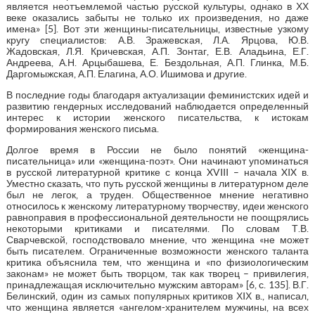
является неотъемлемой частью русской культуры, однако в ХХ
веке оказались забыты не только их произведения, но даже
имена» [5]. Вот эти женщины-писательницы, известные узкому
кругу специалистов: А.В. Зражевская, Л.А. Ярцова, Ю.В.
Жадовская, Л.Я. Кричевская, А.П. Зонтаг, Е.В. Аладьина, Е.Г.
Андреева, А.Н. Арцыбашева, Е. Бездольная, А.П. Глинка, М.Б.
Даргомыжская, А.П. Елагина, А.О. Ишимова и другие.
В последние годы благодаря актуализации феминистских идей и
развитию гендерных исследований наблюдается определенный
интерес к истории женского писательства, к истокам
формирования женского письма.
Долгое время в России не было понятий «женщина-
писательница» или «женщина-поэт». Они начинают упоминаться
в русской литературной критике с конца XVIII – начала XIX в.
Уместно сказать, что путь русской женщины в литературном деле
был не легок, а труден. Общественное мнение негативно
относилось к женскому литературному творчеству, идеи женского
равноправия в профессиональной деятельности не поощрялись
некоторыми критиками и писателями. По словам Т.В.
Сварчевской, господствовало мнение, что женщина «не может
быть писателем. Ограниченные возможности женского таланта
критика объяснила тем, что женщина и «по физиологическим
законам» не может быть творцом, так как творец – привилегия,
принадлежащая исключительно мужским авторам» [6, с. 135]. В.Г.
Белинский, один из самых популярных критиков ХIХ в., написал,
что женщина является «ангелом-хранителем мужчины, на всех