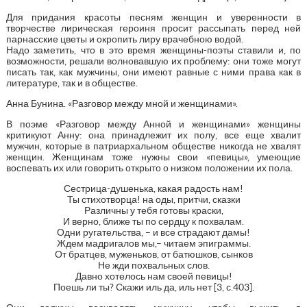
Для придания красоты песням женщин и уверенности в
творчестве лирическая героиня просит рассыпать перед ней
парнасские цветы и окропить лиру врачебною водой.
Надо заметить, что в это время женщины-поэты ставили и, по
возможности, решали волновавшую их проблему: они тоже могут
писать так, как мужчины, они имеют равные с ними права как в
литературе, так и в обществе.
Анна Бунина. «Разговор между мной и женщинами».
В поэме «Разговор между Анной и женщинами» женщины
критикуют Анну: она принадлежит их полу, все еще хвалит
мужчин, которые в патриархальном обществе никогда не хвалят
женщин. Женщинам тоже нужны свои «певицы», умеющие
воспевать их или говорить открыто о низком положении их пола.
Сестрица-душенька, какая радость нам!
Ты стихотворца! на оды, притчи, сказки
Различны у тебя готовы краски,
И верно, ближе ты по сердцу к похвалам.
Одни ругательства, – и все страдают дамы!
Ждем мадригалов мы,– читаем эпиграммы.
От братцев, муженьков, от батюшков, сынков
Не жди похвальных слов.
Давно хотелось нам своей певицы!
Поешь ли ты? Скажи иль да, иль нет [3, с.403].