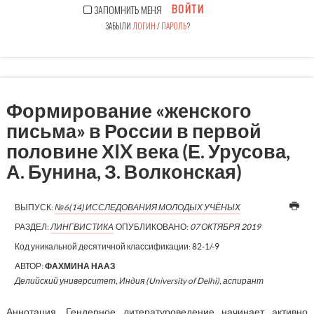
ВОЙТИ
ЗАПОМНИТЬ МЕНЯ
ЗАБЫЛИ
ЛОГИН
/
ПАРОЛЬ
?
Формирование «женского
письма» в России в первой
половине ХIX века (Е. Урусова,
А. Бунина, З. Волконская)
ВЫПУСК:
№6(14) ИССЛЕДОВАНИЯ МОЛОДЫХ УЧЁНЫХ
РАЗДЕЛ:
ЛИНГВИСТИКА
ОПУБЛИКОВАНО:
07 ОКТЯБРЯ 2019
Код уникальной десятичной классификации:
82-1/-9
АВТОР:
ФАХМИНА НААЗ
Делийский университет, Индия (University of Delhi), аспирант
Аннотация. Гендерное литературоведение начинает активно