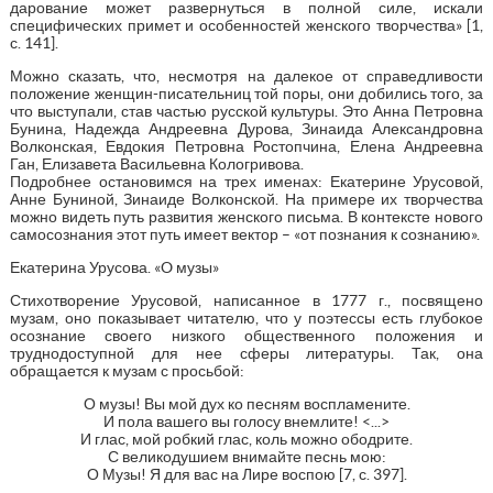
дарование может развернуться в полной силе, искали
специфических примет и особенностей женского творчества» [1,
с. 141].
Можно сказать, что, несмотря на далекое от справедливости
положение женщин-писательниц той поры, они добились того, за
что выступали, став частью русской культуры. Это Анна Петровна
Бунина, Надежда Андреевна Дурова, Зинаида Александровна
Волконская, Евдокия Петровна Ростопчина, Елена Андреевна
Ган, Елизавета Васильевна Кологривова.
Подробнее остановимся на трех именах: Екатерине Урусовой,
Анне Буниной, Зинаиде Волконской. На примере их творчества
можно видеть путь развития женского письма. В контексте нового
самосознания этот путь имеет вектор – «от познания к сознанию».
Екатерина Урусова. «O музы»
Стихотворение Урусовой, написанное в 1777 г., посвящено
музам, оно показывает читателю, что у поэтессы есть глубокое
осознание своего низкого общественного положения и
труднодоступной для нее сферы литературы. Так, она
обращается к музам с просьбой:
О музы! Вы мой дух ко песням воспламените.
И пола вашего вы голосу внемлите! <...>
И глас, мой робкий глас, коль можно ободрите.
С великодушием внимайте песнь мою:
О Музы! Я для вас на Лире воспою [7, с. 397].