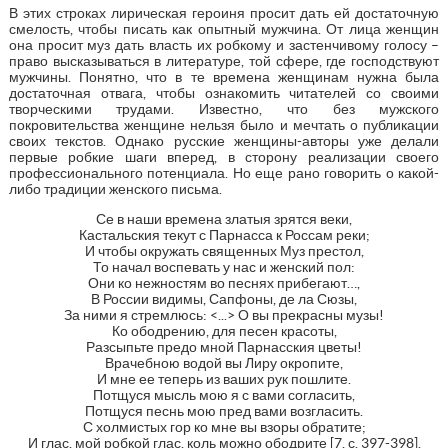
В этих строках лирическая героиня просит дать ей достаточную
смелость, чтобы писать как опытный мужчина. От лица женщин
она просит муз дать власть их робкому и застенчивому голосу –
право высказываться в литературе, той сфере, где господствуют
мужчины. Понятно, что в те времена женщинам нужна была
достаточная отвага, чтобы ознакомить читателей со своими
творческими трудами. Известно, что без мужского
покровительства женщине нельзя было и мечтать о публикации
своих текстов. Однако русские женщины-авторы уже делали
первые робкие шаги вперед, в сторону реализации своего
профессионального потенциала. Но еще рано говорить о какой-
либо традиции женского письма.
Се в наши времена златыя зрятся веки,
Кастальския текут с Парнасса к Россам реки;
И чтобы окружать священных Муз престол,
То начал воспевать у нас и женский пол:
Они ко нежностям во песнях прибегают…,
В России видимы, Сапфоны, де ла Сюзы,
За ними я стремлюсь: <...> О вы прекрасны музы!
Ко ободрению, для песен красоты,
Разсыпьте предо мной Парнасския цветы!
Врачебною водой вы Лиру окропите,
И мне ее теперь из ваших рук пошлите.
Потщуся мысль мою я с вами согласить,
Потщуся песнь мою пред вами возгласить.
С холмистых гор ко мне вы взоры обратите;
И глас, мой робкой глас, коль можно ободрите [7, с. 397-398].