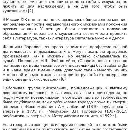
ступенях его жизни» и «женщина должна любить искусства, но
любить их для наслаждения, а не для того, чтобы быть
художником» [2].
В России XIX в. постепенно складывалось общественное мнение,
направленное против неравноправного с мужчинами положения
русских женщин. У женщин были сложности в получении
образования и неравные с мужчинами возможности проявить
себя в литературе, так как литература считалась мужским делом.
Женщины боролись за право заниматься профессиональной
деятельностью и доказывали, что могут писать литературные
произведения, как и мужчины, но нелегко складывалась их
судьба. По словам М.Ш. Файнштейна, «Современники не всегда
понимают их, практически все эти писательницы были забыты. Да
и в наше время имена лишь довольно-таки немногих из них
можно найти в многотомных «историях» русской литературы или
энциклопедических словарях» [8].
Небольшая группа писательниц, принадлежащих к высшему
дворянскому сословию, могла издавать свои произведения, но
под мужскими псевдонимами, и большая часть их творчества не
была опубликована или опубликована гораздо позже их смерти,
например, «Воспоминания» А.Е. Лабзиной (1810; опубликованы
впервые в 1903 г.), «Мемуары» В.Н. Головиной (1807-1817;
опубликованы впервые в «Историческом вестнике» в 1899 г.).
Если говорить о женщинах из других сословий, то они тоже были
мыслящими и им было что сказать, но у них не было достаточного