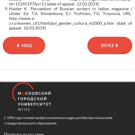
id=15245197&t=11 (date of appeal: 12.03.2019).
Haider K. Perception of Russian writers in ladies magazine /
Under. Ed. T.A. Klimenkova, E.I. Trofimov, T.G. Troynova. URL:
http://www.a-
z.ru/women_cd1/html/pol_gender_cultura_m2000_a.htm (date of
appeal: 10.03.2019).
НАЗАД
ВПЕРЕД
С 1995 года готовим профессиональные кадры для Москвы по высоким
стандартам высшего образования.
Полезные ссылки