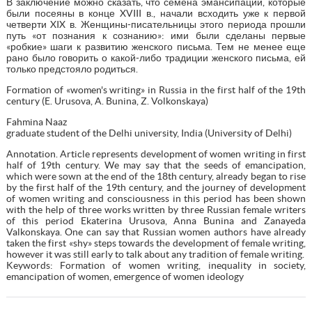
В заключение можно сказать, что семена эмансипации, которые
были посеяны в конце XVIII в., начали всходить уже к первой
четверти XIX в. Женщины-писательницы этого периода прошли
путь «от познания к сознанию»: ими были сделаны первые
«робкие» шаги к развитию женского письма. Тем не менее еще
рано было говорить о какой-либо традиции женского письма, ей
только предстояло родиться.
Formation of «women's writing» in Russia in the first half of the 19th
century (E. Urusova, A. Bunina, Z. Volkonskaya)
Fahmina Naaz
graduate student of the Delhi university, India (University of Delhi)
Annotation. Article represents development of women writing in first
half of 19th century. We may say that the seeds of emancipation,
which were sown at the end of the 18th century, already began to rise
by the first half of the 19th century, and the journey of development
of women writing and consciousness in this period has been shown
with the help of three works written by three Russian female writers
of this period Ekaterina Urusova, Anna Bunina and Zanayeda
Valkonskaya. One can say that Russian women authors have already
taken the first «shy» steps towards the development of female writing,
however it was still early to talk about any tradition of female writing.
Keywords: Formation of women writing, inequality in society,
emancipation of women, emergence of women ideology