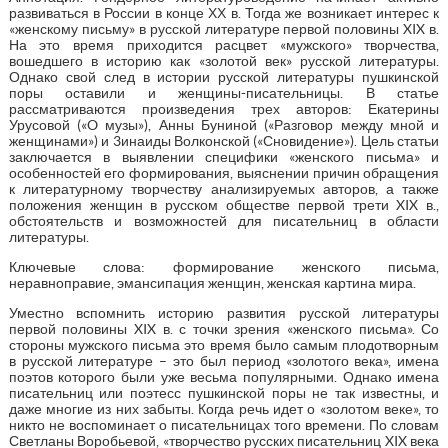
развиваться в России в конце ХХ в. Тогда же возникает интерес к
«женскому письму» в русской литературе первой половины XIX в.
На это время приходится расцвет «мужского» творчества,
вошедшего в историю как «золотой век» русской литературы.
Однако свой след в истории русской литературы пушкинской
поры оставили и женщины-писательницы. В статье
рассматриваются произведения трех авторов: Екатерины
Урусовой («O музы»), Анны Буниной («Разговор между мной и
женщинами») и 3инаиды Волконской («Сновидение»). Цель статьи
заключается в выявлении специфики «женского письма» и
особенностей его формирования, выяснении причин обращения
к литературному творчеству анализируемых авторов, а также
положения женщин в русском обществе первой трети XIX в.,
обстоятельств и возможностей для писательниц в области
литературы.
Ключевые слова: формирование женского письма,
неравноправие, эмансипация женщин, женская картина мира.
Уместно вспомнить историю развития русской литературы
первой половины XIX в. с точки зрения «женского письма». Со
стороны мужского письма это время было самым плодотворным
в русской литературе – это был период «золотого века», имена
поэтов которого были уже весьма популярными. Однако имена
писательниц или поэтесс пушкинской поры не так известны, и
даже многие из них забыты. Когда речь идет о «золотом веке», то
никто не воспоминает о писательницах того времени. По словам
Светланы Воробьевой, «творчество русских писательниц XIX века