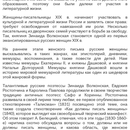
образования, поэтому они были далеки от участия в
литературной жизни.
Женщины-писательницы XIX в. начинают участвовать в
культурной и литературной жизни России и заявлять свои права:
требуют освобождения от навязанной им роли. Несколько
писательниц из дворянских семей участвуют в борьбе за свободу.
Так, княгиня Зинаида Волконская становится одной из первых
эмансипированных русских женщин XIX в.
На раннем этапе женского письма русские женщины
высказывались в таких жанрах, как эпистолярий, дневники,
мемуары, воспоминания, а также повести для детей. Нам
известны мемуары Екатерины II, и княжны Дашковой, и княгини
Натальи Долгорукой. Мемуары княгини Дашковой вошли в
историю мировой мемуарной литературы как один из шедевров
этой жанровой формы.
Талантливые русские поэтессы Зинаида Волконская, Евдокия
Ростопчина и Каролина Павлова продолжили в своем творчестве
традицию античных поэтесс Сафо и Коринны. Ростопчина
развивала в своей лирике тему любви; ее первое опубликованное
стихотворение «Талисман» (1831) посвящено этой теме, она
также создала стихотворение «Как должны писать женщины»
(1840), которое выглядит как своеобразный творческий манифест.
Об этом говорит А. Белецкий, отмечая, что в эти годы (1830-1860-
е) «критика охотно обсуждала вопросы о том, должны или не
должны писать женщины, и какова область, где женское