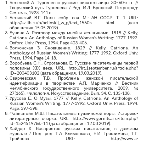
Белецкий А. Тургенев и русские писательницы 30–60-х гг. //
Творческий путь Тургенева / Ред. И.Л. Бродский. Петроград:
Сеятель, 1923. 141 с.
Белинский В.Г. Полн. собр. соч. М.: АН СССР. Т. 1. URL:
http://az.lib.ru/b/belinskij_w_g/text_1560.s html (дата
обращения:15.05.2019).
Бунина А. Разговор между мной и женщинами. 1818 // Kelly,
Catriona. An Anthology of Russian Women's Writing: 1777-1992.
Oxford Univ. Press, 1994. Page 403-406.
Волконская З. Сновидение. 1829 // Kelly, Catriona. An
Anthology of Russian Women's Writing: 1777-1992. Oxford Univ.
Press, 1994. Page 14-18.
Воробьева С.Н., Строганова Е. Русские писательницы первой
половины XIX века. URL: http://lit.1september.ru/article.php?
ID=200403102 (дата обращения: 19.03.2019).
Сварчевская Т.В. Проблема женской писательской
идентификации в творчестве А.Я. Марченко // Вестник
Челябинского государственного университета. 2009. №
27(165). Филология. Искусствоведение. Вып. 34. С. 135-138.
Урусова Е. О Музы. 1777 // Kelly, Catriona. An Anthology of
Russian Women's Writing: 1777-1992. Oxford Univ. Press, 1994.
Page. 397-398.
Файнштейн М.Ш. Писательницы пушкинской поры: Историко-
литературные очерки. URL: http://www.gornitsa.ru/item.php?
id=15245197&t=11 (дата обращения: 12.03.2019).
Хайдер К. Восприятие русских писательниц в дамском
журнале / Под. ред. Т.А. Клименкова, Е.И. Трофимова, Т.Г.
Тройнова. URL: http://www.a-