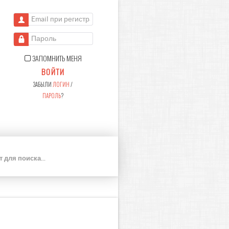
Email при регистрации
Пароль
ЗАПОМНИТЬ МЕНЯ
ВОЙТИ
ЗАБЫЛИ
ЛОГИН
/
ПАРОЛЬ
?
П
О
И
С
К