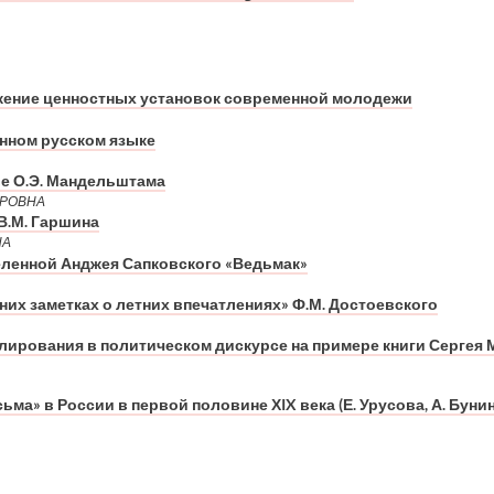
жение ценностных установок современной молодежи
нном русском языке
е О.Э. Мандельштама
ИРОВНА
В.М. Гаршина
НА
ленной Анджея Сапковского «Ведьмак»
их заметках о летних впечатлениях» Ф.М. Достоевского
лирования в политическом дискурсе на примере книги Сергея 
а» в России в первой половине ХIX века (Е. Урусова, А. Бунина