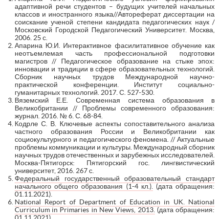
адаптивной речи студентов – будущих учителей начальных
классов и иностранного языка//Автореферат диссертации на
соискание ученой степени кандидата педагогических наук /
Московский Городской Педагогический Университет. Москва,
2006. 25 с.
Апарина Ю.И. Интерактивное фасилитативное обучение как
неотъемлемая часть профессиональной подготовки
магистров // Педагогическое образование на стыке эпох:
инновации и традиции в сфере образовательных технологий.
Сборник научных трудов Международной научно-
практической конференции. Институт социально-
гуманитарных технологий. 2017. С. 527-530.
Вяземский Е.Е. Современная система образования в
Великобритании // Проблемы современного образования:
журнал. 2016. № 6. С. 68-84.
Кодрле С. В. Ключевые аспекты сопоставительного анализа
частного образования России и Великобритании как
социокультурного и педагогического феномена. // Актуальные
проблемы коммуникации и культуры. Международный сборник
научных трудов отечественных и зарубежных исследователей.
Москва-Пятигорск: Пятигорский гос. лингвистический
университет, 2016. 267 с.
Федеральный государственный образовательный стандарт
начального общего образования (1-4 кл.).
(дата обращения:
01.11.2021).
National Report of Department of Education in UK. National
Curriculum in Primaries in New Views, 2013.
(дата обращения:
01.11.2021).