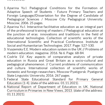
Aparina Yu.I. Pedagogical Conditions for the Formation of
Adaptive Speech of Students - Future Primary Teachers and
Foreign Language//Dissertation for the Degree of Candidate of
Pedagogical Sciences / Moscow City Pedagogical University.
Moscow, 2006. 25 pages.
Aparina Yu.I. Interactive facilitative education as an integral part
of the professional training of masters // Pedagogical education at
the junction of eras: innovations and traditions in the field of
educational technologies. Collection of scientific works of the
International Scientific and Practical Conference. Institute of
Social and Humanitarian Technologies. 2017. Page: 527-530.
Vyazemsky E.E. Modern education system in the UK // Problems of
modern education: magazine. 2016. № 6. Page: 68-84.
Codrle S.V. Key aspects of comparative analysis of private
education in Russia and Great Britain as a socio-cultural and
pedagogical phenomenon. // Current problems of communication
and culture. International collection of scientific works of
domestic and foreign researchers. Moscow-Pyatigorsk: Pyatigorsk
State Linguistic University, 2016. 267 pages.
Federal State Educational Standard for Primary General
Education (1-4).
(date of the address: 01.11.2021).
National Report of Department of Education in UK. National
Curriculum in Primaries in New Views, 2013.
(date of the address:
01.11.2021).