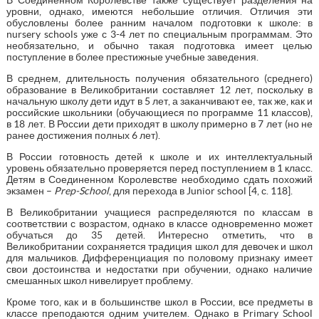
уровни, однако, имеются небольшие отличия. Отличия эти
обусловлены более ранним началом подготовки к школе: в
nursery schools уже с 3-4 лет по специальным программам. Это
необязательно, и обычно такая подготовка имеет целью
поступление в более престижные учебные заведения.
В среднем, длительность получения обязательного (среднего)
образование в Великобритании составляет 12 лет, поскольку в
начальную школу дети идут в 5 лет, а заканчивают ее, так же, как и
российские школьники (обучающиеся по программе 11 классов),
в 18 лет. В России дети приходят в школу примерно в 7 лет (но не
ранее достижения полных 6 лет).
В России готовность детей к школе и их интеллектуальный
уровень обязательно проверяется перед поступлением в 1 класс.
Детям в Соединенном Королевстве необходимо сдать похожий
экзамен –
Prep-School
, для перехода в Junior school [4, с. 118].
В Великобритании учащиеся распределяются по классам в
соответствии с возрастом, однако в классе одновременно может
обучаться до 35 детей. Интересно отметить, что в
Великобритании сохраняется традиция школ для девочек и школ
для мальчиков. Дифференциация по половому признаку имеет
свои достоинства и недостатки при обучении, однако наличие
смешанных школ нивелирует проблему.
Кроме того, как и в большинстве школ в России, все предметы в
классе преподаются одним учителем. Однако в Primary School