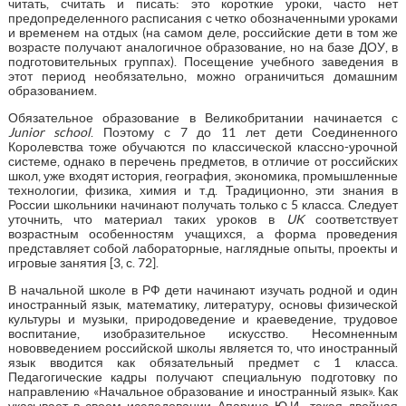
читать, считать и писать: это короткие уроки, часто нет
предопределенного расписания с четко обозначенными уроками
и временем на отдых (на самом деле, российские дети в том же
возрасте получают аналогичное образование, но на базе ДОУ, в
подготовительных группах). Посещение учебного заведения в
этот период необязательно, можно ограничиться домашним
образованием.
Обязательное образование в Великобритании начинается с
Junior school
. Поэтому с 7 до 11 лет дети Соединенного
Королевства тоже обучаются по классической классно-урочной
системе, однако в перечень предметов, в отличие от российских
школ, уже входят история, география, экономика, промышленные
технологии, физика, химия и т.д. Традиционно, эти знания в
России школьники начинают получать только с 5 класса. Следует
уточнить, что материал таких уроков в
UK
соответствует
возрастным особенностям учащихся, а форма проведения
представляет собой лабораторные, наглядные опыты, проекты и
игровые занятия [3, с. 72].
В начальной школе в РФ дети начинают изучать родной и один
иностранный язык, математику, литературу, основы физической
культуры и музыки, природоведение и краеведение, трудовое
воспитание, изобразительное искусство. Несомненным
нововведением российской школы является то, что иностранный
язык вводится как обязательный предмет с 1 класса.
Педагогические кадры получают специальную подготовку по
направлению «Начальное образование и иностранный язык». Как
указывает в своем исследовании Апарина Ю.И., такая двойная