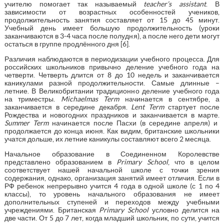
учителю помогает так называемый
teacher’s assistant
. В
зависимости от возрастных особенностей учеников,
продолжительность занятия составляет от 15 до 45 минут.
Учебный день имеет большую продолжительность (уроки
заканчиваются в 3-4 часа после полудня), а после него дети могут
остаться в группе продлённого дня [6].
Различия наблюдаются в периодизации учебного процесса. Для
российских школьников привычно деление учебного года на
четверти. Четверть длится от 8 до 10 недель и заканчивается
каникулами разной продолжительности. Самые длинные –
летние. В Великобритании традиционно деление учебного года
на триместры.
Michaelmas Term
начинается в сентябре, а
заканчивается в середине декабря.
Lent Term
стартует после
Рождества и новогодних праздников и заканчивается в марте.
Summer Term
начинается после Пасхи (в середине апреля) и
продолжается до конца июня. Как видим, британские школьники
учатся дольше, их летние каникулы составляют всего 2 месяца.
Начальное образование в Соединенном Королевстве
представлено образованием в
Primary School
, что в целом
соответствует нашей начальной школе с точки зрения
содержания, однако, организация занятий имеет отличия. Если в
РФ ребенок непрерывно учится 4 года в одной школе (с 1 по 4
классы), то уровень начального образования не имеет
дополнительных ступеней и переходов между учебными
учреждениями. Британская
Primary School
условно делится на
две части. От 5 до 7 лет, когда младший школьник, по сути, учится