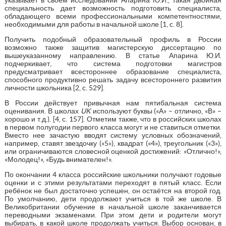
специальность дает возможность подготовить специалиста,
обладающего всеми профессиональными компетентностями,
необходимыми для работы в начальной школе [1, c. 8].
Получить подобный образовательный профиль в России
возможно также защитив магистерскую диссертацию по
вышеуказанному направлению. В статье Апарина Ю.И.
подчеркивает, что система подготовки магистров
предусматривает всестороннее образование специалиста,
способного продуктивно решать задачу всестороннего развития
личности школьника [2, c. 529].
В России действует привычная нам пятибальная система
оценивания. В школах
UK
используют буквы («А» – отлично, «В» –
хорошо и т.д.). [4, с. 157]. Отметим также, что в российских школах
в первом полугодии первого класса могут и не ставиться отметки.
Вместо нее зачастую вводят систему условных обозначений,
например, ставят звездочку («5»), квадрат («4»), треугольник («3»),
или ограничиваются словесной оценкой достижений: «Отлично!»,
«Молодец!», «Будь внимателен!».
По окончании 4 класса российские школьники получают годовые
оценки и с этими результатами переходят в пятый класс. Если
ребёнок не был достаточно успешен, он остаётся на второй год.
По умолчанию, дети продолжают учиться в той же школе. В
Великобритании обучение в начальной школе заканчивается
переводными экзаменами. При этом дети и родители могут
выбирать, в какой школе продолжать учиться. Выбор основан, в