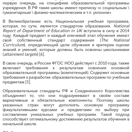
первую очередь, на специфике образовательной программы
учреждения. В РФ такие школы имеют приписку «с социальным \
гуманитарным \ физико-математическим и т.п. уклоном».
В Великобритании есть Национальная учебная программа,
которая, по сути, является стандартом образования.
National
Report of Department of Education in UK
вступила в силу в 2014
году. Каждый предмет и каждый ключевой этап обучения имеют
свой собственный стандарт содержания (
The National
Curriculum
), определяющий цели обучения и критерии оценки
знаний и умений, которые должны быть освоены школьниками
(
attainment targets
) [6].
В свою очередь, в России ФГОС НОО действует с 2010 года, также
включает требования к результатам освоения основной
образовательной программы (компетенций). Содержит основные
требования к разработке образовательных программ по учебным
предметам [5].
Образовательные стандарты РФ и Соединенного Королевства
объединяет то, что они подразумевают в своём составе
вариативные и обязательные компоненты. Поэтому школы
указанных стран могут дополнять основную программу
факультативными курсами и предметами по выбору при
составлении уникальных учебных программ. Такой подход
способствует оптимальному достижению результатов обучения в
начальной школе.