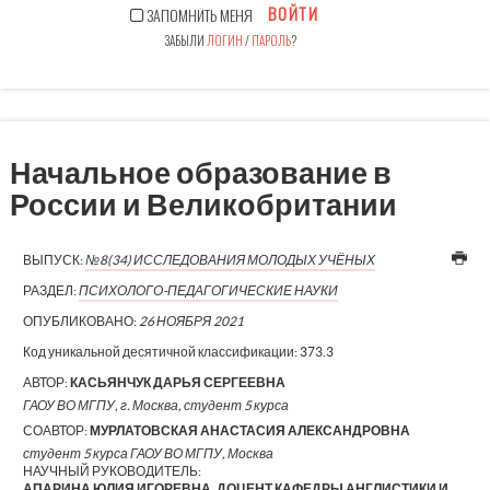
ВОЙТИ
ЗАПОМНИТЬ МЕНЯ
ЗАБЫЛИ
ЛОГИН
/
ПАРОЛЬ
?
Начальное образование в
России и Великобритании
ВЫПУСК:
№8(34) ИССЛЕДОВАНИЯ МОЛОДЫХ УЧЁНЫХ
РАЗДЕЛ:
ПСИХОЛОГО-ПЕДАГОГИЧЕСКИЕ НАУКИ
ОПУБЛИКОВАНО:
26 НОЯБРЯ 2021
Код уникальной десятичной классификации:
373.3
АВТОР:
КАСЬЯНЧУК ДАРЬЯ СЕРГЕЕВНА
ГАОУ ВО МГПУ, г. Москва, студент 5 курса
СОАВТОР:
МУРЛАТОВСКАЯ АНАСТАСИЯ АЛЕКСАНДРОВНА
студент 5 курса ГАОУ ВО МГПУ, Москва
НАУЧНЫЙ РУКОВОДИТЕЛЬ:
АПАРИНА ЮЛИЯ ИГОРЕВНА, ДОЦЕНТ КАФЕДРЫ АНГЛИСТИКИ И