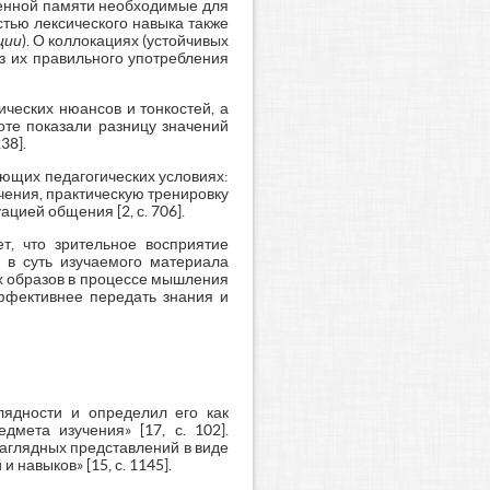
менной памяти необходимые для
стью лексического навыка также
ции
). О коллокациях (устойчивых
ез их правильного употребления
ческих нюансов и тонкостей, а
боте показали разницу значений
38].
ующих педагогических условиях:
чения, практическую тренировку
цией общения [2, с. 706].
т, что зрительное восприятие
ь в суть изучаемого материала
х образов в процессе мышления
эффективнее передать знания и
лядности и определил его как
мета изучения» [17, с. 102].
аглядных представлений в виде
навыков» [15, с. 1145].