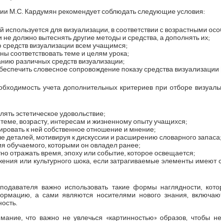
ции М.С. Кардумян рекомендует соблюдать следующие условия:
й используется для визуализации, в соответствии с возрастными ос
 не должно вытеснять другие методы и средства, а дополнять их;
 средств визуализации всем учащимся;
ны соответствовать теме и целям урока;
анию различных средств визуализации;
еспечить словесное сопровождение показу средства визуализации [7,
еобходимость учета дополнительных критериев при отборе визуальн
лять эстетическое удовольствие;
 теме, возрасту, интересам и жизненному опыту учащихся;
ровать к ней собственное отношение и мнение;
е деталей, мотивируя к дискуссии и расширению словарного запаса
ия обучаемого, которыми он овладел ранее;
но отражать время, эпоху или событие, которое освещается;
ения или культурного шока, если затрагиваемые элементы имеют с
подавателя важно использовать такие формы наглядности, кот
рмацию, а сами являются носителями нового знания, включаю
ость.
имание, что важно не увлечься «картинностью» образов, чтобы н