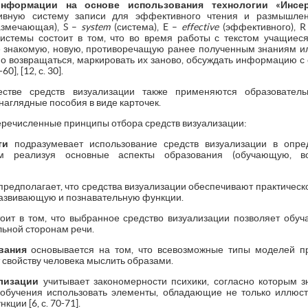
нформации на основе использования технологии «Инсерт
тивную систему записи для эффективного чтения и размышлен
змечающая), S –
system
(система), E –
effective
(эффективного), 
истемы состоит в том, что во время работы с текстом учащиес
знакомую, новую, противоречащую ранее полученным знаниям или
но возвращаться, маркировать их заново, обсуждать информацию с
-60], [12, с. 30].
стве средств визуализации также применяются образовател
аглядные пособия в виде карточек.
еречисленные принципы отбора средств визуализации:
ти
подразумевает использование средств визуализации в опре
м реализуя основные аспекты образования (обучающую, во
предполагает, что средства визуализации обеспечивают практическ
азвивающую и познавательную функции.
оит в том, что выбранное средство визуализации позволяет обуч
ьной сторонам речи.
вания
основывается на том, что всевозможные типы моделей п
 свойству человека мыслить образами.
лизации
учитывает закономерности психики, согласно которым з
 обучения использовать элементы, обладающие не только иллюс
ции [6, с. 70-71].