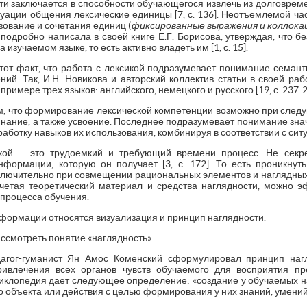
ти заключается в способности обучающегося извлечь из долговре
уации общения лексические единицы [7, с. 136]. Неотъемлемой ча
ование и сочетания единиц (
фиксированные выражения и коллока
подробно написала в своей книге Е.Г. Борисова, утверждая, что б
 изучаемом языке, то есть активно владеть им [1, с. 15].
тот факт, что работа с лексикой подразумевает понимание семанти
ий. Так, И.Н. Новикова и авторский коллектив статьи в своей ра
 примере трех языков: английского, немецкого и русского [19, с. 237-2
ом, что формирование лексической компетенции возможно при след
инание, а также усвоение. Последнее подразумевает понимание зна
аботку навыков их использования, комбинируя в соответствии с ситуа
ой – это трудоемкий и требующий времени процесс. Не секре
формации, которую он получает [3, с. 172]. То есть проникнут
лючительно при совмещении рациональных элементов и наглядны
 сочетая теоретический материал и средства наглядности, можно 
 процесса обучения.
формации относятся визуализация и принцип наглядности.
смотреть понятие «наглядность».
агог-гуманист Ян Амос Коменский сформулировал принцип наг
ивлечения всех органов чувств обучаемого для восприятия пред
циклопедия дает следующее определение: «создание у обучаемых н
 объекта или действия с целью формирования у них знаний, умений и 