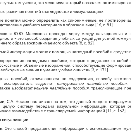
ультатом учения, это механизм, который позволяет оптимизировать 
е различия понятий «наглядность» и «визуализация».
ные понятия можно определить как синонимичные, не противоречащи
тавление учебного материала в образном виде [16, с. 81].
ленко и Ю.Ю. Маслякова проводят черту между наглядностью и в
лядности – это способ создания учебных ситуаций для устной коммун
него образа воспринимаемого объекта [8, с. 82].
емой информации можно с помощью наглядный пособий и средств в
определение наглядным пособиям, которые «представляют собой
лоскостные и объемные изображения, способствующие формирован
еобходимые знания и умения у обучающихся» [3, с. 171].
дных пособий, отличающихся по содержанию, способу изготовл
й исследователь выделяет
натуральные наглядные пособия
,
 также
изобразительные наглядные пособия
, транслирующие пр
ии, С.А. Носков настаивает на том, что данный концепт подразум
я целую систему передачи визуальной информации, которая ре
тивное взаимодействие с транслируемой информацией [11, с. 163].
 визуализации.
я
. Это способ представления информации с использованием мул