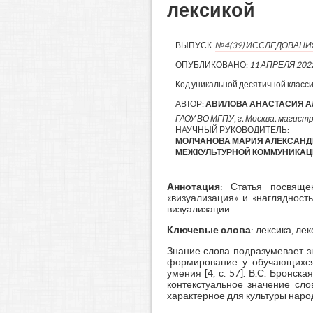
лексикой
ВЫПУСК:
№4(39) ИССЛЕДОВАН
ОПУБЛИКОВАНО:
11 АПРЕЛЯ 202
Код уникальной десятичной класс
АВТОР:
АВИЛОВА АНАСТАСИЯ 
ГАОУ ВО МГПУ, г. Москва, магистр
НАУЧНЫЙ РУКОВОДИТЕЛЬ:
МОЛЧАНОВА МАРИЯ АЛЕКСАНДР
МЕЖКУЛЬТУРНОЙ КОММУНИКАЦИ
Аннотация
: Статья посвяще
«визуализация» и «наглядност
визуализации.
Ключевые слова
: лексика, ле
Знание слова подразумевает з
формирование у обучающихся
умения [4, с. 57]. В.С. Брон
контекстуальное значение сло
характерное для культуры народа