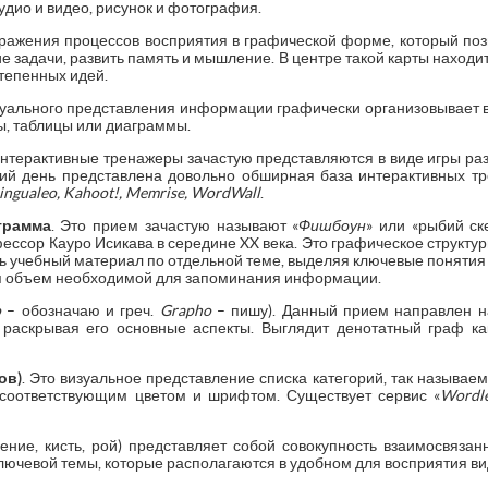
аудио и видео, рисунок и фотография.
ыражения процессов восприятия в графической форме, который поз
 задачи, развить память и мышление. В центре такой карты находитс
тепенных идей.
изуального представления информации графически организовывает 
ы, таблицы или диаграммы.
Интерактивные тренажеры зачастую представляются в виде игры ра
ий день представлена довольно обширная база интерактивных тр
Lingualeo, Kahoot!, Memrise, WordWall
.
грамма
. Это прием зачастую называют «
Фишбоун
» или «рыбий ск
офессор Кауро Исикава в середине XX века. Это графическое структ
ь учебный материал по отдельной теме, выделяя ключевые понятия 
я объем необходимой для запоминания информации.
o
– обозначаю и греч.
Grapho
– пишу). Данный прием направлен на
 раскрывая его основные аспекты. Выглядит денотатный граф ка
ов)
. Это визуальное представление списка категорий, так называемы
 соответствующим цветом и шрифтом. Существует сервис «
Wordl
ение, кисть, рой) представляет собой совокупность взаимосвяза
ючевой темы, которые располагаются в удобном для восприятия ви