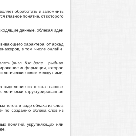
воляет обработать и запомнить
я главное понятие, от которого
входящие данные, облекая идеи
звивающего характера: от аркад
енажеров, в том числе онлайн-
елет» (англ.
fish bone
– рыбная
урирование информации, которое
и логические связи между ними,
 выделение из текста главных
к логически структурированная
х тегов, в виде облака из слов,
e
» по созданию облака слов из
нных понятий, укрупняющих или
де.