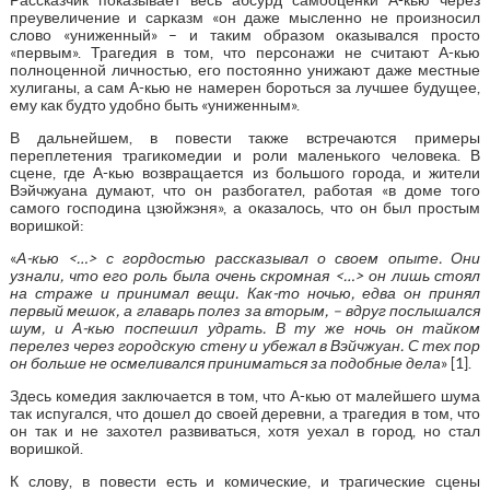
преувеличение и сарказм «он даже мысленно не произносил
слово «униженный» – и таким образом оказывался просто
«первым». Трагедия в том, что персонажи не считают А-кью
полноценной личностью, его постоянно унижают даже местные
хулиганы, а сам А-кью не намерен бороться за лучшее будущее,
ему как будто удобно быть «униженным».
В дальнейшем, в повести также встречаются примеры
переплетения трагикомедии и роли маленького человека. В
сцене, где А-кью возвращается из большого города, и жители
Вэйчжуана думают, что он разбогател, работая «в доме того
самого господина цзюйжэня», а оказалось, что он был простым
воришкой:
«
А-кью <…> с гордостью рассказывал о своем опыте. Они
узнали, что его роль была очень скромная <…> он лишь стоял
на страже и принимал вещи. Как-то ночью, едва он принял
первый мешок, а главарь полез за вторым, – вдруг послышался
шум, и А-кью поспешил удрать. В ту же ночь он тайком
перелез через городскую стену и убежал в Вэйчжуан. С тех пор
он больше не осмеливался приниматься за подобные дела
» [1].
Здесь комедия заключается в том, что А-кью от малейшего шума
так испугался, что дошел до своей деревни, а трагедия в том, что
он так и не захотел развиваться, хотя уехал в город, но стал
воришкой.
К слову, в повести есть и комические, и трагические сцены