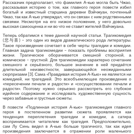
Рассказчик предполагает, что фамилия А-кью могла быть Чжао,
рассказывая историю о том, как главного героя повести избил
богатый и известный старшина деревни Вэйчжуан, почтенный
Чжао, так как А-кью утверждал, что он связан с ним родственными
связями. Несмотря на его низкое положение, у него довольно
высокая самооценка и ни во что не ставит жителей Вэйчжуана.
Теперь обратимся к теме данной научной статьи. Трагикомедия
(悲与喜) – это один из видов драматического рода литературы.
Такое произведение сочетает в себе черты трагедии и комедии.
Главная задача трагикомедии – показать проблемы восприятия
жизни. Трагическое оборачивается смешной стороной, а
комическое – грустной. Для трагикомедии характерно сочетание
смешного и серьёзного, большое значение в ней придаётся
длительной неизвестности, завершающейся неожиданными
сюрпризами [3]. Сама «Правдивая история А-Кью» не является ни
комедией, ни трагедией. Это всеобъемлющее произведение о
«пересечении печали и радости» и «сосуществовании печали и
радости». Поэтому нужно серьезно рассмотреть его глубокое
идейное содержание и исследовать художественную сущность
через забавные и грустные сюжеты.
В повести «Подлинная история А-кью» трагикомедия главного
героя в постепенном развитии сюжета проявляется как
тенденция переплетения трагедии и комедии, а сатира
воспринимается читателем как трагедия. Предположительно,
сам Лу Синь видел в А-кью больше трагичного, так как идея
произведения заключается в отражении роли маленького