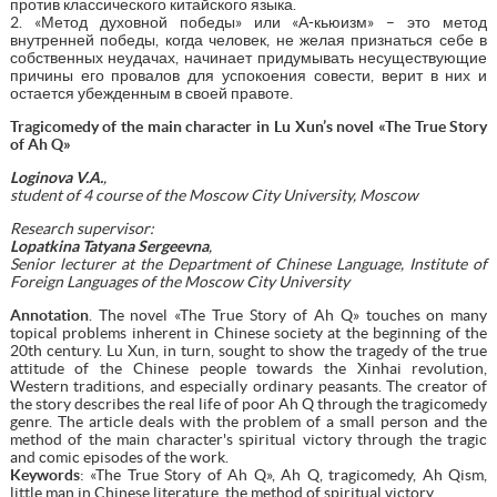
против классического китайского языка.
2. «Метод духовной победы» или «А-кьюизм» – это метод
внутренней победы, когда человек, не желая признаться себе в
собственных неудачах, начинает придумывать несуществующие
причины его провалов для успокоения совести, верит в них и
остается убежденным в своей правоте.
Tragicomedy of the main character in Lu Xun’s novel «The True Story
of Ah Q»
Loginova V.A.
,
student of 4 course of the Moscow City University, Moscow
Research supervisor:
Lopatkina Tatyana Sergeevna
,
Senior lecturer at the Department of Chinese Language, Institute of
Foreign Languages of the Moscow City University
Annotation
. The novel «The True Story of Ah Q» touches on many
topical problems inherent in Chinese society at the beginning of the
20th century. Lu Xun, in turn, sought to show the tragedy of the true
attitude of the Chinese people towards the Xinhai revolution,
Western traditions, and especially ordinary peasants. The creator of
the story describes the real life of poor Ah Q through the tragicomedy
genre. The article deals with the problem of a small person and the
method of the main character's spiritual victory through the tragic
and comic episodes of the work.
Keywords
: «The True Story of Ah Q», Ah Q, tragicomedy, Ah Qism,
little man in Chinese literature, the method of spiritual victory.