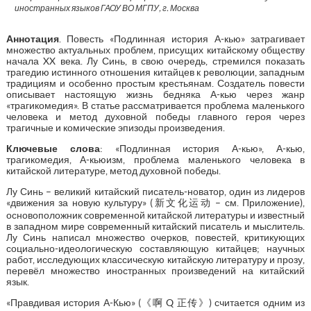
иностранных языков ГАОУ ВО МГПУ, г. Москва
Аннотация
. Повесть «Подлинная история А-кью» затрагивает
множество актуальных проблем, присущих китайскому обществу
начала XX века. Лу Синь, в свою очередь, стремился показать
трагедию истинного отношения китайцев к революции, западным
традициям и особенно простым крестьянам. Создатель повести
описывает настоящую жизнь бедняка А-кью через жанр
«трагикомедия». В статье рассматривается проблема маленького
человека и метод духовной победы главного героя через
трагичные и комические эпизоды произведения.
Ключевые слова
: «Подлинная история А-кью», А-кью,
трагикомедия, А-кьюизм, проблема маленького человека в
китайской литературе, метод духовной победы.
Лу Синь – великий китайский писатель-новатор, один из лидеров
«движения за новую культуру» (新文化运动 – см. Приложение),
основоположник современной китайской литературы и известный
в западном мире современный китайский писатель и мыслитель.
Лу Синь написал множество очерков, повестей, критикующих
социально-идеологическую составляющую китайцев; научных
работ, исследующих классическую китайскую литературу и прозу,
перевёл множество иностранных произведений на китайский
язык.
«Правдивая история А-Кью» (《啊 Q 正传》) считается одним из