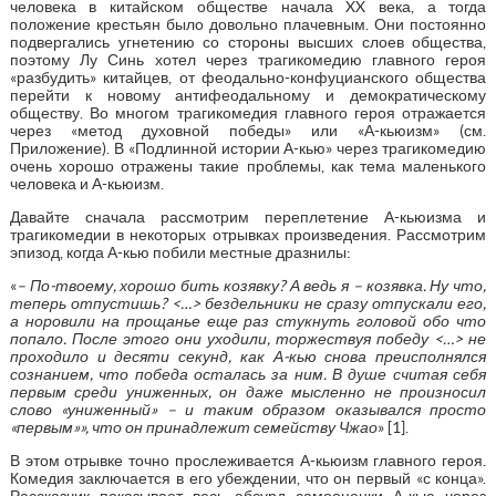
человека в китайском обществе начала XX века, а тогда
положение крестьян было довольно плачевным. Они постоянно
подвергались угнетению со стороны высших слоев общества,
поэтому Лу Синь хотел через трагикомедию главного героя
«разбудить» китайцев, от феодально-конфуцианского общества
перейти к новому антифеодальному и демократическому
обществу. Во многом трагикомедия главного героя отражается
через «метод духовной победы» или «А-кьюизм» (см.
Приложение). В «Подлинной истории А-кью» через трагикомедию
очень хорошо отражены такие проблемы, как тема маленького
человека и А-кьюизм.
Давайте сначала рассмотрим переплетение А-кьюизма и
трагикомедии в некоторых отрывках произведения. Рассмотрим
эпизод, когда А-кью побили местные дразнилы:
«
– По-твоему, хорошо бить козявку? А ведь я – козявка. Ну что,
теперь отпустишь? <…> бездельники не сразу отпускали его,
а норовили на прощанье еще раз стукнуть головой обо что
попало. После этого они уходили, торжествуя победу <…> не
проходило и десяти секунд, как А-кью снова преисполнялся
сознанием, что победа осталась за ним. В душе считая себя
первым среди униженных, он даже мысленно не произносил
слово «униженный» – и таким образом оказывался просто
«первым»», что он принадлежит семейству Чжао
» [1].
В этом отрывке точно прослеживается А-кьюизм главного героя.
Комедия заключается в его убеждении, что он первый «с конца».
Рассказчик показывает весь абсурд самооценки А-кью через