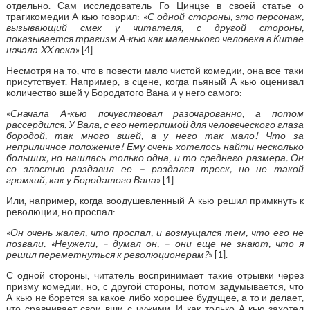
отдельно. Сам исследователь Го Цинцзе в своей статье о
трагикомедии А-кью говорил: «
С одной стороны, это персонаж,
вызывающий смех у читателя, с другой стороны,
показывается трагизм А-кью как маленького человека в Китае
начала XX века
» [4].
Несмотря на то, что в повести мало чистой комедии, она все-таки
присутствует. Например, в сцене, когда пьяный А-кью оценивал
количество вшей у Бородатого Вана и у него самого:
«
Сначала А-кью почувствовал разочарованно, а потом
рассердился. У Вала, с его нетерпимой для человеческого глаза
бородой, так много вшей, а у него так мало! Что за
неприличное положение! Ему очень хотелось найти несколько
больших, но нашлась только одна, и то среднего размера. Он
со злостью раздавил ее – раздался треск, но не такой
громкий, как у Бородатого Вана
» [1].
Или, например, когда воодушевленный А-кью решил примкнуть к
революции, но проспал:
«
Он очень жалел, что проспал, и возмущался тем, что его не
позвали. «Неужели, – думал он, – они еще не знают, что я
решил переметнуться к революционерам?
» [1].
С одной стороны, читатель воспринимает такие отрывки через
призму комедии, но, с другой стороны, потом задумывается, что
А-кью не борется за какое-либо хорошее будущее, а то и делает,
что сравнивает свои вши с чужими. И как только А-кью захотел