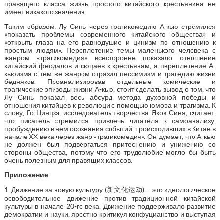
правящего класса жизнь простого китайского крестьянина не
имеет никакого значения.
Таким образом, Лу Синь через трагикомедию А-кью стремился
«показать проблемы современного китайского общества» и
«открыть глаза на его равнодушие и цинизм по отношению к
простым людям». Переплетение темы маленького человека с
жанром «трагикомедия» всесторонне показало отношение
китайский феодалов и сюцаев к крестьянам, а переплетение А-
кьюизма с тем же жанром отразил пессимизм и трагедию жизни
бедняков. Проанализировав отдельные комические и
трагические эпизоды жизни А-кью, стоит сделать вывод о том, что
Лу Синь показал весь абсурд метода духовной победы и
отношения китайцев к революци с помощью юмора и трагизма. К
слову, Го Цинцзэ, исследователь творчества Яков Синя, считает,
что писатель стремился привлечь читателя к самоанализу,
пробуждению в нем осознания событий, происходивших в Китае в
начале XX века через жанр «трагикомедия». Он думает, что А-кью
не должен был подвергаться притеснению и унижению со
стороны общества, потому что его трудолюбие могло бы быть
очень полезным для правящих классов.
Приложение
1. Движение за новую культуру (新文化运动) – это идеологическое
освободительное движение против традиционной китайской
культуры в начале 20-го века. Движение поддерживало развитие
демократии и науки, яростно критикуя конфуцианство и выступая