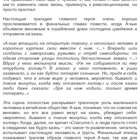
как-то изменить свою жизнь, примкнуть к революционерам, он
просто проспал.
Настоящая трагедия главного героя очень хорошо
прослеживается в финальных главах повести, когда А-кью
объявили виновным в ограблении дома господина цзюйжэня и
отправили на казнь:
«
А-кью втащили на открытую повозку, и несколько человек в
коротких куртках сели вместе с ним. <…> Впереди шли
солдаты с заморскими ружьями и отряд самообороны; по
обеим сторонам улицы толпились бесчисленные зеваки <…>
Вдруг у него мелькнула мысль: «Уж не собираются ли ему
отрубить голову?» В глазах у него потемнело, в ушах
зазвенело, и он как будто потерял сознание. Но, придя в себя,
подумал, что в этом мире у человека, вероятно, бывают и
такие минуты, когда ему отсекают голову.» и после казни
люди даже сказали: «Зря за ним ходили, только время
потеряли…
».
Эта сцена полностью раскрывает трагичную роль маленького
человека в китайском обществе. А-кью, понимая, что он совсем не
виновен, но его все равно везут на казнь, убеждает себя:
«
вероятно, бывают и такие минуты, когда ему отсекают
голову
». Когда, далее, он кричит «
Спасите!
», а люди просто стоят
в ожидании, как будто казнь – это какое-то развлечение, читатель
испытывает настоящую ненависть и грусть. Финальный эпизод
показывает трагизм образа главного героя А-кью, так как для