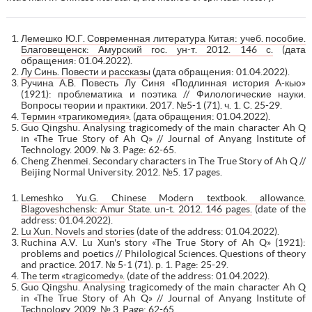
Л
емешко Ю.Г. Современная литература Китая: учеб. пособие.
Благовещенск: Амурский гос. ун-т. 2012. 146 с.
(дата
обращения: 01.04.2022).
Лу Синь. Повести и рассказы
(дата обращения: 01.04.2022).
Ручина А.В. Повесть Лу Синя «Подлинная история А-кью»
(1921): проблематика и поэтика // Филологические науки.
Вопросы теории и практики. 2017. №5-1 (71). ч. 1. С. 25-29.
Термин «трагикомедия».
(дата обращения: 01.04.2022).
Guo Qingshu. Analysing tragicomedy of the main character Ah Q
in «The True Story of Ah Q» // Journal of Anyang Institute of
Technology. 2009. № 3. Page: 62-65.
Cheng Zhenmei. Secondary characters in The True Story of Ah Q //
Beijing Normal University. 2012. №5. 17 pages.
Lemeshko Yu.G. Chinese Modern textbook. allowance.
Blagoveshchensk: Amur State. un-t. 2012. 146 pages.
(date of the
address: 01.04.2022).
Lu Xun. Novels and stories
(date of the address: 01.04.2022).
Ruchina A.V. Lu Xun's story «The True Story of Ah Q» (1921):
problems and poetics // Philological Sciences. Questions of theory
and practice. 2017. № 5-1 (71). p. 1. Page: 25-29.
The term «tragicomedy».
(date of the address: 01.04.2022).
Guo Qingshu. Analysing tragicomedy of the main character Ah Q
in «The True Story of Ah Q» // Journal of Anyang Institute of
Technology. 2009. № 3. Page: 62-65.