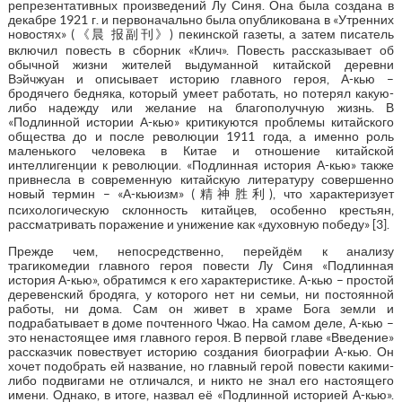
репрезентативных произведений Лу Синя. Она была создана в
декабре 1921 г. и первоначально была опубликована в «Утренних
новостях» (《晨 报副刊》) пекинской газеты, а затем писатель
включил повесть в сборник «Клич». Повесть рассказывает об
обычной жизни жителей выдуманной китайской деревни
Вэйчжуан и описывает историю главного героя, А-кью –
бродячего бедняка, который умеет работать, но потерял какую-
либо надежду или желание на благополучную жизнь. В
«Подлинной истории А-кью» критикуются проблемы китайского
общества до и после революции 1911 года, а именно роль
маленького человека в Китае и отношение китайской
интеллигенции к революции. «Подлинная история А-кью» также
привнесла в современную китайскую литературу совершенно
новый термин – «А-кьюизм» (精神胜利), что характеризует
психологическую склонность китайцев, особенно крестьян,
рассматривать поражение и унижение как «духовную победу» [3].
Прежде чем, непосредственно, перейдём к анализу
трагикомедии главного героя повести Лу Синя «Подлинная
история А-кью», обратимся к его характеристике. А-кью – простой
деревенский бродяга, у которого нет ни семьи, ни постоянной
работы, ни дома. Сам он живет в храме Бога земли и
подрабатывает в доме почтенного Чжао. На самом деле, А-кью –
это ненастоящее имя главного героя. В первой главе «Введение»
рассказчик повествует историю создания биографии А-кью. Он
хочет подобрать ей название, но главный герой повести какими-
либо подвигами не отличался, и никто не знал его настоящего
имени. Однако, в итоге, назвал её «Подлинной историей А-кью».