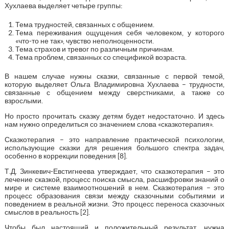
Хухлаева выделяет четыре группы:
Тема трудностей, связанных с общением.
Тема переживания ощущения себя человеком, у которого
«что-то не так», чувство неполноценности.
Тема страхов и тревог по различным причинам.
Тема проблем, связанных со спецификой возраста.
В нашем случае нужны сказки, связанные с первой темой,
которую выделяет Ольга Владимировна Хухлаева – трудности,
связанные с общением между сверстниками, а также со
взрослыми.
Но просто прочитать сказку детям будет недостаточно. И здесь
нам нужно определиться со значением слова «сказкотерапия».
Сказкотерапия – это направление практической психологии,
использующие сказки для решения большого спектра задач,
особенно в коррекции поведения [8].
Т.Д. Зинкевич-Евстигнеева утверждает, что сказкотерапия – это
лечение сказкой, процесс поиска смысла, расшифровки знаний о
мире и системе взаимоотношений в нем. Сказкотерапия – это
процесс образования связи между сказочными событиями и
поведением в реальной жизни. Это процесс переноса сказочных
смыслов в реальность [2].
Чтобы был настоящий и положительный результат, нужна