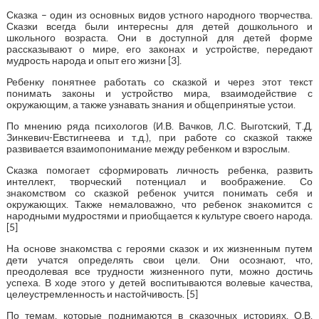
Сказка – один из основных видов устного народного творчества.
Сказки всегда были интересны для детей дошкольного и
школьного возраста. Они в доступной для детей форме
рассказывают о мире, его законах и устройстве, передают
мудрость народа и опыт его жизни [3].
Ребенку понятнее работать со сказкой и через этот текст
понимать законы и устройство мира, взаимодействие с
окружающим, а также узнавать знания и общепринятые устои.
По мнению ряда психологов (И.В. Вачков, Л.С. Выготский, Т.Д.
Зинкевич-Евстигнеева и т.д.), при работе со сказкой также
развивается взаимопонимание между ребенком и взрослым.
Сказка помогает сформировать личность ребенка, развить
интеллект, творческий потенциал и воображение. Со
знакомством со сказкой ребенок учится понимать себя и
окружающих. Также немаловажно, что ребенок знакомится с
народными мудростями и приобщается к культуре своего народа.
[5]
На основе знакомства с героями сказок и их жизненным путем
дети учатся определять свои цели. Они осознают, что,
преодолевая все трудности жизненного пути, можно достичь
успеха. В ходе этого у детей воспитываются волевые качества,
целеустремленность и настойчивость. [5]
По темам, которые поднимаются в сказочных историях, О.В.