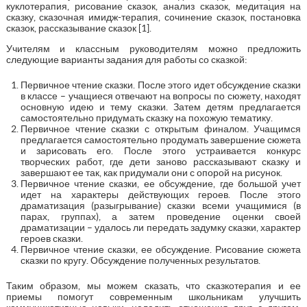
куклотерапия, рисование сказок, анализ сказок, медитация на
сказку, сказочная имидж-терапия, сочинение сказок, постановка
сказок, рассказывание сказок [1].
Учителям и классным руководителям можно предложить
следующие варианты задания для работы со сказкой:
Первичное чтение сказки. После этого идет обсуждение сказки
в классе – учащиеся отвечают на вопросы по сюжету, находят
основную идею и тему сказки. Затем детям предлагается
самостоятельно придумать сказку на похожую тематику.
Первичное чтение сказки с открытым финалом. Учащимся
предлагается самостоятельно продумать завершение сюжета
и зарисовать его. После этого устраивается конкурс
творческих работ, где дети заново рассказывают сказку и
завершают ее так, как придумали они с опорой на рисунок.
Первичное чтение сказки, ее обсуждение, где большой учет
идет на характеры действующих героев. После этого
драматизация (разыгрывание) сказки всеми учащимися (в
парах, группах), а затем проведение оценки своей
драматизации – удалось ли передать задумку сказки, характер
героев сказки.
Первичное чтение сказки, ее обсуждение. Рисование сюжета
сказки по кругу. Обсуждение полученных результатов.
Таким образом, мы можем сказать, что сказкотерапия и ее
приемы помогут современным школьникам улучшить