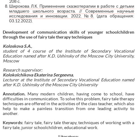
208 с.
Широкова Л.К. Применение сказкотерапии в работе с детьми
младшего школьного возраста. // Современные научные
исследования и инновации. 2022. №8.
(дата обращения:
03.12.2022).
Development of communication skills of younger schoolchildren
through the use of fairy tale therapy techniques
Koloskova S.A.
,
student of 4 course of the Institute of Secondary Vocational
Education named after K.D. Ushinsky of the Moscow City University,
Moscow
Research supervisor:
Kolokolchikova Ekaterina Sergeevna
,
Lecturer at the Institute of Secondary Vocational Education named
after K.D. Ushinsky of the Moscow City University
А
nnotation.
Many modern children, having come to school, have
difficulties in communication. To solve this problem, fairy tale therapy
techniques are offered in the activities of the class teacher, which also
help to make a painless transition from one leading activity to
another.
Keywords
:
fairy tale, fairy tale therapy, techniques of working with a
fairy tale, junior schoolchildren, educational work.
Literature: