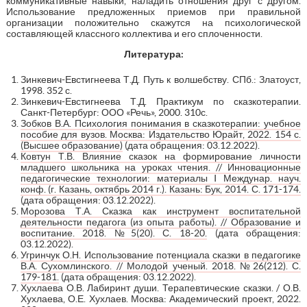
коммуникативные навыки, наладить отношения друг с другом.
Использование предложенных приемов при правильной
организации положительно скажутся на психологической
составляющей классного коллектива и его сплоченности.
Литература:
Зинкевич-Евстигнеева Т.Д. Путь к волшебству. СПб.: Златоуст,
1998. 352 с.
Зинкевич-Евстигнеева Т.Д. Практикум по сказкотерапии.
Санкт-Петербург: ООО «Речь», 2000. 310с.
Зобков В.А. Психология понимания в сказкотерапии: учебное
пособие для вузов. Москва: Издательство Юрайт, 2022. 154 с.
(Высшее образование)
(дата обращения: 03.12.2022).
Ковтун Т.В. Влияние сказок на формирование личности
младшего школьника на уроках чтения. // Инновационные
педагогические технологии: материалы I Междунар. науч.
конф. (г. Казань, октябрь 2014 г.). Казань: Бук, 2014. С. 171-174.
(дата обращения: 03.12.2022).
Морозова Т.А. Сказка как инструмент воспитательной
деятельности педагога (из опыта работы). // Образование и
воспитание. 2018. №5(20). С. 18-20.
(дата обращения:
03.12.2022).
Угринчук О.Н. Использование потенциала сказки в педагогике
В.А. Сухомлинского. // Молодой ученый. 2018. №26(212). С.
179-181.
(дата обращения: 03.12.2022).
Хухлаева О.В. Лабиринт души. Терапевтические сказки. / О.В.
Хухлаева, О.Е. Хухлаев. Москва: Академический проект, 2022.