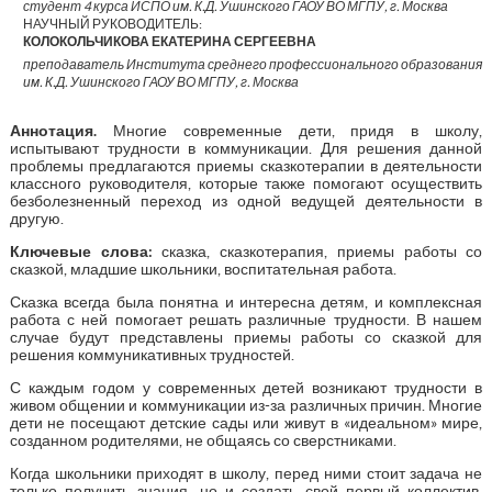
студент 4 курса ИСПО им. К.Д. Ушинского ГАОУ ВО МГПУ, г. Москва
НАУЧНЫЙ РУКОВОДИТЕЛЬ:
КОЛОКОЛЬЧИКОВА ЕКАТЕРИНА СЕРГЕЕВНА
преподаватель Института среднего профессионального образования
им. К.Д. Ушинского ГАОУ ВО МГПУ, г. Москва
Аннотация.
Многие современные дети, придя в школу,
испытывают трудности в коммуникации. Для решения данной
проблемы предлагаются приемы сказкотерапии в деятельности
классного руководителя, которые также помогают осуществить
безболезненный переход из одной ведущей деятельности в
другую.
Ключевые слова:
сказка, сказкотерапия, приемы работы со
сказкой, младшие школьники, воспитательная работа.
Сказка всегда была понятна и интересна детям, и комплексная
работа с ней помогает решать различные трудности. В нашем
случае будут представлены приемы работы со сказкой для
решения коммуникативных трудностей.
С каждым годом у современных детей возникают трудности в
живом общении и коммуникации из-за различных причин. Многие
дети не посещают детские сады или живут в «идеальном» мире,
созданном родителями, не общаясь со сверстниками.
Когда школьники приходят в школу, перед ними стоит задача не
только получить знания, но и создать свой первый коллектив,