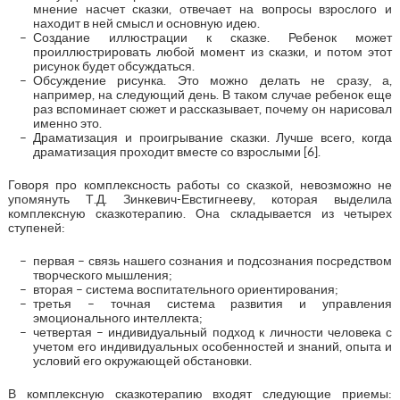
мнение насчет сказки, отвечает на вопросы взрослого и
находит в ней смысл и основную идею.
Создание иллюстрации к сказке. Ребенок может
проиллюстрировать любой момент из сказки, и потом этот
рисунок будет обсуждаться.
Обсуждение рисунка. Это можно делать не сразу, а,
например, на следующий день. В таком случае ребенок еще
раз вспоминает сюжет и рассказывает, почему он нарисовал
именно это.
Драматизация и проигрывание сказки. Лучше всего, когда
драматизация проходит вместе со взрослыми [6].
Говоря про комплексность работы со сказкой, невозможно не
упомянуть Т.Д. Зинкевич-Евстигнееву, которая выделила
комплексную сказкотерапию. Она складывается из четырех
ступеней:
первая – связь нашего сознания и подсознания посредством
творческого мышления;
вторая – система воспитательного ориентирования;
третья – точная система развития и управления
эмоционального интеллекта;
четвертая – индивидуальный подход к личности человека с
учетом его индивидуальных особенностей и знаний, опыта и
условий его окружающей обстановки.
В комплексную сказкотерапию входят следующие приемы: