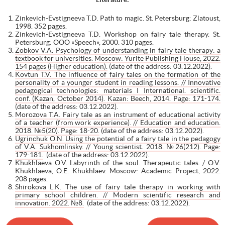
Zinkevich-Evstigneeva T.D. Path to magic. St. Petersburg: Zlatoust,
1998. 352 pages.
Zinkevich-Evstigneeva T.D. Workshop on fairy tale therapy. St.
Petersburg: OOO «Speech», 2000. 310 pages.
Zobkov V.A. Psychology of understanding in fairy tale therapy: a
textbook for universities. Moscow: Yurite Publishing House, 2022.
154 pages (Higher education).
(date of the address: 03.12.2022).
Kovtun T.V. The influence of fairy tales on the formation of the
personality of a younger student in reading lessons. // Innovative
pedagogical technologies: materials I International. scientific.
conf. (Kazan, October 2014). Kazan: Beech, 2014. Page: 171-174.
(date of the address: 03.12.2022).
Morozova T.A. Fairy tale as an instrument of educational activity
of a teacher (from work experience). // Education and education.
2018. №5(20). Page: 18-20.
(date of the address: 03.12.2022).
Ugrinchuk O.N. Using the potential of a fairy tale in the pedagogy
of V.A. Sukhomlinsky. // Young scientist. 2018. №26(212). Page:
179-181.
(date of the address: 03.12.2022).
Khukhlaeva O.V. Labyrinth of the soul. Therapeutic tales. / O.V.
Khukhlaeva, O.E. Khukhlaev. Moscow: Academic Project, 2022.
208 pages.
Shirokova L.K. The use of fairy tale therapy in working with
primary school children. // Modern scientific research and
innovation. 2022. №8.
(date of the address: 03.12.2022).