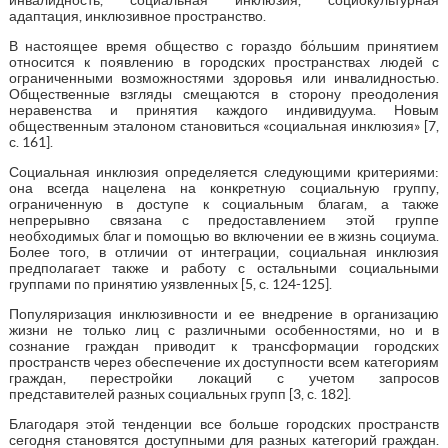
адаптация, инклюзивное пространство.
В настоящее время общество с гораздо бо́льшим принятием
относится к появлению в городских пространствах людей с
ограниченными возможностями здоровья или инвалидностью.
Общественные взгляды смещаются в сторону преодоления
неравенства и принятия каждого индивидуума. Новым
общественным эталоном становиться «социальная инклюзия» [7,
с. 161].
Социальная инклюзия определяется следующими критериями:
она всегда нацелена на конкретную социальную группу,
ограниченную в доступе к социальным благам, а также
непрерывно связана с предоставлением этой группе
необходимых благ и помощью во включении ее в жизнь социума.
Более того, в отличии от интеграции, социальная инклюзия
предполагает также и работу с остальными социальными
группами по принятию уязвленных [5, с. 124-125].
Популяризация инклюзивности и ее внедрение в организацию
жизни не только лиц с различными особенностями, но и в
сознание граждан приводит к трансформации городских
пространств через обеспечение их доступности всем категориям
граждан, перестройки локаций с учетом запросов
представителей разных социальных групп [3, с. 182].
Благодаря этой тенденции все больше городских пространств
сегодня становятся доступными для разных категорий граждан.