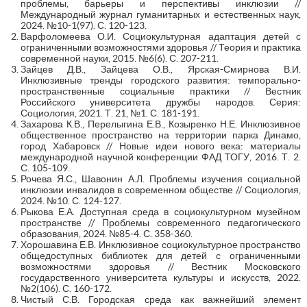
проблемы, барьеры и перспективы инклюзии //
Международный журнал гуманитарных и естественных наук,
2024. №10-1(97). С. 120-123.
Варфоломеева О.И. Социокультурная адаптация детей с
ограниченными возможностями здоровья // Теория и практика
современной науки, 2015. №6(6). С. 207-211.
Зайцев Д.В., Зайцева О.В., Ярская-Смирнова В.И.
Инклюзивные тренды городского развития: темпорально-
пространственные социальные практики // Вестник
Российского университета дружбы народов. Серия:
Социология, 2021. Т. 21, №1. С. 181-191.
Захарова К.В., Перелыгина Е.В., Козыренко Н.Е. Инклюзивное
общественное пространство на территории парка Динамо,
город Хабаровск // Новые идеи нового века: материалы
международной научной конференции ФАД ТОГУ, 2016. Т. 2.
С. 105-109.
Рочева Я.С., Шавонин А.Л. Проблемы изучения социальной
инклюзии инвалидов в современном обществе // Социология,
2024. №10. С. 124-127.
Рыкова Е.А. Доступная среда в социокультурном музейном
пространстве // Проблемы современного педагогического
образования, 2024. №85-4. С. 358-360.
Хорошавина Е.В. Инклюзивное социокультурное пространство
общедоступных библиотек для детей с ограниченными
возможностями здоровья // Вестник Московского
государственного университета культуры и искусств, 2022.
№2(106). С. 160-172.
Чистый С.В. Городская среда как важнейший элемент