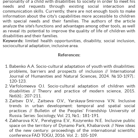
personality of a child with disabilities to society in order to meet his
needs and requests through existing social interaction and
communication skills. Currently, there are not enough tools to make
information about the city's capabilities more accessible to children
with special needs and their families. The authors of the article
analyze the site's functions and advantages among other tools, as well
as reveal its potential to improve the quality of life of children with
disabilities and their families.
Keywords:
limited health opportunities, disability, social inclusion,
sociocultural adaptation, inclusive area.
References:
Babenko A.A. Socio-cultural adaptation of youth with disabilities:
problems, barriers and prospects of inclusion // International
Journal of Humanities and Natural Sciences, 2024. №10-1(97).:
120-123.
Varfolomeeva O.I. Socio-cultural adaptation of children with
disabilities // Theory and practice of modern science, 2015.
№6(6).: 207-211.
Zaitsev D.V., Zaitseva O.V., Yarskaya-Smirnova V.N. Inclusive
trends in urban development: temporal and spatial social
practices // Bulletin of the Peoples' Friendship University of
Russia. Series: Sociology, Vol. 21, №1.: 181-191.
Zakharova K.V., Perelygina E.V., Kozyrenko N.E. Inclusive public
space on the territory of Dynamo Park, Khabarovsk // New ideas
of the new century: proceedings of the international scientific
conference FAD TOGU, 2016. Vol. 2.: 105-109.