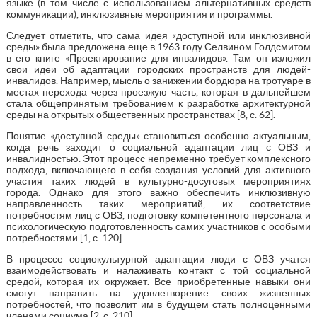
языке (в том числе с использованием альтернативных средств
коммуникации), инклюзивные мероприятия и программы.
Следует отметить, что сама идея «доступной или инклюзивной
среды» была предложена еще в 1963 году Селвином Голдсмитом
в его книге «Проектирование для инвалидов». Там он изложил
свои идеи об адаптации городских пространств для людей-
инвалидов. Например, мысль о занижении бордюра на тротуаре в
местах перехода через проезжую часть, которая в дальнейшем
стала общепринятым требованием к разработке архитектурной
среды на открытых общественных пространствах [8, с. 62].
Понятие «доступной среды» становиться особенно актуальным,
когда речь заходит о социальной адаптации лиц с ОВЗ и
инвалидностью. Этот процесс непременно требует комплексного
подхода, включающего в себя создания условий для активного
участия таких людей в культурно-досуговых мероприятиях
города. Однако для этого важно обеспечить инклюзивную
направленность таких мероприятий, их соответствие
потребностям лиц с ОВЗ, подготовку компетентного персонала и
психологическую подготовленность самих участников с особыми
потребностями [1, с. 120].
В процессе социокультурной адаптации люди с ОВЗ учатся
взаимодействовать и налаживать контакт с той социальной
средой, которая их окружает. Все приобретенные навыки они
смогут направить на удовлетворение своих жизненных
потребностей, что позволит им в будущем стать полноценными
членами социума [2, с. 210].