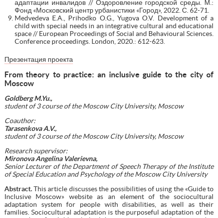
адаптации инвалидов // Оздоровление городской среды. М.:
Фонд «Московский центр урбанистики «Город», 2022. С. 62-71.
Medvedeva E.A., Prihodko O.G., Yugova O.V. Development of a
child with special needs in an integrative cultural and educational
space // European Proceedings of Social and Behavioural Sciences.
Conference proceedings. London, 2020.: 612-623.
Презентация проекта
From theory to practice: an inclusive guide to the city of
Moscow
Goldberg M.Yu.,
student of 3 course of the Moscow City University, Moscow
Coauthor:
Tarasenkova A.V.,
student of 3 course of the Moscow City University, Moscow
Research supervisor:
Mironova Angelina Valerievna,
Senior Lecturer of the Department of Speech Therapy of the Institute
of Special Education and Psychology of the Moscow City University
Abstract.
This article discusses the possibilities of using the «Guide to
Inclusive Moscow» website as an element of the sociocultural
adaptation system for people with disabilities, as well as their
families. Sociocultural adaptation is the purposeful adaptation of the