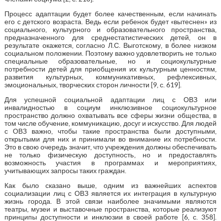
Процесс адаптации будет более качественным, если начинать
его с детского возраста. Ведь если ребенок будет «вытеснен» из
социального, культурного и образовательного пространства,
предназначенного для среднестатистических детей, он в
результате окажется, согласно Л.С. Выготскому, в более низком
социальном положении. Поэтому важно удовлетворить не только
специальные образовательные, но и социокультурные
потребности детей для приобщения их культурным ценностям,
развития культурных, коммуникативных, рефлексивных,
эмоциональных, творческих сторон личности [9, с. 619].
Для успешной социальной адаптации лиц с ОВЗ или
инвалидностью в социум инклюзивное социокультурное
пространство должно охватывать все сферы жизни общества, в
том числе обучение, коммуникацию, досуг и искусство. Для людей
с ОВЗ важно, чтобы такие пространства были доступными,
открытыми для них и принимали во внимание их потребности.
Это в свою очередь значит, что учреждения должны обеспечивать
не только физическую доступность, но и предоставлять
возможность участия в программах и мероприятиях,
учитывающих запросы таких граждан.
Как было сказано выше, одним из важнейших аспектов
социализации лиц с ОВЗ является их интеграция в культурную
жизнь города. В этой связи наиболее значимыми являются
театры, музеи и выставочные пространства, которые реализуют
принципы доступности и инклюзии в своей работе [6, с. 358].