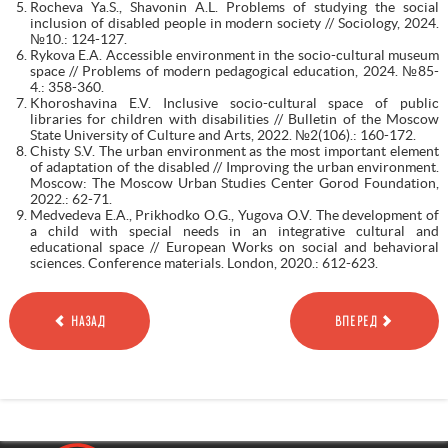
Rocheva Ya.S., Shavonin A.L. Problems of studying the social
inclusion of disabled people in modern society // Sociology, 2024.
№10.: 124-127.
Rykova E.A. Accessible environment in the socio-cultural museum
space // Problems of modern pedagogical education, 2024. №85-
4.: 358-360.
Khoroshavina E.V. Inclusive socio-cultural space of public
libraries for children with disabilities // Bulletin of the Moscow
State University of Culture and Arts, 2022. №2(106).: 160-172.
Chisty S.V. The urban environment as the most important element
of adaptation of the disabled // Improving the urban environment.
Moscow: The Moscow Urban Studies Center Gorod Foundation,
2022.: 62-71.
Medvedeva E.A., Prikhodko O.G., Yugova O.V. The development of
a child with special needs in an integrative cultural and
educational space // European Works on social and behavioral
sciences. Conference materials. London, 2020.: 612-623.
НАЗАД
ВПЕРЕД