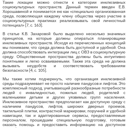
Такие локации можно отнести к категории инклюзивных
социокультурных пространств. Данный термин введен Е.В.
Хорошавиной и понимается ею как «специально организованная
среда, позволяющая каждому члену общества через участие в
социокультурных практиках реализовывать свой личностный
потенциал» [7, с. 163].
В статье К.В. Захаровой было выделено несколько значимых
принципов, на которые должны опираться планировщики
инклюзивных пространств. Исходя из перечисленных концепций
мы понимаем, что среда должна быть доступной и удобной. Она
должна способствовать интеграции лиц с ОВЗ в социокультурную
среду. Общественные пространства должны быть интуитивно
понятными и легко осваиваемыми. Также эта среда не должна
вызывать неудобств и соответствовать требованиям
безопасности [4, с. 105].
Мы также хотим подчеркнуть, что организация инклюзивной
среды подразумевает не просто наличие пандусов и лифтов. Это
комплексный подход, учитывающий разнообразные потребности
людей с инвалидностью, пожилых людей, родителей с
маленькими детьми и других уязвимых групп населения.
Инклюзивное пространство предполагает как доступную среду с
наличием пандусов, лифтов, широких дверных проемов,
тактильной плитки, контрастной маркировки, поручней и удобной
навигации, так и адаптированные сервисы, предоставляемые
персоналом, прошедшим специальную подготовку, готовым
оказать помощь и предоставить информацию на доступном