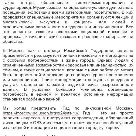
Такие театры, обеспечивают тифлокомментирование и
сурдоперевод. Музеи создают специальные условия для равного
посещения экспозиций всеми категориями посетителей. В них
проводятся специальные мероприятия и организуются лекции и
мастер-классы, экскурсии и концерты для людей с
ограниченными возможностями здоровья и инвалидностью. Все
это является важными аспектами социальной инклюзии и
процесса включения таких граждан в различные сферы жизни
общества.
В Москве, как в столице Российской Федерации, активно
применяется и реализуется принцип инклюзии и интеграции лиц
с особыми потребностями в жизнь города. Однако людям с
ограниченными возможностями здоровья или инвалидностью, их
семьям, а также специалистам, которые с ними работают, может
быть непросто найти подходяще социокультурное пространство
или мероприятие. Поиск информации о доступных ресурсах и
услугах становится сложной задачей из-за разрозненности
данных. В условиях большого количества организаций
потребность в едином и понятном источнике информации
становится особенно важной.
Мы хотим представить «Гид по инклюзивной Москве»:
https://moscowinclusion.bitrix24site.ru/
. Гид – это не просто
перечень адресов, а инструмент сопровождения, облегчающий
жизнь лицам с ОВЗ и их семьям, в то же время способствующий
их активной интеграции и социализации в городскую среду.