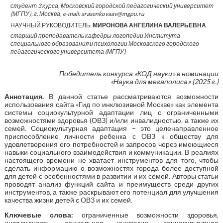
студент 3 курса, Московский городской педагогический университет
(МГПУ), г. Москва, e-mail: arasenkovaav@mgpu.ru
НАУЧНЫЙ РУКОВОДИТЕЛЬ:
МИРОНОВА АНГЕЛИНА ВАЛЕРЬЕВНА
старший преподаватель кафедры логопедии Института
специального образования и психологии Московского городского
педагогического университета (МГПУ)
Победитель конкурса «КОД науки» в номинации
«Наука для мегаполиса» (2025 г.)
Аннотация.
В данной статье рассматриваются возможности
использования сайта «Гид по инклюзивной Москве» как элемента
системы социокультурной адаптации лиц с ограниченными
возможностями здоровья (ОВЗ) и/или инвалидностью, а также их
семей. Социокультурная адаптация – это целенаправленное
приспособление личности ребенка с ОВЗ к обществу для
удовлетворения его потребностей и запросов через имеющиеся
навыки социального взаимодействия и коммуникации. В реалиях
настоящего времени не хватает инструментов для того, чтобы
сделать информацию о возможностях города более доступной
для детей с особенностями в развитии и их семей. Авторы статьи
проводят анализ функций сайта и преимуществ среди других
инструментов, а также раскрывают его потенциал для улучшения
качества жизни детей с ОВЗ и их семей.
Ключевые слова:
ограниченные возможности здоровья,
инвалидность, социальная инклюзия, социокультурная