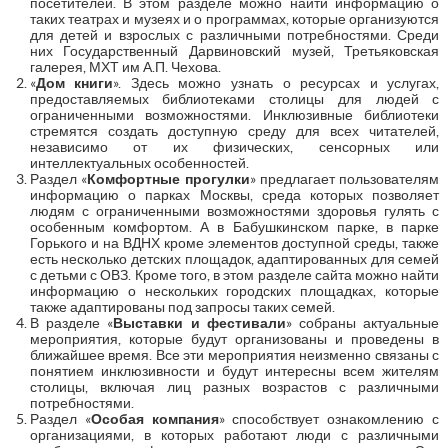
посетителей. В этом разделе можно найти информацию о
таких театрах и музеях и о программах, которые организуются
для детей и взрослых с различными потребностями. Среди
них Государственный Дарвиновский музей, Третьяковская
галерея, МХТ им А.П. Чехова.
«
Дом книги
». Здесь можно узнать о ресурсах и услугах,
предоставляемых библиотеками столицы для людей с
ограниченными возможностями. Инклюзивные библиотеки
стремятся создать доступную среду для всех читателей,
независимо от их физических, сенсорных или
интеллектуальных особенностей.
Раздел «
Комфортные прогулки
» предлагает пользователям
информацию о парках Москвы, среда которых позволяет
людям с ограниченными возможностями здоровья гулять с
особенным комфортом. А в Бабушкинском парке, в парке
Горького и на ВДНХ кроме элементов доступной среды, также
есть несколько детских площадок, адаптированных для семей
с детьми с ОВЗ. Кроме того, в этом разделе сайта можно найти
информацию о нескольких городских площадках, которые
также адаптированы под запросы таких семей.
В разделе «
Выставки и фестивали
» собраны актуальные
мероприятия, которые будут организованы и проведены в
ближайшее время. Все эти мероприятия неизменно связаны с
понятием инклюзивности и будут интересны всем жителям
столицы, включая лиц разных возрастов с различными
потребностями.
Раздел «
Особая компания
» способствует ознакомлению с
организациями, в которых работают люди с различными