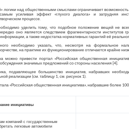
 логики над общественными смыслами ограничивает возможность 
самым усиливая эффект «глухого диалога» и затрудняя инст
творческом процессе.
обходимо уделить тому, что подобное положение вещей не все
нередко оно является следствием фрагментарности институтов гра
нформации, а также недостатка нормативных гарантий её реальног
ого необходимо указать, что, несмотря на формальное нал
ворчестве, на практике их функционирование отличается крайне низ
ра можно привести портал «Российская общественная инициатив
обсуждения значимых предложений со стороны населения [4].
тика, подавляющее большинство инициатив, набравших необход
ой реализации (см. таблицу 1, см. рисунок 1).
тала «Российская общественная инициатива», набравшие более 100
вание инициативы
кам компаний с государственным
бретать легковые автомобили