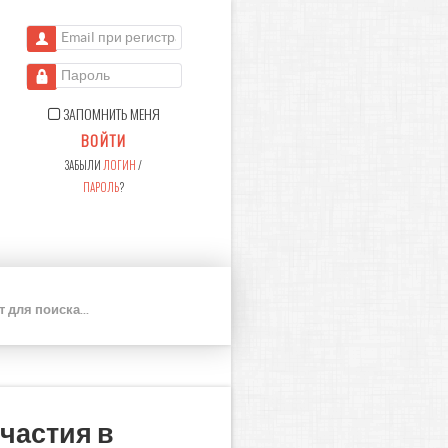
Email при регистрации
Пароль
ЗАПОМНИТЬ МЕНЯ
ВОЙТИ
ЗАБЫЛИ
ЛОГИН
/
ПАРОЛЬ
?
П
О
И
С
К
частия в