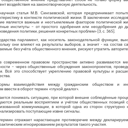
ент воздействия на законотворческую деятельность.
аучная статья М.В. Сингаевской, которая предпринимает попыт
теристику в контексте политической жизни. В заключении исследо
ние является важным и неотъемлемым фактором политической жи
тные институты – от простого одобрения или неодобрения до д
оведения политики, решения конкретных проблем» [3, с. 365].
сударства парламент, как носитель законодательной функции, вы
ольку они влияют на результаты выборов, а значит - на состав с
аемые без учёта общественного мнения, рискуют утратить авторите
 в современном правовом пространстве активно развиваются м
ности – через общественные обсуждения законопроектов, провед
м. Всё это способствует укреплению правовой культуры и расши
ества.
ормы взаимодействия между гражданским обществом и инст
 ввести в оборот термин «глухой диалог».
ется понимать ситуацию, при которой внешне соблюдённые проц
аются реальным восприятием и учётом общественных позиций с
изованной коммуникации, в которой одна из сторон структурно 
нализировать поступающие извне сигналы.
а термин отражает нарастающее противоречие между деклариру
фактическим игнорированием результатов такого участия.