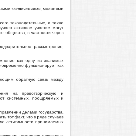
ртными заключениями, мнениями
сего законодательные, а также
учаев активное участие могут
о общества, в частности через
редварительное рассмотрение,
 мнение как одну из значимых
новременно функционирует как
ивающим обратную связь между
ения на правотворческую и
 от системных, поощряемых и
правлении делами государства,
ть тот факт, что в ряде случаев
нию легитимности принимаемых
ыражения интересов различных