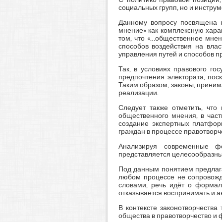
социальных групп, но и инструм
Данному вопросу посвящена н
мнение» как комплексную харак
том, что «…общественное мне
способов воздействия на влас
управления путей и способов пр
Так, в условиях правового го
предпочтения электората, поск
Таким образом, законы, приним
реализации.
Следует также отметить, что
общественного мнения, в част
создание экспертных платфор
граждан в процессе правотворч
Анализируя современные ф
представляется целесообразным
Под данным понятием предлага
любом процессе не сопровожд
словами, речь идёт о формал
отказывается воспринимать и а
В контексте законотворчеств
общества в правотворчество и 