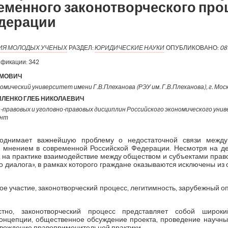
еменного законотворческого про
дерации
ИЯ МОЛОДЫХ УЧЕНЫХ
РАЗДЕЛ:
ЮРИДИЧЕСКИЕ НАУКИ
ОПУБЛИКОВАНО:
08
ификации:
342
ИМОВИЧ
омический университет имени Г.В.Плеханова (РЭУ им. Г.В.Плеханова), г. Москв
ЛЕНКО ГЛЕБ НИКОЛАЕВИЧ
правовых и уголовно-правовых дисциплин Российского экономического унив
ент
днимает важнейшую проблему о недостаточной связи между 
 мнением в современной Российской Федерации. Несмотря на де
, на практике взаимодействие между обществом и субъектами прав
о диалога», в рамках которого граждане оказываются исключены и
е участие, законотворческий процесс, легитимность, зарубежный о
тно, законотворческий процесс представляет собой широки
онцепции, общественное обсуждение проекта, проведение научных
вождение правоприменительной практики.