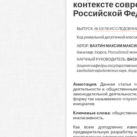
контексте совр
Российской Фе
ВЫПУСК:
№10(78) ИССЛЕДОВАН
Код уникальной десятичной класс
АВТОР:
ВАХТИН МАКСИМ МАКС
бакалавр 3 курса, Российский экон
НАУЧНЫЙ РУКОВОДИТЕЛЬ:
ВАСИ
доцент кафедры государственно-
кандидат юридических наук, доц
Аннотация.
Данная статья по
деятельности и общественным
законодательной деятельности
форму так называемого «глухог
инициатив.
Ключевые слова:
общественно
инклюзивность.
Как всем доподлинно извес
предварительную разработку к
последующее системное сопро