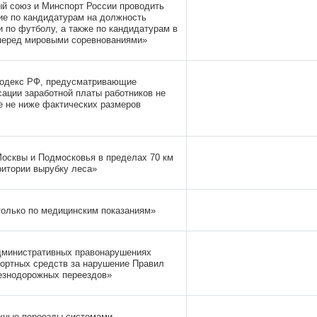
й союз и Минспорт России проводить
ие по кандидатурам на должность
и по футболу, а также по кандидатурам в
перед мировыми соревнованиями»
кодекс РФ, предусматривающие
ации заработной платы работников не
не не ниже фактических размеров
осквы и Подмосковья в пределах 70 км
ритории вырубку леса»
только по медицинским показаниям»
дминистративных правонарушениях
портных средств за нарушение Правил
езнодорожных переездов»
жные переезды системами