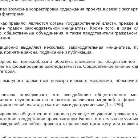
тапах возможна корректировка содержания проекта в связи с экспе
и факторами.
 как правило, являются органы государственной власти, прежде в
е правом законодательной инициативы. Кроме того, в ряде сл
, общественные объединения, а также представители гражданског
ения.
диционно выделяют несколько: законодательная инициатива, п
а, принятие закона, подписание и публикация.
ворчества, целесообразно обратить внимание на общественное
ние на формирование законодательства. Общественное мнение од
тегория.
о выступает элементом демократического механизма, обеспеч
никова подчёркивает, что «воздействие общественного мн
ьности осуществляется в рамках различных моделей и форм:
ственной власти, до хаотичных и деструктивных» [1, с. 298].
рование общественного запроса реализуется участие граждан в у
тражение в содержании правовых норм. Более того, нельзя не учитыва
ожиданий способно привести к правовому нигилизму или сниже
, общественное мнение представляет собой не только форму в