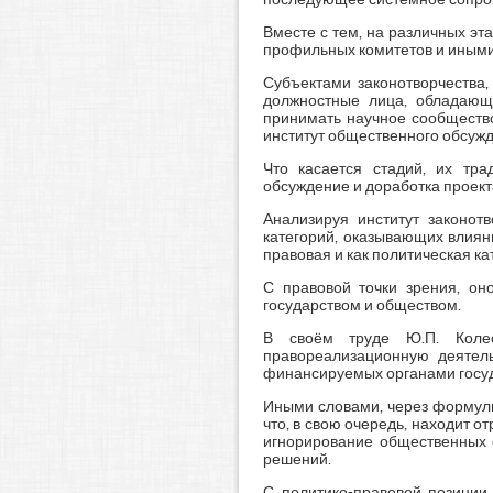
Вместе с тем, на различных э
профильных комитетов и иным
Субъектами законотворчества,
должностные лица, обладающи
принимать научное сообщество
институт общественного обсужд
Что касается стадий, их тра
обсуждение и доработка проект
Анализируя институт законот
категорий, оказывающих влия
правовая и как политическая ка
С правовой точки зрения, он
государством и обществом.
В своём труде Ю.П. Колес
правореализационную деятел
финансируемых органами государ
Иными словами, через формули
что, в свою очередь, находит о
игнорирование общественных 
решений.
С политико-правовой позиции