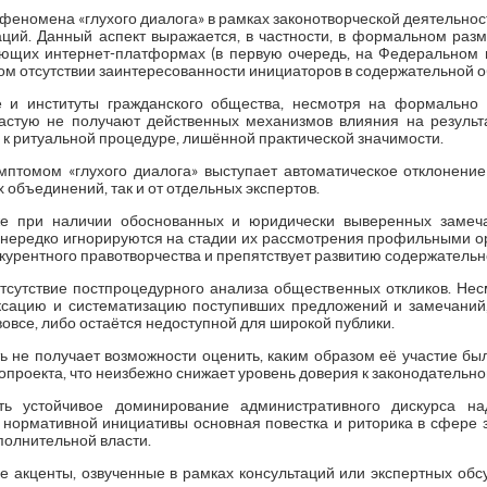
 феномена «глухого диалога» в рамках законотворческой деятельност
ций. Данный аспект выражается, в частности, в формальном ра
ующих интернет-платформах (в первую очередь, на Федеральном
ком отсутствии заинтересованности инициаторов в содержательной о
 и институты гражданского общества, несмотря на формально
частую не получают действенных механизмов влияния на результ
 к ритуальной процедуре, лишённой практической значимости.
птомом «глухого диалога» выступает автоматическое отклонени
 объединений, так и от отдельных экспертов.
аже при наличии обоснованных и юридически выверенных замеч
я нередко игнорируются на стадии их рассмотрения профильными ор
нкурентного правотворчества и препятствует развитию содержательн
тсутствие постпроцедурного анализа общественных откликов. Нес
сацию и систематизацию поступивших предложений и замечаний,
вовсе, либо остаётся недоступной для широкой публики.
ь не получает возможности оценить, каким образом её участие был
проекта, что неизбежно снижает уровень доверия к законодательно
ть устойчивое доминирование административного дискурса н
 нормативной инициативы основная повестка и риторика в сфере
олнительной власти.
е акценты, озвученные в рамках консультаций или экспертных обс