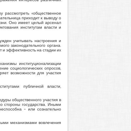
ку рассмотреть «общественное
вательница приходит к выводу о
зни. Оно имеет целый арсенал
иктования институтам власти и
нужден учитывать настроения и
амого законодательного органа.
т и эффективность на стадии их
еханизмы институционализации
ение социологических опросов,
ряет возможности для участия
итутами публичной власти,
едуры общественного участия в
о стороны государства. Иными
неспособна – или сознательно
емыми механизмами вовлечения