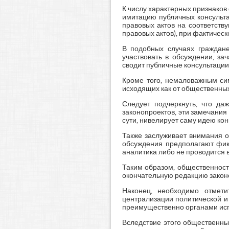
К числу характерных признаков
имитацию публичных консульта
правовых актов на соответств
правовых актов), при фактичес
В подобных случаях граждане
участвовать в обсуждении, за
сводит публичные консультации
Кроме того, немаловажным сим
исходящих как от общественных
Следует подчеркнуть, что д
законопроектов, эти замечани
сути, нивелирует саму идею ко
Также заслуживает внимания о
обсуждения предполагают фик
аналитика либо не проводится 
Таким образом, общественност
окончательную редакцию законо
Наконец, необходимо отмети
централизации политической и
преимущественно органами исп
Вследствие этого общественны