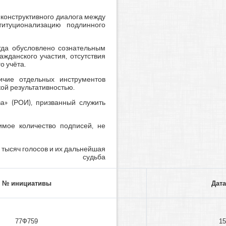
конструктивного диалога между
итуционализацию подлинного
гда обусловлено сознательным
жданского участия, отсутствия
о учёта.
ичие отдельных инструментов
кой результативностью.
а» (РОИ), призванный служить
имое количество подписей, не
 тысяч голосов и их дальнейшая
судьба
№ инициативы
Дат
77Ф759
15