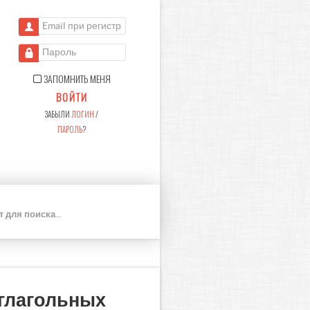
Email при регистрации
Пароль
ЗАПОМНИТЬ МЕНЯ
ВОЙТИ
ЗАБЫЛИ
ЛОГИН
/
ПАРОЛЬ
?
П
О
И
С
К
тглагольных