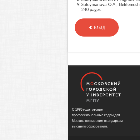
Suleymanova O.A., Beklemeshe
240 pages.
НАЗАД
С 1995 года готовим
профессиональные кадры для
Москвы по высоким стандартам
высшего образования.