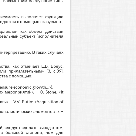
ия. Рассмотрим следующие типы
ависимость выполняет функцию
редается с помощью сказуемого,
дставлен как объект действия
 реальный субъект (исполнителя
 интерпретацию. В таких случаях
тва, как отмечает Е.В. Бреус,
ли прилагательным» [3, c.39].
ства с помощью:
 ensure economic growth…»);
 мероприятий». – O. Stone: «It
ы» – V.V. Putin: «Acquisition of
ционалистических элементов…». –
, следует сделать вывод о том,
о в большей степени, чем для