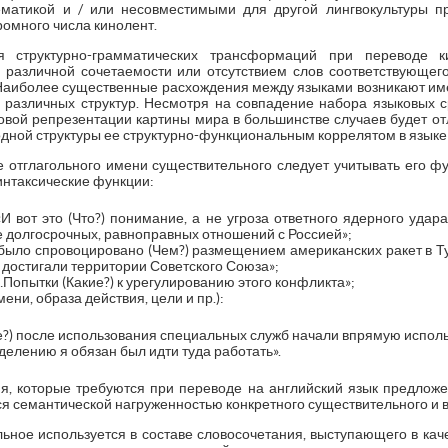
матикой и / или несовместимыми для другой лингвокультуры пре
ромного числа кинолент.
я структурно-грамматических трансформаций при переводе к
 различной сочетаемости или отсутствием слов соответствующего
 Наиболее существенные расхождения между языками возникают им
 различных структур. Несмотря на совпадение набора языковых с
ковой репрезентации картины мира в большинстве случаев будет от
дной структуры ее структурно-функциональным коррелятом в языке
 отглагольного имени существительного следует учитывать его фу
нтаксические функции:
«И вот это (Что?) понимание, а не угроза ответного ядерного удар
 долгосрочных, равноправных отношений с Россией»;
…было спровоцировано (Чем?) размещением американских ракет в Ту
 достигали территории Советского Союза»;
…Попытки (Какие?) к урегулированию этого конфликта»;
ени, образа действия, цели и пр.):
чае?) после использования специальных служб начали впрямую испол
еделению я обязан был идти туда работать».
я, которые требуются при переводе на английский язык предлож
я семантической нагруженностью конкретного существительного и
ьное используется в составе словосочетания, выступающего в кач