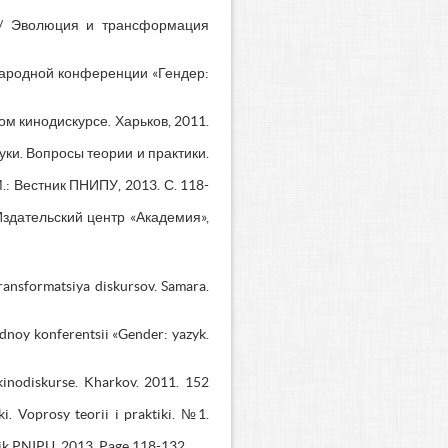
 // Эволюция и трансформация
народной конференции «Гендер:
м кинодискурсе. Харьков, 2011.
уки. Вопросы теории и практики.
: Вестник ПНИПУ, 2013. С. 118-
Издательский центр «Академия»,
transformatsiya diskursov. Samara.
dnoy konferentsii «Gender: yazyk.
kinodiskurse. Kharkov. 2011. 152
i. Voprosy teorii i praktiki. №1.
nik PNIPU. 2013. Page 118-132.