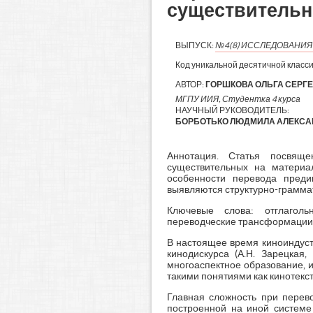
существительны
ВЫПУСК:
№4(8) ИССЛЕДОВАНИ
Код уникальной десятичной класс
АВТОР:
ГОРШКОВА ОЛЬГА СЕРГ
МГПУ ИИЯ, Студентка 4 курса
НАУЧНЫЙ РУКОВОДИТЕЛЬ:
БОРБОТЬКО ЛЮДМИЛА АЛЕКСАНД
Аннотация. Статья посвяще
существительных на материа
особенности перевода предик
выявляются структурно-грамма
Ключевые слова: отглагольн
переводческие трансформации, 
В настоящее время киноиндуст
кинодискурса (А.Н. Зарецкая,
многоаспектное образование, 
такими понятиями как кинотекст
Главная сложность при перево
построенной на иной системе