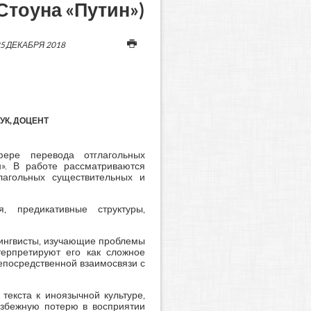
тоуна «Путин»)
5 ДЕКАБРЯ 2018
УК, ДОЦЕНТ
фере перевода отглагольных
». В работе рассматриваются
глагольных существительных и
я, предикативные структуры,
Лингвисты, изучающие проблемы
нтерпретируют его как сложное
епосредственной взаимосвязи с
текста к иноязычной культуре,
избежную потерю в восприятии