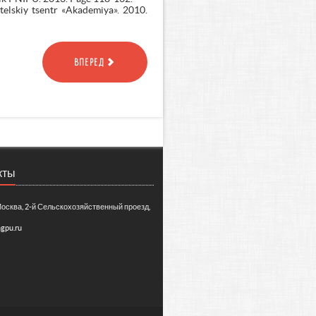
elskiy tsentr «Akademiya». 2010.
ВПЕРЕД
кты
Москва, 2-й Сельскохозяйственный проезд,
gpu.ru