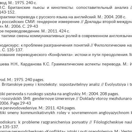
од. М.: 1975. 240 с.
 О.С. Британские пьесы и кинотексты: сопоставительный анализ
143-152.
рактики перевода с русского языка на английский. М.: 2004. 208 с.
 в российских СМИ: гендерное измерение // Доклады второй между
. М.: 2006. C. 29-43
 переводоведение. М.: 2011. 424 с.
и тактики смены коммуникативных ролей в современном англоязычно
нодискурс: к проблеме разграничения понятий // Филологические на
 С. 135-137.
ование переводческого «Конфликта»: истоки и пути преодоления. М.
ева Н.Н., Карданова К.С. Грамматические аспекты перевода. М.: 
od. M.: 1975. 240 pages.
Britanskiye pyesy i kinoteksty: sopostavitelnyy analiz // Evolyutsiya i 
tiki perevoda s russkogo yazyka na angliyskiy. M.: 2004. 208 pages.
v rossiyskikh SMI: gendernoye izmereniye // Doklady vtoroy mezhdunaro
 2006. Page 29-43
 perevodovedeniye. M.: 2011. 424 pages.
taktiki smeny kommunikativnykh roley v sovremennom angloyazychnom 
diskurs: k probleme razgranicheniya ponyatiy // Filologicheskiye nauk
e 135-137.
niye perevodcheskogo «Konflikta»: istoki i puti preodoleniya. M.: Vest