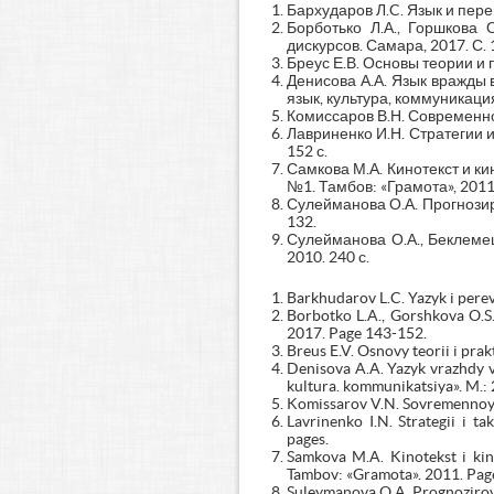
Бархударов Л.C. Язык и перев
Борботько Л.А., Горшкова
дискурсов. Самара, 2017. С. 
Бреус Е.В. Основы теории и п
Денисова А.А. Язык вражды
язык, культура, коммуникация»
Комиссаров В.Н. Современное
Лавриненко И.Н. Стратегии 
152 с.
Самкова М.А. Кинотекст и ки
№1. Тамбов: «Грамота», 2011.
Сулейманова О.А. Прогнозир
132.
Сулейманова О.А., Беклемеш
2010. 240 с.
Barkhudarov L.C. Yazyk i perev
Borbotko L.A., Gorshkova O.S. 
2017. Page 143-152.
Breus E.V. Osnovy teorii i prak
Denisova A.A. Yazyk vrazhdy 
kultura. kommunikatsiya». M.:
Komissarov V.N. Sovremennoye
Lavrinenko I.N. Strategii i 
pages.
Samkova M.A. Kinotekst i kino
Tambov: «Gramota». 2011. Pag
Suleymanova O.A. Prognozirova