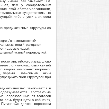
ьзу имени. Как отмечает О.А.
 иная, чем у собирательных
ение этой абстрагированности,
 отглагольные существительные
ндий), либо опустить их, если
но-предикативные структуры со
ездах / знаменитостях);
слушные жители / граждане);
проницаемые часы);
внештатный устный переводчик).
чности английского языка слово
мляет логико-смысловых связей
то второй компонент вторично-
о, первый – зависимым. Таким
лупредикативной структурой при
едикативностью заключается в
одразумеваются абстрактные
ые, образованные от глаголов
го речь будет идти о событиях,
В. Путин: «Он должен перенести