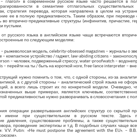
 – глагол» в современном русском языке часто решается в пол
трагированности в семантике отглагольных существительных
 Так, стратегия перевода, которая направлена в целом на устран
ние ее в полную предикативность. Таким образом, при переводе
во вторично-предикативные структуры (инфинитив, причастие, геру
ки пустыми.
и от русского языка в английском языке чаще встречаются вторич
построенные по следующим моделям:
l – рыжеволосая модель, celebrity-obsessed magazines – журналы о зв
ice – компактное устройство / гаджет, law-abiding citizens – законопо
eperson – человек, подверженный стрессу, water-proofwatch – водоне
is – перейти на ты / быть на короткой ноге, free-lance interpreter – 
трукций нужно помнить о том, что, с одной стороны, из-за аналити
нтикой, а с другой стороны – аналитический строй языка не офор
ций, а всего лишь строит их по конкретной модели. Очевидно, ч
бозначенных выше примерах, является ключевым, соответственн
утой предикативностью нужно разворачивать в словосочетания с по
ния операции развертывания английских структур со скрытой пр
ого имени при существительном в русском тексте. Здесь п
ие давления, существование проблемы, а также существительн
вора, проведение экспертизы и т.д. В подобных случаях чаще все
 V.V. Putin: «He must postpone the agreement with the EU». – В.
союзом».