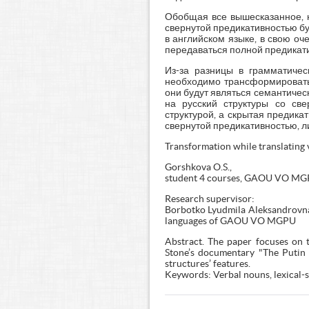
Обобщая все вышесказанное, н
свернутой предикативностью бу
в английском языке, в свою оч
передаваться полной предикати
Из-за разницы в грамматичес
необходимо трансформировать 
они будут являться семантичес
на русский структуры со све
структурой, а скрытая предика
свернутой предикативностью, л
Transformation while translating 
Gorshkova O.S.,
student 4 courses, GAOU VO M
Research supervisor:
Borbotko Lyudmila Aleksandrovna, C
languages of GAOU VO MGPU
Abstract. The paper focuses on t
Stone’s documentary "The Putin I
structures’ features.
Keywords: Verbal nouns, lexical-sy