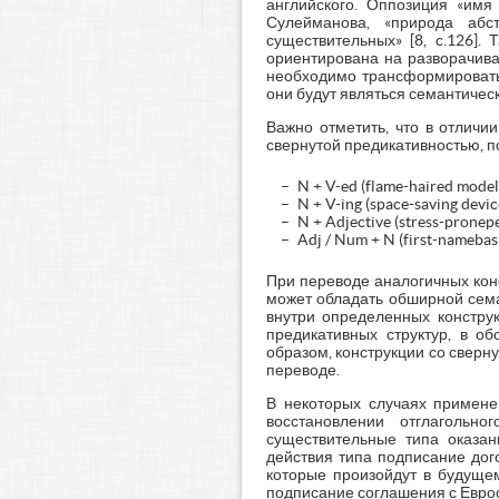
английского. Оппозиция «имя
Сулейманова, «природа абс
существительных» [8, c.126].
ориентирована на разворачива
необходимо трансформировать 
они будут являться семантичес
Важно отметить, что в отличи
свернутой предикативностью, 
N + V-ed (flame-haired mode
N + V-ing (space-saving dev
N + Adjective (stress-pron
Adj / Num + N (first-namebas
При переводе аналогичных конс
может обладать обширной сема
внутри определенных конструк
предикативных структур, в о
образом, конструкции со сверн
переводе.
В некоторых случаях примене
восстановлении отглагольн
существительные типа оказан
действия типа подписание дого
которые произойдут в будущем:
подписание соглашения с Евро