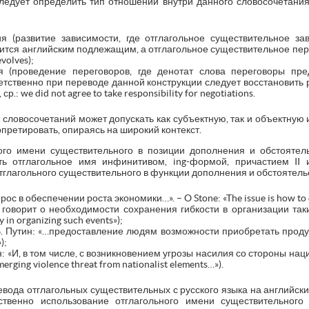
ледует определить тип отношений внутри данного словосочетан
ия (развитие зависимости, где отглагольное существительное з
вится английским подлежащим, а отглагольное существительное пе
evolves);
я (проведение переговоров, где денотат слова переговоры пре
етственно при переводе данной конструкции следует восстановить
ср.: we did not agree to take responsibility for negotiations.
х словосочетаний может допускать как субъектную, так и объектную
претировать, опираясь на широкий контекст.
го имени существительного в позиции дополнения и обстоятельс
ь отглагольное имя инфинитивом, ing-формой, причастием II и
глагольного существительного в функции дополнения и обстоятель
ос в обеспечении роста экономики…». – O Stone: «The issue is how to
 говорит о необходимости сохранения гибкости в организации таких
ty in organizing such events»);
В.В. Путин: «…предоставление людям возможности приобретать продукт
);
н: «И, в том числе, с возникновением угрозы насилия со стороны на
emerging violence threat from nationalist elements…»).
ода отглагольных существительных с русского языка на английский
ственно использование отглагольного имени существительног