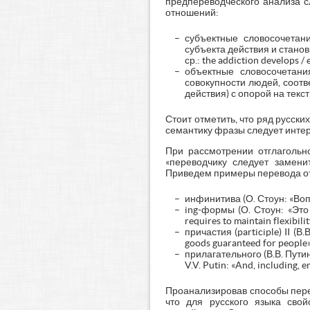
предпереводческого анализа с
отношений:
субъектные словосочетан
субъекта действия и стано
ср.: the addiction develops / 
объектные словосочетани
совокупности людей, соотв
действия) с опорой на текст, 
Стоит отметить, что ряд русски
семантику фразы следует интер
При рассмотрении отглагольно
«переводчику следует заменит
Приведем примеры перевода от
инфинитива (О. Стоун: «Вопр
ing-формы (О. Стоун: «Это
requires to maintain flexibili
причастия (participle) II (
goods guaranteed for people»
прилагательного (В.В. Пути
V.V. Putin: «And, including, 
Проанализировав способы перев
что для русского языка свой