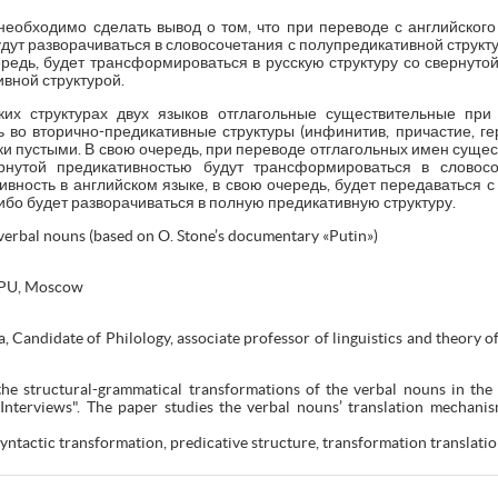
еобходимо сделать вывод о том, что при переводе с английского 
дут разворачиваться в словосочетания с полупредикативной структу
ередь, будет трансформироваться в русскую структуру со свернуто
вной структурой.
ких структурах двух языков отглагольные существительные при
во вторично-предикативные структуры (инфинитив, причастие, геру
ки пустыми. В свою очередь, при переводе отглагольных имен сущес
рнутой предикативностью будут трансформироваться в словос
тивность в английском языке, в свою очередь, будет передаваться 
ибо будет разворачиваться в полную предикативную структуру.
verbal nouns (based on O. Stone’s documentary «Putin»)
GPU, Moscow
andidate of Philology, associate professor of linguistics and theory of 
he structural-grammatical transformations of the verbal nouns in the 
nterviews". The paper studies the verbal nouns’ translation mechanis
ntactic transformation, predicative structure, transformation translation