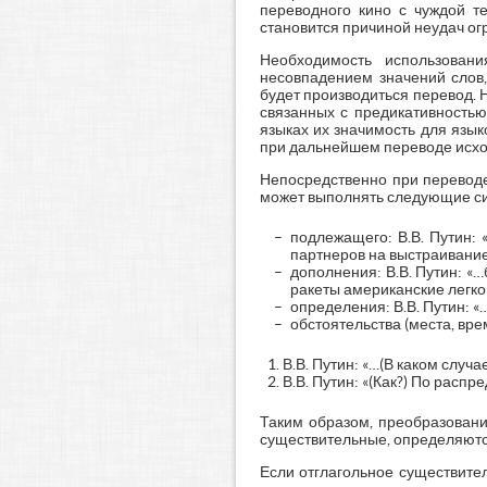
переводного кино с чуждой те
становится причиной неудач ог
Необходимость использовани
несовпадением значений слов,
будет производиться перевод.
связанных с предикативностью
языках их значимость для язы
при дальнейшем переводе исхо
Непосредственно при переводе
может выполнять следующие си
подлежащего: В.В. Путин: 
партнеров на выстраивание
дополнения: В.В. Путин: «
ракеты американские легко
определения: В.В. Путин: «
обстоятельства (места, врем
В.В. Путин: «…(В каком слу
В.В. Путин: «(Как?) По распр
Таким образом, преобразовани
существительные, определяютс
Если отглагольное существител