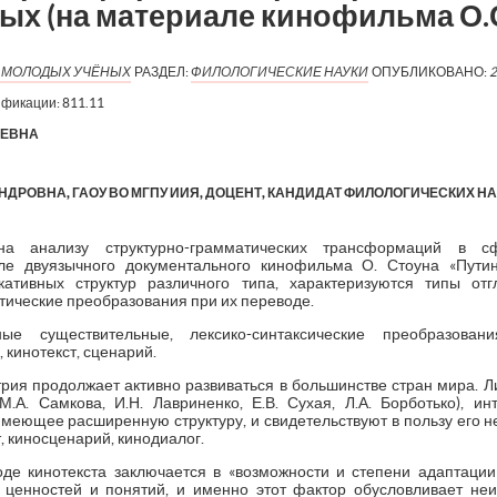
х (на материале кинофильма О.С
Я МОЛОДЫХ УЧЁНЫХ
РАЗДЕЛ:
ФИЛОЛОГИЧЕСКИЕ НАУКИ
ОПУБЛИКОВАНО:
2
ификации:
811.11
ЕЕВНА
РОВНА, ГАОУ ВО МГПУ ИИЯ, ДОЦЕНТ, КАНДИДАТ ФИЛОЛОГИЧЕСКИХ НА
на анализу структурно-грамматических трансформаций в с
ле двуязычного документального кинофильма О. Стоуна «Путин
ативных структур различного типа, характеризуются типы от
тические преобразования при их переводе.
ые существительные, лексико-синтаксические преобразовани
кинотекст, сценарий.
рия продолжает активно развиваться в большинстве стран мира. 
 М.А. Самкова, И.Н. Лавриненко, Е.В. Сухая, Л.А. Борботько), и
имеющее расширенную структуру, и свидетельствуют в пользу его н
, киносценарий, кинодиалог.
де кинотекста заключается в «возможности и степени адаптации 
 ценностей и понятий, и именно этот фактор обусловливает не