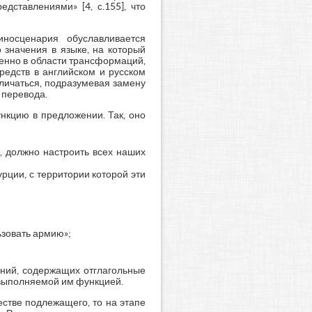
дставлениями» [4, c.155], что
иносценария обуславливается
 значения в языке, на который
енно в области трансформаций,
редств в английском и русском
личаться, подразумевая замену
 перевода.
нкцию в предложении. Так, оно
а, должно настроить всех наших
рции, с территории которой эти
ьзовать армию»;
ений, содержащих отглагольные
 выполняемой им функцией.
естве подлежащего, то на этапе