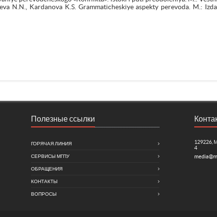
va N.N., Kardanova K.S. Grammaticheskiye aspekty perevoda. M.: Izdat
Полезные ссылки
Конта
129226, 
ГОРЯЧАЯ ЛИНИЯ
4
СЕРВИСЫ МГПУ
media@m
ОБРАЩЕНИЯ
КОНТАКТЫ
ВОПРОСЫ