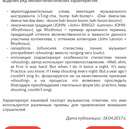
выделен ряд лингвостилистических характеристик:
звукоподражательные слова, имитация музыкального
инструмента («Ting-cha, bump bah-bump!»; «Dee deena-lee,
deena-lee dee dee»; «boom bah-boom boom, bah-boom boom»);
лексическая градация (JOHN: «John». RINGO: «Lennon» JOHN:
«Rhythmus»), где Rhythmus — пример архаичного термина,
придающий оттенок величественности и важности данного
участника коллектива, с оттенком аллегории (John Lennon =
Rhythmus);
гипербола (объясняя стилистику пения, музыкант
употребляет «shouting» вместо «singing very loud»);
оппозиция (характеризуя особенности стилистики пения
«shouting», автор использует противопоставление: «Well, ehm,
at first it was hard. But when I do it twice a night, it's easy.
Practice, you know, if I keep shouting every night. But a year ago I
couldn't sing it»; фокусируется не на качественном признаке
«shouting», а на процессе, что возможно проследить
благодаря преобладанию глагольных форм (do, practice, keep
shouting, couldn’t sing).
Характеризуя языковой паспорт музыкантов, отметим, что ими
используются различные приемы для привлечения внимания
слушателей.
Дата публикации: 18.04.2017 г.