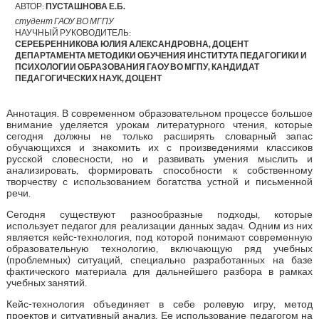
АВТОР:
ПУСТАШНОВА Е.Б.
студент ГАОУ ВО МГПУ
НАУЧНЫЙ РУКОВОДИТЕЛЬ:
СЕРЕБРЕННИКОВА ЮЛИЯ АЛЕКСАНДРОВНА, ДОЦЕНТ
ДЕПАРТАМЕНТА МЕТОДИКИ ОБУЧЕНИЯ ИНСТИТУТА ПЕДАГОГИКИ И
ПСИХОЛОГИИ ОБРАЗОВАНИЯ ГАОУ ВО МГПУ, КАНДИДАТ
ПЕДАГОГИЧЕСКИХ НАУК, ДОЦЕНТ
Аннотация. В современном образовательном процессе большое
внимание уделяется урокам литературного чтения, которые
сегодня должны не только расширять словарный запас
обучающихся и знакомить их с произведениями классиков
русской словесности, но и развивать умения мыслить и
анализировать, формировать способности к собственному
творчеству с использованием богатства устной и письменной
речи.
Сегодня существуют разнообразные подходы, которые
использует педагог для реализации данных задач. Одним из них
является кейс-технология, под которой понимают современную
образовательную технологию, включающую ряд учебных
(проблемных) ситуаций, специально разработанных на базе
фактического материала для дальнейшего разбора в рамках
учебных занятий.
Кейс-технология объединяет в себе ролевую игру, метод
проектов и ситуативный анализ. Ее использование педагогом на