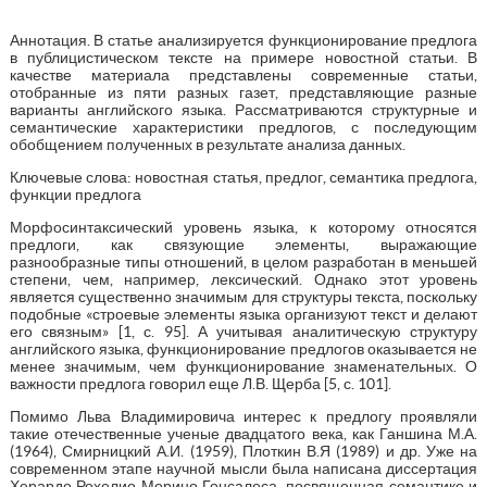
Аннотация. В статье анализируется функционирование предлога
в публицистическом тексте на примере новостной статьи. В
качестве материала представлены современные статьи,
отобранные из пяти разных газет, представляющие разные
варианты английского языка. Рассматриваются структурные и
семантические характеристики предлогов, с последующим
обобщением полученных в результате анализа данных.
Ключевые слова: новостная статья, предлог, семантика предлога,
функции предлога
Морфосинтаксический уровень языка, к которому относятся
предлоги, как связующие элементы, выражающие
разнообразные типы отношений, в целом разработан в меньшей
степени, чем, например, лексический. Однако этот уровень
является существенно значимым для структуры текста, поскольку
подобные «строевые элементы языка организуют текст и делают
его связным» [1, с. 95]. А учитывая аналитическую структуру
английского языка, функционирование предлогов оказывается не
менее значимым, чем функционирование знаменательных. О
важности предлога говорил еще Л.В. Щерба [5, с. 101].
Помимо Льва Владимировича интерес к предлогу проявляли
такие отечественные ученые двадцатого века, как Ганшина М.А.
(1964), Смирницкий А.И. (1959), Плоткин В.Я (1989) и др. Уже на
современном этапе научной мысли была написана диссертация
Херардо Рохелио Морино Гонсалеса, посвященная семантике и