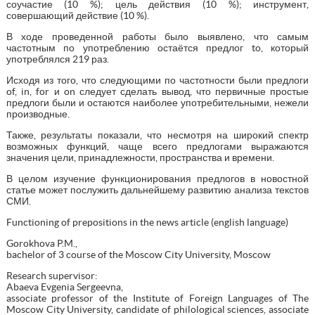
соучастие (10 %); цель действия (10 %); инструмент,
совершающий действие (10 %).
В ходе проведенной работы было выявлено, что самым
частотным по употреблению остаётся предлог to, который
употреблялся 219 раз.
Исходя из того, что следующими по частотности были предлоги
of, in, for и on следует сделать вывод, что первичные простые
предлоги были и остаются наиболее употребительными, нежели
производные.
Также, результаты показали, что несмотря на широкий спектр
возможных функций, чаще всего предлогами выражаются
значения цели, принадлежности, пространства и времени.
В целом изучение функционирования предлогов в новостной
статье может послужить дальнейшему развитию анализа текстов
СМИ.
Functioning of prepositions in the news article (english language)
Gorokhova P.M.,
bachelor of 3 course of the Moscow City University, Moscow
Research supervisor:
Abaeva Evgenia Sergeevna,
associate professor of the Institute of Foreign Languages of The
Moscow City University, candidate of philological sciences, associate