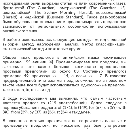
исследования были выбраны статьи из пяти современных газет:
британской (The Guardian), американской (The Guardian US),
австралийской (The Sydney Morning Herald), новозеландской
(Herald) и индийской (Business Standard). Такое разнообразие
было обусловлено стремлением проанализировать предлог вне
зависимости от региональных особенностей использования
английского языка.
В работе использовались следующие методы: метод сплошной
выборки, метод наблюдения, анализ, метод классификации,
статистический метод и некоторые другие.
Общее число предлогов в английском языке насчитывает
примерно 155 единиц [4]. Проанализировав все предлоги, мы
заключили, что самое большое количество представлено
простыми предлогами, их около 83. Составных предлогов
примерно 49, производных – 14, а сложных – 7. В качестве
предварительной гипотезы мы предположили, что в новостном
тексте чаще всего будут использоваться односложные предлоги,
такие как in, to, on, at и т.д.
В ходе исследования мы выяснили, что самым частотным
является предлог to (219 употреблений). Далее следуют в
порядке убывания предлоги: of (171), in (149), for (67), on (59), with
(40), from (39), by (37), as (36), at (34) и так далее.
В новостных статьях практически не встречались сложные и
производные предлоги, но несколько раз был употреблен