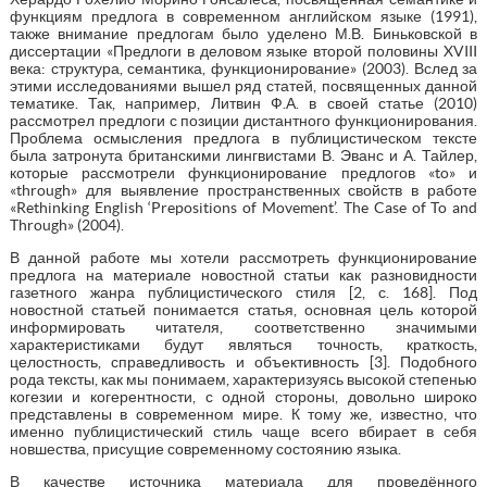
функциям предлога в современном английском языке (1991),
также внимание предлогам было уделено М.В. Биньковской в
диссертации «Предлоги в деловом языке второй половины XVIII
века: структура, семантика, функционирование» (2003). Вслед за
этими исследованиями вышел ряд статей, посвященных данной
тематике. Так, например, Литвин Ф.А. в своей статье (2010)
рассмотрел предлоги с позиции дистантного функционирования.
Проблема осмысления предлога в публицистическом тексте
была затронута британскими лингвистами В. Эванс и А. Тайлер,
которые рассмотрели функционирование предлогов «to» и
«through» для выявление пространственных свойств в работе
«Rethinking English ‘Prepositions of Movement’. The Case of To and
Through» (2004).
В данной работе мы хотели рассмотреть функционирование
предлога на материале новостной статьи как разновидности
газетного жанра публицистического стиля [2, с. 168]. Под
новостной статьей понимается статья, основная цель которой
информировать читателя, соответственно значимыми
характеристиками будут являться точность, краткость,
целостность, справедливость и объективность [3]. Подобного
рода тексты, как мы понимаем, характеризуясь высокой степенью
когезии и когерентности, с одной стороны, довольно широко
представлены в современном мире. К тому же, известно, что
именно публицистический стиль чаще всего вбирает в себя
новшества, присущие современному состоянию языка.
В качестве источника материала для проведённого