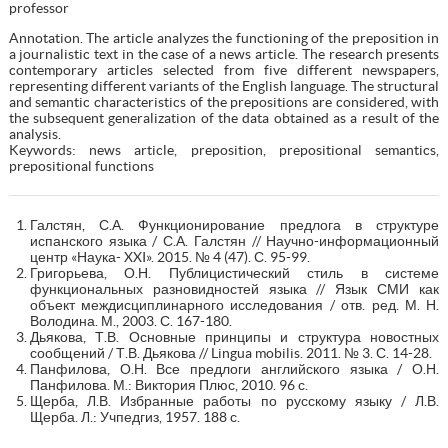
professor
Annotation. The article analyzes the functioning of the preposition in
a journalistic text in the case of a news article. The research presents
contemporary articles selected from five different newspapers,
representing different variants of the English language. The structural
and semantic characteristics of the prepositions are considered, with
the subsequent generalization of the data obtained as a result of the
analysis.
Keywords: news article, preposition, prepositional semantics,
prepositional functions
Галстян, С.А. Функционирование предлога в структуре
испанского языка / С.А. Галстян // Научно-информационный
центр «Наука- XXI». 2015. № 4 (47). С. 95-99.
Григорьева, О.Н. Публицистический стиль в системе
функциональных разновидностей языка // Язык СМИ как
объект междисциплинарного исследования / отв. ред. М. Н.
Володина. М., 2003. С. 167-180.
Дьякова, Т.В. Основные принципы и структура новостных
сообщений / Т.В. Дьякова // Lingua mobilis. 2011. № 3. С. 14-28.
Панфилова, О.Н. Все предлоги английского языка / О.Н.
Панфилова. М.: Виктория Плюс, 2010. 96 с.
Щерба, Л.В. Избранные работы по русскому языку / Л.В.
Щерба. Л.: Учпедгиз, 1957. 188 с.