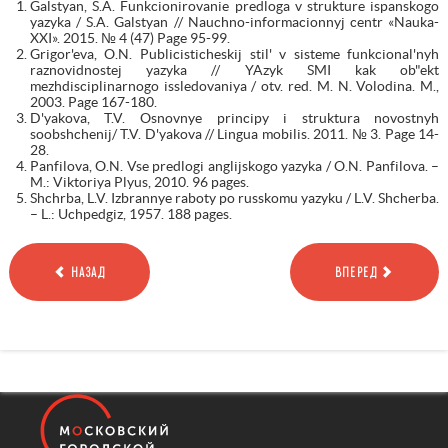
Galstyan, S.A. Funkcionirovanie predloga v strukture ispanskogo
yazyka / S.A. Galstyan // Nauchno-informacionnyj centr «Nauka-
XXI». 2015. № 4 (47) Page 95-99.
Grigor'eva, O.N. Publicisticheskij stil' v sisteme funkcional'nyh
raznovidnostej yazyka // YAzyk SMI kak ob"ekt
mezhdisciplinarnogo issledovaniya / otv. red. M. N. Volodina. M.,
2003. Page 167-180.
D'yakova, T.V. Osnovnye principy i struktura novostnyh
soobshchenij/ T.V. D'yakova // Lingua mobilis. 2011. № 3. Page 14-
28.
Panfilova, O.N. Vse predlogi anglijskogo yazyka / O.N. Panfilova. –
M.: Viktoriya Plyus, 2010. 96 pages.
Shchrba, L.V. Izbrannye raboty po russkomu yazyku / L.V. Shcherba.
– L.: Uchpedgiz, 1957. 188 pages.
НАЗАД
ВПЕРЕД