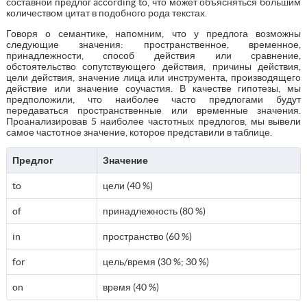
составной предлог according to, что может объясняться большим
количеством цитат в подобного рода текстах.
Говоря о семантике, напомним, что у предлога возможны
следующие значения: пространственное, временное,
принадлежности, способ действия или сравнение,
обстоятельство сопутствующего действия, причины действия,
цели действия, значение лица или инструмента, производящего
действие или значение соучастия. В качестве гипотезы, мы
предположили, что наиболее часто предлогами будут
передаваться пространственные или временные значения.
Проанализировав 5 наиболее частотных предлогов, мы вывели
самое частотное значение, которое представили в таблице.
Предлог
Значение
to
цели (40 %)
of
принадлежность (80 %)
in
пространство (60 %)
for
цель/время (30 %; 30 %)
on
время (40 %)