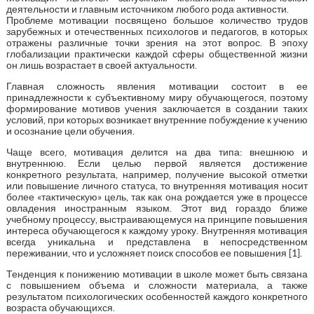
деятельности и главным источником любого рода активности.
Проблеме мотивации посвящено большое количество трудов
зарубежных и отечественных психологов и педагогов, в которых
отражены различные точки зрения на этот вопрос. В эпоху
глобализации практически каждой сферы общественной жизни
он лишь возрастает в своей актуальности.
Главная сложность явления мотивации состоит в ее
принадлежности к субъективному миру обучающегося, поэтому
формирование мотивов учения заключается в создании таких
условий, при которых возникает внутренние побуждение к учению
и осознание цели обучения.
Чаще всего, мотивация делится на два типа: внешнюю и
внутреннюю. Если целью первой является достижение
конкретного результата, например, получение высокой отметки
или повышение личного статуса, то внутренняя мотивация носит
более «тактическую» цель, так как она рождается уже в процессе
овладения иностранным языком. Этот вид гораздо ближе
учебному процессу, выстраивающемуся на принципе повышения
интереса обучающегося к каждому уроку. Внутренняя мотивация
всегда уникальна и представлена в непосредственном
переживании, что и усложняет поиск способов ее повышения [1].
Тенденция к понижению мотивации в школе может быть связана
с повышением объема и сложности материала, а также
результатом психологических особенностей каждого конкретного
возраста обучающихся.