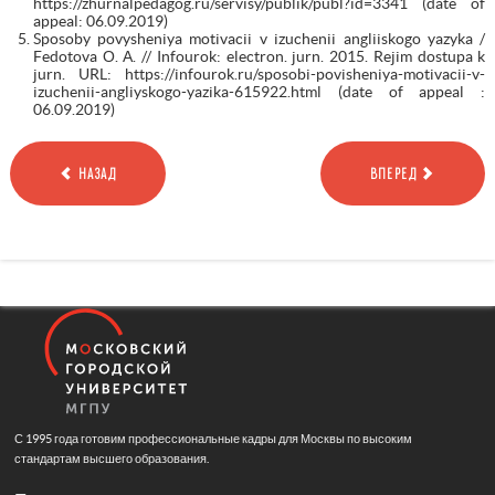
https://zhurnalpedagog.ru/servisy/publik/publ?id=3341 (date of
appeal: 06.09.2019)
Sposoby povysheniya motivacii v izuchenii angliiskogo yazyka /
Fedotova О. А. // Infourok: electron. jurn. 2015. Rejim dostupa k
jurn. URL: https://infourok.ru/sposobi-povisheniya-motivacii-v-
izuchenii-angliyskogo-yazika-615922.html (date of appeal :
06.09.2019)
НАЗАД
ВПЕРЕД
С 1995 года готовим профессиональные кадры для Москвы по высоким
стандартам высшего образования.