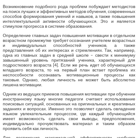
Возникновение подобного рода проблем побуждает методистов
на поиск лучших и эффективных методов обучения, современных
способов формирования умений и навыков, а также повышения
интеллектуальной активности обучающихся. Это и является
стимулом прогресса в системе образования.
Определение главных задач повышения мотивации в отдельном
возрастном промежутке требует осознания учителем возрастных
и индивидуальных способностей учеников, а также
представления об их интересах и стремлениях. Так, например,
одна из главных задач в средней школе – свести к минимуму
завышенный уровень притязаний ученика, характерный для
подросткового возраста [4]. Если же речь идет об обучающихся
младшего возраста, то на первый план встает проблема их
неспособности осознавать мотивационные процессы как
таковые. Однако, любая личность не может быть абсолютно
лишена мотивации.
Одним из ведущих приемов повышения мотивации при обучении
иностранному языку многие педагоги считают использование
поисковых ситуаций, основанных на оригинальных и креативных
заданиях и вопросах. Именно это позволяет сделать овладение
языком увлекательным процессом, где каждый обучающийся
имеет возможность сделать свои выводы, предположения,
индивидуально прочувствовать материал и таким образом
проявить себя как личность.
Для достижения максимальной эффективности учебного