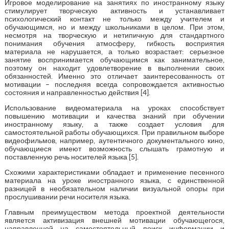
Игровое моделирование на занятиях по иностранному языку
стимулирует творческую активность и устанавливает
психологический контакт не только между учителем и
обучающимся, но и между школьниками в целом. При этом,
несмотря на творческую и нетипичную для стандартного
понимания обучения атмосферу, гибкость восприятия
материала не нарушается, а только возрастает: серьезное
занятие воспринимается обучающимся как занимательное,
поэтому он находит удовлетворение в выполнении своих
обязанностей. Именно это отличает заинтересованность от
мотивации – последняя всегда сопровождается активностью
состояния и направленностью действия [4].
Использование видеоматериала на уроках способствует
повышению мотивации и качества знаний при обучении
иностранному языку, а также создает условия для
самостоятельной работы обучающихся. При правильном выборе
видеофильмов, например, аутентичного документального кино,
обучающиеся имеют возможность слышать грамотную и
поставленную речь носителей языка [5].
Схожими характеристиками обладает и применение песенного
материала на уроке иностранного языка, с единственной
разницей в необязательном наличии визуальной опоры при
прослушивании речи носителя языка.
Главным преимуществом метода проектной деятельности
является активизация внешней мотивации обучающегося,
направленной на самостоятельный поиск информации и