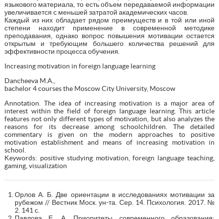
языкового материала, то есть объем передаваемой информации
увеличивается с меньшей затратой академических часов.
Каждый из них обладает рядом преимуществ и в той или иной
степени находит применение в современной методике
преподавания, однако вопрос повышения мотивации остается
открытым и требующим большего количества решений для
эффективности процесса обучения.
Increasing motivation in foreign language learning
Dancheeva M.A.,
bachelor 4 courses the Moscow City University, Moscow
Annotation. The idea of increasing motivation is a major area of
interest within the field of foreign language learning. This article
features not only different types of motivation, but also analyzes the
reasons for its decrease among schoolchildren. The detailed
commentary is given on the modern approaches to positive
motivation establishment and means of increasing motivation in
school.
Keywords: positive studying motivation, foreign language teaching,
gaming, visualization
Орлов А. Б. Две ориентации в исследованиях мотивации за
рубежом // Вестник Моск. ун-та. Сер. 14. Психология. 2017. №
2. 141 c.
Павлова Е. А. Приоритеты современного образования: