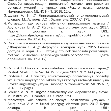
Способы визуализации иноязычной лексики для развития
речевых умений на уроках английского языка: моногр.
Нижневартовск: МЦНС НиП., 2018. 12 с.
Щукин А. Н. // Лингводидактический энциклопедический
словарь. М.: Астрель: АСТ: Хранитель, 2007. С. 193.
Мотивация как основа обучения иностранным языкам /
Арутюнова В. А. // Журнал педагог: электрон. журн. 2017.
Режим доступа к журн. URL:
https://zhurnalpedagog.ru/servisy/publik/publ?id=3341 (дата
обращения: 06.09.2019)
Способы повышения мотивации в изучении английского языка
/ Федотова О. А. // Инфоурок: электрон. журн. 2015. Режим
доступа к журн. URL: https://infourok.ru/sposobi-povisheniya-
motivacii-v-izuchenii-angliyskogo-yazika-615922.html (дата
обращения: 06.09.2019)
Orlov A. B. Dve orientacii v issledovaniyah motivacii za rubejom //
Vestnik Mosk. un-ta. Ser. 14. Psihologiya. 2017. № 2. 141 pages.
Pavlova E. A. Prioritety sovremennogo obrazovaniya: Sposoby
vizualizacii inoyazychnoi leksiki dlya razvitiya rechevyh umeniy na
urokah angliiskogo yazyka : monogr. Nizhnevartovsk: MCNS NiP.,
2018. – 12 pages.
Schukin А. N. // Lingvodidakticheskiy enciklopedicheskiy slovar.
М.: Astrel: АSТ: Hranitel, 2007. Page: 193.
Motivatsya kak osnova obuchenya inostrannym yazykam /
Arutjunova V. A. // Jurnal pedagog: electron. jurn. 2017. Rejim
dostupa k jurn. URL: