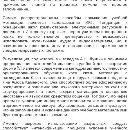
применение знаний на практике, нежели их простое
запоминание.
Самым распространенным способом повышения учебной
мотивации является использование ИКТ. Тенденция к
оснащению школ компьютерами, электронными ресурсами и
доступом к Интернету открывает перед учителем иностранного
языка не только главное преимущество – возможность
использовать аутентичные аудио-и видеоматериалы, но и
возможность проводить игры и тестирование с применением
специализированных программ.
Визуализация, под которой мы вслед за А.Н. Щукиным понимаем
представление какого-либо явления в удобной для восприятия
форме [3], является современным методом активного личностно-
ориентированного обучения, хотя связь мотивации с
наглядностью была выведена еще в трудах чешского педагога
Яна Амоса Каменского. Она способствует более эффективному
восприятию и запоминанию языкового материала за счет его
структурирования, а также создаёт мотивацию к овладению
иностранным языком как средством общения. Тот факт, что через
прием визуализации информация становится компактнее, четче
и эргономичнее, мотивирует обучающихся, так как они чувствуют,
что на запоминание и усвоение данного учебного материала ими
будет затрачено меньше времени.
Именно широкое использование визуальных средств
способствует интенсификации процесса усвоения учебного