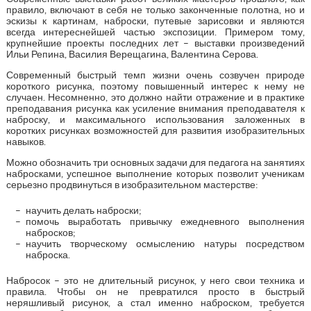
правило, включают в себя не только законченные полотна, но и
эскизы к картинам, наброски, путевые зарисовки и являются
всегда интереснейшей частью экспозиции. Примером тому,
крупнейшие проекты последних лет – выставки произведений
Ильи Репина, Василия Верещагина, Валентина Серова.
Современный быстрый темп жизни очень созвучен природе
короткого рисунка, поэтому повышенный интерес к нему не
случаен. Несомненно, это должно найти отражение и в практике
преподавания рисунка как усиление внимания преподавателя к
наброску, и максимального использования заложенных в
коротких рисунках возможностей для развития изобразительных
навыков.
Можно обозначить три основных задачи для педагога на занятиях
набросками, успешное выполнение которых позволит ученикам
серьезно продвинуться в изобразительном мастерстве:
научить делать наброски;
помочь выработать привычку ежедневного выполнения
набросков;
научить творческому осмыслению натуры посредством
наброска.
Набросок – это не длительный рисунок, у него свои техника и
правила. Чтобы он не превратился просто в быстрый
неряшливый рисунок, а стал именно наброском, требуется