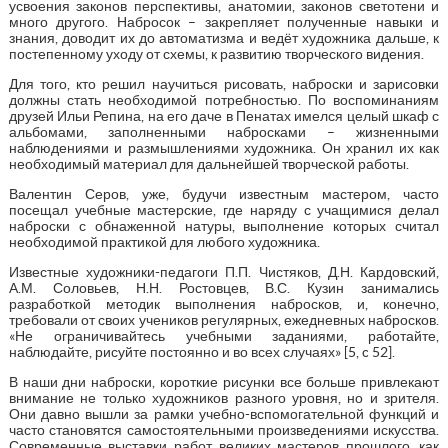
усвоения законов перспективы, анатомии, законов светотени и
много другого. Набросок – закрепляет полученные навыки и
знания, доводит их до автоматизма и ведёт художника дальше, к
постепенному уходу от схемы, к развитию творческого видения.
Для того, кто решил научиться рисовать, наброски и зарисовки
должны стать необходимой потребностью. По воспоминаниям
друзей Ильи Репина, на его даче в Пенатах имелся целый шкаф с
альбомами, заполненными набросками – жизненными
наблюдениями и размышлениями художника. Он хранил их как
необходимый материал для дальнейшей творческой работы.
Валентин Серов, уже, будучи известным мастером, часто
посещал учебные мастерские, где наряду с учащимися делал
наброски с обнаженной натуры, выполнение которых считал
необходимой практикой для любого художника.
Известные художники-педагоги П.П. Чистяков, Д.Н. Кардовский,
А.М. Соловьев, Н.Н. Ростовцев, В.С. Кузин занимались
разработкой методик выполнения набросков, и, конечно,
требовали от своих учеников регулярных, ежедневных набросков.
«Не ограничивайтесь учебными заданиями, работайте,
наблюдайте, рисуйте постоянно и во всех случаях» [5, c 52].
В наши дни наброски, короткие рисунки все больше привлекают
внимание не только художников разного уровня, но и зрителя.
Они давно вышли за рамки учебно-вспомогательной функций и
часто становятся самостоятельными произведениями искусства.
Современные выставки работ великих мастеров прошлого, как