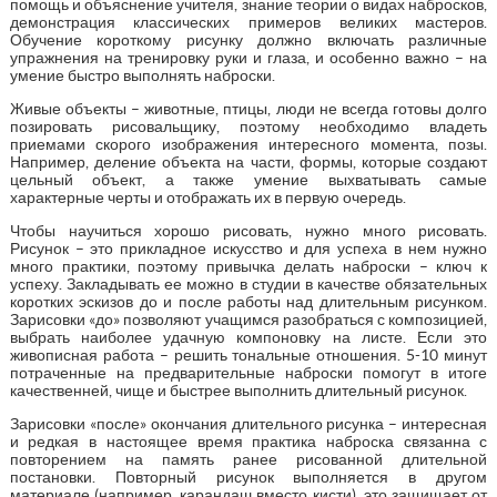
помощь и объяснение учителя, знание теории о видах набросков,
демонстрация классических примеров великих мастеров.
Обучение короткому рисунку должно включать различные
упражнения на тренировку руки и глаза, и особенно важно – на
умение быстро выполнять наброски.
Живые объекты – животные, птицы, люди не всегда готовы долго
позировать рисовальщику, поэтому необходимо владеть
приемами скорого изображения интересного момента, позы.
Например, деление объекта на части, формы, которые создают
цельный объект, а также умение выхватывать самые
характерные черты и отображать их в первую очередь.
Чтобы научиться хорошо рисовать, нужно много рисовать.
Рисунок – это прикладное искусство и для успеха в нем нужно
много практики, поэтому привычка делать наброски – ключ к
успеху. Закладывать ее можно в студии в качестве обязательных
коротких эскизов до и после работы над длительным рисунком.
Зарисовки «до» позволяют учащимся разобраться с композицией,
выбрать наиболее удачную компоновку на листе. Если это
живописная работа – решить тональные отношения. 5-10 минут
потраченные на предварительные наброски помогут в итоге
качественней, чище и быстрее выполнить длительный рисунок.
Зарисовки «после» окончания длительного рисунка – интересная
и редкая в настоящее время практика наброска связанна с
повторением на память ранее рисованной длительной
постановки. Повторный рисунок выполняется в другом
материале (например, карандаш вместо кисти), это защищает от