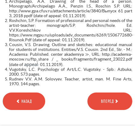
Archipelago, A.A. Drawing of the head of a person.
Monograph/Archipelago A.A., Penzin I.S., Roschin S.P. URL:
http://www.gpa.cfuv.ru/attachments/article/3840/Выпуск 61 part
3, 2018 ppdf (date of appeal: 01.11.2019).
Roshchin, S.P. Formation of professional and personal needs of the
artist-teacher: monograph/S.P. Roshchin//hole. Ed.
V.V.Koreshchkov URL:
https://www.mgpu.ru/uploads/adv_documents/6269/1506772680-
Risunok.Pdf (date of appeal: 01.11.2019).
Cousin, V.S. Drawing. Outline and sketches: educational manual
for students of institutions. Entities/V.S. Cousin. 2nd Ed., Str. - M.:
Academia: Published. center akademiya ≫, URL: http://academia-
moscow.ru/ftp_share / _ books/fragments/fragment_23022.pdf
appeal
(date of
: 01.11.2019).
Vugotsky, L.C. Psychology of Art/L.C. Vugotsky. - Spb.: Azbuka,
2000. 573 pages.
Rudnev V.V. A.M. Solovyev. Teacher, artist, man. M. Fine Arts,
1970. 144 pages.
НАЗАД
ВПЕРЕД