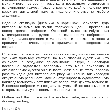
механичного повторения рисунка и возвращает учащегося к
вспоминанию натуры. Такое упражнение крайне полезно для
развития зрительной памяти, главного инструмента любого
художника.
Ведение скетчбука (дневника в картинках), зарисовка туда
интересных моментов жизни, творческих идей - прекрасный
повод делать наброски. Основной плюс скетчбука, как
мотивационного инструмента для выполнения набросков –
свобода самовыражения в материалах и техниках, законах и
правилах, что очень хорошо принимается в подростковом
возрасте.
С первых шагов в искусстве наброска необходимо воспитывать в
учениках привычку смотреть на мир глазами художника. Это
означает не бездумное срисовывание натуры, а наблюдая
постоянно задаваться вопросами: Что меня привлекло в
объекте? Какие чувства он вызывает? Можно ли из этого наброска
развить идею для интересного рисунка? Только так исследуя
окружающую реальность можно натренировать художественную
наблюдательность и эстетическое восприятие действительности.
Выполняя наброски, мы создаем визуальный контакт с миром, в
котором живем, лучше понимаем и ценим его.
Outline and their place in the modern pedagogical practice of
drawing teaching
Laletina S.A.,