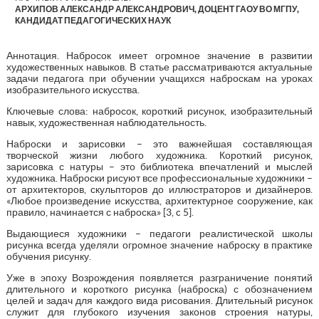
АРХИПОВ АЛЕКСАНДР АЛЕКСАНДРОВИЧ, ДОЦЕНТ ГАОУ ВО МГПУ,
КАНДИДАТ ПЕДАГОГИЧЕСКИХ НАУК
Аннотация. Набросок имеет огромное значение в развитии
художественных навыков. В статье рассматриваются актуальные
задачи педагога при обучении учащихся наброскам на уроках
изобразительного искусства.
Ключевые слова: набросок, короткий рисунок, изобразительный
навык, художественная наблюдательность.
Наброски и зарисовки – это важнейшая составляющая
творческой жизни любого художника. Короткий рисунок,
зарисовка с натуры – это библиотека впечатлений и мыслей
художника. Наброски рисуют все профессиональные художники –
от архитекторов, скульпторов до иллюстраторов и дизайнеров.
«Любое произведение искусства, архитектурное сооружение, как
правило, начинается с наброска» [3, c 5].
Выдающиеся художники – педагоги реалистической школы
рисунка всегда уделяли огромное значение наброску в практике
обучения рисунку.
Уже в эпоху Возрождения появляется разграничение понятий
длительного и короткого рисунка (наброска) с обозначением
целей и задач для каждого вида рисования. Длительный рисунок
служит для глубокого изучения законов строения натуры,