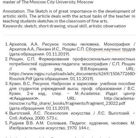
master of The Moscow City University, Moscow
Annotation. The Sketch is of great importance in the development of
artistic skills. The article deals with the actual tasks of the teacher in
teaching students sketches in the classroom of fine arts.
Keywords: sketch, short drawing, visual skill, artistic observation
Архипов, А.А. Рисунок головы человека. Монография /
Архипов А.А., Пензин И.С., Рощин С.П.
Сборник научных трудов
(дата обращения: 01.11.2019).
Рощин, С.П. Формирование профессионально-личностных
потребностей художника-педагога: монография / С.П. Рощин
// отв. ред. В.В.Корешков. URL:
https://www.mgpu.ru/uploads/adv_documents/6269/1506772680-
Risunok.Pdf (дата обращения: 01.11.2019).
Кузин, В.С. Рисунок. Наброски и зарисовки: учебное пособие
для студентов учреждений высш. проф. образования / В.С.
Кузин. 2-е изд., стер. – М.:Academia: Издат. центр
≪Академия≫, URL: http://academia-
moscow.ru/ftp_share/_books/fragments/fragment_23022.pdf
(дата обращения: 01.11.2019).
Выготский, Л.С. Психология искусства / Л.С. Выготский. –
Спб.:Азбука, 2000. 573 с.
Руднев В.В. А.М. Соловьев. Педагог, художник, человек. М.
Изобразительное искусство, 1970. 144 с.