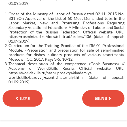
01.09.2019).
Order of the Ministry of Labor of Russia dated 02.11. 2015 No.
831 «On Approval of the List of 50 Most Demanded Jobs in the
Labor Market, New and Promising Professions Requiring
Secondary Vocational Education» // Ministry of Labour and Social
Protection of the Russian Federation. Official website. URL:
https://rosmintrud.ru/docs/mintrud/orders/436 (date of appeal:
01.09.2019).
Curriculum for the Training Practice of the ПМ.01 Professional
Module. «Preparation and preparation for sale of semi-finished
products for dishes, culinary products of various assortment».
Moscow: ICC, 2017. Page 3-5; 10-12.
Technical description of the competence «Cook Business» //
Academy of WorldSkills Russia. Official website. URL:
https://worldskills.ru/nashi-proektyi/akademiya-
worldskills/bazovyij-czentr/materialyi.html (date of appeal:
01.09.2019).
НАЗАД
ВПЕРЕД