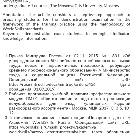
Slovyagina I.A.,
undergraduate 1 courses, The Moscow City University, Moscow
Annotation. The article considers a step-by-step approach to
preparing students for the demonstration examination in the
framework of the training practice using the methodology of
WorldSkills standards.
Keywords: demonstration exam, students, technological indicator,
knowledge, information.
Приказ Минтруда России от 02.11. 2015 № 831 «Об
утверждении списка 50 наиболее востребованных на рынке
труда, новых и перспективных профессий, требующих
среднего профессионального образования» // Министерство
труда и социальной защиты Российской Федерации.
Официальный сайт. URL:
https://rosmintrud.ru/docs/mintrud/orders/436 (дата
обращения: 01.09.2019).
Рабочая программа учебной практики профессионального
модуля ПМ.01. «Приготовление и подготовка к реализации
полуфабрикатов для блюд, кулинарных изделий
разнообразного ассортимента». Москва: МЦК, 2017. С. 3-5; 10-
12.
Техническое описание компетенции «Поварское дело» //
Академия WorldSkills Russia. Официальный сайт. URL:
https://worldskills.ru/nashi-proektyi/akademiya-
worldskills/bazovyij-czentr/materialyi.html (дата обращения: