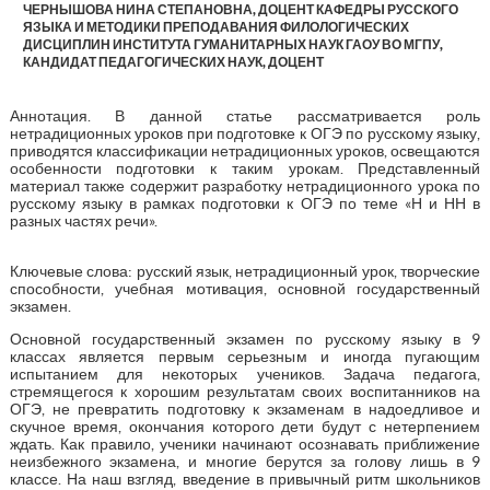
ЧЕРНЫШОВА НИНА СТЕПАНОВНА, ДОЦЕНТ КАФЕДРЫ РУССКОГО
ЯЗЫКА И МЕТОДИКИ ПРЕПОДАВАНИЯ ФИЛОЛОГИЧЕСКИХ
ДИСЦИПЛИН ИНСТИТУТА ГУМАНИТАРНЫХ НАУК ГАОУ ВО МГПУ,
КАНДИДАТ ПЕДАГОГИЧЕСКИХ НАУК, ДОЦЕНТ
Аннотация. В данной статье рассматривается роль
нетрадиционных уроков при подготовке к ОГЭ по русскому языку,
приводятся классификации нетрадиционных уроков, освещаются
особенности подготовки к таким урокам. Представленный
материал также содержит разработку нетрадиционного урока по
русскому языку в рамках подготовки к ОГЭ по теме «Н и НН в
разных частях речи».
Ключевые слова: русский язык, нетрадиционный урок, творческие
способности, учебная мотивация, основной государственный
экзамен.
Основной государственный экзамен по русскому языку в 9
классах является первым серьезным и иногда пугающим
испытанием для некоторых учеников. Задача педагога,
стремящегося к хорошим результатам своих воспитанников на
ОГЭ, не превратить подготовку к экзаменам в надоедливое и
скучное время, окончания которого дети будут с нетерпением
ждать. Как правило, ученики начинают осознавать приближение
неизбежного экзамена, и многие берутся за голову лишь в 9
классе. На наш взгляд, введение в привычный ритм школьников