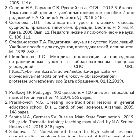
2005. 146 с.
Сенина Н.А., Гармаш С.В. Русский язык. ОГЭ – 2019. 9-й класс.
Тематический тренинг: учебно-методическое пособие / под
редакцией Н.А. Сениной. Ростов н/Д., 2018. 318 с.
Соколова Л.Н. Нестандартный урок в старших классах:
сущность, признаки, типология, функции. Вестник РГУ им. И.
Канта. 2008. Вып. 11. Педагогические и психологические науки.
С. 108-111.
Стефановская Т.А. Педагогика: наука и искусство. Курс лекций.
Учебное пособие для студентов, преподавателей, аспирантов.
М., 1998. 368 с.
Широбокова Т.С. Методика организации и проведения
нетрадиционных уроков в образовательном процессе
учреждений СПО. URL:
https://cyberleninka.ru/article/n/metodika-organizatsii-i-
provedeniya-netraditsionnyh-urokov-v-obrazovatelnom-
protsesse-uchrezhdeniy-spo (дата обращения: 01.12.2019).
Podlasyj I.P. Pedagogy: 100 questions – 100 answers: educational
manual for universities. M, 2004. 365 pages.
Prashkovich N.G. Creating non-traditional lessons in general
education school. Dis. ... cand. of ped. sciences. Arzamas, 2005.
146 pages.
Senina N.A., Garmash S.V. Russian. Main State Examination - 2019.
9th grade. Thematic training: teaching manual / ed. by N.A. Senina.
Rostov n/D., 2018. 318 pages.
Sokolova L.N. Non-standard lesson in high school: essence,
characteristics, typology, functions. Journal of RSU named after I.