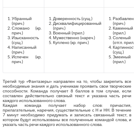
Убранный
Доверенность (сущ.)
Разбавле
(прич.)
Дисквалифицированный
(прич.)
Сломано (кр.
(прич.)
Каминный
прич.)
Военный (прил.)
(прил.)
Изысканность
Мужественно (нареч.)
Соленый
(сущ.)
Куплено (кр. прич.)
(отгл. прил.
Написанный
Картиннос
(прич.)
(сущ.)
Испечен (кр.
Змеиный
прич.)
(прил.)
Третий тур «Фантазеры» направлен на то, чтобы закрепить все
необходимые знания и дать ученикам проявить свои творческие
способности. Команда получает 8 баллов в том случае, если
составлен действительно связный текст и указана часть речи
каждого использованного слова.
Каждая команда получает набор слов: причастия,
прилагательные, наречия, существительные с Н и НН. В течение
7 минут необходимо придумать и записать связанный текст, в
котором будут использованы все полученные командой слова, и
указать часть речи каждого использованного слова.