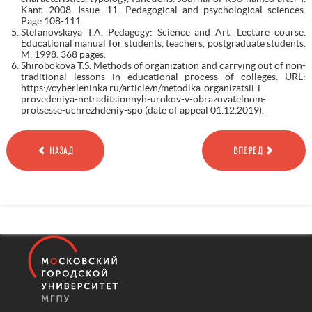
Kant. 2008. Issue. 11. Pedagogical and psychological sciences.
Page 108-111.
Stefanovskaya T.A. Pedagogy: Science and Art. Lecture course.
Educational manual for students, teachers, postgraduate students.
M, 1998. 368 pages.
Shirobokova T.S. Methods of organization and carrying out of non-
traditional lessons in educational process of colleges. URL:
https://cyberleninka.ru/article/n/metodika-organizatsii-i-
provedeniya-netraditsionnyh-urokov-v-obrazovatelnom-
protsesse-uchrezhdeniy-spo (date of appeal 01.12.2019).
НАЗАД
ВПЕРЕД