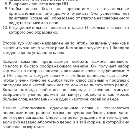
В наречиях пишется всегда НН.
Чтобы слово было не причастием, а отглагольным
прилагательным, оно должно отвечать 3-м условиям: нет
приставки (кроме не); образовано от глагола несовершенного
вида; нет зависимых слов.
В существительных пишется столько Н, сколько в слове, от
которого оно образовано.
Второй тур «Элиас» направлен на то, чтобы развлечь учеников и
закрепить знания о частях речи. Команда получает по 1 баллу за
каждое верное угаданное слово.
Каждой команде предлагается выбрать самого активного,
смелого и быстро соображающего ученика. Он получает набор
карточек, на которых написаны различные слова с суффиксами Н
и НН, рядом с каждым словом в скобках написана часть речи,
чтобы ученик точно не ошибся (если класс сильный и проблем с
определением частей речи нет, то можно не писать этого рядом).
Каждая команда работает по очереди в течение минуты:
выбранный ученик должен за минуту объяснить как можно
больше слов, написанных на одной карточке, своей команде.
Нельзя использовать однокоренные слова и пользоваться
аналогами иностранного языка, но нужно сообщить, какая часть
речи будет загадана. Слово считается угаданным в том случае,
если оно названо абсолютно верно и в той форме, в которой оно
записано на карточке.