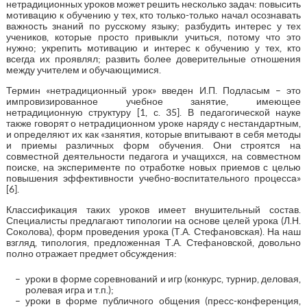
нетрадиционных уроков может решить несколько задач: повысить
мотивацию к обучению у тех, кто только-только начал осознавать
важность знаний по русскому языку; разбудить интерес у тех
учеников, которые просто привыкли учиться, потому что это
нужно; укрепить мотивацию и интерес к обучению у тех, кто
всегда их проявлял; развить более доверительные отношения
между учителем и обучающимися.
Термин «нетрадиционный урок» введен И.П. Подласым – это
импровизированное учебное занятие, имеющее
нетрадиционную структуру [1, с. 35]. В педагогической науке
также говорят о нетрадиционном уроке наряду с нестандартным,
и определяют их как «занятия, которые впитывают в себя методы
и приемы различных форм обучения. Они строятся на
совместной деятельности педагога и учащихся, на совместном
поиске, на эксперименте по отработке новых приемов с целью
повышения эффективности учебно-воспитательного процесса»
[6].
Классификация таких уроков имеет внушительный состав.
Специалисты предлагают типологии на основе целей урока (Л.Н.
Соколова), форм проведения урока (Т.А. Стефановская). На наш
взгляд, типология, предложенная Т.А. Стефановской, довольно
полно отражает предмет обсуждения:
уроки в форме соревнований и игр (конкурс, турнир, деловая,
ролевая игра и т.п.);
уроки в форме публичного общения (пресс-конференция,