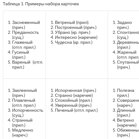
Таблица 1. Примеры набора карточек
Заснеженный
Ветреный (прил).
Задано (
(прич.)
Построенный (прич.)
прич.)
Преданность
Убрано (кр. прич.)
Спонтанно
(сущ.)
Интересно (наречие)
(сущ.)
Глаженый
Чудесна (кр. прил.)
Деревянн
(отгл. прил.)
(прил.)
Гусиный
Жареный
(прил.)
(отгл. прил.
Вареный (отгл.
Спутанны
прил.)
(прич.)
Заклеенный
Испорченная (прич.)
Полезна 
(прич.)
Странно (наречие)
прил.)
Плавленый
Спокойный (прил.)
Совершен
(отгл. прил.)
Уверенный (прич.)
(нареч.)
Испорченность
Печеный (отгл. прил.)
Длинный
(сущ.)
(прил.)
Странный
Ветрено
(прил.)
(наречие)
Медленно
Обиженны
(нареч.)
(прич.)