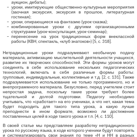
аукцион, дебаты);
уроки, имитирующие общественно-культурные мероприятия
(заочная экскурсия, экскурсия в прошлое, литературная
гостиная);
уроки, опирающиеся на фантазию (урок-сказка);
комбинированные уроки с другими организационными
структурами (урок-консультация, урок-семинар);
перенесение на урок традиционных форм внеклассной
работы (КВН, спектакль, «клуб знатоков») [5, с. 318].
Нетрадиционные уроки подразумевают необычную подачу
материала, активизацию мыслительной деятельности учащихся,
развитие их творческих способностей. Эти формы уроков могут
соединять в себе использование нескольких педагогических
технологий, включать в себя различные формы работы:
групповые, индивидуальные, коллективные и т.д. [2, с. 131]. Также
подразумевается использование не только программного, но и
внепрограммного материала. Безусловно, перед учителем стоит
непростая задача, поскольку такие уроки требуют более
тщательной и долгой подготовки. Педагогу необходимо
учитывать, что «сработает» на его учениках, а что нет, какая тема
будет подходить для такого типа урока, а какую лучше
преподнести в ином формате, возможно ли достижение
поставленных целей в ходе такого урока и т.п. [4, с. 110].
В своей статье мы представляем разработку нетрадиционного
урока по русскому языка, в ходе которого ученики будут повторять
и систематизировать свои знания по теме «Н и НН в разных