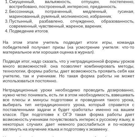
Смущенный, вальяжность, отпущен, постепенно,
востребовано, построенный, интересно, преданность.
Бессонница, потраченный, медленный, гусиная,
маринованный, румяный, молниеносно, избранник.
Пустынный, разбавлено, отчужденно, образованность,
современный, чувственный, жареное, вареник.
Подведение итогов.
На этом этапе учитель подводит итоги игры, команда
победителей получает призы (на усмотрение учителя: что-то
материальное или хорошая оценка в журнал).
Подводя итог, надо сказать, что у нетрадиционной формы уроков
много возможностей: она позволяет комбинировать методы,
технологии, формы работы, дает возможность проявить себя как
учителю, так и ученикам. Но такая форма работы не может
использоваться постоянно.
Нетрадиционные уроки необходимо проводить дозированно,
нужно четко понимать, есть ли в этом необходимость, взвешивать
все плюсы и минусы подготовки и проведения такого урока,
выбирать тип нетрадиционного урока, который справится с
поставленными задачи и будет «работать» именно на вашем
классе. При подготовке к ОГЭ такая форма работы дает
возможность ученикам почувствовать интерес к русскому языку, в
некоторых случаях дает немного расслабиться и по-новому
взглянуть на изучение языка и подготовку к экзамену.