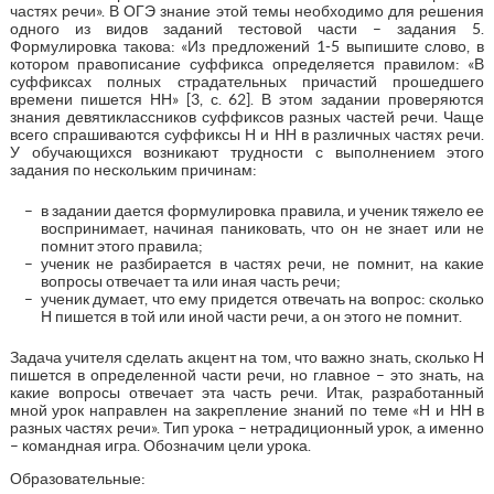
частях речи». В ОГЭ знание этой темы необходимо для решения
одного из видов заданий тестовой части – задания 5.
Формулировка такова: «Из предложений 1-5 выпишите слово, в
котором правописание суффикса определяется правилом: «В
суффиксах полных страдательных причастий прошедшего
времени пишется НН» [3, с. 62]. В этом задании проверяются
знания девятиклассников суффиксов разных частей речи. Чаще
всего спрашиваются суффиксы Н и НН в различных частях речи.
У обучающихся возникают трудности с выполнением этого
задания по нескольким причинам:
в задании дается формулировка правила, и ученик тяжело ее
воспринимает, начиная паниковать, что он не знает или не
помнит этого правила;
ученик не разбирается в частях речи, не помнит, на какие
вопросы отвечает та или иная часть речи;
ученик думает, что ему придется отвечать на вопрос: сколько
Н пишется в той или иной части речи, а он этого не помнит.
Задача учителя сделать акцент на том, что важно знать, сколько Н
пишется в определенной части речи, но главное – это знать, на
какие вопросы отвечает эта часть речи. Итак, разработанный
мной урок направлен на закрепление знаний по теме «Н и НН в
разных частях речи». Тип урока – нетрадиционный урок, а именно
– командная игра. Обозначим цели урока.
Образовательные: