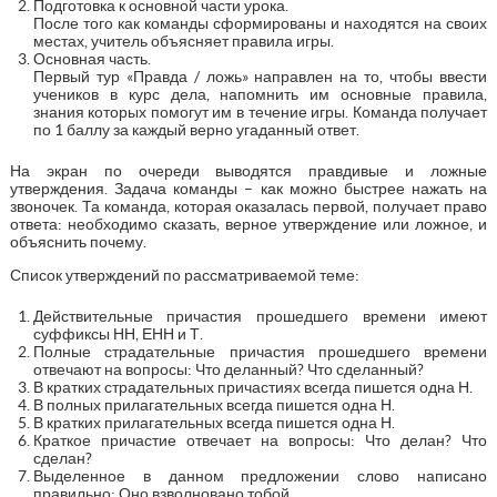
Подготовка к основной части урока.
После того как команды сформированы и находятся на своих
местах, учитель объясняет правила игры.
Основная часть.
Первый тур «Правда / ложь» направлен на то, чтобы ввести
учеников в курс дела, напомнить им основные правила,
знания которых помогут им в течение игры. Команда получает
по 1 баллу за каждый верно угаданный ответ.
На экран по очереди выводятся правдивые и ложные
утверждения. Задача команды – как можно быстрее нажать на
звоночек. Та команда, которая оказалась первой, получает право
ответа: необходимо сказать, верное утверждение или ложное, и
объяснить почему.
Список утверждений по рассматриваемой теме:
Действительные причастия прошедшего времени имеют
суффиксы НН, ЕНН и Т.
Полные страдательные причастия прошедшего времени
отвечают на вопросы: Что деланный? Что сделанный?
В кратких страдательных причастиях всегда пишется одна Н.
В полных прилагательных всегда пишется одна Н.
В кратких прилагательных всегда пишется одна Н.
Краткое причастие отвечает на вопросы: Что делан? Что
сделан?
Выделенное в данном предложении слово написано
правильно: Оно взволновано тобой.