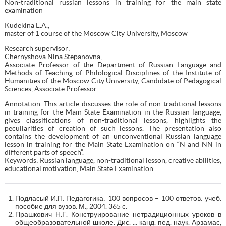
Non-traditional russian lessons in training for the main state
examination
Kudekina E.A.,
master of 1 course of the Moscow City University, Moscow
Research supervisor:
Chernyshova Nina Stepanovna,
Associate Professor of the Department of Russian Language and
Methods of Teaching of Philological Disciplines of the Institute of
Humanities of the Moscow City University, Candidate of Pedagogical
Sciences, Associate Professor
Annotation. This article discusses the role of non-traditional lessons
in training for the Main State Examination in the Russian language,
gives classifications of non-traditional lessons, highlights the
peculiarities of creation of such lessons. The presentation also
contains the development of an unconventional Russian language
lesson in training for the Main State Examination on “N and NN in
different parts of speech”.
Keywords: Russian language, non-traditional lesson, creative abilities,
educational motivation, Main State Examination.
Подласый И.П. Педагогика: 100 вопросов – 100 ответов: учеб.
пособие для вузов. М., 2004. 365 с.
Прашкович Н.Г. Конструирование нетрадиционных уроков в
общеобразовательной школе. Дис. ... канд. пед. наук. Арзамас,