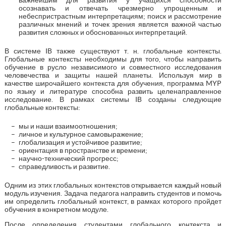
осознавать и отвечать чрезмерно упрощенным и
небеспристрастным интерпретациям; поиск и рассмотрение
различных мнений и точек зрения является важной частью
развития сложных и обоснованных интерпретаций.
В системе IB также существуют т. н. глобальные контексты.
Глобальные контексты необходимы для того, чтобы направить
обучение в русло независимого и совместного исследования
человечества и защиты нашей планеты. Используя мир в
качестве широчайшего контекста для обучения, программа MYP
по языку и литературе способна развить целенаправленное
исследование. В рамках системы IB созданы следующие
глобальные контексты:
мы и наши взаимоотношения;
личное и культурное самовыражение;
глобализация и устойчивое развитие;
ориентация в пространстве и времени;
научно-технический прогресс;
справедливость и развитие.
Одним из этих глобальных контекстов открывается каждый новый
модуль изучения. Задача педагога направить студентов и помочь
им определить глобальный контекст, в рамках которого пройдет
обучения в конкретном модуле.
После определения студентами глобального контекста и