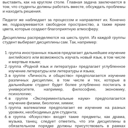
выставить, как на круглом столе. Главная задача заключается в
том, что студенты должны работать вместе, обсуждать проблемы
и находить решения.
Педагог же наблюдает за процессом и направляет их. Конечно
же, подразумевается свободное пространство, а также яркие
цвета, которые создают благоприятную атмосферу.
Дисциплины распределяются на шесть групп. Из каждой группы
студент выбирает дисциплины сам. Так, например:
группа иностранных языков предлагает дальнейшее изучение
английского или возможность изучать новый язык, в том числе
и мертвые языки;
группа «Родной язык и литература» предлагает углубленное
изучение литературы или литературы и языка;
в группе «Личность и общество» предполагается изучение
различных дисциплин, в том числе и тех, которые в
дальнейшем студент будет более углубленно постигать в
университете, например, философию, экономику,
психологию;
в группе «Экспериментальные науки» предполагается
изучение физики, биологии, химии;
группа математики предполагает ее изучение на разных
уровнях, необходимых для студента;
в группа «Искусство» входят такие предметы, как драма,
музыка, танец; следует отметить, что эти дисциплины в
обязательном порядке должны присутствовать в рамках