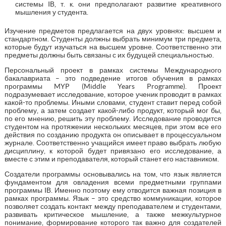
системы IB, т. к. они предполагают развитие креативного
мышления у студента.
Изучение предметов предлагается на двух уровнях: высшем и
стандартном. Студенты должны выбрать минимум три предмета,
которые будут изучаться на высшем уровне. Соответственно эти
предметы должны быть связаны с их будущей специальностью.
Персональный проект в рамках системы Международного
бакалавриата – это подведение итогов обучения в рамках
программы MYP (Middle Years Programme). Проект
подразумевает исследование, которое ученик проводит в рамках
какой-то проблемы. Иными словами, студент ставит перед собой
проблему, а затем создает какой-либо продукт, который мог бы,
по его мнению, решить эту проблему. Исследование проводится
студентом на протяжении нескольких месяцев, при этом все его
действия по созданию продукта он описывает в процессуальном
журнале. Соответственно учащийся имеет право выбрать любую
дисциплину, к которой будет привязано его исследование, а
вместе с этим и преподавателя, который станет его наставником.
Создатели программы основывались на том, что язык является
фундаментом для овладения всеми предметными группами
программы IB. Именно поэтому ему отводится важная позиция в
рамках программы. Язык – это средство коммуникации, которое
позволяет создать контакт между преподавателем и студентами,
развивать критическое мышление, а также межкультурное
понимание, формирование которого так важно для создателей