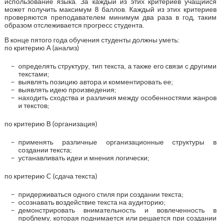
использование языка. За каждый из этих критериев учащийся
может получить максимум 8 баллов. Каждый из этих критериев
проверяются преподавателем минимум два раза в год, таким
образом отслеживается прогресс студента.
В конце пятого года обучения студенты должны уметь:
по критерию А (анализ)
определять структуру, тип текста, а также его связи с другими
текстами;
выявлять позицию автора и комментировать ее;
выявлять идею произведения;
находить сходства и различия между особенностями жанров
и текстов;
по критерию В (организация)
применять различные организационные структуры в
создании текста;
устанавливать идеи и мнения логически;
по критерию C (сдача текста)
придерживаться одного стиля при создании текста;
осознавать воздействие текста на аудиторию;
демонстрировать внимательность и вовлеченность в
проблему, которая поднимается или решается при создании