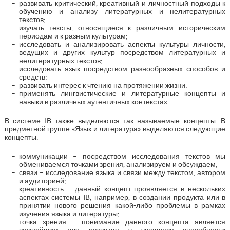
развивать критический, креативный и личностный подходы к
обучению и анализу литературных и нелитературных
текстов;
изучать тексты, относящиеся к различным историческим
периодам и к разным культурам;
исследовать и анализировать аспекты культуры личности,
ведущих и других культур посредством литературных и
нелитературных текстов;
исследовать язык посредством разнообразных способов и
средств;
развивать интерес к чтению на протяжении жизни;
применять лингвистические и литературные концепты и
навыки в различных аутентичных контекстах.
В системе IB также выделяются так называемые концепты. В
предметной группе «Язык и литература» выделяются следующие
концепты:
коммуникации – посредством исследования текстов мы
обмениваемся точками зрения, анализируем и обсуждаем;
связи – исследование языка и связи между текстом, автором
и аудиторией;
креативность – данный концепт проявляется в нескольких
аспектах системы IB, например, в создании продукта или в
принятии нового решения какой-либо проблемы в рамках
изучения языка и литературы;
точка зрения – понимание данного концепта является
важнейшим для развития у учащихся способности