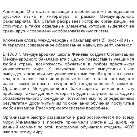
Аннотация. Эта статья посвящена особенностям преподавания
русского языка и литературы в рамках Международного
бакалавриата (IB). Статья раскрывает историю организации, ее
структуру, а также отдельные элементы, которые выделяют ее
среди других современных образовательных систем.
Ключевые слова: Международный бакалавриат (IB), русский язык,
литература, современное образование, навык, концепт, контекст.
В 1968 г. Международная школа Женевы создает Организацию
Международного бакалавриата с целью предоставить учащимся
любой страны возможность обучаться в любом престижном
университете мира. К несчастью, многие выпускники школ
вынуждены ограничиться университетами своей страны в связи с
тем, что плохо знают иностранные языки, а также потому, что
сдают исключительно внутренний государственный экзамен.
Организация Международного бакалавриата искореняет эту
проблему, так как диплом, который студент получает на выходе из
образовательного учреждения, позволяет ему по определенным
результатам, достигнутым им по окончании обучения, поступить в
любой вуз мира. Рассмотрим эту систему подробнее.
Организация быстро развивается и распространяется по всему
миру. Изначально в проекте принимали участие 12 школ, на
данный момент по этой программе обучаются студенты 4000
школ по всему миру.