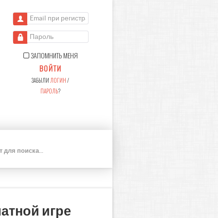
Email при регистрации
Пароль
ЗАПОМНИТЬ МЕНЯ
ВОЙТИ
ЗАБЫЛИ
ЛОГИН
/
ПАРОЛЬ
?
П
О
И
С
К
атной игре