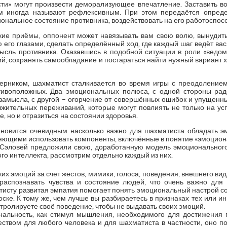
ти» могут произвести деморализующее впечатление. Заставить во
ом иногда называют рефлексивным. При этом передаётся опред
ональное состояние противника, воздействовать на его работоспособн
кие приёмы, оппонент может навязывать вам свою волю, вынудить в
 его глазами, сделать определённый ход, где каждый шаг ведёт вас
ысль противника. Оказавшись в подобной ситуации в роли «ведомо
й, сохранять самообладание и постараться найти нужный вариант 
ерником, шахматист сталкивается во время игры с преодоление
отивоположных. Два эмоциональных полюса, с одной стороны рад
замысла, с другой – огорчение от совершённых ошибок и упущен
лжительных переживаний, которые могут повлиять не только на усп
е, но и отразиться на состоянии здоровья.
ановится очевидным насколько важно для шахматиста обладать 
ляющими использовать компоненты, включённые в понятие «эмоцион
 Сэловей предложили свою, доработанную модель эмоционального
о интеллекта, рассмотрим отдельно каждый из них.
х эмоций за счет жестов, мимики, голоса, поведения, внешнего вид
распознавать чувства и состояние людей, что очень важно для у
исту развитая эмпатия помогает понять эмоциональный настрой соп
ке. К тому же, чем лучше вы разбираетесь в признаках тех или и
нтролируете своё поведение, чтобы не выдавать своих эмоций.
нальность, как стимул мышления, необходимого для достижения 
ством для любого человека и для шахматиста в частности, оно по