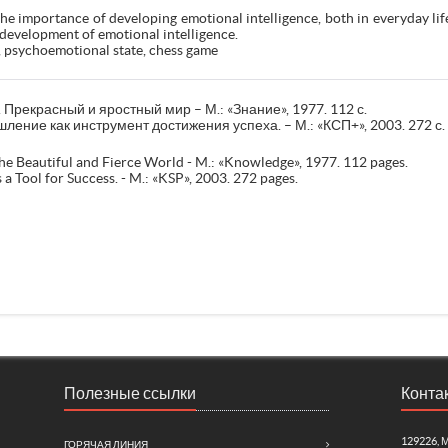
e importance of developing emotional intelligence, both in everyday life
 development of emotional intelligence.
, psychoemotional state, chess game
 Прекрасный и яростный мир – М.: «Знание», 1977. 112 с.
ние как инструмент достижения успеха. – М.: «КСП+», 2003. 272 с.
 The Beautiful and Fierce World - M.: «Knowledge», 1977. 112 pages.
a Tool for Success. - M.: «KSP», 2003. 272 pages.
Полезные ссылки
Конта
129226, 
ГОРЯЧАЯ ЛИНИЯ