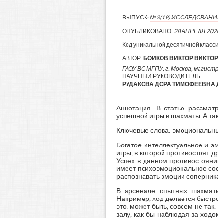
ВЫПУСК:
№3(19) ИССЛЕДОВАН
ОПУБЛИКОВАНО:
28 АПРЕЛЯ 202
Код уникальной десятичной класс
АВТОР:
БОЙКОВ ВИКТОР ВИКТО
ГАОУ ВО МГПУ, г. Москва, магист
НАУЧНЫЙ РУКОВОДИТЕЛЬ:
РУДАКОВА ДОРА ТИМОФЕЕВНА Д
Аннотация. В статье рассматр
успешной игры в шахматы. А та
Ключевые слова: эмоциональны
Богатое интеллектуальное и 
игры, в которой противостоят д
Успех в данном противостояни
имеет психоэмоциональное сос
распознавать эмоции соперника
В арсенале опытных шахмати
Например, ход делается быстро 
это, может быть, совсем не так
залу, как бы наблюдая за ход