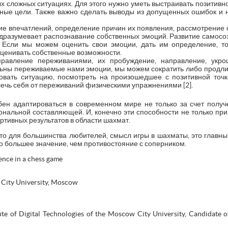
 сложных ситуациях. Для этого нужно уметь выстраивать позитивно
ные цели. Также важно сделать выводы из допущенных ошибок и не
ие впечатлений, определение причин их появления, рассмотрение 
одразумевает распознавание собственных эмоций. Развитие самосо
 Если мы можем оценить свои эмоции, дать им определение, то
оценивать собственные возможности.
управление переживаниями, их пробуждение, направление, укро
льны переживаемые нами эмоции, мы можем сократить либо продлит
вать ситуацию, посмотреть на произошедшее с позитивной точки
лечь себя от переживаний физическими упражнениями [2].
бен адаптироваться в современном мире не только за счет полу
ональной составляющей. И, конечно эти способности не только при
ртивных результатов в области шахмат.
что для большинства любителей, смысл игры в шахматы, это главн
до большее значение, чем противостояние с соперником.
ence in a chess game
 City University, Moscow
tute of Digital Technologies of the Moscow City University, Candidate o