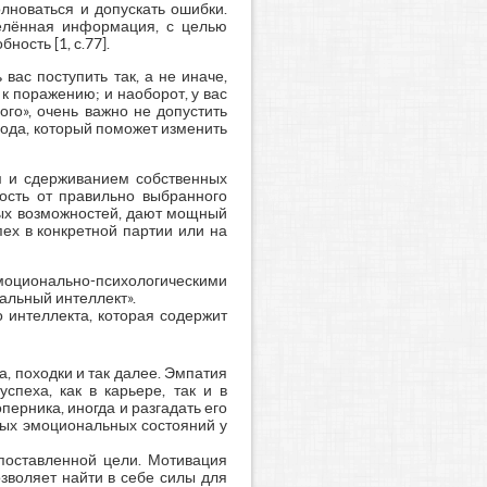
лноваться и допускать ошибки.
елённая информация, с целью
ость [1, с.77].
ас поступить так, а не иначе,
 к поражению; и наоборот, у вас
го», очень важно не допустить
хода, который поможет изменить
м и сдерживанием собственных
ость от правильно выбранного
ных возможностей, дают мощный
ех в конкретной партии или на
эмоционально-психологическими
альный интеллект».
 интеллекта, которая содержит
а, походки и так далее. Эмпатия
спеха, как в карьере, так и в
ерника, иногда и разгадать его
ных эмоциональных состояний у
поставленной цели. Мотивация
зволяет найти в себе силы для