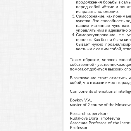
продолжения борьбы в самых
перед собой чёткие и понят
исправить положение.
Самосознание, как пониман
чувства. Это способность п
нашим истинным чувствам.
управлять ими и адекватно 
Саморегулирование, т.е. 
цепочек. Как бы ни были си
бывает нужно проанализиро
честным с самим собой, отв
Таким образом, человек спосо
собственной чувственно-эмоци
помогают добиться высоких спо
В заключение стоит отметить, 
собой, что в жизни имеет гораз
Components of emotional intellig
Boykov V.V.,
мaster of 2 course of the Moscow
Research supervisor:
Rudakova Dora Timofeevna
Associate Professor of the Insti
Professor