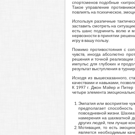
спортсменов подобные «хитрос
Такое управление противник
повлиять на психическое, эмоци
Используя различные тактичес
заставить смотреть на ситуацию
есть шанс подчинить волю и м
нервозности в принятии решени
игру в вашу пользу.
Помимо противостояния с соп
чувств, иногда абсолютно пр
решения и точной реализации 
импульс для глубоких и продо
результат выступления в турнир
Исходя из вышесказанного, ст
качествами и навыками, позво
К 1997 г. Джон Мэйер и Питер
четыре элемента эмоциональног
Эмпатия или восприятие чужи
предполагает способность 
повседневной жизни. Шахмат
намерения на шахматной дос
других людей, тем лучше ко
Мотивация, то есть эмоцио
является необходимым каче