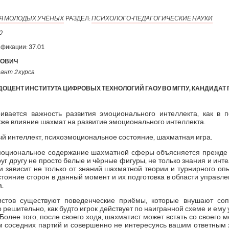
ИЯ МОЛОДЫХ УЧЁНЫХ
РАЗДЕЛ:
ПСИХОЛОГО-ПЕДАГОГИЧЕСКИЕ НАУКИ
0
ификации:
37.01
РОВИЧ
рант 2 курса
ОЦЕНТ ИНСТИТУТА ЦИФРОВЫХ ТЕХНОЛОГИЙ ГАОУ ВО МГПУ, КАНДИДАТ 
ивается важность развития эмоционального интеллекта, как в 
кже влияние шахмат на развитие эмоционального интеллекта.
й интеллект, психоэмоциональное состояние, шахматная игра.
эмоциональное содержание шахматной сферы объясняется прежде 
руг другу не просто белые и чёрные фигуры, не только знания и интел
и зависит не только от знаний шахматной теории и турнирного опы
тояние сторон в данный момент и их подготовка в области управле
.
стов существуют поведенческие приёмы, которые внушают сопе
решительно, как будто игрок действует по наигранной схеме и ему 
. Более того, после своего хода, шахматист может встать со своего 
ом соседних партий и совершенно не интересуясь вашим ответным