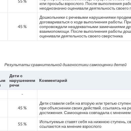
55 %
или просьбы взрослого. После выполнения раб
неоднозначно оценивали деятельность своего 
Дошкольники с речевыми нарушениями проде
договариваться о ходе выполнения работы. Пр
45 %
сопровождали неадекватными замечаниями друг
взаимопомощи. После выполнения работы дош
оценивали деятельность своего сверстника
Результаты сравнительной диагностики самооценки детей
Дети с
ым
нарушением
Комментарий
м
речи
-
Дети ставили себя на вторую или третью ступен
45 %
при объяснении своих действий, ссылаясь на р
достижения. Самооценка совпадала с мнением 
Испытуемые ставят себя на нижнюю ступень, с
55 %
ссылаются на мнение взрослого