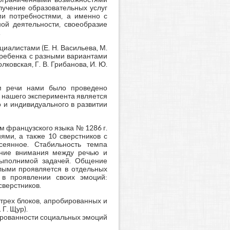
лучение образовательных услуг
ми потребностями, а именно с
ой деятельности, своеобразие
.
алистами (Е. Н. Васильева, М.
и ребенка с разными вариантами
ковская, Г. В. Грибанова, И. Ю.
ем речи нами было проведено
й нашего эксперимента является
о и индивидуального в развитии
м французского языка № 1286 г.
ями, а также 10 сверстников с
сеянное. Стабильность темпа
ение внимания между речью и
евыполнимой задачей. Общение
слыми проявляется в отдельных
 в проявлении своих эмоций:
сверстников.
трех блоков, апробированных и
 Г. Щур).
ированности социальных эмоций