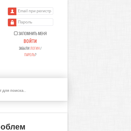
Email при регистрации
Пароль
ЗАПОМНИТЬ МЕНЯ
ВОЙТИ
ЗАБЫЛИ
ЛОГИН
/
ПАРОЛЬ
?
П
О
И
С
К
роблем