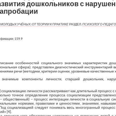
азвития дошкольников с нарушен
 апробации
МОЛОДЫХ УЧЁНЫХ: ОТ ТЕОРИИ К ПРАКТИКЕ
РАЗДЕЛ:
ПСИХОЛОГО-ПЕДАГО
ификации:
159.9
описание особенностей социального значимых характеристик до
иональная сфера); представлен диагностический инструментарий 
ениями речи (методики, критерии оценки, уровневые качественные х
 значимые компоненты личности, старший дошкольник, наруш
6] социализацию личности рассматривают как длительный процесс с 
вольно точное определение процесса социализации представлено
is – общественный) – процесс интеграции личности в социальную с
циальными нормами, правилами и ценностями, знаниями, навыка
Под социализацией следует понимать весь многогранный процес
й» [4].
ма специального образования направлена на включение детей с