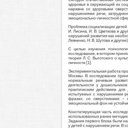
здоровья в окружающий их соц
наравне со здоровыми сверст
нарушениями речи, затруднен
эмоционально-личностной сфер
Проблема социализации детей 
И. Лисина, И. В. Цветкова и д
нарушений развития как необход
Левченко, Н. В. Шутова и другие)
С целью изучения психологи
исследование, в котором приня
теория Л. С. Выготского о кул
личности [1].
Экспериментальная работа пров
Москвы. В исследовании приня
нормальным речевым развити
деятельности у дошкольнико
практическим действием для 
испытуемых с нарушениями реч
фразах; со сверстниками – 
эмоциональный фон не устойчив
Констатирующая часть исследо
использованных ранее методик (Г
Задания первого блока были н
у детей с нарушением речи. В 