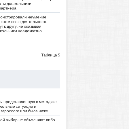
оты дошкольники
партнера
монстрировали неумение
и этом свою деятельность
 к другу, не оказывая
кольники неадекватно
Таблица 5
ь, представленную в методике,
еальные ситуации и
взрослого или была ниже
вой выбор не объясняют либо