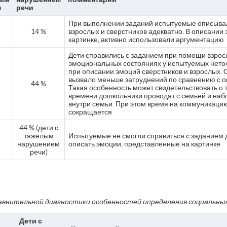
м
речи
При выполнении заданий испытуемые описыва
14 %
взрослых и сверстников адекватно. В описании
картинке, активно использовали аргументацию
Дети справились с заданием при помощи взрос
эмоциональных состояниях у испытуемых нет
при описании эмоций сверстников и взрослых.
вызвало меньше затруднений по сравнению с о
44 %
Такая особенность может свидетельствовать о т
времени дошкольники проводят с семьей и на
внутри семьи. При этом время на коммуникаци
сокращается
44 % (дети с
тяжелым
Испытуемые не смогли справиться с заданием 
нарушением
описать эмоции, представленные на картинке
речи)
внительной диагностики особенностей определения социальны
Дети с