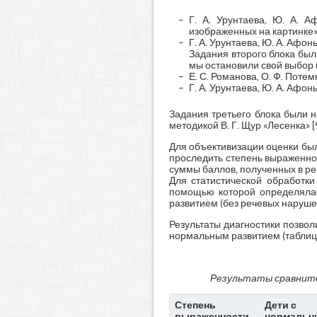
Г. А. Урунтаева, Ю. А. 
изображенных на картинке» 
Г. А. Урунтаева, Ю. А. Афо
Задания второго блока бы
мы остановили свой выбор
Е. С. Романова, О. Ф. Потем
Г. А. Урунтаева, Ю. А. Афо
Задания третьего блока были 
методикой В. Г. Щур «Лесенка» [9
Для объективизации оценки был
проследить степень выраженнос
суммы баллов, полученных в ре
Для статистической обработки
помощью которой определялас
развитием (без речевых наруше
Результаты диагностики позво
нормальным развитием (таблиц
Результаты сравните
Степень
Дети с
выраженности
нормальн