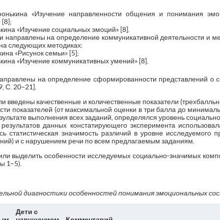
Афонькина «Изучение направленности общения и понимания эмо
[8];
нькина «Изучение социальных эмоций» [8].
ли направлены на определение коммуникативной деятельности и м
 на следующих методиках:
кина «Рисунок семьи» [5];
нькина «Изучение коммуникативных умений» [8].
направлены на определение сформированности представлений о с
, С. 20–21].
и введены качественные и количественные показатели (трехбалльн
ти показателей (от максимальной оценки в три балла до минималь
зультате выполнения всех заданий, определялся уровень социально
 результатов данных констатирующего эксперимента использова
ь статистическая значимость различий в уровне исследуемого п
ний) и с нарушением речи по всем предлагаемым заданиям.
лили выделить особенности исследуемых социально-значимых компо
ы 1–5).
льной диагностики особенностей понимания эмоциональных со
Дети с
ым
нарушением
Комментарий