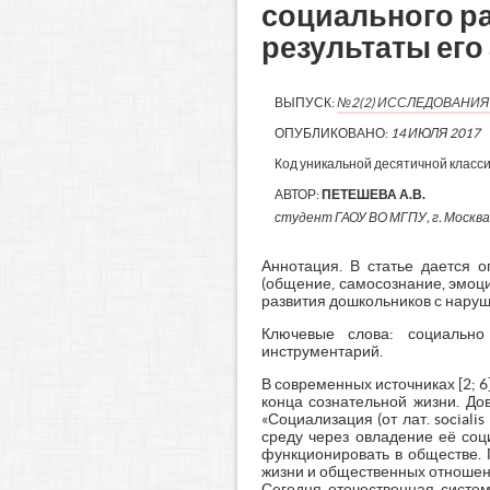
социального р
результаты его
ВЫПУСК:
№2(2) ИССЛЕДОВАНИЯ 
ОПУБЛИКОВАНО:
14 ИЮЛЯ 2017
Код уникальной десятичной класс
АВТОР:
ПЕТЕШЕВА А.В.
студент ГАОУ ВО МГПУ, г. Москва
Аннотация. В статье дается 
(общение, самосознание, эмоц
развития дошкольников с наруш
Ключевые слова: социально
инструментарий.
В современных источниках [2; 
конца сознательной жизни. До
«Социализация (от лат. social
среду через овладение её со
функционировать в обществе. 
жизни и общественных отношени
Сегодня отечественная систе