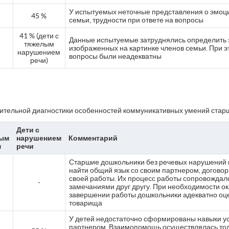
У испытуемых неточные представления о эмоц
45 %
семьи, трудности при ответе на вопросы
41 % (дети с
Данные испытуемые затруднялись определить
тяжелым
изображенных на картинке членов семьи. При 
нарушением
вопросы были неадекватны
речи)
нительной диагностики особенностей коммуникативных умений стар
Дети с
ым
нарушением
Комментарий
м
речи
Старшие дошкольники без речевых нарушений
найти общий язык со своим партнером, догово
своей работы. Их процесс работы сопровожда
-
замечаниями друг другу. При необходимости о
завершении работы дошкольники адекватно оце
товарища
У детей недостаточно сформированы навыки ус
партнером. Взаимопомощь осуществлялась тол