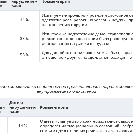
ным
нарушением
Комментарий
м
речи
Испытуемые проявляли ровное и спокойное от
14 %
адекватно реагировали на успехи и неудачи др
по отношению к другим
Испытуемые недостаточно демонстрировали св
33 %
реакция по отношению к ним была равнодушно
реагирования на успехи и неудачи
Для данной категории испытуемых было харак
53 %
отношение к другим, неадекватная реакция на 
ной диагностики особенностей представлений старших дошкол
внутрисемейных отношений
Дети с
ым
нарушением
Комментарий
м
речи
Ответы испытуемых характеризовались самост
14 %
определении эмоциональных состояний изобра
семьи и адекватностью речевого высказывания 