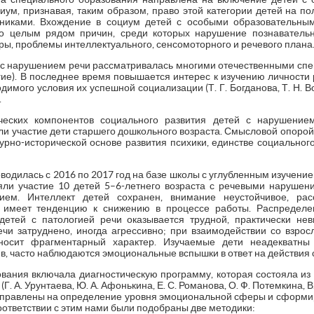
иум, признавая, таким образом, право этой категории детей на по
никами. Вхождение в социум детей с особыми образовательны
о целым рядом причин, среди которых нарушение познавательн
ы, проблемы интеллектуального, сенсомоторного и речевого плана
с нарушением речи рассматривалась многими отечественными специ
ругие). В последнее время повышается интерес к изучению личност
имого условия их успешной социализации (Т. Г. Богданова, Т. Н. Вол
.
ческих компонентов социального развития детей с нарушени
ли участие дети старшего дошкольного возраста. Смысловой опоро
ьтурно-исторической основе развития психики, единстве социальног
одилась с 2016 по 2017 год на базе школы с углубленным изучение
ли участие 10 детей 5–6-летнего возраста с речевыми нарушени
ем. Интеллект детей сохранен, внимание неустойчивое, рас
в имеет тенденцию к снижению в процессе работы. Распредел
детей с патологией речи оказывается трудной, практически н
и затруднено, иногда агрессивно; при взаимодействии со взро
носит фрагментарный характер. Изучаемые дети неадекватны
, часто наблюдаются эмоциональные вспышки в ответ на действия 
вания включала диагностическую программу, которая состояла из 
. А. Урунтаева, Ю. А. Афонькина, Е. С. Романова, О. Ф. Потемкина, В.
аправлены на определение уровня эмоциональной сферы и сформ
соответствии с этим нами были подобраны две методики: