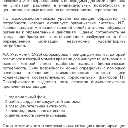
вложений. Хотя справедливость необходима для мотивации, она
не учитывает различия в индивидуальных потребностях и
ценностях, которые влияют на наше восприятие неравенства.
На психофизиологическом уровне мотивация образуется из
потребности, которая активирует органические системы. И.П.
Павлов называл мотивацию «слепой силой», эта сила побуждает
организм к определенным действиям. Однако потребность не
всегда преобразуется в мотивационное возбуждение, а без
определенной мотивации невозможно удовлетворить
потребность.
А.А. Ухтомский (1925) сформировал принцип доминанты, который
гласит, что в каждый момент времени доминирует та мотивация, в
основе которой лежит наиболее важная биологическая
потребность. Силу потребности можно определить с помощью
величины отклонения физиологических констант или
концентрации соответствующих гормональных факторов [1].
Психофизиологи выделяют пять аспектов физиологического
проявления мотивации:
гормональный фон;
работа сердечно-сосудистой системы;
глазо-двигательная активность;
электродермальная активность;
деятельность скелетных мышц.
Стоит отметить, что в экстремальных ситуациях доминирующая