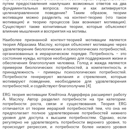
путем предоставления наилучших возможных ответов на два
фундаментальных вопроса: почему и как активируется
целенаправленное поведение? Таким образом, теории
мотивации можно разделить на контент-теорию (что такое
мотивация) и теорию процессов (как возникает мотивация).
Существуют также когнитивные теории, которые объясняют
влияние мышления и восприятия на мотивы.
Наиболее признанной контент-теорией мотивации является
теория Абрахама Маслоу, которая объясняет мотивацию через
удовлетворение биологических и психологических потребностей,
организованных в иерархическом порядке. Потребность – это
состояние нужды, которое необходимо для поддержания жизни и
обеспечения благополучия человека. Голод и жажда являются
примером биологических потребностей, а компетентность и
принадлежность – примеры психологических потребностей.
Потребности генерируют желания и стремления, которые
мотивируют поведение, необходимое для удовлетворения
потребностей, и содействуют благополучию [4].
ERG теория мотивации Клейтона Алдерфера расширяет работу
А. Маслоу. Автор разделил потребности на три категории:
потребности роста, связи и существования. Теория ERG
отличается от теории иерархий потребностей тем, что она не
предполагает полное удовлетворение потребностей нижнего
уровня для доступа к высшим потребностям. Однако, если
регулярно не удовлетворять потребности верхнего уровня, то
происходит регрессия, и потребности более низкого уровня