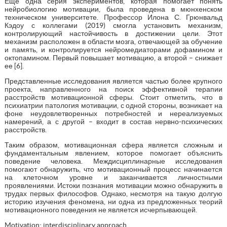
Еще одна серия экспериментов, которая помогает понять
нейробиологию мотивации, была проведена в мюнхенском
техническом университете. Профессор Илона С. Грюнвальд
Кэдоу с коллегами (2019) смогла установить механизм,
контролирующий настойчивость в достижении цели. Этот
механизм расположен в области мозга, отвечающей за обучение
и память, и контролируется нейромедиаторами дофамином и
октопамином. Первый повышает мотивацию, а второй – снижает
ее [6].
Представленные исследования является частью более крупного
проекта, направленного на поиск эффективной терапии
расстройств мотивационной сферы. Стоит отметить, что в
психиатрии патология мотивации, с одной стороны, возникает на
фоне неудовлетворенных потребностей и нереализуемых
намерений, а с другой – входит в состав нервно-психических
расстройств.
Таким образом, мотивационная сфера является сложным и
фундаментальным явлением, которое помогает объяснить
поведение человека. Междисциплинарные исследования
помогают обнаружить, что мотивационный процесс начинается
на клеточном уровне и заканчивается личностными
проявлениями. Истоки познания мотивации можно обнаружить в
трудах первых философов. Однако, несмотря на такую долгую
историю изучения феномена, ни одна из предложенных теорий
мотивационного поведения не является исчерпывающей.
Motivation: interdisciplinary approach