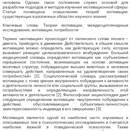
человека. Однако такое положение служит основой для
разработки подходов и методов изучения мотивационной сферы.
Статья посвящена осмыслению теорий мотивации,
существующих в различных областях научного знания
Ключевые слова: Теории мотивации, междисциплинарные
исследования, мотивация, потребности
Термин «мотивация» происходит от латинского слова movere –
двигать, приводить в движение. Действительно, в общем смысле
мотивацию можно определить как действующую силу, которая
вызывает реакцию целенаправленного возбуждения. Большой
медицинский словарь определяет мотивацию как «субъективно
окрашенное состояние, возникающее на основе активации
мозговых структур, побуждающее высших животных и человека
совершать действия, направленные на удовлетворение своих
потребностей» [5]. Социологический словарь рассматривает
мотивацию с точки зрения внутреннего побуждения к активности
и деятельности личности или социальной группы, вызываемое их
потребностями и определяющее направленность этой
активности и деятельности [2]. Философская энциклопедия дает
следующее определение мотивации: «внутреннее побуждение к
действию, обусловливающее субъективно-личностную
заинтересованность индивида в его свершении» [3].
Мотивация является одной из наиболее часто изучаемых и
описываемых тем в психологических исследованиях и считается
наиболее важной в поведенческой психологии. Также