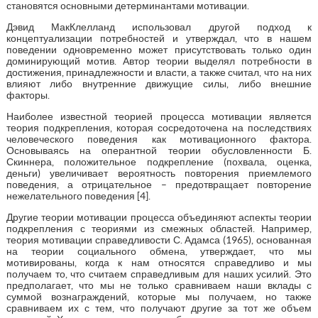
становятся основными детерминантами мотивации.
Дэвид МакКлелланд использовал другой подход к
концептуализации потребностей и утверждал, что в нашем
поведении одновременно может присутствовать только один
доминирующий мотив. Автор теории выделял потребности в
достижения, принадлежности и власти, а также считал, что на них
влияют либо внутренние движущие силы, либо внешние
факторы.
Наиболее известной теорией процесса мотивации является
теория подкрепления, которая сосредоточена на последствиях
человеческого поведения как мотивационного фактора.
Основываясь на оперантной теории обусловленности Б.
Скиннера, положительное подкрепление (похвала, оценка,
деньги) увеличивает вероятность повторения приемлемого
поведения, а отрицательное – предотвращает повторение
нежелательного поведения [4].
Другие теории мотивации процесса объединяют аспекты теории
подкрепления с теориями из смежных областей. Например,
теория мотивации справедливости С. Адамса (1965), основанная
на теории социального обмена, утверждает, что мы
мотивированы, когда к нам относятся справедливо и мы
получаем то, что считаем справедливым для наших усилий. Это
предполагает, что мы не только сравниваем наши вклады с
суммой вознаграждений, которые мы получаем, но также
сравниваем их с тем, что получают другие за тот же объем