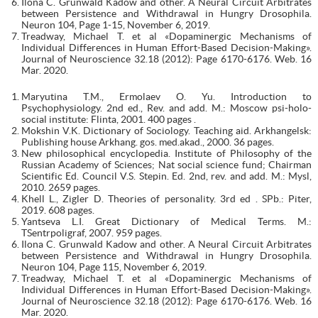
Ilona C. Grunwald Kadow and other. A Neural Circuit Arbitrates
between Persistence and Withdrawal in Hungry Drosophila.
Neuron 104, Page 1-15, November 6, 2019.
Treadway, Michael T. et al «Dopaminergic Mechanisms of
Individual Differences in Human Effort-Based Decision-Making».
Journal of Neuroscience 32.18 (2012): Page 6170-6176. Web. 16
Mar. 2020.
Maryutina T.M., Ermolaev O. Yu. Introduction to
Psychophysiology. 2nd ed., Rev. and add. M.: Moscow psi-holo-
social institute: Flinta, 2001. 400 pages .
Mokshin V.K. Dictionary of Sociology. Teaching aid. Arkhangelsk:
Publishing house Аrkhang. gos. med.akad., 2000. 36 pages.
New philosophical encyclopedia. Institute of Philosophy of the
Russian Academy of Sciences; Nat social science fund; Chairman
Scientific Ed. Council V.S. Stepin. Ed. 2nd, rev. and add. M.: Mysl,
2010. 2659 pages.
Khell L., Zigler D. Theories of personality. 3rd ed . SPb.: Piter,
2019. 608 pages.
Yantseva L.I. Great Dictionary of Medical Terms. M.:
TSentrpoligraf, 2007. 959 pages.
Ilona C. Grunwald Kadow and other. A Neural Circuit Arbitrates
between Persistence and Withdrawal in Hungry Drosophila.
Neuron 104, Page 115, November 6, 2019.
Treadway, Michael T. et al «Dopaminergic Mechanisms of
Individual Differences in Human Effort-Based Decision-Making».
Journal of Neuroscience 32.18 (2012): Page 6170-6176. Web. 16
Mar. 2020.