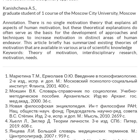
Kanishcheva A.S.,
graduate student of 1 course of the Moscow City University, Moscow
Annotation. There is no single motivation theory that explains all
aspects of human motivation, but these theoretical explanations do
often serve as the basis for the development of approaches and
techniques to increase motivation in distinct areas of human
endeavor. This article briefly has summarized existing theories of
motivation that are available in various aria of scientific knowledge
Keywords: Theory of motivation, interdisciplinary research,
motivation, needs.
Марютина Т.М., Ермолаев О.Ю. Введение в психофизиологию.
2-е изд., испр. и доп. М.: Московский психолого-социальный
институт: Флинта, 2001. 400 с.
Мокшин В.К. Словарь-справочник по социологии. Учебно-
методическое пособие. Архангельск: Изд-во Арханг. гос.
мед.акад., 2000. 36 с.
Новая философская энциклопедия. Ин-т философии РАН;
Нац. обществ.-науч. фонд; Председатель научно-ред. совета
В.С. Стёпин. Изд. 2-е, испр. и доп. М.: Мысль, 2010. 2659 с.
Хьелл Л., Зиглер Д. Теории личности. 3-е изд. СПб.: Питер,
2019. 608 с.
Янцева Л.И. Большой словарь медицинских терминов. М.:
Центрполиграф, 2007 г. 959 с.