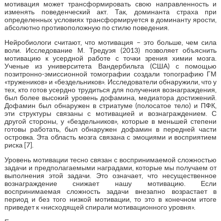
мотивация может трансформировать свою направленность и
изменять поведенческий акт. Так, доминанта страха при
определенных условиях трансформируется в доминанту ярости,
абсолютно противоположную по стилю поведения.
Нейробиологи считают, что мотивация – это больше, чем сила
воли. Исследование М. Тредуэя (2013) позволяет объяснить
мотивацию к усердной работе с точки зрения химии мозга.
Ученые из университета Вандербильта (США) с помощью
позитронно-эмиссионной томографии создали топографию ГМ
«тружеников» и «бездельников». Исследователи обнаружили, что у
тех, кто готов усердно трудиться для получения вознаграждения,
был более высокий уровень дофамина, медиатора достижений.
Дофамин был обнаружен в стриатуме (полосатое тело) и ПФК,
эти структуры связаны с мотивацией и вознаграждением. С
другой стороны, у «бездельников», которые в меньшей степени
готовы работать, был обнаружен дофамин в передней части
островка. Эта область мозга связана с эмоциями и восприятием
риска [7].
Уровень мотивации тесно связан с воспринимаемой сложностью
задачи и предполагаемыми наградами, которые мы получаем от
выполнения этой задачи. Это означает, что несущественное
вознаграждение снижает нашу мотивацию. Если
воспринимаемая сложность задачи внезапно возрастает в
период и без того низкой мотивации, то это в конечном итоге
приведет к «нисходящей спирали мотивационного уровня».