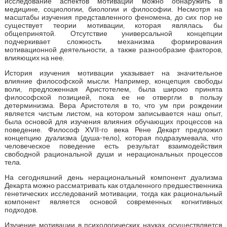
исследование аспектов мотивации можно обнаружить в
медицине, социологии, биологии и философии. Несмотря на
масштабы изучения представленного феномена, до сих пор не
существует теории мотивации, которая являлась бы
общепринятой. Отсутствие универсальной концепции
подчеркивает сложность механизма формирования
мотивационной деятельности, а также разнообразие факторов,
влияющих на нее.
История изучения мотивации указывает на значительное
влияние философской мысли. Например, концепция свободы
воли, предложенная Аристотелем, была широко принята
философской позицией, пока ее не отвергли в пользу
детерминизма. Вера Аристотеля в то, что ум при рождении
является чистым листом, на котором записывается наш опыт,
была основой для изучения влияния обучающих процессов на
поведение. Философ XVII-го века Рене Декарт предложил
концепцию дуализма (душа-тело), которая подразумевала, что
человеческое поведение есть результат взаимодействия
свободной рациональной души и нерациональных процессов
тела.
На сегодняшний день нерациональный компонент дуализма
Декарта можно рассматривать как отдаленного предшественника
генетических исследований мотивации, тогда как рациональный
компонент является основой современных когнитивных
подходов.
Изучение мотивации в психологических науках осуществляется