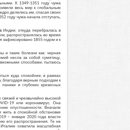
ьными. К 1349-1351 году чума
привели весь мир к глобальным
дро делились им, спасая своих
52 году чума начала отступать,
в Индии, откуда перебралась в
али, распространялась во время
я зафиксировано 1855 годом и к
ы и такие болезни как: черная
емий несла за собой сумятицу,
возможными способами, пытаюсь
ться куда спокойнее, в рамках
а, благодаря верным подходам к
 паники и глубоких кризисных
х связей и чрезвычайно высокой
VID-19 или коронавирус. Она
янию опустошенности. Вначале
и жить в спокойной обстановке
019 – январе 2020 года власти
ию его распространения. Те не
й Италию охватила масштабная