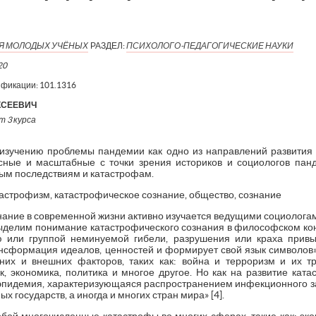
ИЯ МОЛОДЫХ УЧЁНЫХ
РАЗДЕЛ:
ПСИХОЛОГО-ПЕДАГОГИЧЕСКИЕ НАУКИ
20
ификации:
101.1316
КСЕЕВИЧ
т 3 курса
изучению проблемы пандемии как одно из направлений развития 
сные и масштабные с точки зрения историков и социологов панд
ым последствиям и катастрофам.
астрофизм, катастрофическое сознание, общество, сознание
нание в современной жизни активно изучается ведущими социолога
выделим понимание катастрофического сознания в философском кон
ю или группой неминуемой гибели, разрушения или краха привы
нсформация идеалов, ценностей и формирует свой язык символов» [
них и внешних факторов, таких как: война и терроризм и их тр
к, экономика, политика и многое другое. Но как на развитие ката
 «эпидемия, характеризующаяся распространением инфекционного з
х государств, а иногда и многих стран мира» [4].