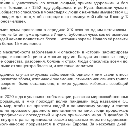
опили и уничтожали со всеми людьми, причем здоровыми и бол
 и Польши, а к 1352 году добралась и до Руси. Вспышки чумы 
, общество спасалось в монастырях, люди с нажитым имуществом ще
 людям для того, чтобы огородить от неминуемой гибели. К концу 13
ионов человек.
мия чумы произошла в середине XIX века по одним источникам 
нно из Китая чума пришла в Индию. Бубонная чума, как её именов
юдей начали появляться блохи – источник заразы. Начало её развити
о более 15 миллионов.
 масштабности заболевания и опасности в истории зафиксирован
олера, испанский грипп и многие другие. Каждая из опасных панд
ие общества, разорения, боязнь и страх. Люди спасались всеми 
альше от эпицентра болезни, и все также молиться.
дались случаи вирусных заболеваний, однако к ним стали относи
развитие эболы, атипичной пневмонии, птичьего или свиного грипп
вовремя было остановлено, в мире удалось избежать всеобщей
нании.
чале 2020 года в условиях глобализации, развития мирохозяйственны
нформации, в мир приходит волна пандемии под названием CO
сь мир, чтобы не привести людей к паническому упадку и состо
нь не произвело должного впечатления на мир, люди продолжал
строфических последствий и краха привычного мира. В декабре 2
с внутри страны, принимали весьма серьезные меры по сдерживан
 молниеносно прорывается в страны Европы. За несколько дне