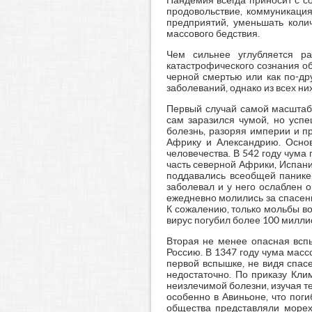
Пандемия всегда приносит с со
продовольствие, коммуникация
предприятий, уменьшать коли
массового бедствия.
Чем сильнее углубляется р
катастрофического сознания о
черной смертью или как по-др
заболеваний, однако из всех н
Первый случай самой масштаб
сам заразился чумой, но успе
болезнь, разоряя империи и пр
Африку и Александрию. Основ
человечества. В 542 году чума
часть северной Африки, Испан
поддавались всеобщей панике,
заболевал и у него ослаблен о
ежедневно молились за спасени
К сожалению, только мольбы в
вирус погубил более 100 милли
Вторая не менее опасная вспы
Россию. В 1347 году чума масс
первой вспышке, не видя спасе
недостаточно. По приказу Кл
неизлечимой болезни, изучая те
особенно в Авиньоне, что пог
общества представляли морех