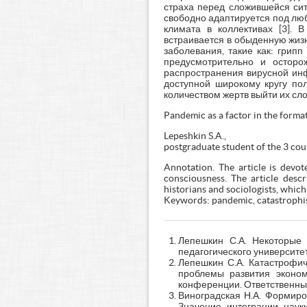
страха перед сложившейся сит
свободно адаптируется под лю
климата в коллективах [3]. 
встраивается в обыденную жиз
заболевания, такие как: грип
предусмотрительно и осторо
распространения вирусной инф
доступной широкому кругу по
количеством жертв выйти их сл
Pandemic as a factor in the forma
Lepeshkin S.A.,
postgraduate student of the 3 co
Annotation. The article is devo
consciousness. The article desc
historians and sociologists, whic
Keywords: pandemic, catastrophis
Лепешкин С.А. Некоторые 
педагогического университета
Лепешкин С.А. Катастрофич
проблемы развития эконо
конференции. Ответственный 
Виноградская Н.А. Формиро
Значение интеграции наук