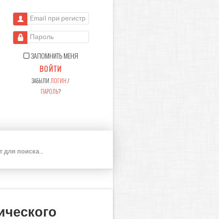
Email при регистрации
Пароль
ЗАПОМНИТЬ МЕНЯ
ВОЙТИ
ЗАБЫЛИ
ЛОГИН
/
ПАРОЛЬ
?
П
О
И
С
К
ического