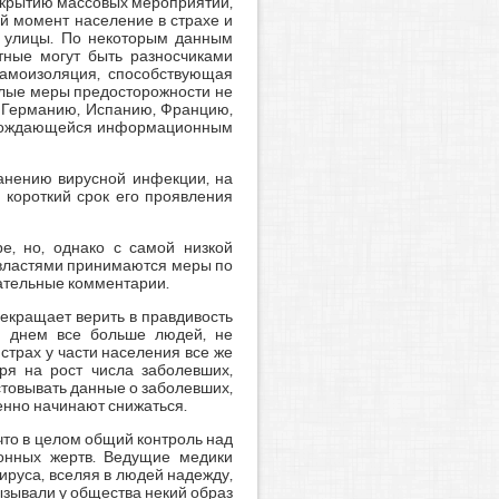
закрытию массовых мероприятий,
й момент население в страхе и
а улицы. По некоторым данным
тные могут быть разносчиками
самоизоляция, способствующая
алые меры предосторожности не
в Германию, Испанию, Францию,
ровождающейся информационным
анению вирусной инфекции, на
 короткий срок его проявления
е, но, однако с самой низкой
 властями принимаются меры по
цательные комментарии.
екращает верить в правдивость
м днем все больше людей, не
трах у части населения все же
тря на рост числа заболевших,
стовывать данные о заболевших,
пенно начинают снижаться.
что в целом общий контроль над
ионных жертв. Ведущие медики
ируса, вселяя в людей надежду,
ызывали у общества некий образ