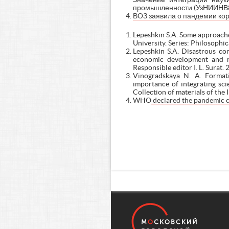
промышленности (УзНИИНВ80
ВОЗ заявила о пандемии кор
Lepeshkin S.A. Some approaches
University. Series: Philosophic
Lepeshkin S.A. Disastrous con
economic development and ma
Responsible editor I. L. Surat
Vinogradskaya N. A. Formatio
importance of integrating sci
Collection of materials of the
WHO
declared the pandemic c