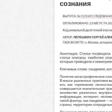
сознания
ВЫПУСК:
№7(23) ИССЛЕДОВАН
ОПУБЛИКОВАНО:
25 АВГУСТА 20
Код уникальной десятичной класс
АВТОР:
ЛЕПЕШКИН СЕРГЕЙ АЛЕ
ГАОУ ВО МГПУ, г. Москва, аспиран
Аннотация. Статья посвящена 
статье описаны наиболее опа
которые приводили к неминуем
Ключевые слова: пандемия, кат
Понятие катастрофическое соз
В массе различных трактовок 
его, как «признание личность
совершается значительная тра
множество различных внутрен
информации, интернет, челове
такой фактор, как пандемия –
страны, территории сопредельны