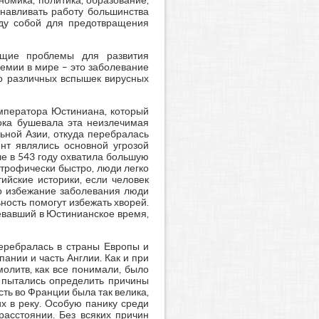
номика, политика, образование,
анавливать работу большинства
жду собой для предотвращения
ющие проблемы для развития
емии в мире – это заболевание
во различных вспышек вирусных
мператора Юстиниана, который
тока бушевала эта неизлечимая
льной Азии, откуда перебралась
нт являлись основной угрозой
ле в 543 году охватила большую
трофически быстро, люди легко
ийские историки, если человек
 Во избежание заболевания люди
ность помогут избежать хворей.
евавший в Юстинианское время,
перебралась в страны Европы и
ании и часть Англии. Как и при
молитв, как все понимали, было
 пытались определить причины
сть во Франции была так велика,
х в реку. Особую панику среди
асстоянии. Без всяких причин