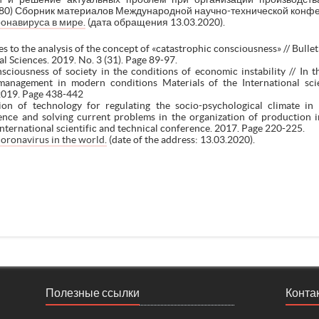
) Сборник материалов Международной научно-технической конфере
онавируса в мире.
(дата обращения 13.03.2020).
 to the analysis of the concept of «catastrophic consciousness» // Bulle
al Sciences. 2019. No. 3 (31). Page 89-97.
sciousness of society in the conditions of economic instability // In t
nagement in modern conditions Materials of the International scien
. 2019. Page 438-442
n of technology for regulating the socio-psychological climate in 
ence and solving current problems in the organization of production in
 International scientific and technical conference. 2017. Page 220-225.
oronavirus in the world.
(date of the address: 13.03.2020).
Полезные ссылки
Конта