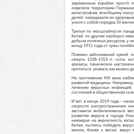
зараженные корабли просто т
охватила территорию Германии
катастрофам, всеобщему хаосу
детей, передавали их здоровым
унеся с собой порядка 50 милл
Третья по масштабности панде
Китай, по другим наоборот име
добычи полезных ресурсов, у л
концу 1911 года от чумы погибл
Помимо заболеваний чумой, по
смерть 1338-1353 гг; оспа; х
кризисы, паническое настроен
прятаться, уезжать как можно д
На протяжении XXI века наблю
развитой медицины. Например, 
лечению вирусных инфекций, 
состояний в общественном соз
И вот, в конце 2019 года – на
скорости распространения и
заставила мобилизоваться ве
развитие вируса в городе Уха
невзирая на вероятность ката
Китая, пытаясь победить виру
менее, ближе к весне, вирус