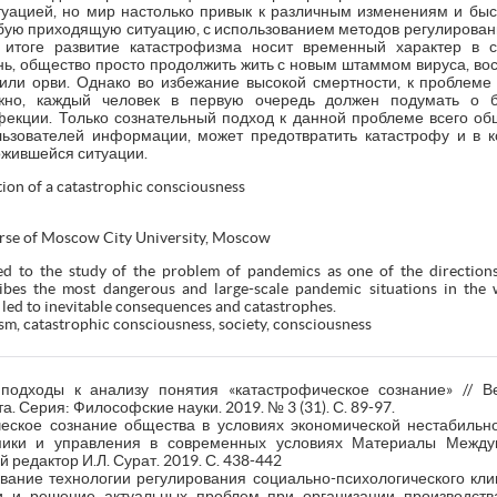
уацией, но мир настолько привык к различным изменениям и быс
бую приходящую ситуацию, с использованием методов регулирован
В итоге развитие катастрофизма носит временный характер в
нь, общество просто продолжить жить с новым штаммом вируса, во
п или орви. Однако во избежание высокой смертности, к проблеме
жно, каждый человек в первую очередь должен подумать о 
екции. Только сознательный подход к данной проблеме всего об
льзователей информации, может предотвратить катастрофу и в 
ожившейся ситуации.
tion of a catastrophic consciousness
urse of Moscow City University, Moscow
ted to the study of the problem of pandemics as one of the direction
ribes the most dangerous and large-scale pandemic situations in the
h led to inevitable consequences and catastrophes.
m, catastrophic consciousness, society, consciousness
подходы к анализу понятия «катастрофическое сознание» // Ве
. Серия: Философские науки. 2019. № 3 (31). С. 89-97.
еское сознание общества в условиях экономической нестабильно
мики и управления в современных условиях Материалы Междун
редактор И.Л. Сурат. 2019. С. 438-442
вание технологии регулирования социально-психологического клим
и и решение актуальных проблем при организации производств