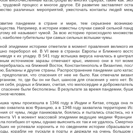
бой многочисленные катастрофы во многих сферах, такие как: эко
, трудовой процесс и многое другое. Её развитие заставляет ост
чество различных мероприятий, ужесточать контакты людей ме
азвитие пандемии в стране и мире, тем серьезнее возника
бщества. Например, в истории известны случаи самой сильной панд
угому её называют чумой. За всю историю происходило множест
их, наиболее губительны три самых сильных вспышки чумы.
ной эпидемии историки отметили в момент правления великого и
шно переборол её. В VI веке в странах Европы и Ближнего вос
иводя к их упадку. В 541 году вспышка вируса началась в центра
ным источником заразы отмечают крыс, именно они в тот моме
 перебралась на ближний Восток, Константинополь и Византию, пос
ию, Балканы и другие страны. Распространение пандемии шло катас
 предполагая, что спасения от нее не было. Как отмечали визант
рганизм, то, где бы он ни был, шансов для спасения у него нет.
я себя, родных и близких, считая, что милосердие и доброжелатель
о спасение были бесполезны. В результате за время пандемии, буш
онов человек.
шка чумы произошла в 1346 году в Индии и Китае, откуда она 
ово охватила всю Францию, а в 1348 году захватила территорию Исп
ния от чумы, люди паниковали, боялись и пытались спастись, но 
имента VI в момент массовой эпидемии ведущие медики Франции
ла погибших от чумы, однако выяснить их так и не удалось. Смертно
ибших не успевали хоронить и по сведениям истории сбрасывали и
оды, корабли не пускали в порты и держали на очень большом р