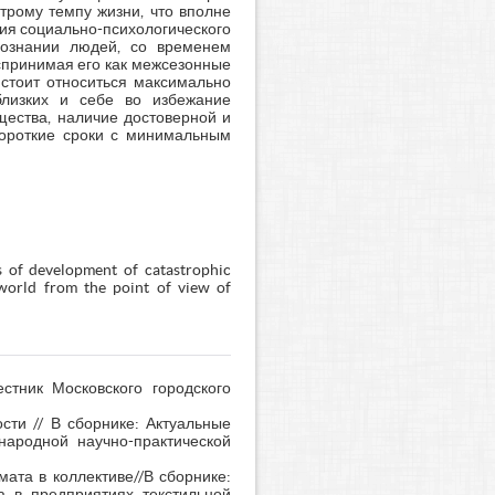
трому темпу жизни, что вполне
ия социально-психологического
 сознании людей, со временем
спринимая его как межсезонные
 стоит относиться максимально
близких и себе во избежание
щества, наличие достоверной и
короткие сроки с минимальным
s of development of catastrophic
 world from the point of view of
стник Московского городского
сти // В сборнике: Актуальные
ародной научно-практической
ата в коллективе//В сборнике:
а в предприятиях текстильной