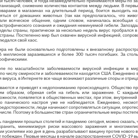
ки тысяч человек, и тогда незамедлительно принимаются меры по 
ганизаций, снижению количества контактов между людьми. В первы
товарами в магазинах на длительный период, боится выходить н
яться от домашних животных (так как предполагалось, что живо
али всяческое общение, одним словом, начиналась всеобщая 
строфического сознания и ожидания неминуемой гибели. Запозд
ределы страны, практически за несколько недель вирус пробрался 
е страны. Постепенно мир был охвачен вирусной инфекцией, соп
юдался свой хаос.
ира не были основательно подготовлены к внезапному распростр
6 миллионов заразившихся и более 300 тысяч погибших. За столь
трофическими.
опе по масштабности заболеваемости вирусной инфекции в мир
 по числу смирности и заболеваемости находится США. Ежедневно
 вируса, в Интернете все чаще возникают различные споры и отри
иваются и приводят к недопониманию происходящего. Общество пр
им образом, обрекая себя на гибель или заражение. С кажды
ности, появляется в общественных местах, при этом, внутренний с
но панического настроя уже не наблюдается. Ежедневно, несмо
редосторожности, люди начинают сопротивляться ситуации, опроте
их числе. Поэтому в большинстве стран ограничительные меры посте
ь пандемии прошлых столетий и пандемию сегодня, можно сказать, 
хранить, минимизируя риски массового заражения и многомил
 усилиями изо дня в день разрабатывают вакцину против нового в
ет побежден. Первые месяцы в начале распространения COVID-19 в