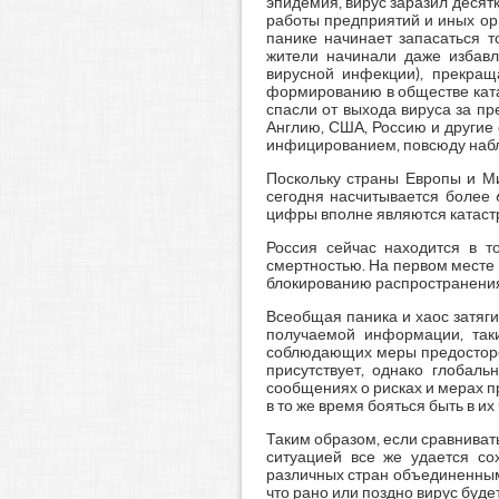
эпидемия, вирус заразил десят
работы предприятий и иных ор
панике начинает запасаться 
жители начинали даже избавл
вирусной инфекции), прекращ
формированию в обществе ката
спасли от выхода вируса за п
Англию, США, Россию и други
инфицированием, повсюду набл
Поскольку страны Европы и М
сегодня насчитывается более 
цифры вполне являются катас
Россия сейчас находится в т
смертностью. На первом месте
блокированию распространения
Всеобщая паника и хаос затяг
получаемой информации, так
соблюдающих меры предосторож
присутствует, однако глобаль
сообщениях о рисках и мерах п
в то же время бояться быть в 
Таким образом, если сравниват
ситуацией все же удается со
различных стран объединенными
что рано или поздно вирус буд