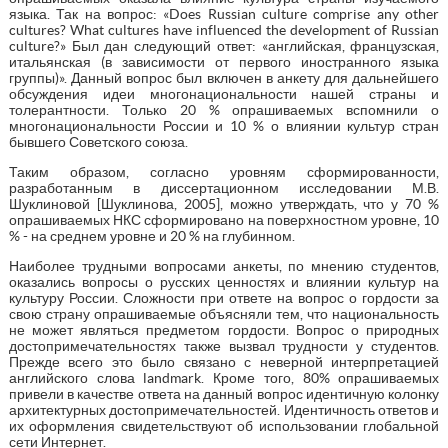
языка. Так на вопрос: «Does Russian culture comprise any other
cultures? What cultures have influenced the development of Russian
culture?» Был дан следующий ответ: «английская, французская,
итальянская (в зависимости от первого иностранного языка
группы)». Данный вопрос был включен в анкету для дальнейшего
обсуждения идеи многонациональности нашей страны и
толерантности. Только 20 % опрашиваемых вспомнили о
многонациональности России и 10 % о влиянии культур стран
бывшего Советского союза.
Таким образом, согласно уровням сформированности,
разработанным в диссертационном исследовании М.В.
Шуклиновой [Шуклинова, 2005], можно утверждать, что у 70 %
опрашиваемых НКС сформировано на поверхностном уровне, 10
% - на среднем уровне и 20 % на глубинном.
Наиболее трудными вопросами анкеты, по мнению студентов,
оказались вопросы о русских ценностях и влиянии культур на
культуру России. Сложности при ответе на вопрос о гордости за
свою страну опрашиваемые объясняли тем, что национальность
не может являться предметом гордости. Вопрос о природных
достопримечательностях также вызвал трудности у студентов.
Прежде всего это было связано с неверной интерпретацией
английского слова landmark. Кроме того, 80% опрашиваемых
привели в качестве ответа на данный вопрос идентичную колонку
архитектурных достопримечательностей. Идентичность ответов и
их оформления свидетельствуют об использовании глобальной
сети Интернет.