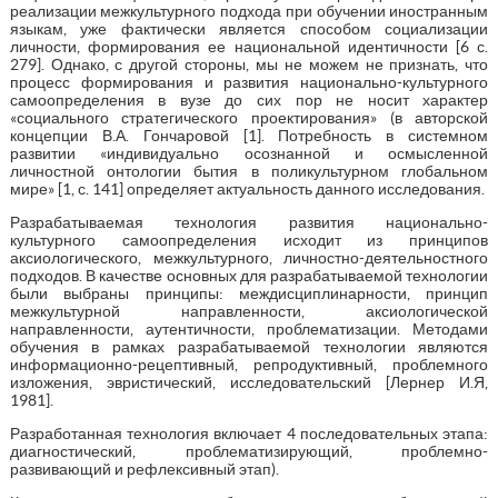
реализации межкультурного подхода при обучении иностранным
языкам, уже фактически является способом социализации
личности, формирования ее национальной идентичности [6 с.
279]. Однако, с другой стороны, мы не можем не признать, что
процесс формирования и развития национально-культурного
самоопределения в вузе до сих пор не носит характер
«социального стратегического проектирования» (в авторской
концепции В.А. Гончаровой [1]. Потребность в системном
развитии «индивидуально осознанной и осмысленной
личностной онтологии бытия в поликультурном глобальном
мире» [1, с. 141] определяет актуальность данного исследования.
Разрабатываемая технология развития национально-
культурного самоопределения исходит из принципов
аксиологического, межкультурного, личностно-деятельностного
подходов. В качестве основных для разрабатываемой технологии
были выбраны принципы: междисциплинарности, принцип
межкультурной направленности, аксиологической
направленности, аутентичности, проблематизации. Методами
обучения в рамках разрабатываемой технологии являются
информационно-рецептивный, репродуктивный, проблемного
изложения, эвристический, исследовательский [Лернер И.Я,
1981].
Разработанная технология включает 4 последовательных этапа:
диагностический, проблематизирующий, проблемно-
развивающий и рефлексивный этап).