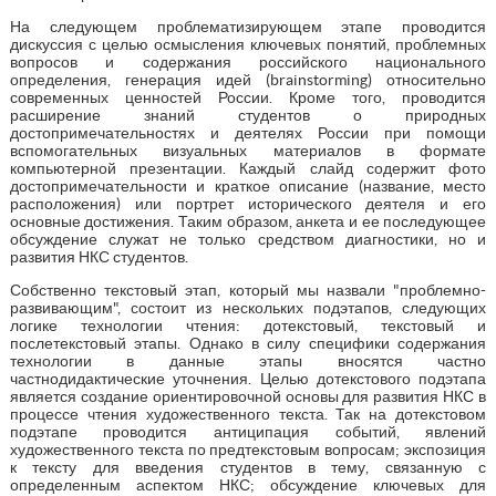
На следующем проблематизирующем этапе проводится
дискуссия с целью осмысления ключевых понятий, проблемных
вопросов и содержания российского национального
определения, генерация идей (brainstorming) относительно
современных ценностей России. Кроме того, проводится
расширение знаний студентов о природных
достопримечательностях и деятелях России при помощи
вспомогательных визуальных материалов в формате
компьютерной презентации. Каждый слайд содержит фото
достопримечательности и краткое описание (название, место
расположения) или портрет исторического деятеля и его
основные достижения. Таким образом, анкета и ее последующее
обсуждение служат не только средством диагностики, но и
развития НКС студентов.
Собственно текстовый этап, который мы назвали "проблемно-
развивающим", состоит из нескольких подэтапов, следующих
логике технологии чтения: дотекстовый, текстовый и
послетекстовый этапы. Однако в силу специфики содержания
технологии в данные этапы вносятся частно
частнодидактические уточнения. Целью дотекстового подэтапа
является создание ориентировочной основы для развития НКС в
процессе чтения художественного текста. Так на дотекстовом
подэтапе проводится антиципация событий, явлений
художественного текста по предтекстовым вопросам; экспозиция
к тексту для введения студентов в тему, связанную с
определенным аспектом НКС; обсуждение ключевых для