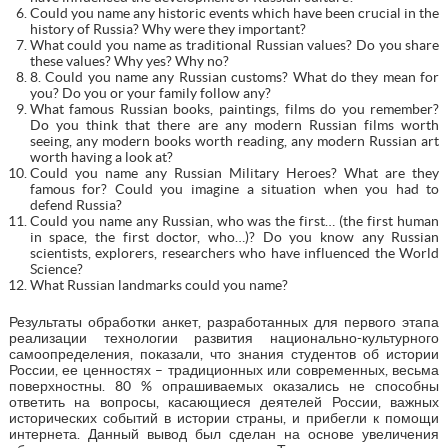
Could you name any historic events which have been crucial in the
history of Russia? Why were they important?
What could you name as traditional Russian values? Do you share
these values? Why yes? Why no?
8. Could you name any Russian customs? What do they mean for
you? Do you or your family follow any?
What famous Russian books, paintings, films do you remember?
Do you think that there are any modern Russian films worth
seeing, any modern books worth reading, any modern Russian art
worth having a look at?
Could you name any Russian Military Heroes? What are they
famous for? Could you imagine a situation when you had to
defend Russia?
Could you name any Russian, who was the first… (the first human
in space, the first doctor, who…)? Do you know any Russian
scientists, explorers, researchers who have influenced the World
Science?
What Russian landmarks could you name?
Результаты обработки анкет, разработанных для первого этапа
реализации технологии развития национально-культурного
самоопределения, показали, что знания студентов об истории
России, ее ценностях – традиционных или современных, весьма
поверхностны. 80 % опрашиваемых оказались не способны
ответить на вопросы, касающиеся деятелей России, важных
исторических событий в истории страны, и прибегли к помощи
интернета. Данный вывод был сделан на основе увеличения