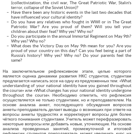
(collectivization, the civil war, The Great Patriotic War, Stalin's
terror, collapse of the Soviet Union)?
Have there been any historic events in the last two decades that
have influenced your cultural identity?
Do you have any relatives who fought in WWI or in The Great
Patriotic War? Are you proud of them? Will you tell your
children about their feat? Why yes? Why no?
Do you participate in the annual Immortal Regiment on May 9th?
Why yes? Why no?
What does the Victory Day on May 9th mean for you? Are you
proud of your country on this day? Can you feel being a part of
Russia’s history? Why yes? Why no? Do your parents feel the
same?
На заключительном рефлексивном этапе, целью которого
является оценка динамики развития НКС студентов, студентам
предлагается написать эссе на одну из предложенных тем: «What
understanding of your national identity have you gained throughout
the course» или «What changes has your national identity undergone
throughout the course». Необходимо отметить, что рефлексия
осуществляется не только студентами, но и преподавателем. На
основе анализа анкет, последующего обсуждения вопросов
анкеты преподаватель делает выводы о возникших при ответе на
вопросы анкеты трудностях и корректирует вопросы для более
чёткого понимания студентами. Учитель может перефразировать
некоторые вопросы или добавить новые, уточняющие. На основе
анализа проведенных занятий, промежуточной и итоговой
рефлексии студентов преподаватель может увеличить курс на