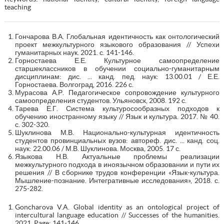
teaching
Гончарова В.А. Глобальная идентичность как онтологический
проект межкультурного языкового образования // Успехи
гуманитарных наук. 2021. с. 141-146.
Горностаева Е.Е. Культурное самоопределение
старшеклассников в обучении социально-гуманитарным
дисциплинам: дис. ... канд. пед. наук: 13.00.01 / Е.Е.
Горностаева. Волгоград, 2016. 226 с.
Мурасова А.Р. Педагогическое сопровождение культурного
самоопределения студентов. Ульяновск, 2008. 192 с.
Тарева Е.Г. Система культуросообразных подходов к
обучению иностранному языку // Язык и культура. 2017. № 40.
с. 302-320.
Шуклинова М.В. Национально-культурная идентичность
студентов провинциальных вузов: автореф. дис. ... канд. соц.
наук: 22.00.06 / М.В. Шуклинова. Москва, 2005. 17 с.
Языкова Н.В. Актуальные проблемы реализации
межкультурного подхода в иноязычном образовании и пути их
решения // В сборнике трудов конференции «Язык-культура.
Мышление-познание. Интегративные исследования», 2018. с.
275-282.
Goncharova V.A. Global identity as an ontological project of
intercultural language education // Successes of the humanities.
2021. Page: 141-146.