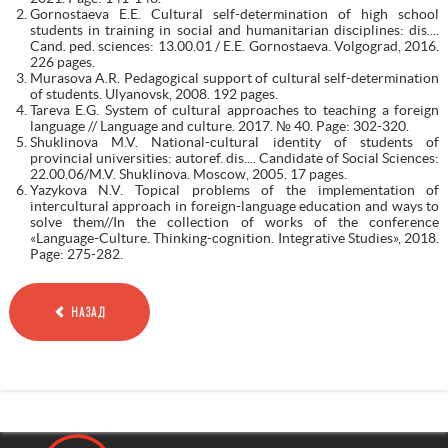
Gornostaeva E.E. Cultural self-determination of high school
students in training in social and humanitarian disciplines: dis....
Cand. ped. sciences: 13.00.01 / E.E. Gornostaeva. Volgograd, 2016.
226 pages.
Murasova A.R. Pedagogical support of cultural self-determination
of students. Ulyanovsk, 2008. 192 pages.
Tareva E.G. System of cultural approaches to teaching a foreign
language // Language and culture. 2017. № 40. Page: 302-320.
Shuklinova M.V. National-cultural identity of students of
provincial universities: autoref. dis.... Candidate of Social Sciences:
22.00.06/M.V. Shuklinova. Moscow, 2005. 17 pages.
Yazykova N.V. Topical problems of the implementation of
intercultural approach in foreign-language education and ways to
solve them//In the collection of works of the conference
«Language-Culture. Thinking-cognition. Integrative Studies», 2018.
Page: 275-282.
НАЗАД