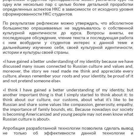
одну или несколько пар с целью более детальной проработки
определенных аспектов НКС в зависимости от исходного уровня
сформированности НКС студентов.
По результатам рефлексии можно утверждать, что абсолютное
большинство опрашиваемых не задумывалось о собственной
культурной идентичности до курса. Вопросы анкеты, ее
последующее обсуждение, чтение текста и последующая работа
с ним возбудили у студентов интерес к данной теме и
дальнейшему изучению себя, своей культурной идентичности,
истории и культуры своей страны.
«I have gained a better understanding of my identity because we have
discussed many issues connected to Russian culture and values and,
moreover, the story we read made me think and appreciate every
culture, always remember your roots and your identity, be proud of it
and not pretend someone else».
«I think I have gained a better understanding of my identity, but
another important thing is that I simply started to think about it: to
think about our culture, our customs, about what it’s like to be
Russian and share some values like compassion, generosity, empathy,
the importance of family bounds, etc. Because nowadays our society
is becoming Americanized and young people may not even know what
Russian culture is about».
Апробация разработанной технологии позволила сделать вывод
не только об эффективности данной технологии и