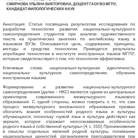
СМИРНОВА УЛЬЯНА ВИКТОРОВНА, ДОЦЕНТ ГАОУ ВО МГПУ,
КАНДИДАТ ФИЛОЛОГИЧЕСКИХ НАУК
Аннотация: Статья посвящена результатам исследования по
разработке технологии развития национально-культурного
самоопределения студентов при анализе художественного
текста на практических занятиях по английскому языку в
языковом ВУЗе. Описываются цель, содержание, принципы,
методы и средства технологии. Приводятся результаты
апробации технологии в институте иностранных языков МГПУ,
которые свидетельствуют о том, что технология эффективна.
Ключевые слова: национально-культурная идентичность,
национально- культурное самоопределение, обучение
иностранным языкам.
Формирование и развитие национально-культурного
самоопределения (далее – НКС) является одним из центральных
ориентиров современного межкультурного языкового
образования. С одной стороны, можно говорить о то, что сам
процесс межкультурного иноязычного образования призван
обогатить знания особенностей родного языка и культуры
обучающихся, поскольку «чужой язык и культура действуют как
зеркало, которое отражает неосознаваемые особенности
родного языка и собственной культуры» [4, с. 310]. Проникновение
в смыслы отдельных явлений родной культуры, понимание
национальных ценностей, организуемое преподавателем при