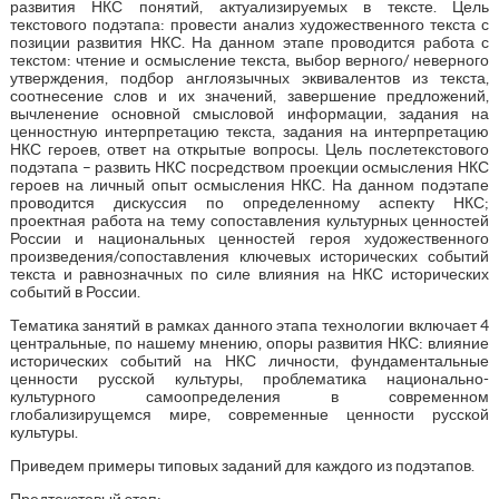
развития НКС понятий, актуализируемых в тексте. Цель
текстового подэтапа: провести анализ художественного текста с
позиции развития НКС. На данном этапе проводится работа с
текстом: чтение и осмысление текста, выбор верного/ неверного
утверждения, подбор англоязычных эквивалентов из текста,
соотнесение слов и их значений, завершение предложений,
вычленение основной смысловой информации, задания на
ценностную интерпретацию текста, задания на интерпретацию
НКС героев, ответ на открытые вопросы. Цель послетекстового
подэтапа – развить НКС посредством проекции осмысления НКС
героев на личный опыт осмысления НКС. На данном подэтапе
проводится дискуссия по определенному аспекту НКС;
проектная работа на тему сопоставления культурных ценностей
России и национальных ценностей героя художественного
произведения/сопоставления ключевых исторических событий
текста и равнозначных по силе влияния на НКС исторических
событий в России.
Тематика занятий в рамках данного этапа технологии включает 4
центральные, по нашему мнению, опоры развития НКС: влияние
исторических событий на НКС личности, фундаментальные
ценности русской культуры, проблематика национально-
культурного самоопределения в современном
глобализирущемся мире, современные ценности русской
культуры.
Приведем примеры типовых заданий для каждого из подэтапов.
Предтекстовый этап: