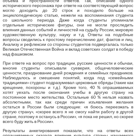
объема и пространности ответов. Так, описание одного
исторического персонажа при ответе на соответствующий вопрос
могло доходить до 20 строк и походило больше на
энциклопедическую статью, нежели на воспоминания студента
со школьного периода. Даже когда студенты упоминали
отдельные исторические фигуры, они не могли проследить
влияния данных событий и личностей на судьбу России, мировую
художественную культуру, науку и т.д. Ответы на подобные
вопросы сводились к простому перечислению дат, фактов и лиц.
Анализу и рефлексии со стороны студентов подвергалась только
Великая Отечественная Война и вклад советских солдат в победу
над фашизмом.
При ответе на вопрос про традиции, русские ценности и обычаи,
многие студенты описывали суеверия, общечеловеческие
ценности, празднование дней рождения и семейных праздников.
Наблюдалось и смешение понятий, когда под «семейными
традициями» студент подразумевал церковные обряды (такие как
крещение, похороны и т.д.). Кроме того, 40 % опрашиваемых
хотят уехать после окончания учебы в другую страну на
постоянное место жительства. Остальные 60 % нельзя назвать
абсолютными, так как среди причин изъявления желания
остаться в России были следующие: «я боюсь переезжать в
другую страну», «скорее всего я не смогу найти работу в другой
стране, поэтому я останусь в России», «я пока не решил, но скорее
всего буду жить в России».
Результаты анкетирования показали, что на ответы всех
опрашиваемых оказала влияние культура страны изучаемого