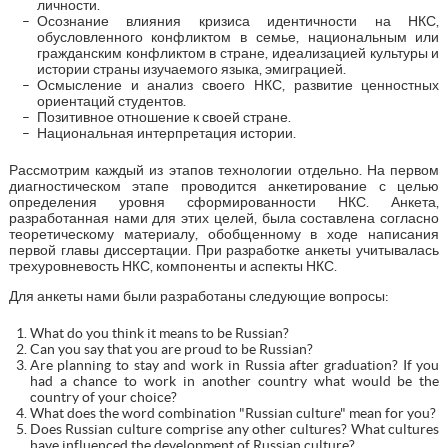
личности.
Осознание влияния кризиса идентичности на НКС,
обусловленного конфликтом в семье, национальным или
гражданским конфликтом в стране, идеализацией культуры и
истории страны изучаемого языка, эмиграцией.
Осмысление и анализ своего НКС, развитие ценностных
ориентаций студентов.
Позитивное отношение к своей стране.
Национальная интерпретация истории.
Рассмотрим каждый из этапов технологии отдельно. На первом
диагностическом этапе проводится анкетирование с целью
определения уровня сформированности НКС. Анкета,
разработанная нами для этих целей, была составлена согласно
теоретическому материалу, обобщенному в ходе написания
первой главы диссертации. При разработке анкеты учитывалась
трехуровневость НКС, компоненты и аспекты НКС.
Для анкеты нами были разработаны следующие вопросы:
What do you think it means to be Russian?
Can you say that you are proud to be Russian?
Are planning to stay and work in Russia after graduation? If you
had a chance to work in another country what would be the
country of your choice?
What does the word combination "Russian culture" mean for you?
Does Russian culture comprise any other cultures? What cultures
have influenced the development of Russian culture?