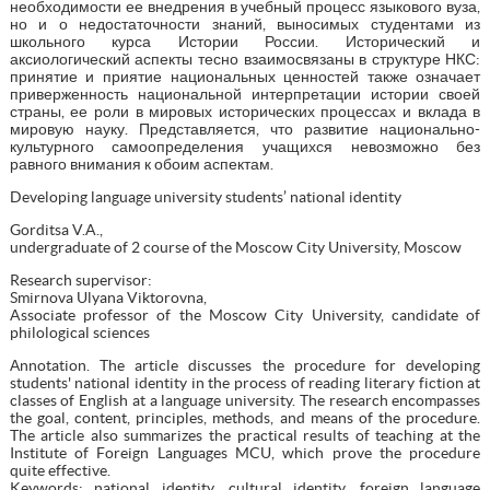
необходимости ее внедрения в учебный процесс языкового вуза,
но и о недостаточности знаний, выносимых студентами из
школьного курса Истории России. Исторический и
аксиологический аспекты тесно взаимосвязаны в структуре НКС:
принятие и приятие национальных ценностей также означает
приверженность национальной интерпретации истории своей
страны, ее роли в мировых исторических процессах и вклада в
мировую науку. Представляется, что развитие национально-
культурного самоопределения учащихся невозможно без
равного внимания к обоим аспектам.
Developing language university students’ national identity
Gorditsa V.A.,
undergraduate of 2 course of the Moscow City University, Moscow
Research supervisor:
Smirnova Ulyana Viktorovna,
Associate professor of the Moscow City University, candidate of
philological sciences
Аnnotation. The article discusses the procedure for developing
students' national identity in the process of reading literary fiction at
classes of English at a language university. The research encompasses
the goal, content, principles, methods, and means of the procedure.
The article also summarizes the practical results of teaching at the
Institute of Foreign Languages MCU, which prove the procedure
quite effective.
Keywords: national identity, cultural identity, foreign language