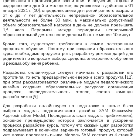
требования к организациям воспитания и обучения, отдыха и
оздоровления детей и молодежи», вступившими в действие с 01
января 2021 г. [10], определяющими для детей раннего возраста
от 6 до 7 лет длительность непрерывной образовательной
деятельности не более 30 мин, а максимально допустимый
объем образовательной нагрузки в день не должен превышать
1,5 часа. Перерывы между периодами непрерывной
образовательной деятельности должны быть не менее 10 минут.
Кроме того, существуют требования к самим электронным
средствам обучения. Поэтому при создании образовательного
курса необходимо предусмотреть разработку рекомендаций для
родителей по вопросам выбора средства электронного обучения
и режима обучения ребенка.
Разработка онлайн-курса следует начинать с разработки его
прототипа, то есть предварительной версии всего продукта [12],
при этом рассматриваются различные модели педагогического
дизайна создания образовательных ресурсов: организация
процесса, последовательность этапов, состав команды
разработчиков [9].
Для разработки онлайн-курса по подготовке к школе была
выбрана модель педагогического дизайна SAM (Successive
Approximation Model, Последовательная модель приближения),
основное преимущество которой заключается в ускорении
процесса разработки курса, потому что каждый цикл разработки
подразумевает в конечном варианте готовый продукт, который
уже можно предлагать рынку. Модель SAM состоит из 4 стадий: