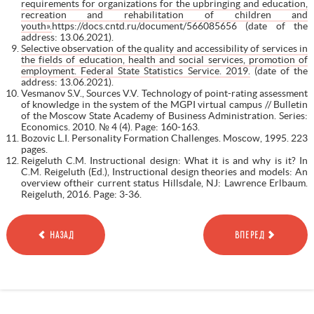
requirements for organizations for the upbringing and education,
recreation and rehabilitation of children and
youth».
https://docs.cntd.ru/document/566085656 (date of the
address: 13.06.2021).
Selective observation of the quality and accessibility of services in
the fields of education, health and social services, promotion of
employment. Federal State Statistics Service. 2019.
(date of the
address: 13.06.2021).
Vesmanov S.V., Sources V.V. Technology of point-rating assessment
of knowledge in the system of the MGPI virtual campus // Bulletin
of the Moscow State Academy of Business Administration. Series:
Economics. 2010. № 4 (4). Page: 160-163.
Bozovic L.I. Personality Formation Challenges. Moscow, 1995. 223
pages.
Reigeluth C.M. Instructional design: What it is and why is it? In
C.M. Reigeluth (Ed.), Instructional design theories and models: An
overview oftheir current status Hillsdale, NJ: Lawrence Erlbaum.
Reigeluth, 2016. Page: 3-36.
НАЗАД
ВПЕРЕД