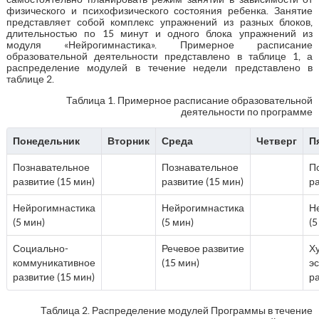
физического и психофизического состояния ребенка. Занятие
представляет собой комплекс упражнений из разных блоков,
длительностью по 15 минут и одного блока упражнений из
модуля «Нейрогимнастика». Примерное расписание
образовательной деятельности представлено в таблице 1, а
распределение модулей в течение недели представлено в
таблице 2.
Таблица 1. Примерное расписание образовательной
деятельности по программе
Понедельник
Вторник
Среда
Четверг
П
Познавательное
Познавательное
П
развитие (15 мин)
развитие (15 мин)
ра
Нейрогимнастика
Нейрогимнастика
Н
(5 мин)
(5 мин)
(5
Социально-
Речевое развитие
Х
коммуникативное
(15 мин)
э
развитие (15 мин)
ра
Таблица 2. Распределение модулей Программы в течение