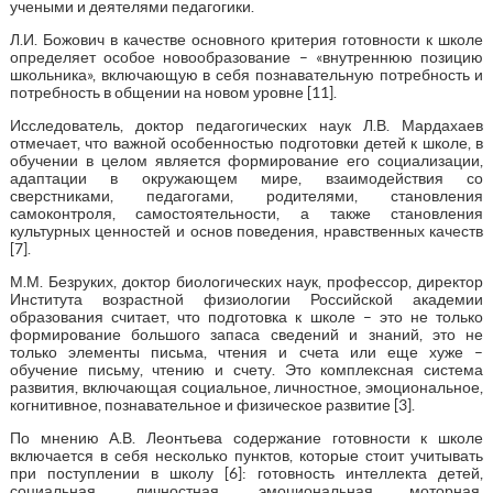
учеными и деятелями педагогики.
Л.И. Божович в качестве основного критерия готовности к школе
определяет особое новообразование – «внутреннюю позицию
школьника», включающую в себя познавательную потребность и
потребность в общении на новом уровне [11].
Исследователь, доктор педагогических наук Л.В. Мардахаев
отмечает, что важной особенностью подготовки детей к школе, в
обучении в целом является формирование его социализации,
адаптации в окружающем мире, взаимодействия со
сверстниками, педагогами, родителями, становления
самоконтроля, самостоятельности, а также становления
культурных ценностей и основ поведения, нравственных качеств
[7].
М.М. Безруких, доктор биологических наук, профессор, директор
Института возрастной физиологии Российской академии
образования считает, что подготовка к школе – это не только
формирование большого запаса сведений и знаний, это не
только элементы письма, чтения и счета или еще хуже –
обучение письму, чтению и счету. Это комплексная система
развития, включающая социальное, личностное, эмоциональное,
когнитивное, познавательное и физическое развитие [3].
По мнению А.В. Леонтьева содержание готовности к школе
включается в себя несколько пунктов, которые стоит учитывать
при поступлении в школу [6]: готовность интеллекта детей,
социальная, личностная, эмоциональная моторная,