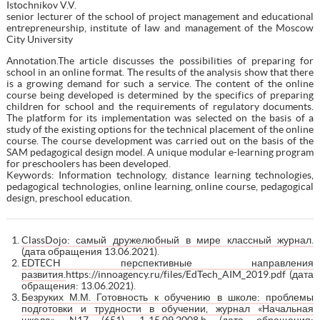
Istochnikov V.V.
senior lecturer of the school of project management and educational
entrepreneurship, institute of law and management of the Moscow
City University
Аnnotation.The article discusses the possibilities of preparing for
school in an online format. The results of the analysis show that there
is a growing demand for such a service. The content of the online
course being developed is determined by the specifics of preparing
children for school and the requirements of regulatory documents.
The platform for its implementation was selected on the basis of a
study of the existing options for the technical placement of the online
course. The course development was carried out on the basis of the
SAM pedagogical design model. A unique modular e-learning program
for preschoolers has been developed.
Keywords: Information technology, distance learning technologies,
pedagogical technologies, online learning, online course, pedagogical
design, preschool education.
ClassDojo: самый дружелюбный в мире классный журнал.
(дата обращения 13.06.2021).
EDTECH перспективные направления
развития.
https://innoagency.ru/files/EdTech_AIM_2019.pdf (дата
обращения: 13.06.2021).
Безруких М.М. Готовность к обучению в школе: проблемы
подготовки и трудности в обучении, журнал «Начальная
школа», N17 (651), 1-15.09.2008.
h (дата обращения: