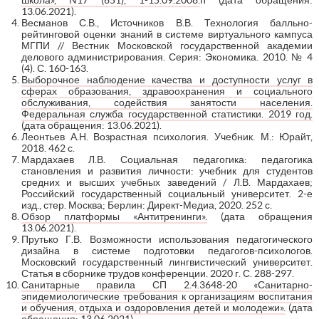
13.06.2021).
Весманов С.В., Источников В.В. Технология балльно-
рейтинговой оценки знаний в системе виртуального кампуса
МГПИ // Вестник Московской государственной академии
делового администрирования. Серия: Экономика. 2010. № 4
(4). С. 160-163.
Выборочное наблюдение качества и доступности услуг в
сферах образования, здравоохранения и социального
обслуживания, содействия занятости населения.
Федеральная служба государственной статистики. 2019 год.
(дата обращения: 13.06.2021).
Леонтьев А.Н. Возрастная психология. Учебник. М.: Юрайт,
2018. 462 с.
Мардахаев Л.В. Социальная педагогика: педагогика
становления и развития личности: учебник для студентов
средних и высших учебных заведений / Л.В. Мардахаев;
Российский государственный социальный университет. 2-е
изд., стер. Москва; Берлин: Директ-Медиа, 2020. 252 с.
Обзор платформы «Антитренинги».
(дата обращения
13.06.2021).
Прутько Г.В. Возможности использования педагогического
дизайна в системе подготовки педагогов-психологов.
Московский государственный лингвистический университет.
Статья в сборнике трудов конференции. 2020 г. С. 288-297.
Санитарные правила СП 2.4.3648-20 «Санитарно-
эпидемиологические требования к организациям воспитания
и обучения, отдыха и оздоровления детей и молодежи».
(дата
обращения: 13.06.2021).