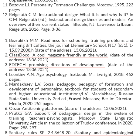
Bozovic L.I. Personality Formation Challenges. Moscow, 1995. 223
pages.
Reigeluth C.M. Instructional design: What it is and why is it? In
C.M. Reigeluth (Ed.), Instructional design theories and models: An
overview oftheir current status Hillsdale, NJ: Lawrence Erlbaum.
Reigeluth, 2016. Page: 3-36.
Bezrukikh M.M. Readiness for schooling: training problems and
learning difficulties, the journal Elementary School, N17 (651), 1-
15.09.2008.
h (date of the address: 13.06.2021).
ClassDoco: A cool magazine friendly in the world.
(date of the
address: 13.06.2021).
EDTECH promising directions of development.
(date of the
address: 13.06.2021).
Leontiev A.N. Age psychology. Textbook. M.: Ewright, 2018. 462
pages.
Mardakhaev L.V. Social pedagogy: pedagogy of formation and
development of personality: textbook for students of secondary
and higher educational institutions/L.V. Mardakhaev; Russian
State Social University. 2nd ed., Erased. Moscow; Berlin: Director-
Media, 2020. 252 pages.
Obzor Antitrening platforms.
(date of the address: 13.06.2021).
Prutko G.V. Support of pedagogical design in the system of
training teachers-psychologists. Moscow State Linguistic
University. Article in the collection of Trudov conference. In 2020,
Page: 288-297.
Sanitary rules SP 2.4.3648-20 «Sanitary and epidemiological