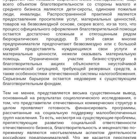
всего объектом благотворительности со стороны малого и
среднего бизнеса являются дети-сироты, одинокие пожилые
люди, инвалиды. Распространенной практикой является
предоставление просителям услуг, материальных ценностей,
товаров на безвозмездной основе, скорее всего, из-за того, что
процесс официального оформления благотворительной помощи
остается достаточно сложным и отягощенным рядом
бюрократических процедур. В этой связи многие
предприниматели предпочитают безвозмездно или с большой
скидкой предоставлять нуждающимся свои услуги и
материальные ценности, нежели оказывать материальную
помощь. Ограниченное участие бизнес-структур в
благотворительных акциях объясняется неустойчивой
экономической ситуацией, требующей резервных средств, а
также особенностями отечественной системы налогообложения.
Серьезным барьером остается недоверие к существующим
благотворительным фондам.
Тем не менее, представляется весьма существенным вывод,
основанный на результатах социологического исследования, о
том, что представители отечественных коммерческих структур в
целом проявляют готовность финансировать программы,
рассчитанные на социальную поддержку малообеспеченных
групп населения. То есть, несмотря на существующие проблемы,
препятствующие развитию социальной ответственности
отечественного бизнеса, благотворительность и меценатство по-
прежнему являются неотъемлемым аспектом деятельности
российских предпринимателей. Что же касается перспектив