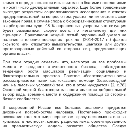
климата нередко остаются исключительно благими пожеланиями
и носят чисто декларативный характер. Еще более тревожными
выглядят результаты социологического исследования в ответах
предпринимателей на вопрос о том, удастся ли им отстоять свои
законные права в случае спора с бюрократическими структурами
в арбитражном суде. 48 % опрошенных уверены, что ситуация
будет развиваться, скорее всего, по негативному для них
сценарию. Практически каждый пятый опрошенный указал на
наличие в течение последних трех лет (2014-2017 гг.) фактов
скрытого или открытого вымогательства, шантажа или других
противоправных действий со стороны лиц, представляющих
органы власти.
При этом отрадно отметить, что, несмотря на все проблемы
малого и среднего отечественного бизнеса, наблюдается
тенденция роста масштабов реализации социальных и
благотворительных проектов. Понятие «благотворительность»
рассматривается нами как «оказание помощи (безвозмездной
или на льготных условиях) тем, кто в этом нуждается» [2, с.78].
Основной чертой благотворительности является добровольный
выбор вида, времени, места и содержания помощи со стороны
бизнес-сообщества.
В современной России все большее значение придается
духовным потребностям человека. Постепенно происходит
осознание того, что «мир переживает сразу несколько затяжных
кризисов: в частности, кризис рационализма, ориентированного
на прагматическую модель развития общества. Следуя