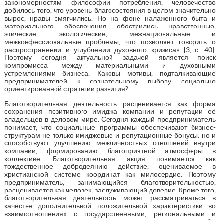
закономерностям философии потребления, человечество
добилось того, что уровень благосостояния в целом значительно
вырос, нравы смягчились. Но на фоне налаженного быта и
материального обеспечения обострились нравственные,
этические, экологические, межнациональные и
межконфессиональные проблемы, что позволяет говорить о
распространении и углублении духовного кризиса» [3, с. 40].
Поэтому сегодня актуальной задачей является поиск
компромисса между материальными и духовными
устремлениями бизнеса. Каковы мотивы, подталкивающие
предпринимателей к сознательному выбору социально
ориентированной стратегии развития?
Благотворительная деятельность расценивается как форма
сохранения позитивного имиджа компании и репутации её
владельцев в деловом мире. Сегодня каждый предприниматель
понимает, что социальные программы обеспечивают бизнес-
структурам не только имиджевые и репутационные бонусы, но и
способствуют улучшению межличностных отношений внутри
компании, формированию благоприятной атмосферы в
коллективе. Благотворительная акция понимается как
тождественное добродеянию действие, оцениваемое в
христианской системе координат как милосердие. Поэтому
предприниматель, занимающийся благотворительностью,
расценивается как человек, заслуживающий доверие. Кроме того,
благотворительная деятельность может рассматриваться в
качестве дополнительной положительной характеристики во
взаимоотношениях с государственными, региональными и