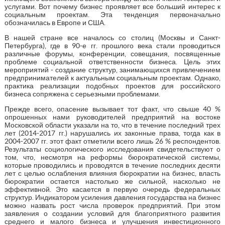
услугами. Вот почему бизнес проявляет все больший интерес к
социальным проектам. Эта тенденция первоначально
обозначилась в Европе и США.
В нашей стране все началось со столиц (Москвы и Санкт-
Петербурга), где в 90-е гг. прошлого века стали проводиться
различные форумы, конференции, совещания, посвященные
проблеме социальной ответственности бизнеса. Цель этих
мероприятий - создание структур, занимающихся привлечением
предпринимателей к актуальным социальным проектам. Однако,
практика реализации подобных проектов для российского
бизнеса сопряжена с серьезными проблемами.
Прежде всего, опасение вызывает тот факт, что свыше 40 %
опрошенных нами руководителей предприятий на востоке
Московской области указали на то, что в течение последний трех
лет (2014-2017 гг.) нарушались их законные права, тогда как в
2004-2007 гг. этот факт отметили всего лишь 26 % респондентов.
Результаты социологического исследования свидетельствуют о
том, что, несмотря на реформы бюрократической системы,
которые проводились и проводятся в течение последних десяти
лет с целью ослабления влияния бюрократии на бизнес, власть
бюрократии остается настолько же сильной, насколько не
эффективной. Это касается в первую очередь федеральных
структур. Индикатором усиления давления государства на бизнес
можно назвать рост числа проверок предприятий. При этом
заявления о создании условий для благоприятного развития
среднего и малого бизнеса и улучшения инвестиционного