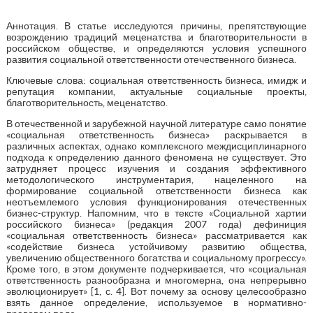
Аннотация. В статье исследуются причины, препятствующие
возрождению традиций меценатства и благотворительности в
российском обществе, и определяются условия успешного
развития социальной ответственности отечественного бизнеса.
Ключевые слова: социальная ответственность бизнеса, имидж и
репутация компании, актуальные социальные проекты,
благотворительность, меценатство.
В отечественной и зарубежной научной литературе само понятие
«социальная ответственность бизнеса» раскрывается в
различных аспектах, однако комплексного междисциплинарного
подхода к определению данного феномена не существует. Это
затрудняет процесс изучения и создания эффективного
методологического инструментария, нацеленного на
формирование социальной ответственности бизнеса как
неотъемлемого условия функционирования отечественных
бизнес-структур. Напомним, что в тексте «Социальной хартии
российского бизнеса» (редакция 2007 года) дефиниция
«социальная ответственность бизнеса» рассматривается как
«содействие бизнеса устойчивому развитию общества,
увеличению общественного богатства и социальному прогрессу».
Кроме того, в этом документе подчеркивается, что «социальная
ответственность разнообразна и многомерна, она непрерывно
эволюционирует» [1, с. 4]. Вот почему за основу целесообразно
взять данное определение, используемое в нормативно-