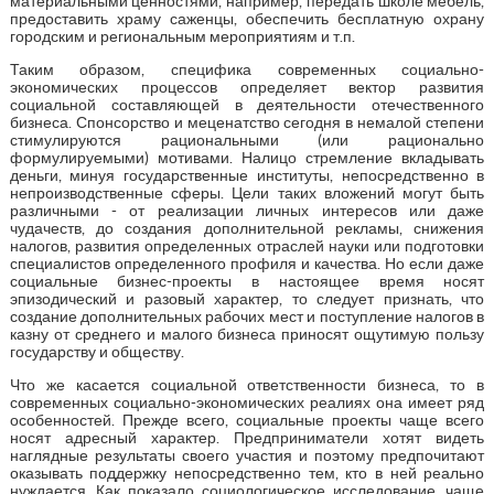
материальными ценностями, например, передать школе мебель,
предоставить храму саженцы, обеспечить бесплатную охрану
городским и региональным мероприятиям и т.п.
Таким образом, специфика современных социально-
экономических процессов определяет вектор развития
социальной составляющей в деятельности отечественного
бизнеса. Спонсорство и меценатство сегодня в немалой степени
стимулируются рациональными (или рационально
формулируемыми) мотивами. Налицо стремление вкладывать
деньги, минуя государственные институты, непосредственно в
непроизводственные сферы. Цели таких вложений могут быть
различными - от реализации личных интересов или даже
чудачеств, до создания дополнительной рекламы, снижения
налогов, развития определенных отраслей науки или подготовки
специалистов определенного профиля и качества. Но если даже
социальные бизнес-проекты в настоящее время носят
эпизодический и разовый характер, то следует признать, что
создание дополнительных рабочих мест и поступление налогов в
казну от среднего и малого бизнеса приносят ощутимую пользу
государству и обществу.
Что же касается социальной ответственности бизнеса, то в
современных социально-экономических реалиях она имеет ряд
особенностей. Прежде всего, социальные проекты чаще всего
носят адресный характер. Предприниматели хотят видеть
наглядные результаты своего участия и поэтому предпочитают
оказывать поддержку непосредственно тем, кто в ней реально
нуждается. Как показало социологическое исследование, чаще