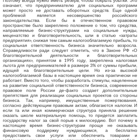
Поэтому всегда нужно иметь резерв, чтобы покрыть убытки. Это
означает, что предпринимателю для социальных программ
может просто не доставать оборотных средств. Еще одной
проблемой является несовершенство российского
законодательства. Если бы в отечественном правовом
пространстве было закреплено положение о том, что средства,
направляемые бизнес-структурами на социальные нужды,
меценатство и благотворительность, шли в статью «затраты
предприятия», снижая тем самым налогооблагаемую прибыль, то
социальная ответственность бизнеса значительно возросла.
Справедливости ради следует отметить, что в Законе РФ «О
благотворительной деятельности и благотворительных
организациях», принятом в 1995 году, закреплена налоговая
льгота для предпринимателей в размере 3% от суммы прибыли,
идущей на благотворительные цели. Но из-за высокой
налогооблагаемой базы в настоящее время она практически не
работает. Вместо того, чтобы разработать стимулы, нацеленные
на развитие социальной ответственности бизнеса, современное
правовое поле России де-факто создает дополнительные
препятствия для реализации социальных проектов со стороны
бизнеса. Так, например, имущественные пожертвования,
согласно действующим правовым актам, облагаются налогом. И
если та или иная коммерческая структура приняла решение
оказать школе материальную помощь, то придется заплатить
государству налог за свой порыв к милосердию. Вот почему в
настоящее время бизнес-структурам проще не оказывать
финансовую поддержку нуждающимся, а бесплатно
предоставить свои услуги или обеспечить товарами и