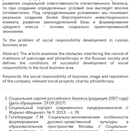
развития социальной ответственности отечественного бизнеса,
то при создании определенных условий они выглядят вполне
оптимистично. Под «определенными условиями» мы понимает
реальное создание более благоприятного инвестиционного
климата, развитие законодательной базы и формирование
среднего класса - основы социально ориентированной
экономики.
To the problem of social responsibility development in russian
business area
Abstract. The article examines the obstacles interfering the revival of
traditions of patronage and philanthropy in the Russian society and
defines the conditions of successful development of social
responsibility in the local business area.
Keywords: the social responsibility of business, image and reputation
of the company, relevant social projects, charity, philanthropy.
Социальная хартия российского бизнеса (редакция 2007 года)
(дата обращения: 29.09.2017
)
Социальный портрет современного предпринимателя //
Журнал «Меценат». № 9, 2013. – с. 78.
Гогиберидзе Г.М. Социально-экономические особенности
формирования духовно-нравственной культуры в
образовательном пространстве Москвы // Социально-
философские и социально-экономические особенности