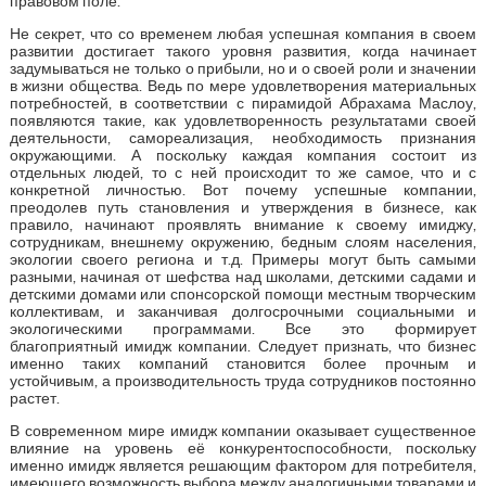
правовом поле.
Не секрет, что со временем любая успешная компания в своем
развитии достигает такого уровня развития, когда начинает
задумываться не только о прибыли, но и о своей роли и значении
в жизни общества. Ведь по мере удовлетворения материальных
потребностей, в соответствии с пирамидой Абрахама Маслоу,
появляются такие, как удовлетворенность результатами своей
деятельности, самореализация, необходимость признания
окружающими. А поскольку каждая компания состоит из
отдельных людей, то с ней происходит то же самое, что и с
конкретной личностью. Вот почему успешные компании,
преодолев путь становления и утверждения в бизнесе, как
правило, начинают проявлять внимание к своему имиджу,
сотрудникам, внешнему окружению, бедным слоям населения,
экологии своего региона и т.д. Примеры могут быть самыми
разными, начиная от шефства над школами, детскими садами и
детскими домами или спонсорской помощи местным творческим
коллективам, и заканчивая долгосрочными социальными и
экологическими программами. Все это формирует
благоприятный имидж компании. Следует признать, что бизнес
именно таких компаний становится более прочным и
устойчивым, а производительность труда сотрудников постоянно
растет.
В современном мире имидж компании оказывает существенное
влияние на уровень её конкурентоспособности, поскольку
именно имидж является решающим фактором для потребителя,
имеющего возможность выбора между аналогичными товарами и