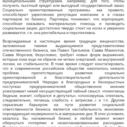
муниципальными структурами, например, для того, чтобы
получить льготный кредит или выгодный государственный заказ.
Социально ориентированные программы, как правило,
способствуют укреплению репутации компании и в глазах
партнеров по бизнесу. Партнеры понимают, что корпорация,
способная оказывать материальную помощь и проводить
социальные акции, достаточно твердо стоит на ногах и уверенно
развивается, т.е. она рентабельна и перспективна.
Возрождаемые в настоящее время традиции меценатства,
заложенные такими выдающимися представителями
отечественного бизнеса, как Павел Третьяков, Савва Мамонтов,
Савва Морозов, безусловно, требует новых форм выражения,
которые пока еще не обрели ни четких очертаний, ни внутренней
логики, ни стабильности. В тоже время следует констатировать,
что в современном российском обществе накопилось немало
проблем, препятствующих развитию социально
ориентированной и благотворительной деятельности
предпринимателей. Нередко в благородных и бескорыстных
поступках предпринимателей общественное мнение
усматривает некий несуществующий тайный смысл: «помогаешь
бедным, значит, собрался в депутаты», «спонсируешь спектакль,
следовательно, питаешь слабость к актрисам...» и т.п. Другим
серьезным барьером на пути развития социальной
ответственности бизнеса является нестабильность экономики,
порождающая неуверенность в завтрашнем дне. В этих условиях,
казалось бы, налаженный бизнес в любой момент может
обернуться потерями и незапланированными расходами.