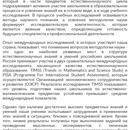
который в части предметов естественнонаучного цикла
подразумевает активное участие школьников в образовательном
процессе и усвоение знаний не в готовом виде, а в ходе учебного
исследования. В процессе учебных исследований осваиваются
методы научного познания, а освоение методологии науки
формирует исследовательскую компетентность, которая
является важным качеством, определяющим готовность
будущего специалиста к профессиональной деятельности.
Опыт международных исследований, в которых участвует наша
страна, показывает, что понимание вопросов методологии науки -
это одно из наиболее уязвимых мест в структуре
естественнонаучных знаний и умений российских школьников.
Россия принимает участие в двух сравнительных международных
исследованиях, касающихся качества естественнонаучного
образования: TIMSS (Trends in Mathematics and Science Study) и
PISA (Programme For International Student Assessment), которые
осуществляются Организацией экономического сотрудничества
и развития (ОЭСР). Результаты исследования TIMSS показывают,
что уровень подготовки наших школьников по естественно-
математическим предметам устойчиво превышает средние
международные показатели.
Однако при наличии достаточно высоких предметных знаний и
умений наши ученики испытывают затруднения в применении
этих знаний в ситуациях, близких к повседневной жизни. Кроме
того, низкие результаты получены при выполнении заданий на
проведение мысленных экспериментов с типичным
лабораторным оборудованием, которое учащиеся должны были