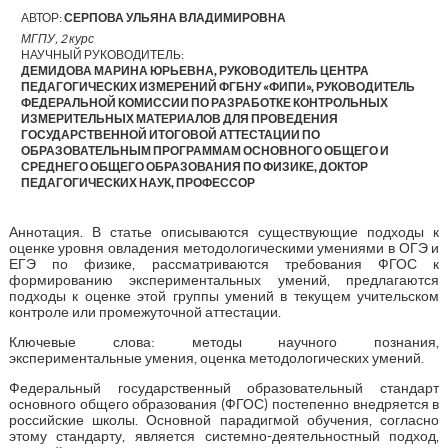
АВТОР:
СЕРПОВА УЛЬЯНА ВЛАДИМИРОВНА
МГПУ, 2 курс
НАУЧНЫЙ РУКОВОДИТЕЛЬ:
ДЕМИДОВА МАРИНА ЮРЬЕВНА, РУКОВОДИТЕЛЬ ЦЕНТРА
ПЕДАГОГИЧЕСКИХ ИЗМЕРЕНИЙ ФГБНУ «ФИПИ», РУКОВОДИТЕЛЬ
ФЕДЕРАЛЬНОЙ КОМИССИИ ПО РАЗРАБОТКЕ КОНТРОЛЬНЫХ
ИЗМЕРИТЕЛЬНЫХ МАТЕРИАЛОВ ДЛЯ ПРОВЕДЕНИЯ
ГОСУДАРСТВЕННОЙ ИТОГОВОЙ АТТЕСТАЦИИ ПО
ОБРАЗОВАТЕЛЬНЫМ ПРОГРАММАМ ОСНОВНОГО ОБЩЕГО И
СРЕДНЕГО ОБЩЕГО ОБРАЗОВАНИЯ ПО ФИЗИКЕ, ДОКТОР
ПЕДАГОГИЧЕСКИХ НАУК, ПРОФЕССОР
Аннотация. В статье описываются существующие подходы к
оценке уровня овладения методологическими умениями в ОГЭ и
ЕГЭ по физике, рассматриваются требования ФГОС к
формированию экспериментальных умений, предлагаются
подходы к оценке этой группы умений в текущем учительском
контроле или промежуточной аттестации.
Ключевые слова: методы научного познания,
экспериментальные умения, оценка методологических умений.
Федеральный государственный образовательный стандарт
основного общего образования (ФГОС) постепенно внедряется в
российские школы. Основной парадигмой обучения, согласно
этому стандарту, является системно-деятельностный подход,