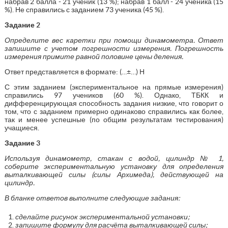
набрав 2 балла - 21 ученик (13 %); набрав 1 балл - 24 ученика (15
%). Не справились с заданием 73 ученика (45 %).
Задание 2
Определите вес каретки при помощи динамометра. Ответ
запишите с учетом погрешности измерения. Погрешность
измерения примите равной половине цены деления.
Ответ представляется в формате: (…±…) Н
С этим заданием (экспериментальное на прямые измерения)
справились 97 учеников (60 %). Однако, ТБКК и
дифференцирующая способность задания низкие, что говорит о
том, что с заданием примерно одинаково справились как более,
так и менее успешные (по общим результатам тестирования)
учащиеся.
Задание 3
Используя динамометр, стакан с водой, цилиндр № 1,
соберите экспериментальную установку для определения
выталкивающей силы (силы Архимеда), действующей на
цилиндр.
В бланке ответов выполните следующие задания:
сделайте рисунок экспериментальной установки;
запишите формулу для расчёта выталкивающей силы;