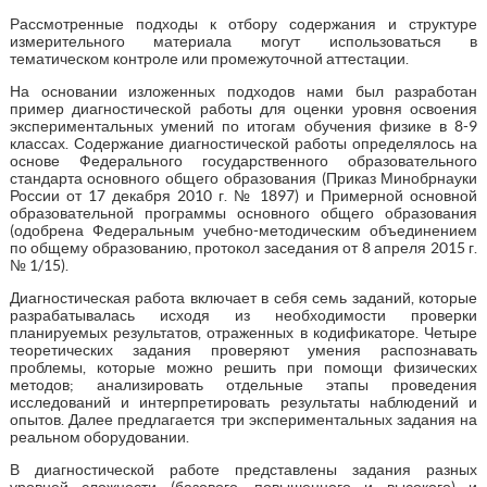
Рассмотренные подходы к отбору содержания и структуре
измерительного материала могут использоваться в
тематическом контроле или промежуточной аттестации.
На основании изложенных подходов нами был разработан
пример диагностической работы для оценки уровня освоения
экспериментальных умений по итогам обучения физике в 8-9
классах. Содержание диагностической работы определялось на
основе Федерального государственного образовательного
стандарта основного общего образования (Приказ Минобрнауки
России от 17 декабря 2010 г. № 1897) и Примерной основной
образовательной программы основного общего образования
(одобрена Федеральным учебно-методическим объединением
по общему образованию, протокол заседания от 8 апреля 2015 г.
№ 1/15).
Диагностическая работа включает в себя семь заданий, которые
разрабатывалась исходя из необходимости проверки
планируемых результатов, отраженных в кодификаторе. Четыре
теоретических задания проверяют умения распознавать
проблемы, которые можно решить при помощи физических
методов; анализировать отдельные этапы проведения
исследований и интерпретировать результаты наблюдений и
опытов. Далее предлагается три экспериментальных задания на
реальном оборудовании.
В диагностической работе представлены задания разных
уровней сложности (базового, повышенного и высокого) и