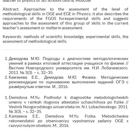
teacher of physics of SEI Schools Gloria, Moscow
Abstract. Approaches to the assessment of the level of
methodological skills in OGE and EGE in Physics; it also describes the
requirements of the FGOS forexperimental skills and suggests
approaches to the assessment of this group of skills in the current
teacher's assessment or midterm assessment.
Keywords: methods of scientific knowledge, experimental skills, the
assessment of methodological skills.
Демидова М.Ю. Подходы к диагностике методологических
умений в рамках итоговой аттестации учащихся по физике //
Вестник Новгородского университета им. Н.И. Лобачевского.
2011. № 3(3). – с. 32–35.
Камзеева Е.Е., Демидова М.Ю. Физика. Методические
рекомендации по оцениванию выполнения заданий ОГЭ с
развёрнутым ответом. М., 2016.
Demidova M.Yu. Podhodyi k diagnostike metodologicheskih
umeniy v ramkah itogovoy attestatsii uchaschihsya po fizike //
Vestnik Novgorodskogo universiteta im. N.I. Lobachevskogo. 2011.
№ 3(3). – s. 32–35.
Kamzeeva E.E., Demidova M.Yu. Fizika. Metodicheskie
rekomendatsii po otsenivaniyu vypolneniya zadaniy OGE s
razvyornutyim otvetom. M., 2016.