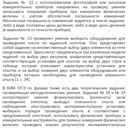
Задание № 22 с использованием фотографий или рисунков
измерительных приборов направлено на проверку умения
записывать показания приборов при измерении физических
величин с учётом абсолютной погрешности измерений.
Абсолютная погрешность измерений задаётся в тексте задания:
либо в виде половины цены деления, либо в виде цены деления
(в зависимости от точности прибора).
Задание № 23 проверяет умение выбирать оборудование для
проведения опыта по заданной гипотезе. Оно представляет
собой задание на множественный выбор (двух элементов из пяти
предложенных). Здесь могут предлагаться три различные модели
заданий: на выбор двух рисунков, графически представляющих
соответствующие установки для опытов; на выбор двух строк в
таблице, которая описывает характеристики установок для
опытов; и на выбор названия двух элементов оборудования или
приборов, которые необходимы для проведения указанного
опыта [1, с. 34].
В КИМ ОГЭ по физике также есть два теоретических задания,
проверяющих методологические умения. Задания № 18 и № 19
контролируют умения формулировать (различать) цели
проведения (гипотезу, выводы) описанного опыта или
наблюдения; конструировать экспериментальную установку,
выбирать порядок проведения опыта в соответствии с
предложенной гипотезой; использовать физические приборы и
измерительные инструменты для прямых измерений физических
величин; проводить анализ результатов экспериментальных