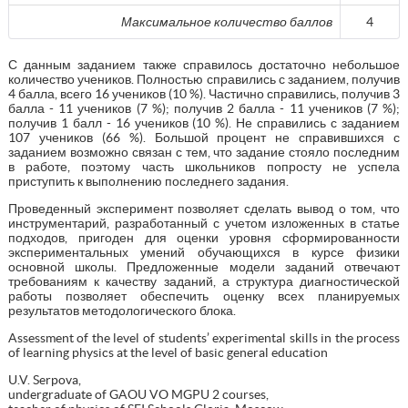
Максимальное количество баллов
4
С данным заданием также справилось достаточно небольшое
количество учеников. Полностью справились с заданием, получив
4 балла, всего 16 учеников (10 %). Частично справились, получив 3
балла - 11 учеников (7 %); получив 2 балла - 11 учеников (7 %);
получив 1 балл - 16 учеников (10 %). Не справились с заданием
107 учеников (66 %). Большой процент не справившихся с
заданием возможно связан с тем, что задание стояло последним
в работе, поэтому часть школьников попросту не успела
приступить к выполнению последнего задания.
Проведенный эксперимент позволяет сделать вывод о том, что
инструментарий, разработанный с учетом изложенных в статье
подходов, пригоден для оценки уровня сформированности
экспериментальных умений обучающихся в курсе физики
основной школы. Предложенные модели заданий отвечают
требованиям к качеству заданий, а структура диагностической
работы позволяет обеспечить оценку всех планируемых
результатов методологического блока.
Assessment of the level of students’ experimental skills in the process
of learning physics at the level of basic general education
U.V. Serpova,
undergraduate of GAOU VO MGPU 2 courses,