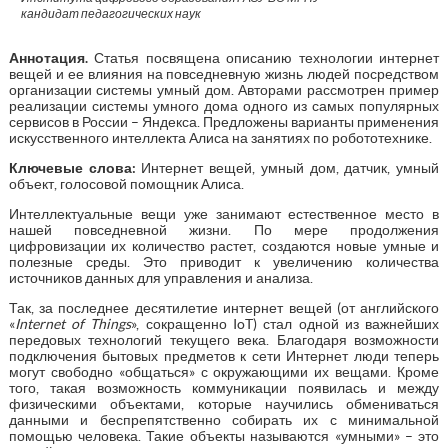
кандидат педагогических наук
Аннотация.
Статья посвящена описанию технологии интернет
вещей и ее влияния на повседневную жизнь людей посредством
организации системы умный дом. Авторами рассмотрен пример
реализации системы умного дома одного из самых популярных
сервисов в России – Яндекса. Предложены варианты применения
искусственного интеллекта Алиса на занятиях по робототехнике.
Ключевые слова:
Интернет вещей, умный дом, датчик, умный
объект, голосовой помощник Алиса.
Интеллектуальные вещи уже занимают естественное место в
нашей повседневной жизни. По мере продолжения
цифровизации их количество растет, создаются новые умные и
полезные среды. Это приводит к увеличению количества
источников данных для управления и анализа.
Так, за последнее десятилетие интернет вещей (от английского
«
Internet of Things
», сокращенно IoT) стал одной из важнейших
передовых технологий текущего века. Благодаря возможности
подключения бытовых предметов к сети Интернет люди теперь
могут свободно «общаться» с окружающими их вещами. Кроме
того, такая возможность коммуникации появилась и между
физическими объектами, которые научились обмениваться
данными и беспрепятственно собирать их с минимальной
помощью человека. Такие объекты называются «умными» – это