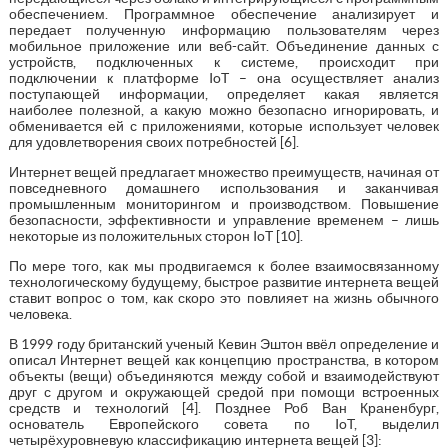
обеспечением. Программное обеспечение анализирует и
передает полученную информацию пользователям через
мобильное приложение или веб-сайт. Объединение данных с
устройств, подключенных к системе, происходит при
подключении к платформе IoT – она осуществляет анализ
поступающей информации, определяет какая является
наиболее полезной, а какую можно безопасно игнорировать, и
обменивается ей с приложениями, которые использует человек
для удовлетворения своих потребностей [6].
Интернет вещей предлагает множество преимуществ, начиная от
повседневного домашнего использования и заканчивая
промышленным мониторингом и производством. Повышение
безопасности, эффективности и управление временем – лишь
некоторые из положительных сторон IoT [10].
По мере того, как мы продвигаемся к более взаимосвязанному
технологическому будущему, быстрое развитие интернета вещей
ставит вопрос о том, как скоро это повлияет на жизнь обычного
человека.
В 1999 году британский ученый Кевин Эштон ввёл определение и
описал Интернет вещей как концепцию пространства, в котором
объекты (вещи) объединяются между собой и взаимодействуют
друг с другом и окружающей средой при помощи встроенных
средств и технологий [4]. Позднее Роб Ван Краненбург,
основатель Европейского совета по IoT, выделил
четырёхуровневую классификацию интернета вещей [3]: