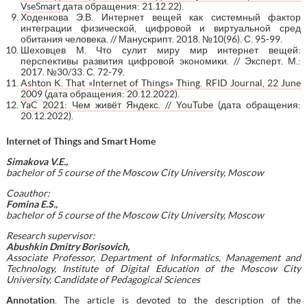
VseSmart
дата обращения: 21.12.22).
Ходенкова Э.В. Интернет вещей как системный фактор
интеграции физической, цифровой и виртуальной сред
обитания человека. // Манускрипт. 2018. №10(96). С. 95-99.
Шеховцев М. Что сулит миру мир интернет вещей:
перспективы развития цифровой экономики. // Эксперт. М.:
2017. №30/33. С. 72-79.
Ashton K. That «Internet of Things» Thing. RFID Journal, 22 June
2009
(дата обращения: 20.12.2022).
YaC 2021: Чем живёт Яндекс. // YouTube
(дата обращения:
20.12.2022).
Internet of Things and Smart Home
Simakova V.E.,
bachelor of 5 course of the Moscow City University, Moscow
Coauthor:
Fomina E.S.,
bachelor of 5 course of the Moscow City University, Moscow
Research supervisor:
Abushkin Dmitry Borisovich,
Associate Professor, Department of Informatics, Management and
Technology, Institute of Digital Education of the Moscow City
University, Candidate of Pedagogical Sciences
А
nnotation
. The article is devoted to the description of the