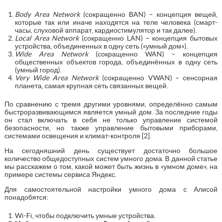
Body Area Network
(сокращенно BAN) – концепция вещей,
которые так или иначе находятся на теле человека (смарт-
часы, слуховой аппарат, кардиостимулятор и так далее).
Local Area Network
(сокращенно LAN) – концепция бытовых
устройства, объединенных в одну сеть («умный дом»).
Wide Area Network
(сокращенно WAN) – концепция
общественных объектов города, объединённых в одну сеть
(умный город).
Very Wide Area Network
(сокращенно VWAN) – сенсорная
планета, самая крупная сеть связанных вещей.
По сравнению с тремя другими уровнями, определённо самым
быстроразвивающимся является умный дом. За последние годы
он стал включать в себя не только управление системой
безопасности, но также управление бытовыми приборами,
системами освещения и климат-контроля [2].
На сегодняшний день существует достаточно большое
количество общедоступных систем умного дома. В данной статье
мы расскажем о том, какой может быть жизнь в «умном доме», на
примере системы сервиса Яндекс.
Для самостоятельной настройки умного дома с Алисой
понадобятся:
Wi-Fi, чтобы подключить умные устройства.