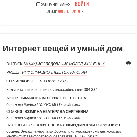
ВОЙТИ
ЗАПОМНИТЬ МЕНЯ
ЗАБЫЛИ
ЛОГИН
/
ПАРОЛЬ
?
Интернет вещей и умный дом
ВЫПУСК:
№1(46) ИССЛЕДОВАНИЯ МОЛОДЫХ УЧЁНЫХ
РАЗДЕЛ:
ИНФОРМАЦИОННЫЕ ТЕХНОЛОГИИ
ОПУБЛИКОВАНО:
13 ЯНВАРЯ 2023
Код уникальной десятичной классификации:
004.384
АВТОР:
СИМАКОВА ВАЛЕРИЯ ЕВГЕНЬЕВНА
бакалавр 5 курса ГАОУ ВО МГПУ, г. Москва
СОАВТОР:
ФОМИНА ЕКАТЕРИНА СЕРГЕЕВНА
бакалавр 5 курса ГАОУ ВО МГПУ, г. Москва
НАУЧНЫЙ РУКОВОДИТЕЛЬ:
АБУШКИН ДМИТРИЙ БОРИСОВИЧ
доцент департамента информатики, управления и технологий
Института цифрового образования ГАОУ ВО МГПУ