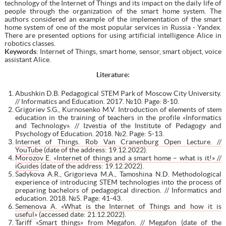
technology of the Internet of Things and its impact on the daily life of
people through the organization of the smart home system. The
authors considered an example of the implementation of the smart
home system of one of the most popular services in Russia - Yandex.
There are presented options for using artificial intelligence Alice in
robotics classes.
Keywords
: Internet of Things, smart home, sensor, smart object, voice
assistant Alice.
Literature:
Abushkin D.B. Pedagogical STEM Park of Moscow City University.
// Informatics and Education. 2017. №10. Page: 8-10.
Grigoriev S.G., Kurnosenko M.V. Introduction of elements of stem
education in the training of teachers in the profile «Informatics
and Technology». // Izvestia of the Institute of Pedagogy and
Psychology of Education. 2018. №2. Page: 5-13.
Internet of Things. Rob Van Cranenburg Open Lecture. //
YouTube
(date of the address: 19.12.2022).
Morozov E. «Internet of things and a smart home – what is it!» //
iGuides
(date of the address: 19.12.2022).
Sadykova A.R., Grigorieva M.A., Tamoshina N.D. Methodological
experience of introducing STEM technologies into the process of
preparing bachelors of pedagogical direction. // Informatics and
education. 2018. №5. Page: 41-43.
Semenova A. «What is the Internet of Things and how it is
useful»
(accessed date: 21.12.2022).
Tariff «Smart things» from Megafon. // Megafon
(date of the