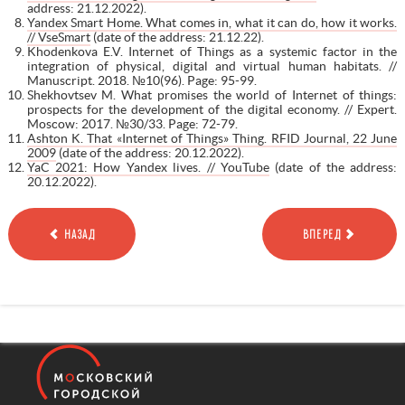
address: 21.12.2022).
Yandex Smart Home. What comes in, what it can do, how it works.
// VseSmart
(date of the address: 21.12.22).
Khodenkova E.V. Internet of Things as a systemic factor in the
integration of physical, digital and virtual human habitats. //
Manuscript. 2018. №10(96). Page: 95-99.
Shekhovtsev M. What promises the world of Internet of things:
prospects for the development of the digital economy. // Expert.
Moscow: 2017. №30/33. Page: 72-79.
Ashton K. That «Internet of Things» Thing. RFID Journal, 22 June
2009
(date of the address: 20.12.2022).
YaC 2021: How Yandex lives. // YouTube
(date of the address:
20.12.2022).
НАЗАД
ВПЕРЕД