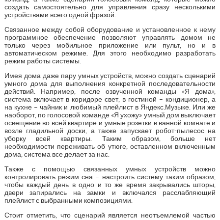
создать самостоятельно для управления сразу несколькими
устройствами всего одной фразой.
Связанное между собой оборудование и установленное к нему
программное обеспечение позволяют управлять домом не
только через мобильное приложение или пульт, но и в
автоматическом режиме. Для этого необходимо разработать
режим работы системы.
Имея дома даже пару умных устройств, можно создать сценарий
умного дома для выполнения конкретной последовательности
действий. Например, после озвученной команды «Я дома»,
система включает в коридоре свет, в гостиной – кондиционер, а
на кухне – чайник и любимый плейлист в Яндекс.Музыке. Или же
наоборот, по голосовой команде «Я ухожу» умный дом выключает
освещение во всей квартире и умные розетки в ванной комнате и
возле гладильной доски, а также запускает робот-пылесос на
уборку всей квартиры. Таким образом, больше нет
необходимости переживать об утюге, оставленном включенным
дома, система все делает за нас.
Также с помощью связанных умных устройств можно
контролировать режим сна – настроить систему таким образом,
чтобы каждый день в одно и то же время закрывались шторы,
двери запирались на замки и включался расслабляющий
плейлист с выбранными композициями.
Стоит отметить, что сценарий является неотъемлемой частью