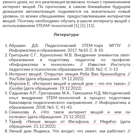
умного дома, но его реализация возможна только с применением
интернет вещей. По прогнозам, в самом ближайшем будущем
домашняя автоматизация поднимется на значительно новый
уровень со всеми обещаниями, предоставляемыми интернетом
вещей. Поэтому необходимо обучать в школе интернету вещей с
использованием STEAM-технологий [1], [5], [11].
Литература:
Абушкин Д.Б. Педагогический STEM-парк МГПУ. //
Информатика и образование. 2017. №10. С. 8-10.
Григорьев С.Г., Курносенко М.В. Внедрение элементов stem-
образования в подготовку педагогов по профилю
«Информатика и технология». // Известия Института
педагогики и психологии образования. 2018. №2. С. 5-13.
Интернет вещей. Открытая лекция Роба Ван Краненбурга. //
YouTube
(дата обращения: 19.12.2022).
Морозов Е. «Интернет вещей и умный дом – что это такое». //
iGuides
(дата обращения: 19.12.2022).
Садыкова А.Р., Григорьева М.А., Тамошина Н.Д. Методический
опыт внедрения STEM-технологий в процесс подготовки
бакалавров педагогического направления. // Информатика и
образование. 2018. №5. С. 41-43.
Семенова А. «Что такое интернет вещей и чем он
полезен»
(дата обращения: 21.12.2022).
Тариф «Умные вещи» от Мегафона. // Megafon
(дата
обращения: 21.12.2022).
Умный дом Яндекса. Что входит, что умеет, как работает. //