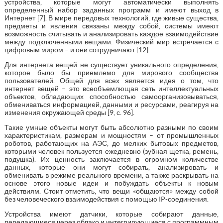
устройства, которые могут автоматически выполнять
определенный набор заданных программ и имеют выход в
Интернет [7]. В мире передовых технологий, где живые существа,
предметы и явления связаны между собой, системы имеют
возможность считывать и анализировать каждое взаимодействие
между подключенными вещами. Физический мир встречается с
цифровым миром – и они сотрудничают [12].
Для интернета вещей не существует уникального определения,
которое было бы приемлемо для мирового сообщества
пользователей. Общей для всех является идея о том, что
интернет вещей – это всеобъемлющая сеть интеллектуальных
объектов, обладающих способностью самоорганизовываться,
обмениваться информацией, данными и ресурсами, реагируя на
изменения окружающей среды [9, с. 96].
Такие умные объекты могут быть абсолютно разными по своим
характеристикам, размерам и мощностям – от промышленных
роботов, работающих на АЭС, до мелких бытовых предметов,
которыми человек пользуется ежедневно (зубная щетка, ремень,
подушка). Их ценность заключается в огромном количестве
данных, которые они могут собирать, анализировать и
обменивать в режиме реального времени, а также раскрывать на
основе этого новые идеи и побуждать объекты к новым
действиям. Стоит отметить, что вещи «общаются» между собой
без человеческого взаимодействия с помощью IP-соединения.
Устройства имеют датчики, которые собирают данные,
передающиеся через облако и интегрирующиеся с программным