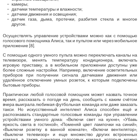
камеры;
датчики температуры и влажности;
датчики движения и освещения;
датчик газа, дыма, протечки, разбития стекла и многое
другое.
Осуществлять управление устройствами можно как с помощью
голосового помощника Алиса, так и пультом или через мобильное
приложение [8].
С помощью одного умного пульта можно переключать каналы на
телевизоре, менять температуру кондиционера, включать
игровую приставку, а в мобильном приложении доступны уже
более сложные настройки. Например, включение осветительных
приборов при получении сигнала датчиками движения или
удалённое отключение умных розеток, к которым подключены
бытовые приборы.
Практически любой голосовой помощник может назвать точное
время, рассказать о погоде на день, сообщить с каким счётом
вчера выиграла любимая футбольная команда или даже заказать
такси. Но искусственный интеллект Алиса способен ещё и
распознавать стандартные голосовые команды при управлении
устройствами умного дома: «Включи свет на кухне», «Убавь
яркость света в гостиной», «Поменяй цвет лампочки на синий»,
«Выключи розетку в ванной комнате», «Включи вентилятор»,
«Выключи телевизор» и еще множество других встроенных
команд, а также сценарии голосовых команд, которые можно