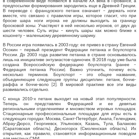
в современном виде появился в начале XX века в Провансе, а
предпосылки формирования зародились еще в Древней Греции.
В переводе с французского петанк означает – держать ноги
вместе, что связано с правилом игры, которое гласит, что при
броске шара ноги игрока не должны выходить за границу
бросковой зоны. Участвуют в ней несколько игроков, от двух до
шести человек. Суть игры – кинуть шары как можно ближе к
кошонету – маленькому деревянному шарику.
В России игра появилась в 2003 году: ее привез в страну Евгений
Осокин – первый президент Федерации петанка и боулспорта
России. До 2003 года развитие петанка в стране основывалось
лишь на инициативе энтузиастов-одиночек. В 2018 году уже была
создана Всероссийскую федерацию боулспорта (ранее –
Федерация петанка России). Важно уточнить, почему есть
несколько терминов. Боулспорт – это общее название,
объединяющее следующие группы дисциплин: петанк, бочче-
раффа и бочче-воло [2]. В мировой практике все эти виды
развивались отдельно.
С конца 2010-х петанк выходит на новый этап популярности.
Теперь он представлен Федерацией и ее девятью
региональными отделениями и множеством игровых площадок.
Стационарные профессиональные площадки для игры есть в
следующих городах: Москва, Санкт-Петербург, Анапа, Геленджик,
Абрау-Дюрсо, Георгиевск, Ульяновск, Казань, Тула, Балаково
(Саратовская область), Десногорск (Смоленская область). Их
открытия, как правило, становятся информационным поводом
для местных СМИ.