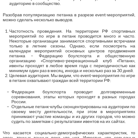
аудиторию в сообщество.
Разобрав популяризацию петанка в разрезе event-мероприятий,
можно сделать несколько выводов.
Частотность проведения. На территории РФ спортивных
мероприятий по игре в петанк проводится много и часто.
Некоторые организации занимаются спортивными встречами
только в летние сезоны. Однако, если посмотреть на
календари мероприятий основных центров продвижения
петанка – Федерацию боулспорта и общественную
организацию «Спортивно-рекреационный клуб «Петанк»,
ивенты проходят в любое время года с периодичностью как
минимум один раз в месяц, иногда и несколько раз за 30 дней.
Целевая аудитория. Мы видим, что event-мероприятия по игре
в петанк охватывают граждан всей территории РФ:
Федерация боулспорта проводит долговременные
соревнования, этапы которых проходят в разных городах
России.
Отдельные петанк-клубы сконцентрированы на аудитории по
своему месту деятельности, при этом в мероприятиях
принимают участие команды и из других городов, что можно
судить по заметкам с результатами ивентов на их сайтах.
Что касается социально-демографических характеристик, то
здесь точных данных пока что нет. Известно, что серьезных