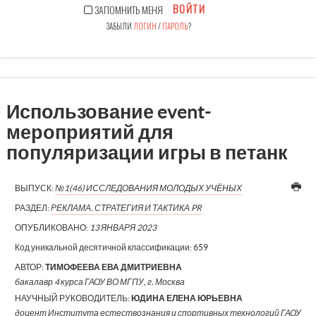
ВОЙТИ
ЗАПОМНИТЬ МЕНЯ
ЗАБЫЛИ
ЛОГИН
/
ПАРОЛЬ
?
Использование event-
мероприятий для
популяризации игры в петанк
ВЫПУСК:
№1(46) ИССЛЕДОВАНИЯ МОЛОДЫХ УЧЁНЫХ
РАЗДЕЛ:
РЕКЛАМА. СТРАТЕГИЯ И ТАКТИКА PR
ОПУБЛИКОВАНО:
13 ЯНВАРЯ 2023
Код уникальной десятичной классификации:
659
АВТОР:
ТИМОФЕЕВА ЕВА ДМИТРИЕВНА
бакалавр 4 курса ГАОУ ВО МГПУ, г. Москва
НАУЧНЫЙ РУКОВОДИТЕЛЬ:
ЮДИНА ЕЛЕНА ЮРЬЕВНА
доцент Института естествознания и спортивных технологий ГАОУ