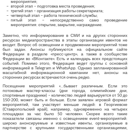
мероприятия;
второй этап – подготовка места проведения;
третий этап – организация работы секретариата;
четвертый этап – работа технической службы;
пятый этап – непосредственно само проведение
мероприятия: открытие, закрытие, награждение.
Заметно, что информирование в СМИ и на других сторонних
ресурсах медиапространства в этапы организации ивентов не
входит. Вопрос об освещении и продвижении мероприятий тоже
был задан. Анонсы публикуются на официальном сайте
Федерации в разделе «пресс-центр», а также в сообществе
Федерации во «ВКонтакте». Есть и календарь всех предстоящих
событий. Помимо этого, Федерация ведет группы с основной
информацией в Telegram и WhatsApp. Однако запланированной
масштабной информационной кампании нет, анонсы на
сторонних ресурсах встречаются очень редко.
Посещение мероприятий «…бывает различным. Если это
потоковые мастер-классы (дни города, олимпийские дни,
спортивные праздники) – количество людей варьируется от 50 до
150-200, может быть и больше. Если заявлен игровой формат
мероприятий, там участвует меньше людей: в Георгиевске
(Ставропольский край), например, одновременно на четырех
площадках за час было 50 человек». Скорее всего такие
показатели связаны именно с освещением event-мероприятий:
широко анонсируемые и известные ивенты, организуемые в
партнерстве с крупными государственными организациями,