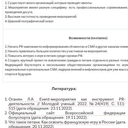
1. Существует много организаций, которые проводят ивенты.
2. Мероприятия имеют разную специфику: есть профессиональные соревнования,
проведения досуга.
3. Высокая частотность проведения мероприятий.
4. Широкий географический охват.
Возможности (поэтапно)
1. Начать PR-кампании по информированию об ивентах в СМИ и других каналах комм
2. Начать привлекать большее количество участников на мероприятия.
3. Повысить интерес к игре в петанк среди горожан РФ.
4. Создать крупный проект по вовлечению граждан в петанк отдельно в разных точк
Федерацией боулспорта и несколькими общественными организациями по игре
национальные и региональные СМИ, лидеров мнений и инфлюенсеров для уже массо
спорта в будущем.
Литература:
Оганян Л.А. Event-мероприятия как инструмент PR-
деятельности. // Молодой ученый. 2022. №24(419). С. 511-
515
(дата обращения: 23.11.2022).
Официальный сайт Всероссийской федерации
болуспорта
(дата обращения: 19.11.2022).
Что такое петанк. Как освоить французскую игру в России
(дата
обращения: 20.11.2022).