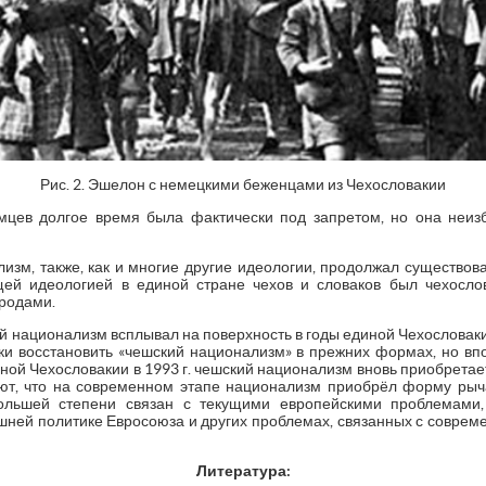
Рис. 2. Эшелон с немецкими беженцами из Чехословакии
мцев долгое время была фактически под запретом, но она неиз
зм, также, как и многие другие идеологии, продолжал существова
ющей идеологией в единой стране чехов и словаков был чехослов
ародами.
й национализм всплывал на поверхность в годы единой Чехословакии.
ки восстановить «чешский национализм» в прежних формах, но в
иной Чехословакии в 1993 г. чешский национализм вновь приобретае
ют, что на современном этапе национализм приобрёл форму рыча
большей степени связан с текущими европейскими проблемами,
шней политике Евросоюза и других проблемах, связанных с совреме
Литература: