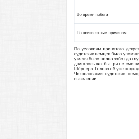
Во время побега
По неизвестным причинам
По условиям принятого декрет
судетских немцев была упомяну
у меня было полно забот до глуб
двигалось как бы три не смеш
Шёрнера. Голова её уже подход
Чехословакии судетские немц
выселении.