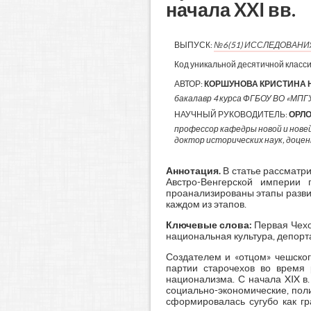
начала XXI вв.
ВЫПУСК:
№6(51) ИССЛЕДОВАН
Код уникальной десятичной класс
АВТОР:
КОРШУНОВА КРИСТИНА 
бакалавр 4 курса ФГБОУ ВО «МПГУ»
НАУЧНЫЙ РУКОВОДИТЕЛЬ:
ОРЛО
профессор кафедры новой и нов
доктор исторических наук, доце
Аннотация.
В статье рассматр
Австро-Венгерской империи
проанализированы этапы развит
каждом из этапов.
Ключевые слова:
Первая Чехо
национальная культура, депорт
Создателем и «отцом» чешског
партии старочехов во время
национализма. С начала XIX в
социально-экономические, пол
сформировалась сугубо как г