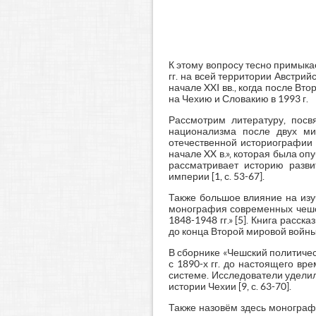
К этому вопросу тесно примык
гг. на всей территории Австри
начале XXI вв., когда после В
на Чехию и Словакию в 1993 г.
Рассмотрим литературу, посв
национализма после двух ми
отечественной историографии 
начале XX в.», которая была о
рассматривает историю разви
империи [1, с. 53-67].
Также большое влияние на изу
монография современных чешск
1848-1948 гг.» [5]. Книга расс
до конца Второй мировой войны,
В сборнике «Чешский политическ
с 1890-х гг. до настоящего в
системе. Исследователи удели
истории Чехии [9, с. 63-70].
Также назовём здесь монографи