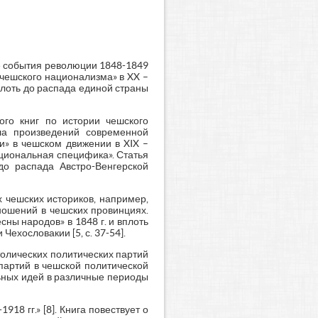
е события революции 1848-1849
«чешского национализма» в XX –
плоть до распада единой страны
ого книг по истории чешского
ла произведений современной
и» в чешском движении в XIX –
ациональная специфика». Статья
до распада Австро-Венгерской
 чешских историков, например,
ношений в чешских провинциях.
сны народов» в 1848 г. и вплоть
ехословакии [5, с. 37-54].
атолических политических партий
партий в чешской политической
ьных идей в различные периоды
8 гг.» [8]. Книга повествует о