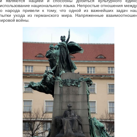
хи являются нацией и способны добиться культурного един
 использование национального языка. Непростые отношения между 
го народа привели к тому, что одной из важнейших задач нац
пытки ухода из германского мира. Напряженные взаимоотнош
мировой войны.