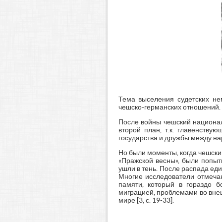
Тема выселения судетских не
чешско-германских отношений.
После войны чешский национали
второй план, т.к. главенству
государства и дружбы между н
Но были моменты, когда чешски
«Пражской весны», были попыт
ушли в тень. После распада ед
Многие исследователи отмеча
памяти, который в гораздо 
миграцией, проблемами во вне
мире [3, с. 19-33].