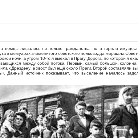
а немцы лишались не только гражданства, но и теряли имуществ
та в мемуарах знаменитого советского полководца маршала Советс
окой ночи, а утром 10-го я выехал в Прагу. Дорога, по которой я еха
ивающихся между собой потока. Первый, самый большой, колонна
ила к Дрездену, а хвост был ещё около Праги. Второй составляли 
ы». Данный источник показывает, что выселение началось задо