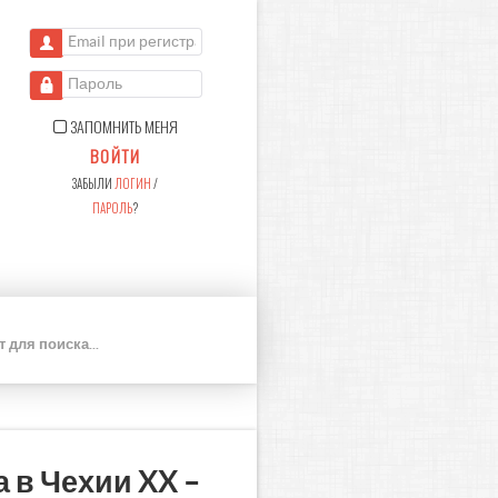
Email при регистрации
Пароль
ЗАПОМНИТЬ МЕНЯ
ВОЙТИ
ЗАБЫЛИ
ЛОГИН
/
ПАРОЛЬ
?
П
О
И
С
К
 в Чехии XX –