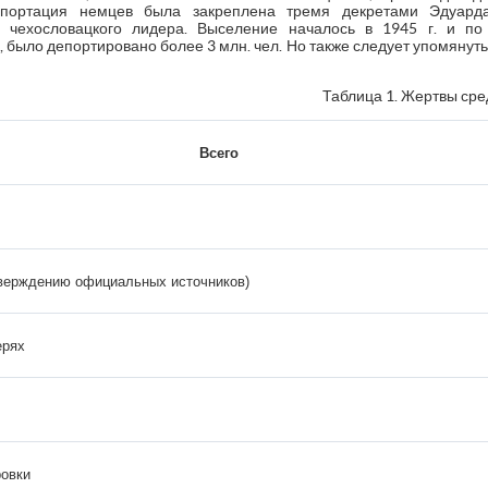
Депортация немцев была закреплена тремя декретами Эдуар
 чехословацкого лидера. Выселение началось в 1945 г. и по
 было депортировано более 3 млн. чел. Но также следует упомянуть
Таблица 1. Жертвы сре
Всего
тверждению официальных источников)
ерях
ровки