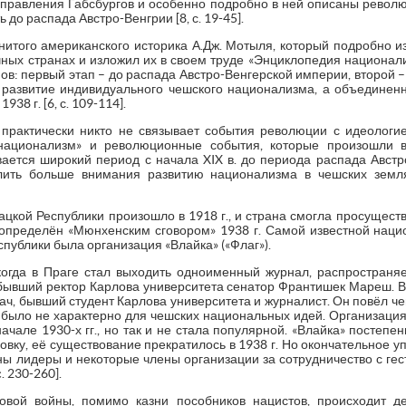
 правления Габсбургов и особенно подробно в ней описаны револ
ь до распада Австро-Венгрии [8, с. 19-45].
нитого американского историка А.Дж. Мотыля, который подробно и
чных странах и изложил их в своем труде «Энциклопедия национал
ов: первый этап – до распада Австро-Венгерской империи, второй –
 развитие индивидуального чешского национализма, а объединен
38 г. [6, с. 109-114].
практически никто не связывает события революции с идеологи
национализм» и революционные события, которые произошли в
ается широкий период с начала XIX в. до периода распада Австр
лить больше внимания развитию национализма в чешских земл
кой Республики произошло в 1918 г., и страна смогла просуществ
определён «Мюнхенским сговором» 1938 г. Самой известной наци
публики была организация «Влайка» («Флаг»).
 когда в Праге стал выходить одноименный журнал, распространя
ывший ректор Карлова университета сенатор Франтишек Мареш. Впо
ач, бывший студент Карлова университета и журналист. Он повёл ч
о было не характерно для чешских национальных идей. Организация
ачале 1930-х гг., но так и не стала популярной. «Влайка» постеп
вку, её существование прекратилось в 1938 г. Но окончательное 
ны лидеры и некоторые члены организации за сотрудничество с гес
. 230-260].
вой войны, помимо казни пособников нацистов, происходит д