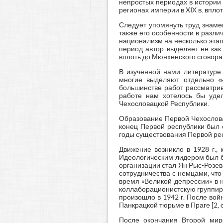
непростых периодах в истории
регионах империи в XIX в. вплот
Следует упомянуть труд знаме
также его особенности в разли
национализм на несколько этап
период автор выделяет не как
вплоть до Мюнхенского сговора 19
В изученной нами литературе 
многие выделяют отдельно «
большинстве работ рассматрив
работе нам хотелось бы уде
Чехословацкой Республики.
Образование Первой Чехословац
конец Первой республики был 
годы существования Первой рес
Движение возникло в 1928 г.,
Идеологическим лидером был б
организации стал Ян Рыс-Розев
сотрудничества с немцами, чт
время «Великой депрессии» в н
коллаборационистскую группиро
произошло в 1942 г. После вой
Панкрацкой тюрьме в Праге [2, c
После окончания Второй миро