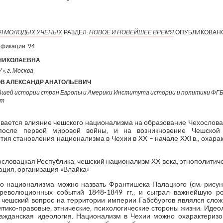
ИЯ МОЛОДЫХ УЧЕНЫХ
РАЗДЕЛ:
НОВОЕ И НОВЕЙШЕЕ ВРЕМЯ
ОПУБЛИКОВАН
ификации:
94
НИКОЛАЕВНА
, г. Москва
В АЛЕКСАНДР АНАТОЛЬЕВИЧ
ейшей истории стран Европы и Америки Института истории и политики ФГ
нт
ивается влияние чешского национализма на образование Чехослова
 после первой мировой войны, и на возникновение Чешской 
ия становления национализма в Чехии в XX – начале XXI в., охара
словацкая Республика, чешский национализм XX века, этнополитич
ация, организация «Влайка»
о национализма можно назвать Франтишека Палацкого (см. рису
 революционных событий 1848-1849 гг., и сыграл важнейшую р
. чешский вопрос на территории империи Габсбургов являлся сл
итико-правовые, этнические, психологические стороны жизни. Идео
ражданская идеология. Национализм в Чехии можно охарактеризо