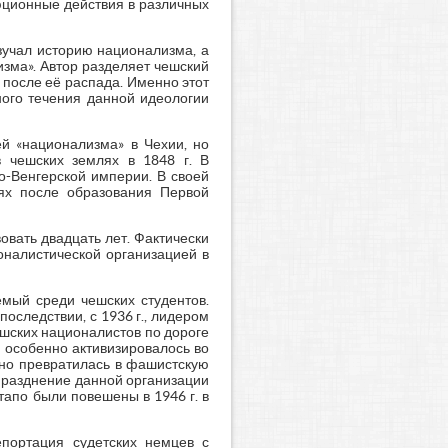
юционные действия в различных
зучал историю национализма, а
изма». Автор разделяет чешский
 после её распада. Именно этот
ного течения данной идеологии
ей «национализма» в Чехии, но
 чешских землях в 1848 г. В
о-Венгерской империи. В своей
ях после образования Первой
овать двадцать лет. Фактически
оналистической организацией в
емый среди чешских студентов.
следствии, с 1936 г., лидером
ешских националистов по дороге
 особенно активизировалось во
енно превратилась в фашистскую
упразднение данной организации
тапо были повешены в 1946 г. в
епортация судетских немцев с