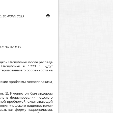
О:
20 ИЮНЯ 2023
БОУ ВО «МПГУ»
цкой Республики после распада
Республики в 1993 г. Будут
ктеризованы его особенности на
еские проблемы, чехословакизм,
нок 1). Именно он был лидером
оль в формировании чешского
ожной проблемой, охватывающей
логия «чешского национализма»
вать как форму национализма,