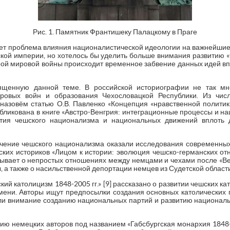
Рис. 1. Памятник Франтишеку Палацкому в Праге
ает проблема влияния националистической идеологии на важнейши
йской империи, но хотелось бы уделить больше внимания развитию 
торой мировой войны происходит временное забвение данных идей в
ященную данной теме. В российской историографии не так мн
ровых войн и образования Чехословацкой Республики. Из чис
назовём статью О.В. Павленко «Концепция «нравственной политик
публикована в книге «Австро-Венгрия: интеграционные процессы и н
тия чешского национализма и национальных движений вплоть 
чение чешского национализма оказали исследования современных
их историков «Лицом к истории: эволюция чешско-германских от
казывает о непростых отношениях между немцами и чехами после «Ве
 а также о насильственной депортации немцев из Судетской области Ч
ий католицизм 1848-2005 гг.» [9] рассказано о развитии чешских к
ремени. Авторы ищут предпосылки создания основных католических 
ли внимание созданию национальных партий и развитию национал
ю немецких авторов под названием «Габсбургская монархия 1848-191