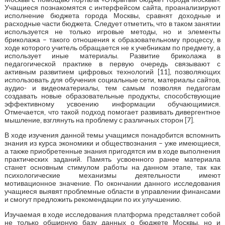
Учащиеся познакомятся с интерфейсом сайта, проанализируют
исполнение бюджета города Москвы, сравнят доходные и
расходные части бюджета. Следует отметить, что в таком занятии
используется не только игровые методы, но и элементы
бриколажа – такого отношения к образовательному процессу, в
ходе которого учитель обращается не к учебникам по предмету, а
использует иные материалы. Развитие бриколажа в
педагогической практике в первую очередь связывают с
активным развитием цифровых технологий [11], позволяющих
использовать для обучения социальные сети, материалы сайтов,
аудио- и видеоматериалы, тем самым позволяя педагогам
создавать новые образовательные продукты, способствующие
эффективному усвоению информации обучающимися.
Отмечается, что такой подход помогает развивать дивергентное
мышление, взглянуть на проблему с различных сторон [7].
В ходе изучения данной темы учащимся понадобится вспомнить
знания из курса экономики и обществознания – уже имеющиеся,
а также приобретенные знания пригодятся им в ходе выполнения
практических заданий. Память усвоенного ранее материала
станет основным стимулом работы на данном этапе, так как
психологические механизмы деятельности имеют
мотивационное значение. По окончании данного исследования
учащиеся выявят проблемные области в управлении финансами
и смогут предложить рекомендации по их улучшению.
Изучаемая в ходе исследования платформа представляет собой
не только обширную базу данных о бюджете Москвы, но и