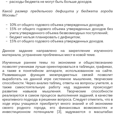
расходы бюджета не могут быть больше доходов.
Какой размер предельного дефицита у бюджета города
Москвы?
10% от общего годового объема утвержденных доходов;
15% от общего годового объема утвержденных доходов без
учета утвержденного объема безвозмездных поступлений;
бюджет нельзя планировать с дефицитом;
15% от общего годового объема утвержденных доходов.
Данное задание направлено на закрепление изученного
материала, устранение проблемных мест в новой теме.
Изученные раннее темы по экономике и обществознанию
позволят ученикам лучше ориентироваться в таблицах, графиках,
а также в понятийном аппарате, использованном на сайте.
Развивающая функция межпредметных связей позволит
выработать на данной игре системное мышление, творческие
способности. Через анализ таблиц, ответы на вопросы учителя, а
также самостоятельную работу над заданием происходит
развитие навыков мышления. Творческие способности
реализуются в самом процессе выполнения заданий, в качестве
креативного подхода в решении вопроса. Следует отметить, что в
ходе игры учащиеся приобретут много знаний и об экономике
своего родного города, его финансовых возможностях и
инвестиционном потенциале [3], задумаются о масштабах