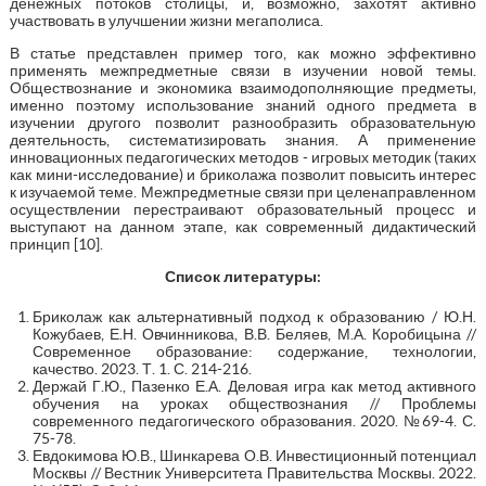
денежных потоков столицы, и, возможно, захотят активно
участвовать в улучшении жизни мегаполиса.
В статье представлен пример того, как можно эффективно
применять межпредметные связи в изучении новой темы.
Обществознание и экономика взаимодополняющие предметы,
именно поэтому использование знаний одного предмета в
изучении другого позволит разнообразить образовательную
деятельность, систематизировать знания. А применение
инновационных педагогических методов - игровых методик (таких
как мини-исследование) и бриколажа позволит повысить интерес
к изучаемой теме. Межпредметные связи при целенаправленном
осуществлении перестраивают образовательный процесс и
выступают на данном этапе, как современный дидактический
принцип [10].
Список литературы:
Бриколаж как альтернативный подход к образованию / Ю.Н.
Кожубаев, Е.Н. Овчинникова, В.В. Беляев, М.А. Коробицына //
Современное образование: содержание, технологии,
качество. 2023. Т. 1. С. 214-216.
Держай Г.Ю., Пазенко Е.А. Деловая игра как метод активного
обучения на уроках обществознания // Проблемы
современного педагогического образования. 2020. №69-4. С.
75-78.
Евдокимова Ю.В., Шинкарева О.В. Инвестиционный потенциал
Москвы // Вестник Университета Правительства Москвы. 2022.