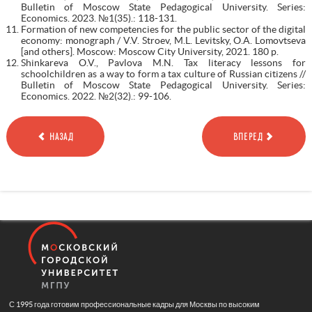
Bulletin of Moscow State Pedagogical University. Series:
Economics. 2023. №1(35).: 118-131.
Formation of new competencies for the public sector of the digital
economy: monograph / V.V. Stroev, M.L. Levitsky, O.A. Lomovtseva
[and others]. Moscow: Moscow City University, 2021. 180 p.
Shinkareva O.V., Pavlova M.N. Tax literacy lessons for
schoolchildren as a way to form a tax culture of Russian citizens //
Bulletin of Moscow State Pedagogical University. Series:
Economics. 2022. №2(32).: 99-106.
НАЗАД
ВПЕРЕД
С 1995 года готовим профессиональные кадры для Москвы по высоким