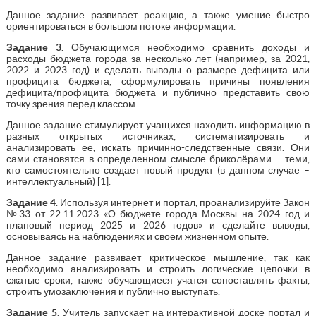
Данное задание развивает реакцию, а также умение быстро
ориентироваться в большом потоке информации.
Задание 3
. Обучающимся необходимо сравнить доходы и
расходы бюджета города за несколько лет (например, за 2021,
2022 и 2023 год) и сделать выводы о размере дефицита или
профицита бюджета, сформулировать причины появления
дефицита/профицита бюджета и публично представить свою
точку зрения перед классом.
Данное задание стимулирует учащихся находить информацию в
разных открытых источниках, систематизировать и
анализировать ее, искать причинно-следственные связи. Они
сами становятся в определенном смысле бриколёрами – теми,
кто самостоятельно создает новый продукт (в данном случае –
интеллектуальный) [1].
Задание 4
. Используя интернет и портал, проанализируйте Закон
№33 от 22.11.2023 «О бюджете города Москвы на 2024 год и
плановый период 2025 и 2026 годов» и сделайте выводы,
основываясь на наблюдениях и своем жизненном опыте.
Данное задание развивает критическое мышление, так как
необходимо анализировать и строить логические цепочки в
сжатые сроки, также обучающиеся учатся сопоставлять факты,
строить умозаключения и публично выступать.
Задание 5
. Учитель запускает на интерактивной доске портал и