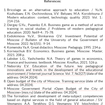
References:
Bricolage as an alternative approach to education / Yu.N.
Kozhubaev, E.N. Ovchinnikova, V.V. Belyaev, M.A. Korobitsyna //
Modern education: content, technology, quality. 2023. Vol. 1.:
214-216.
Dergay G.Yu., Pazenko E.A. Business game as a method of active
training in social studies // Problems of modern pedagogical
education. 2020. №69-4.: 75-78.
Evdokimova Yu.V., Shinkareva O.V. Investment Potential of
Moscow // Bulletin of the University of the Government of
Moscow. 2022. №1(55).: 9-14.
Komensky Ya.A. Great didactics. Moscow: Pedagogy, 1995. 234 p.
Korneychuk B.V. Economics. Business games. Moscow: Master,
2021. 208 p.
Labsker L.G., Yashchenko N.A. Theory of games in economics,
finance and business: textbook. Moscow: KnoRus, 2021. 526 p.
Neborsky E.V. Education of the future: key pedagogical
innovations and trends in the development of the educational
environment // Internet journal Science. Vol. 7, №2(27)
(date of the
address: 04.04.2024).
Open budget of the city of Moscow. Training service
(date of the
address: 04.2024).
Moscow Government Portal «Open Budget of the City of
Moscow» (mos.ru)
(date of the address: 04.2024).
The formation and development of meta-subject competencies
based on digital services in the field of general education / S.V.
Vesmanov, A.A. Terekhov, D.S. Vesmanov, V.V. Istochnikov //