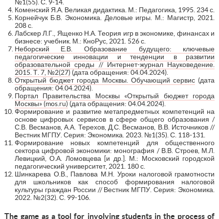
№1(55). С. 9-14.
Коменский Я.А. Великая дидактика. М.: Педагогика, 1995. 234 с.
Корнейчук Б.В. Экономика. Деловые игры. М.: Магистр, 2021.
208 с.
Лабскер Л.Г., Ященко Н.А. Теория игр в экономике, финансах и
бизнесе: учебник. М.: КноРус, 2021. 526 с.
Неборский Е.В. Образование будущего: ключевые
педагогические инновации и тенденции в развитии
образовательной среды // Интернет-журнал Науковедение.
2015. Т. 7, №2(27)
(дата обращения: 04.04.2024).
Открытый бюджет города Москвы. Обучающий сервис
(дата
обращения: 04.04.2024).
Портал Правительства Москвы «Открытый бюджет города
Москвы» (mos.ru)
(дата обращения: 04.04.2024).
Формирование и развитие метапредметных компетенций на
основе цифровых сервисов в сфере общего образования /
С.В. Весманов, А.А. Терехов, Д.С. Весманов, В.В. Источников //
Вестник МГПУ. Серия: Экономика. 2023. №1(35). С. 118-131.
Формирование новых компетенций для общественного
сектора цифровой экономики: монография / В.В. Строев, М.Л.
Левицкий, О.А. Ломовцева [и др.]. М.: Московский городской
педагогический университет, 2021. 180 с.
Шинкарева О.В., Павлова М.Н. Уроки налоговой грамотности
для школьников как способ формирования налоговой
культуры граждан России // Вестник МГПУ. Серия: Экономика.
2022. №2(32). С. 99-106.
The game as a tool for involving students in the process of