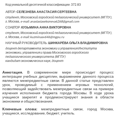
Код уникальной десятичной классификации:
372.83
АВТОР:
СЕЛЕЗНЕВА АНАСТАСИЯ СЕРГЕЕВНА
студент, Московский городской педагогический университет (МГПУ),
г. Москва, e-mail: anastasiaselezneva6268@gmail.com
СОАВТОР:
КУЗЬМИНА АННА ВИКТОРОВНА
студент, Московский городской педагогический университет (МГПУ),
г. Москва, e-mail: kuzminaav646@mgpu.ru
НАУЧНЫЙ РУКОВОДИТЕЛЬ:
ШИНКАРЁВА ОЛЬГА ВЛАДИМИРОВНА
доцент департамента экономики и управления Института
экономики, управления и права Московского городского
педагогического университета (МГПУ)
кандидат экономических наук, доцент
Аннотация.
В современном мире происходит процесс
интеграции учебных дисциплин, выражением данного процесса
являются межпредметные связи. В данной статье представлен
урок, проводимый с применением игровых технологий,
позволяющий задействовать межпредметные связи на примере
изучения исполнения бюджета города Москвы. В ходе урока
учащиеся закрепят и продемонстрируют знания в области
экономики и обществознания.
Ключевые слова:
межпредметные связи, город Москва,
учащиеся, исследование, бюджет, учитель.