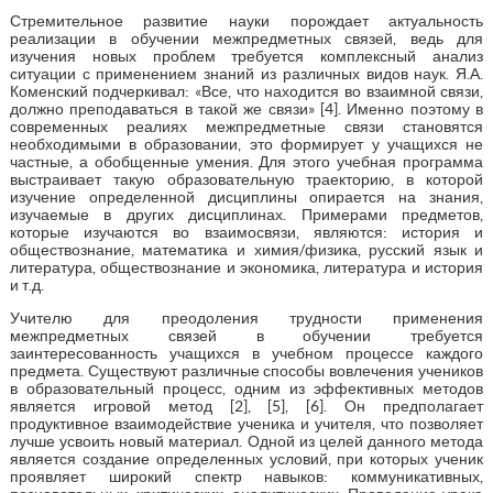
Стремительное развитие науки порождает актуальность
реализации в обучении межпредметных связей, ведь для
изучения новых проблем требуется комплексный анализ
ситуации с применением знаний из различных видов наук. Я.А.
Коменский подчеркивал: «Все, что находится во взаимной связи,
должно преподаваться в такой же связи» [4]. Именно поэтому в
современных реалиях межпредметные связи становятся
необходимыми в образовании, это формирует у учащихся не
частные, а обобщенные умения. Для этого учебная программа
выстраивает такую образовательную траекторию, в которой
изучение определенной дисциплины опирается на знания,
изучаемые в других дисциплинах. Примерами предметов,
которые изучаются во взаимосвязи, являются: история и
обществознание, математика и химия/физика, русский язык и
литература, обществознание и экономика, литература и история
и т.д.
Учителю для преодоления трудности применения
межпредметных связей в обучении требуется
заинтересованность учащихся в учебном процессе каждого
предмета. Существуют различные способы вовлечения учеников
в образовательный процесс, одним из эффективных методов
является игровой метод [2], [5], [6]. Он предполагает
продуктивное взаимодействие ученика и учителя, что позволяет
лучше усвоить новый материал. Одной из целей данного метода
является создание определенных условий, при которых ученик
проявляет широкий спектр навыков: коммуникативных,