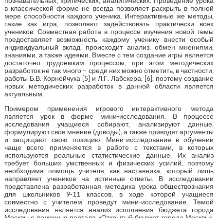
познавательных, критических, аналитических. Проведение урока
в классической форме не всегда позволяет раскрыть в полной
мере способности каждого ученика. Интерактивные же методы,
такие как игра, позволяют задействовать практически всех
учеников. Совместная работа в процессе изучения новой темы
предоставляет возможность каждому ученику внести особый
индивидуальный вклад, происходит анализ, обмен мнениями,
знаниями, а также идеями. Вместе с тем создание игры является
достаточно трудоемким процессом, при этом методических
разработок не так много – среди них можно отметить, в частности,
работы Б.В. Корнейчука [5] и Л.Г. Лабскера, [6], поэтому создание
новых методических разработок в данной области является
актуальным.
Примером применения игрового интерактивного метода
является урок в форме мини-исследования. В процессе
исследования учащиеся собирают, анализируют данные,
формулируют свое мнение (доводы), а также приводят аргументы
и защищают свою позицию. Мини-исследование в обучении
чаще всего применяется в работе с текстами, в которых
используются реальные статистические данные. Их анализ
требует больших умственных и физических усилий, поэтому
необходима помощь учителя, как наставника, который лишь
направляет учеников на истинные ответы. В исследовании
представлена разработанная методика урока обществознания
для школьников 9-11 классов, в ходе которой учащиеся
совместно с учителем проведут мини-исследование. Темой
исследования является анализ исполнения бюджета города
Москвы с помощью портала «Открытый бюджет города Москвы».