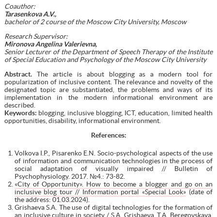
Coauthor:
Tarasenkova A.V.,
bachelor of 2 course of the Moscow City University, Moscow
Research Supervisor:
Mironova Angelina Valerievna,
Senior Lecturer of the Department of Speech Therapy of the Institute
of Special Education and Psychology of the
Moscow City University
Abstract.
The article is about blogging as a modern tool for
popularization of inclusive content. The relevance and novelty of the
designated topic are substantiated, the problems and ways of its
implementation in the modern informational environment are
described.
Keywords:
blogging, inclusive blogging, ICT, education, limited health
opportunities, disability, informational environment.
References:
Volkova I.P., Pisarenko E.N. Socio-psychological aspects of the use
of information and communication technologies in the process of
social adaptation of visually impaired // Bulletin of
Psychophysiology. 2017. №4.: 73-82.
«City of Opportunity». How to become a blogger and go on an
inclusive blog tour // Information portal «Special Look»
(date of
the address: 01.03.2024).
Grishaeva S.A. The use of digital technologies for the formation of
an inclusive culture in society / S.A. Grishaeva, T.A. Beregovskaya,