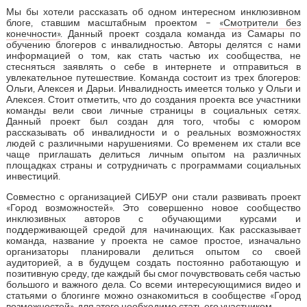
Мы бы хотели рассказать об одном интересном инклюзивном
блоге, ставшим масштабным проектом –
«Смотрители без
конечности»
. Данный проект создала команда из Самары по
обучению блогеров с инвалидностью. Авторы делятся с нами
информацией о том, как стать частью их сообщества, не
стесняться заявлять о себе в интернете и отправиться в
увлекательное путешествие. Команда состоит из трех блогеров:
Ольги, Алексея и Дарьи. Инвалидность имеется только у Ольги и
Алексея. Стоит отметить, что до создания проекта все участники
команды вели свои личные страницы в социальных сетях.
Данный проект был создан для того, чтобы с юмором
рассказывать об инвалидности и о реальных возможностях
людей с различными нарушениями. Со временем их стали все
чаще приглашать делиться личным опытом на различных
площадках страны и сотрудничать с программами социальных
инвестиций.
Совместно с организацией СИБУР они стали развивать проект
«Город возможностей». Это совершенно новое сообщество
инклюзивных авторов с обучающими курсами и
поддерживающей средой для начинающих. Как рассказывает
команда, название у проекта не самое простое, изначально
организаторы планировали делиться опытом со своей
аудиторией, а в будущем создать постоянно работающую и
позитивную среду, где каждый бы смог почувствовать себя частью
большого и важного дела. Со всеми интересующимися видео и
статьями о блогинге можно ознакомиться в сообществе «Город
возможностей», для этого необходимо стать его участником.