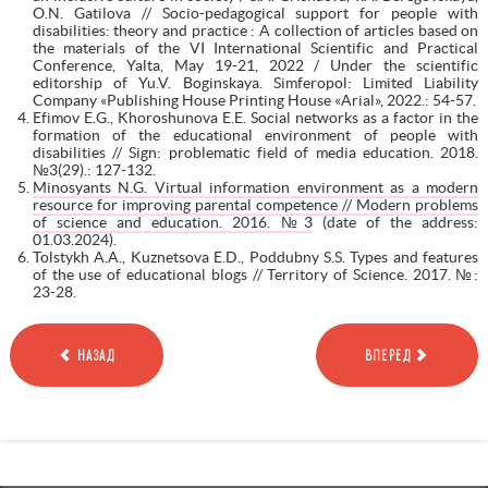
O.N. Gatilova // Socio-pedagogical support for people with
disabilities: theory and practice : A collection of articles based on
the materials of the VI International Scientific and Practical
Conference, Yalta, May 19-21, 2022 / Under the scientific
editorship of Yu.V. Boginskaya. Simferopol: Limited Liability
Company «Publishing House Printing House «Arial», 2022.: 54-57.
Efimov E.G., Khoroshunova E.E. Social networks as a factor in the
formation of the educational environment of people with
disabilities // Sign: problematic field of media education. 2018.
№3(29).: 127-132.
Minosyants N.G. Virtual information environment as a modern
resource for improving parental competence // Modern problems
of science and education. 2016. №3
(date of the address:
01.03.2024).
Tolstykh A.A., Kuznetsova E.D., Poddubny S.S. Types and features
of the use of educational blogs // Territory of Science. 2017. №:
23-28.
НАЗАД
ВПЕРЕД