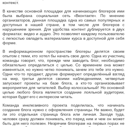
контекст.
В качестве основной площадки для начинающих блогеров ими
была выбрана социальная сеть «Вконтакте». По мнению
организаторов, данная площадка одна из самых популярных и
доступных в нашей стране, в том числе для блогеров с
нарушением зрения. Для удобства контент дублируется в двух
форматах: видео и аудио. Это позволяет каждому пользователю
с легкостью овладеть материалами курса в доступной для себя
форме.
В информационном пространстве блогеры делятся своим
опытом с теми, кто хотел бы начать свое дело. Одна из участниц
команды говорит, что, прежде чем заводить блог, необходимо
обязательно определиться с целью. Со временем она может
изменяться, но нужно четко понимать, зачем это тебе это нужно.
Одни что-то продают, другие формируют определённый взгляд
на мир, третьи делятся своими наблюдениями, четвертые
запускают проекты на базе блога, а кто-то организовывает
мероприятия для читателей. Выбор колоссальный! Но основной
целью любого блога является создание лояльной аудитории,
которая будет его с интересом читать.
Команда инклюзивного проекта поделилась, что начинать
создание блога нужно с оформления страницы. Не важно, будет
ли это отдельная страница блога или личная. Заходя туда,
человек сразу должен понимать, кто перед ним и чем он может
быть для него полезен. Незрячим блогерам на первых порах не