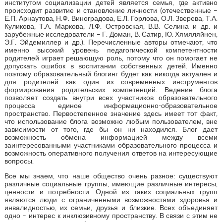
институтом социализации детей является семья, где активно
происходит развитие и становление личности (отечественные –
Е.П. Арнаутова, Н.Ф. Виноградова, Е.Л. Горлова, О.Л. Зверева, Т.А.
Куликова, Т.А. Маркова, Л.Ф. Островская, В.В. Селина и др. и
зарубежные исследователи – Г. Доман, В. Сатир, Ю. Хямяляйнен,
Э.Г. Эйдемиллер и др.). Перечисленные авторы отмечают, что
именно высокий уровень педагогической компетентности
родителей играет решающую роль, потому что он помогает не
допускать ошибок в воспитании собственных детей. Именно
поэтому образовательный блогинг будет как никогда актуален и
для родителей как один из современных инструментов
формирования родительских компетенций. Ведение блога
позволяет создать внутри всех участников образовательного
процесса единое информационно-образовательное
пространство. Первостепенное значение здесь имеет тот факт,
что использование блога возможно любым пользователем, вне
зависимости от того, где бы он ни находился. Блог дает
возможность обмена информацией между всеми
заинтересованными участниками образовательного процесса и
возможность оперативного получения ответов на интересующие
вопросы.
Все мы знаем, что наше общество очень разное: существуют
различные социальные группы, имеющие различные интересы,
ценности и потребности. Одной из таких социальных групп
являются люди с ограниченными возможностями здоровья и
инвалидностью, их семьи, друзья и близкие. Всех объединяет
одно – интерес к инклюзивному пространству. В связи с этим не