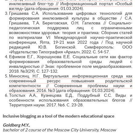
инклюзивный блог-тур // Информационный портал «Особый
взгляд»
(дата обращения: 01.03.2024).
Гришаева С.А. Использование цифровых технологий для
формирования инклюзивной культуры в обществе / С.А.
Гришаева, Т.А. Береговская, О.Н. Гатилова // Социально-
педагогическая поддержка лиц с ограниченными
возможностями здоровья: теория и практика: Сборник статей
по материалам VI Международной научно-практической
конференции, Ялта, 19-21 мая 2022 года / Под научной
редакцией Ю.В. Богинской. Симферополь: ООО
«Издательство Типография «Ариал», 2022. С. 54-57.
Ефимов Е.Г., Хорошунова Е.Е. Социальные сети как фактор
формирования образовательной среды людей с
инвалидностью // Знак: проблемное поле медиаобразования.
2018. №3(29). С. 127-132.
Миносянц Н.Г. Виртуальная информационная среда как
современный ресурс повышения родительской
компетентности // Современные проблемы науки и
образования. 2016. №3
(дата обращения: 01.03.2024).
Толстых А.А., Кузнецова Е.Д., Поддубный С.С. Виды и
особенности использования образовательных блогов //
Территория науки. 2017. №6. C. 23-28.
Inclusive blogging as a tool of the modern educational space
Goldberg M.Y.,
bachelor of 2 course of the Moscow City University, Moscow