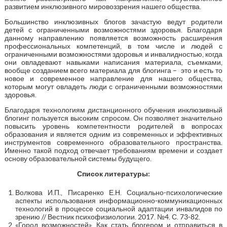
развитием инклюзивного мировоззрения нашего общества.
Большинство инклюзивных блогов зачастую ведут родители
детей с ограниченными возможностями здоровья. Благодаря
данному направлению появляется возможность расширения
профессиональных компетенций, в том числе и людей с
ограниченными возможностями здоровья и инвалидностью, когда
они овладевают навыками написания материала, съемками,
вообще созданием всего материала для блогинга – это и есть то
новое и современное направление для нашего общества,
которым могут овладеть люди с ограниченными возможностями
здоровья.
Благодаря технологиям дистанционного обучения инклюзивный
блогинг пользуется высоким спросом. Он позволяет значительно
повысить уровень компетентности родителей в вопросах
образования и является одним из современных и эффективных
инструментов современного образовательного пространства.
Именно такой подход отвечает требованиям времени и создает
основу образовательной системы будущего.
Список литературы:
Волкова И.П., Писаренко Е.Н. Социально-психологические
аспекты использования информационно-коммуникационных
технологий в процессе социальной адаптации инвалидов по
зрению // Вестник психофизиологии. 2017. №4. С. 73-82.
«Город возможностей». Как стать блогером и отправиться в