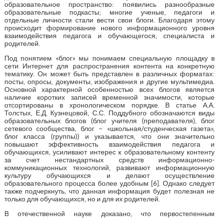
образовательное пространство: появились разнообразные
образовательные подкасты; многие ученые, педагоги и
отдельные личности стали вести свои блоги. Благодаря этому
происходит формирование нового информационного уровня
взаимодействия педагога и обучающегося, специалиста и
родителей.
Под понятием «блог» мы понимаем специальную площадку в
сети Интернет для распространения контента на конкретную
тематику. Он может быть представлен в различных форматах:
посты, опросы, документы, изображения и другие мультимедиа.
Основной характерной особенностью всех блогов является
наличие коротких записей временной значимости, которые
отсортированы в хронологическом порядке. В статье А.А.
Толстых, Е.Д. Кузнецовой, С.С. Поддубного обозначаются виды
образовательных блогов (блог учителя (преподавателя), блог
сетевого сообщества, блог – «школьная/студенческая газета»,
блог класса (группы)) и указывается, что они значительно
повышают эффективность взаимодействия педагога и
обучающихся, усиливают интерес к образовательному контенту
за счет нестандартных средств информационно-
коммуникационных технологий, развивают информационную
культуру обучающихся и делают осуществление
образовательного процесса более удобным [6]. Однако следует
также подчеркнуть, что данная информация будет полезная не
только для обучающихся, но и для их родителей.
В отечественной науке доказано, что первостепенным