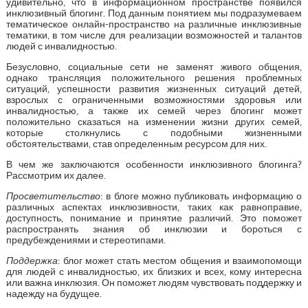
удивительно, что в информационном пространстве появился
инклюзивный блогинг. Под данным понятием мы подразумеваем
тематическое онлайн-пространство на различные инклюзивные
тематики, в том числе для реализации возможностей и талантов
людей с инвалидностью.
Безусловно, социальные сети не заменят живого общения,
однако трансляция положительного решения проблемных
ситуаций, успешности развития жизненных ситуаций детей,
взрослых с ограниченными возможностями здоровья или
инвалидностью, а также их семей через блогинг может
положительно сказаться на изменении жизни других семей,
которые столкнулись с подобными жизненными
обстоятельствами, став определенным ресурсом для них.
В чем же заключаются особенности инклюзивного блогинга?
Рассмотрим их далее.
Просветительство
: в блоге можно публиковать информацию о
различных аспектах инклюзивности, таких как равноправие,
доступность, понимание и принятие различий. Это поможет
распространять знания об инклюзии и бороться с
предубеждениями и стереотипами.
Поддержка
: блог может стать местом общения и взаимопомощи
для людей с инвалидностью, их близких и всех, кому интересна
или важна инклюзия. Он поможет людям чувствовать поддержку и
надежду на будущее.