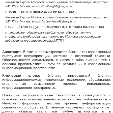
бакалавр 2 курса, Московский городской педагогический университет
(МГПУ), г. Москва, e-mail: GoldbergMJ@mgpu.ru
СОАВТОР:
ТАРАСЕНКОВА АЛЛА ВИТАЛЬЕВНА
бакалавр 2 курса, Московский городской педагогический университет
(МГПУ), г. Москва, e-mail: TarasenkovaAV@mgpu.ru
НАУЧНЫЙ РУКОВОДИТЕЛЬ:
МИРОНОВА АНГЕЛИНА ВАЛЕРЬЕВНА
старший преподаватель кафедры логопедии Института
специального образования и психологии Московского городского
педагогического университета (МГПУ)
Аннотация
.
В статье рассматривается блогинг как современный
инструмент популяризации контента инклюзивной тематики.
Обосновывается актуальность и новизна обозначенной темы,
описана проблематика и пути ее реализации в современном
информационном пространстве.
Ключевые слова:
блогинг, инклюзивный блогинг,
информационно-коммуникационные технологии, образование,
ограниченные возможности здоровья, инвалидность,
информационное пространство.
Новейшие информационные технологии в совокупности с
повсеместным использованием возможностей глобальной сети
Интернет формируют высокий уровень информатизации
современного общества. В течение нескольких последних лет
данная область стала все глубже включаться и в