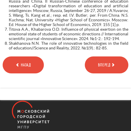
Russia and China. II Russian-Chinese conference of education
researchers «Digital transformation of education and artificial
intelligence». Moscow, Russia, September 26-27, 2019 / A.Yuvarov,
S. Wang, Ts. Kang et al.; resp. ed. I.V. Butler; per. From China. N.S.
Kuchma; Nat. University «Higher School of Economics». Moscow:
Ed. House of the Higher School of Economics, 2019. 155 [1] p.
Titova A.A., Khabarova O.D. Influence of physical exertion on the
emotional state of students of economic directions // International
scientific journal «Innovative Science». 2024. №1-2.: 192-194.
Shakhanova N.N. The role of innovative technologies in the field
of education//Science and Reality, 2022. №1(9).: 82-85.
НАЗАД
ВПЕРЕД