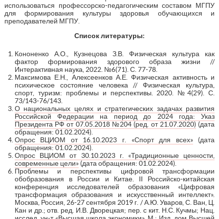
использоваться профессорско-педагогическим составом МГПУ
для формирования культуры здоровья обучающихся и
преподавателей МГПУ.
Список литературы:
Кононенко А.О., Кузнецова З.В. Физическая культура как
фактор формирования здорового образа жизни //
Интерактивная наука, 2022. №6(71). С. 77-78.
Максимова Е.Н., Алексеенков А.Е. Физическая активность и
психическое состояние человека // Физическая культура,
спорт, туризм: проблемы и перспективы. 2020. №4(29). С.
73/143-76/143.
О национальных целях и стратегических задачах развития
Российской Федерации на период до 2024 года: Указ
Президента РФ от 07.05.2018 №204 (ред. от 21.07.2020)
(дата
обращения: 01.02.2024).
Опрос ВЦИОМ от 16.10.2023 г. «Спорт для всех»
(дата
обращения: 01.02.2024).
Опрос ВЦИОМ от 30.10.2023 г. «Традиционные ценности,
современные цели»
(дата обращения: 01.02.2024).
Проблемы и перспективы цифровой трансформации
обобразования в России и Китае. II Российско-китайская
конференция исследователей образования «Цифровая
трансформация образования и искусственный интеллект».
Москва, Россия, 26-27 сентября 2019 г. / А.Ю. Уваров, С. Ван, Ц.
Кан и др.; отв. ред. И.В. Дворецкая; пер. с кит. Н.С. Кучмы; Нац.
исслед. ун-т «Высшая школа экономики». М.: Изд. дом Высшей