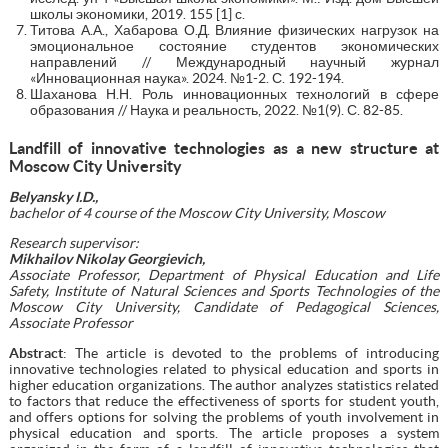
школы экономики, 2019. 155 [1] с.
Титова А.А., Хабарова О.Д. Влияние физических нагрузок на
эмоциональное состояние студентов экономических
направлений // Международный научный журнал
«Инновационная наука». 2024. №1-2. С. 192-194.
Шаханова Н.Н. Роль инновационных технологий в сфере
образования // Наука и реальность, 2022. №1(9). С. 82-85.
Landfill of innovative technologies as a new structure at
Moscow City University
Belyansky I.D.,
bachelor of 4 course of the Moscow City University, Moscow
Research supervisor:
Mikhailov Nikolay Georgievich,
Associate Professor, Department of Physical Education and Life
Safety, Institute of Natural Sciences and Sports Technologies of the
Moscow City University, Candidate of Pedagogical Sciences,
Associate Professor
Abstract
: The article is devoted to the problems of introducing
innovative technologies related to physical education and sports in
higher education organizations. The author analyzes statistics related
to factors that reduce the effectiveness of sports for student youth,
and offers options for solving the problems of youth involvement in
physical education and sports. The article proposes a system