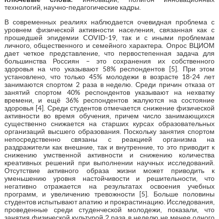
технологий, научно-педагогические кадры.
В современных реалиях наблюдается очевидная проблема с
уровнем физической активности населения, связанная как с
прошедшей эпидемии COVID-19, так и с иными проблемам
личного, общественного и семейного характера. Опрос ВЦИОМ
дает четкое представление, что первостепенная задача для
большинства Россиян – это сохранения их собственного
здоровья на что указывают 58% респондентов [5]. При этом
установлено, что только 45% молодежи в возрасте 18-24 лет
занимаются спортом 2 раза в неделю. Среди причин отказа от
занятий спортом 40% респондентов указывают на нехватку
времени, и ещё 36% респондентов жалуются на состояние
здоровья [4]. Среди студентов отмечается снижение физической
активности во время обучения, причем число занимающихся
существенно снижается на старших курсах образовательных
организаций высшего образования. Поскольку занятия спортом
непосредственно связаны с реакцией организма на
раздражители как внешние, так и внутренние, то это приводит к
снижению умственной активности и снижению количества
креативных решений при выполнении научных исследований.
Отсутствие активного образа жизни может приводить к
уменьшению уровня настойчивости и решительности, что
негативно отражается на результатах освоения учебных
программ, и увеличению тревожности [5]. Больше половины
студентов испытывают апатию и прокрастинацию. Исследования,
проведенные среди студенческой молодежи, показали, что
занятия физической культурой 2 раза в неделю не менее одного