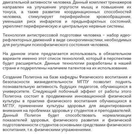
двигательной активности человека. Данный комплект тренажеров
направлен на улучшение упругости мышц и повышение их
тонуса, а также развитие координационных способностей
человека, стимулирует периферийное кровообращение,
уменьшая риск инфарктов и предынфарктных состояний,
укрепляет периферическую и центральную нервные системы.
Технология антистрессовой подготовки человека – набор идео-
рефлекторных движений в виде синхрогимнастики, необходимых
для регуляции психофизического состояния человека.
На данном этапе предлагается использовать в обязательном
варианте именно этот список технологий, который в перспективе
будет расширяться. Данные технологии разработаны в нашей
стране и подкреплены наличием патентов на их использование.
Создание Полигона на базе кафедры Физического воспитания и
безопасности жизнедеятельности МГПУ позволит поднять
познавательную активность будущих педагогов, обучающихся в
университете. Следующий побочный эффект от работы этого
Полигона состоит в продвижении инновационной физической
культуры в практике физического воспитания обучающихся в
МГПУ, применении культуры здоровья для акцентирования
внимания на проблемах здоровья у студентов и преподавателей.
Данный Полигон будет способствовать нормализации
показателей здоровья, физического развития и физической
подготовленности студентов основными средствами физического
воспитания, т.е. физическими упражнениями.