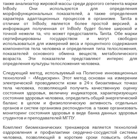
также анализатор жировой массы среди дорогого сегмента марки
InBody. Они используются для определения
морфофункциональных показателей, а также определения
характера адаптационных процессов в организме. Tanita в
отличии от InBody, является более простой версией, а
информация полученная от InBody будет более широкой и
точной нежели та, что может предоставлять Tanita. Обе марки
сертифицированы государством и могут свободно
использоваться для измерений веса и процентного содержания
компонентов тела человека и определения типа телосложения,
показателей основного обмена веществ, метаболического
возраста. Эти показатели представляют интерес для
определения культуры телосложения человека.
Следующий метод, используемый на Полигоне инновационных
технологий – «Медискрин». Этот метод основан на измерении
электрической проводимости кожи в 24-х биоактивных точках
тела человека, позволяющий получить качественную оценку
состояния здоровья, величину индикаторов, характеризующих
состояние здоровья человека, определить общий энергетический
баланс в целом и физиологическую активность отдельных
органов и систем организма респондентов. а также организовать
мониторинг состояния здоровья в виде банка данных здоровья
студентов и преподавателей МГПУ.
Комплект биомеханических тренажеров является технологий
оздоровления и профилактики сердечно-сосудистой системы
человека, позволяющей в короткие сроки повысить объем