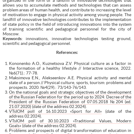
organized in the form of a landfill of innovative technologies that
allows you to accumulate methods and technologies that can assess
problem areas of human health, and contribute to increasing the level
of motivation to engage in physical activity among young people. The
landfill of innovative technologies contributes to the implementation
of state policy in the field of introducing innovations into the system
of training scientific and pedagogical personnel for the city of
Moscow.
Keywords
: innovations, innovative technologies testing ground,
scientific and pedagogical personnel.
References
:
Kononenko A.O., Kuznetsova Z.V. Physical culture as a factor in
the formation of a healthy lifestyle // Interactive science, 2022.
№6(71).: 77-78.
Maksimova E.N., Alekseenkov A.E. Physical activity and mental
state of a person // Physical culture, sports, tourism: problems and
prospects. 2020. №4(29).: 73/143-76/143.
On the national goals and strategic objectives of the development
of the Russian Federation for the period up to 2024: Decree of the
President of the Russian Federation of 07.05.2018 №204 (ed.
21.07.2020)
(date of the address:02.2024).
VTsIOM poll of 16.10.2023 «Sport for All»
(date of the
address:02.2024).
VTsIOM poll of 30.10.2023 «Traditional Values, Modern
Goals»
(date of the address:02.2024).
Problems and prospects of digital transformation of education in