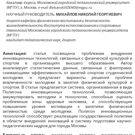
бакалавр 4 курса, Московский городской педагогический университет
(МГПУ), г. Москва, e-mail: BelyanskiiID040@mgpu.ru
НАУЧНЫЙ РУКОВОДИТЕЛЬ:
МИХАЙЛОВ НИКОЛАЙ ГЕОРГИЕВИЧ
доцент кафедры физического воспитания и безопасности
жизнедеятельности Института естествознания и спортивных
технологий Московского городского педагогического университета
(МГПУ)
кандидат педагогических наук, доцент
Аннотация:
статья посвящена проблемам внедрения
инновационных технологий, связанных с физической культурой и
спортом в организациях высшего образования. Автор
анализирует статистические данные, связанные с факторами,
снижающими эффективность от занятий спортом студенческой
молодежи, и предлагает варианты решения проблем
вовлеченности молодежи в занятия физической культурой и
спортом. В статье предлагается система, организованная в виде
Полигона инновационных технологий, позволяющая
аккумулировать методики и технологии, способные оценить
проблемные зоны здоровья человека, и способствующие
повышению уровня мотивации к занятиям физической
активностью среди молодежи. Полигон инновационных
технологий способствует реализации государственной политики
в области внедрения инноваций в систему подготовки научно-
педагогических кадров для города Москвы.
Ключевые слова:
инновации, полигон инновационных