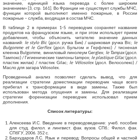
значение, единицей языка перевода с более широким
значением» [3, стр. 161]. Во Франции не существует службы МЧС,
функции которой выполняют именно пожарные, в России
пожарные – служба, входящая в состав МЧС.
В таблице 2 в примерах 1-5 переводчик сохраняет название
продуктов на французском языке, и при этом использует прием
добавления, чтобы объяснить читателю значение данных
названий:
le stylo Bic
(досл. ручка Бик) / шариковая ручка Bic;
le
Bulgomme et le Gerflex
(досл. Бульгом и Герфлекс) / тисненая
клеенка Bulgomme, виниловый линолеум Gerglex;
le Tampax
(досл.
Тампокс) / Гигиенические тампоны tampox;
le plastique Gilac
(досл.
пластик жилак) / пластик Gilac;
le Vélosolex
(досл. Велосолекс) /
Масло для загара Vélosolex.
Проведенный анализ позволяет сделать вывод, что для
реализации стратегии доместикации переводчик чаще всего
прибегал к трансформации в виде замены. Также был
использован метода опущения и замены. Для реализации
стратегии форенизации переводчик использовал прием
дополнения.
Список литературы:
Алексеева И.С. Введение в переводоведение: учеб. пособие
для студ. филол. и лингвист. фак. вузов. СПб.: Филол. фак.
СПбГУ, 2006. 352 с.
Бархударов Л.С. Язык и перевод: Вопросы общей и частной