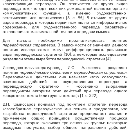
классификации переводов. Он отличается от других видов
перевода тем, что «для всех них доминантной является одна из
коммуникативных функций, а именно художественно-
эстетическая или поэтическая» [3, с. 95]. В отличии от других
видов перевода, в которых первичным является информативное
содержание, для художественного перевода характерны
отклонения от максимальной точности передачи смысла.
Для начала необходимо проанализировать понятие
переводческая стратегия.
В зависимости от значения данного
понятия исследователи могут дифференцировать различные
виды переводческих стратегий [10], а некоторые исследователи
разделили этапы выработки переводческой стратегии [4].
Исследователь-литературовед И.С. Алексеева разделяет
понятия
переводческие действия
и
переводческая стратегия
.
Переводческим действием она называет «всю совокупность
возможных действий по осуществлению перевода», а
переводческую стратегию – «осознанно выбранный
переводчиком алгоритм этих действий при переводе одного
конкретного текста (или группы текстов)» [1, с. 322].
В.Н. Комиссаров понимал под понятием стратегии перевода
«своеобразное переводческое мышление» и предполагал, что
«выработка переводческой стратегии предполагает знание и
применение общих принципов осуществления процесса
перевода, которые включают три основных группы: некоторые
исходные постулаты, выбор общего направления действий,