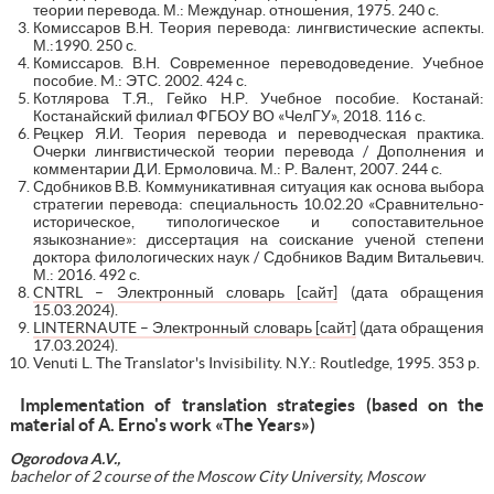
теории перевода. М.: Междунар. отношения, 1975. 240 с.
Комиссаров В.Н. Теория перевода: лингвистические аспекты.
М.:1990. 250 с.
Комиссаров. В.Н. Современное переводоведение. Учебное
пособие. M.: ЭТС. 2002. 424 с.
Котлярова Т.Я., Гейко Н.Р. Учебное пособие. Костанай:
Костанайский филиал ФГБОУ ВО «ЧелГУ», 2018. 116 с.
Рецкер Я.И. Теория перевода и переводческая практика.
Очерки лингвистической теории перевода / Дополнения и
комментарии Д.И. Ермоловича. М.: Р. Валент, 2007. 244 с.
Сдобников В.В. Коммуникативная ситуация как основа выбора
стратегии перевода: специальность 10.02.20 «Сравнительно-
историческое, типологическое и сопоставительное
языкознание»: диссертация на соискание ученой степени
доктора филологических наук / Сдобников Вадим Витальевич.
М.: 2016. 492 с.
CNTRL – Электронный словарь [сайт]
(дата обращения
15.03.2024).
LINTERNAUTE – Электронный словарь [сайт]
(дата обращения
17.03.2024).
Venuti L. The Translator's Invisibility. N.Y.: Routledge, 1995. 353 p.
Implementation of translation strategies (based on the
material of A. Erno's work «The Years»)
Ogorodova A.V.,
bachelor of 2 course of the Moscow City University, Moscow