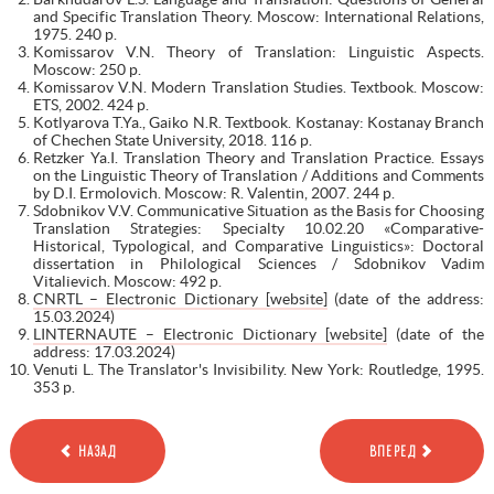
and Specific Translation Theory. Moscow: International Relations,
1975. 240 p.
Komissarov V.N. Theory of Translation: Linguistic Aspects.
Moscow: 250 p.
Komissarov V.N. Modern Translation Studies. Textbook. Moscow:
ETS, 2002. 424 p.
Kotlyarova T.Ya., Gaiko N.R. Textbook. Kostanay: Kostanay Branch
of Chechen State University, 2018. 116 p.
Retzker Ya.I. Translation Theory and Translation Practice. Essays
on the Linguistic Theory of Translation / Additions and Comments
by D.I. Ermolovich. Moscow: R. Valentin, 2007. 244 p.
Sdobnikov V.V. Communicative Situation as the Basis for Choosing
Translation Strategies: Specialty 10.02.20 «Comparative-
Historical, Typological, and Comparative Linguistics»: Doctoral
dissertation in Philological Sciences / Sdobnikov Vadim
Vitalievich. Moscow: 492 p.
CNRTL – Electronic Dictionary [website]
(date of the address:
15.03.2024)
LINTERNAUTE – Electronic Dictionary [website]
(date of the
address: 17.03.2024)
Venuti L. The Translator's Invisibility. New York: Routledge, 1995.
353 p.
НАЗАД
ВПЕРЕД