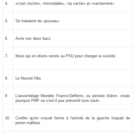
4.
«c'est cloche», «formidable», «la vache» et «vachement»
5.
Se traitaient de «puceau»
6.
Avior ses deux bacs
7.
Nous qui en étions restés au PSU pour changer la société
8.
Le Nouvel Obs
9
L'assemblage Mendès France-Defferre, sa pensée d'alors «mais
pourquoi PMF ne s'est-il pas présenté tous seul»
10
Confier qu'on croyait ferme à l'arrivée de la gauche risquait de
porter malheur