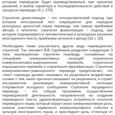
которым переводчик будет руководствоваться при принятии
решений, и выбор характера и последовательности действий в
процессе перевода» [4, с. 270].
Стратегия доместикации – это этноцентрический подход, при
котором иностранный тест сокращается для передачи
культурных ценностей языка перевода, тем самым приближая
автора к читателю; стратегия форенизации – подход, при
котором подчеркивается лингвистические и культурные различия
иностранного текста, приближая читателя к автору [10, с. 20].
Необходимо также рассмотреть другие виды переводческих
стратегий. Так, лингвист В.В. Сдобников разделяет следующие 3
типа переводческих стратегии перевода, основанных на
специфике коммуникативных ситуаций:
стратегия
коммуникативно-равноценного перевода, стратегия
терциарного перевода и стратегия переадресации
. Стратегия
коммуникативно-равноценного перевода предполагает, что
«текст перевода должен оказывать на реципиента воздействие,
схожее с тем, какое оригинал оказывает на реципиента, и служит
инструментом реализации коммуникативной интенции
отправителя исходного сообщения». Стратегия терциарного
перевода – это «общая программа осуществления
переводческой деятельности, направленной на создание
переводного текста, удовлетворяющего потребности носителя
переводного языка, который играет иную коммуникативную роль,
нежели участники первичного коммуникативного события в
культуре иностранного языка, и преследуют цель, отличную от