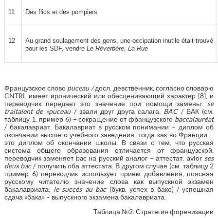
11
Des flics et des pompiers
12
Au grand soulagement des gens, une occipation inutile était trouvé
pour les SDF, vendre
Le Réverbère, La Rue
Французское слово
puceau /
досл. девственник, согласно словарю
CNTRL имеет иронический или обесценивающий характер [8], и
переводчик передает это значение при помощи замены:
se
traitaient de «puceau
/ звали друг друга салага.
BAC
/ БАК (см.
таблицу 1, пример 6) – сокращение от французского
baccalauréat
/ бакалавриат. Бакалавриат в русском понимании – диплом об
окончании высшего учебного заведения, тогда как во Франции –
это диплом об окончании школы. В связи с тем, что русская
система общего образования отличается от французской,
переводчик заменяет bac на русский аналог – аттестат: avior
ses
deux bac
/ получить оба аттестата. В другом случае (см. таблицу 2
пример 6) переводчик использует прием добавления, поясняя
русскому читателю значение слова как выпускной экзамен
бакалавриата:
le succès au bac
(букв. успех в баке) / успешная
сдача «бака» – выпускного экзамена бакалавриата.
Таблица №2. Стратегия форенизации