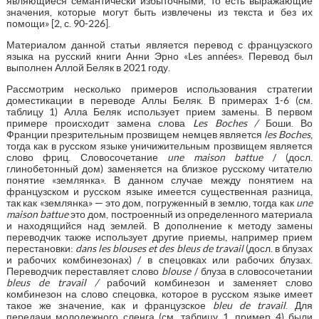
являющиеся семантически избыточными, то есть выражающие
значения, которые могут быть извлечены из текста и без их
помощи» [2, с. 90-226].
Материалом данной статьи является перевод с французского
языка на русский книги Анни Эрно «Les années». Перевод был
выполнен Аллой Беляк в 2021 году.
Рассмотрим несколько примеров использования стратегии
доместикации в переводе Аллы Беляк. В примерах 1-6 (см.
таблицу 1) Алла Беляк использует прием замены. В первом
примере происходит замена слова
Les Boches /
Боши. Во
Франции презрительным прозвищем немцев является
les Boches
,
тогда как в русском языке уничижительным прозвищем является
слово фриц. Словосочетание
une maison battue
/ (досл.
глинобетонный дом) заменяется на близкое русскому читателю
понятие «землянка». В данном случае между понятием на
французском и русском языке имеется существенная разница,
так как «землянка» — это дом, погруженный в землю, тогда как
une
maison battue
это дом, построенный из определенного материала
и находящийся над землей. В дополнение к методу замены
переводчик также использует другие приемы, например прием
перестановки:
dans les blouses et des bleus de travail
(досл. в блузах
и рабочих комбинезонах) / в спецовках или рабочих блузах.
Переводчик переставляет слово
blouse
/ блуза в словосочетании
bleus de travail /
рабочий комбинезон и заменяет слово
комбинезон на слово спецовка, которое в русском языке имеет
такое же значение, как и французское
bleu de travail
. Для
передачи молодежного сленга (см. таблицу 1, пример 4) были