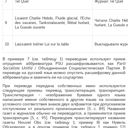
7
Tel Quel
Журнал Tel Quel
Lisaient Charlie Hebdo, Fluide glacial, l'Echo
Читали Charlie Heb
9
des savanes, Tankonalasanté, Métal hurlant,
hurlant, La Gueule 
La Gueule ouverte
10
Laissaient traîner Lui sur la table
Выкладывали журн
В примере 7 (см. таблицу 1) переводчик использует прием
опущения: аббревиатура PSU расшифровывается, как
Parti
Socialiste Unifié
/ Объединенная Социалистическая Партия. В
переводе на русский язык можно опустить расшифровку данной
аббревиатуры и заменить ее на соцпартию.
При переводе передача собственных имен используются
следующие приемы: перевод, транслитерация, транскрипция.
Транслитерация – «изображение буквами одного языка
написания имени собственного в другом языке на основании
условного соответствия знаков двух алфавитов при допускаемом
отступлении от реального произношения» [5, с. 89]. Название
газет и журналов обычно не переводится, а применяется прием
транскрипции [5, с. 95]. Переводчик транслитерирует название
газеты Nouvel Obs (см. таблицу 1, пример 8) как Нувель
Обсерватер, а в другом примере (см. таблицу 1, пример 12)