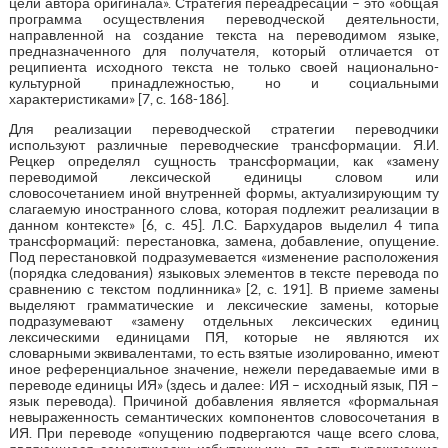
цели автора оригинала». Стратегия переадресации – это «общая
программа осуществления переводческой деятельности,
направленной на создание текста на переводимом языке,
предназначенного для получателя, который отличается от
реципиента исходного текста не только своей национально-
культурной принадлежностью, но и социальными
характеристиками» [7, с. 168-186].
Для реализации переводческой стратегии переводчики
используют различные переводческие трансформации. Я.И.
Рецкер определял сущность трансформации, как «замену
переводимой лексической единицы словом или
словосочетанием иной внутренней формы, актуализирующим ту
слагаемую иностранного слова, которая подлежит реализации в
данном контексте» [6, с. 45]. Л.С. Бархударов выделил 4 типа
трансформаций: перестановка, замена, добавление, опущение.
Под перестановкой подразумевается «изменение расположения
(порядка следования) языковых элементов в тексте перевода по
сравнению с текстом подлинника» [2, с. 191]. В приеме замены
выделяют грамматические и лексические замены, которые
подразумевают «замену отдельных лексических единиц
лексическими единицами ПЯ, которые не являются их
словарными эквивалентами, то есть взятые изолированно, имеют
иное референциальное значение, нежели передаваемые ими в
переводе единицы ИЯ» (здесь и далее: ИЯ – исходный язык, ПЯ –
язык перевода). Причиной добавления является «формальная
невыраженность семантических компонентов словосочетания в
ИЯ. При переводе «опущению подвергаются чаще всего слова,