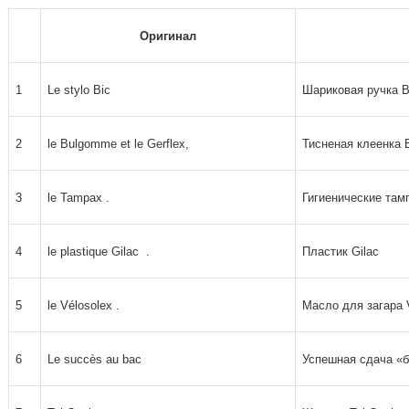
Оригинал
1
Le stylo Bic
Шариковая ручка B
2
le Bulgomme et le Gerflex,
Тисненая клеенка
3
le Tampax .
Гигиенические там
4
le plastique Gilac .
Пластик Gilac
5
le Vélosolex .
Масло для загара 
6
Le succès au bac
Успешная сдача «б