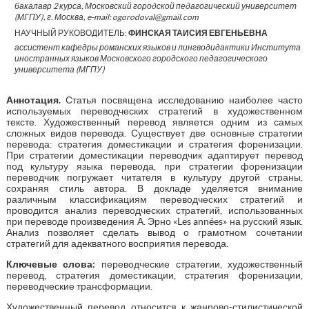
бакалавр 2 курса, Московский городской педагогический университет
(МГПУ), г. Москва, e-mail: ogorodoval@gmail.com
НАУЧНЫЙ РУКОВОДИТЕЛЬ:
ФИНСКАЯ ТАИСИЯ ЕВГЕНЬЕВНА
ассистент кафедры романских языков и лингводидактики Института
иностранных языков Московского городского педагогического
университета (МГПУ)
Аннотация.
Статья посвящена исследованию наиболее часто
используемых переводческих стратегий в художественном
тексте. Художественный перевод является одним из самых
сложных видов перевода. Существует две основные стратегии
перевода: стратегия доместикации и стратегия форенизации.
При стратегии доместикации переводчик адаптирует перевод
под культуру языка перевода, при стратегии форенизации
переводчик погружает читателя в культуру другой страны,
сохраняя стиль автора. В докладе уделяется внимание
различным классификациям переводческих стратегий и
проводится анализ переводческих стратегий, использованных
при переводе произведения А. Эрно «Les années» на русский язык.
Анализ позволяет сделать вывод о грамотном сочетании
стратегий для адекватного восприятия перевода.
Ключевые слова:
переводческие стратегии, художественный
перевод, стратегия доместикации, стратегия форенизации,
переводческие трансформации.
Художественный перевод относится к жанрово-стилистической