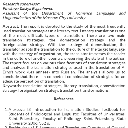
Research supervisor:
Finskaya Taisiya Evgenievna,
Assistant of the Department of Romance Languages and
Linguodidactics of the Moscow City University
Abstract.
The report is devoted to the study of the most frequently
used translation strategies in a literary text. Literary translation is one
of the most difficult types of translation. There are two main
translation strategies: the domestication strategy and the
foreignization strategy. With the strategy of domestication, the
translator adapts the translation to the culture of the target language,
with the strategy of organization, the translator immerses the reader
in the culture of another country, preserving the style of the author.
The report focuses on various classifications of translation strategies
and analyzes the translation strategies used in the translation of A.
Erno's work «Les années» into Russian. The analysis allows us to
conclude that there is a competent combination of strategies for an
adequate perception of translation.
Keywords:
translation strategies, literary translation, domestication
strategy, foreignization strategy, translation transformations.
References:
Alexeeva I.S. Introduction to Translation Studies: Textbook for
Students of Philological and Linguistic Faculties of Universities.
Saint Petersburg: Faculty of Philology, Saint Petersburg State
University, 2006. 352 p.
Barkhudarov L.S. Language and Translation: Questions of General