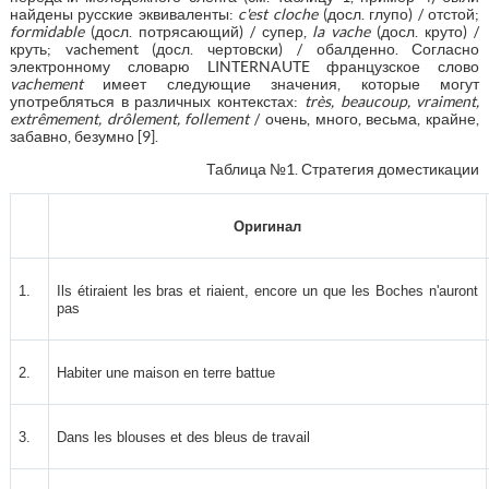
найдены русские эквиваленты:
c'est cloche
(досл. глупо) / отстой;
formidable
(досл. потрясающий) / супер,
la vache
(досл. круто) /
круть; vachement (досл. чертовски) / обалденно. Согласно
электронному словарю LINTERNAUTE французское слово
vachement
имеет следующие значения, которые могут
употребляться в различных контекстах:
très, beaucoup, vraiment,
extrêmement, drôlement, follement
/ очень, много, весьма, крайне,
забавно, безумно [9].
Таблица №1. Стратегия доместикации
Оригинал
1.
Ils étiraient les bras et riaient, encore un que les Boches n'auront
pas
2.
Habiter une maison en terre battue
3.
Dans les blouses et des bleus de travail