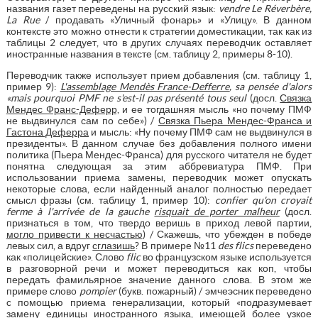
названия газет переведены на русский язык:
vendre Le Réverbère,
La Rue
/ продавать «Уличный фонарь» и «Улицу». В данном
контексте это можно отнести к стратегии доместикации, так как из
таблицы 2 следует, что в других случаях переводчик оставляет
иностранные названия в тексте (см. таблицу 2, примеры 8-10).
Переводчик также использует прием добавления (см. таблицу 1,
пример 9):
L'assemblage Mendès France-Defferre
, sa pensée d'alors
«mais pourquoi PMF ne s'est-il pas présenté tous seul
(досл.
Связка
Мендес Франс-Деферр,
и ее тогдашняя мысль «но почему ПМФ
не выдвинулся сам по себе») /
Связка Пьера Мендес-Франса и
Гастона Деферра
и мысль: «Ну почему ПМФ сам не выдвинулся в
президенты». В данном случае без добавления полного имени
политика (Пьера Мендес-Франса) для русского читателя не будет
понятна следующая за этим аббревиатура ПМФ. При
использовании приема замены, переводчик может опускать
некоторые слова, если найденный аналог полностью передает
смысл фразы (см. таблицу 1, пример 10):
confier qu'on croyait
ferme à l'arrivée de la gauche
risquait de porter malheur
(досл.
признаться в том, что твердо веришь в приход левой партии,
могло привести к несчастью
) / Скажешь, что убежден в победе
левых сил, а вдруг
сглазишь
? В примере №11
des flics
переведено
как «полицейские». Слово
flic
во французском языке используется
в разговорной речи и может переводиться как коп, чтобы
передать фамильярное значение данного слова. В этом же
примере слово
pompier
(букв. пожарный) / эмчеэсник переведено
c помощью приема генерализации, который «подразумевает
замену единицы иностранного языка, имеющей более узкое